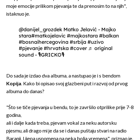
moje emocije prilikom pjevanja te da prenosim to na njih",
istaknuo je.
@danijel_grozdek
Matko Jelavić - Majko
stara
#matkojelavic
#majkostara
#balkan
#bosnaihercegovina
#srbija
#uzivo
#pjevanje
#hrvatska
#cover
♬ original
sound - 🎙️GRICKO🎙️
Do sada je izdao dva albuma, a nastupao je i s bendom
Kopija
. Kako bi opisao svoj glazbeni put i razvoj od prvog
albuma do danas?
"Što se tiče pjevanja u bendu, to je završilo otprilike prije 7-8
godina,
ali i dalje kada treba, pjevam vokal za neku autorsku
pjesmu, ali drago mi je da se i danas puštaju stvari na radio
Baranji. Lijepa uspomena na neka bolja vremena", priznao je.