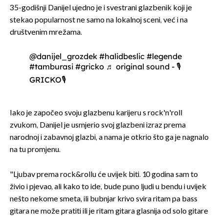
35-godišnji Danijel ujedno je i svestrani glazbenik koji je
stekao popularnost ne samo na lokalnoj sceni, već i na
društvenim mrežama.
@danijel_grozdek
#halidbeslic
#legende
#tamburasi
#gricko
♬ original sound - 🎙️
GRICKO🎙️
Iako je započeo svoju glazbenu karijeru s rock'n'roll
zvukom, Danijel je usmjerio svoj glazbeni izraz prema
narodnoj i zabavnoj glazbi, a nama je otkrio što ga je nagnalo
na tu promjenu.
"Ljubav prema rock&rollu će uvijek biti. 10 godina sam to
živio i pjevao, ali kako to ide, bude puno ljudi u bendu i uvijek
nešto nekome smeta, ili bubnjar krivo svira ritam pa bass
gitara ne može pratiti ili je ritam gitara glasnija od solo gitare