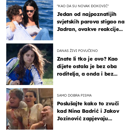
"KAO DA SU NOVAK ĐOKOVIĆ"
Jedan od najpoznatijih
svjetskih parova stigao na
Jadran, ovakve reakcije
vjerojatno nisu očekivali
DANAS ŽIVI POVUČENO
Znate li tko je ovo? Kao
dijete ostala je bez oba
roditelja, a onda i bez
milijuna koje je trebala
naslijediti
SAMO DOBRA PISMA
Poslušajte kako to zvuči
kad Nina Badrić i Jakov
Jozinović zapjevaju
Oliverov hit!