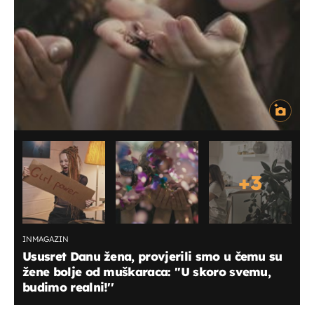
+
3
INMAGAZIN
Ususret Danu žena, provjerili smo u čemu su
žene bolje od muškaraca: ''U skoro svemu,
budimo realni!''