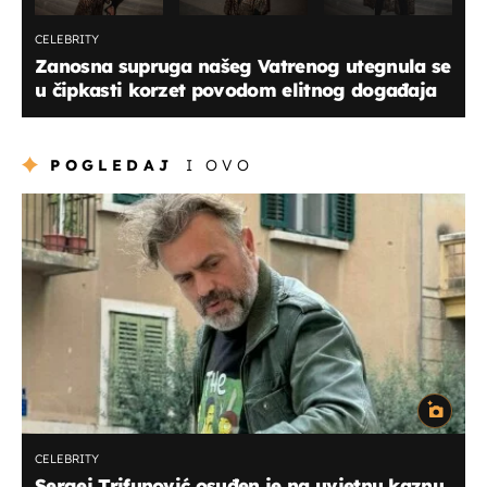
CELEBRITY
Zanosna supruga našeg Vatrenog utegnula se
u čipkasti korzet povodom elitnog događaja
POGLEDAJ
I OVO
CELEBRITY
Sergej Trifunović osuđen je na uvjetnu kaznu