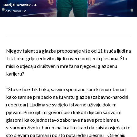
Danijel Grozdek - 4
Foto: Nova TV
Njegov talent za glazbu prepoznaje više od 11 tisuća ljudi na
TikToku, gdje redovito dijeli covere omiljenih pjesama. Što
misli o utjecaju društvenih mreža na njegovu glazbenu
karijeru?
"Što se tiče TikToka, sasvim spontano sam krenuo, taman
kako sam se prebacio na tu vrstu glazbe (zabavno-narodni
repertoar). Ljudima se svidjelo i stvarno uživaju dok im
pjevam. Puno njih mi govori, pišu kako ih liječim sa svojim
glasom i kako jednostavo zaborave na sve probleme u
stvarnom životu, barem na kratko, kao i da zaista osjećaju to
što pjevam pa taman i po sto puta jednu pjesmu... Osjećaju