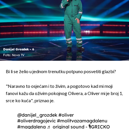
Danijel Grozdek - 6
Foto: Nova TV
Bi li se želio u jednom trenutku potpuno posvetiti glazbi?
"Naravno to osjećam i to živim, a pogotovo kad mi moji
fanovi kažu da oživim pokojnog Olivera, a Oliver mi je broj 1,
srce ko kuća", priznao je.
@danijel_grozdek
#oliver
#oliverdragojevic
#molitvazamagdalenu
#magdalena
♬ original sound - 🎙️GRICKO