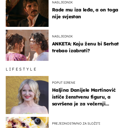
NASLJEDNIK
Rade mu iza leđa, a on toga
nije svjestan
NASLJEDNIK
ANKETA: Koju ženu bi Serhat
trebao izabrati?
LIFESTYLE
POPUT SIRENE
Haljina Danijele Martinović
ističe ženstvenu figuru, a
savršena je za večernji
izlazak na moru
PREJEDNOSTAVNO ZA SLOŽITI