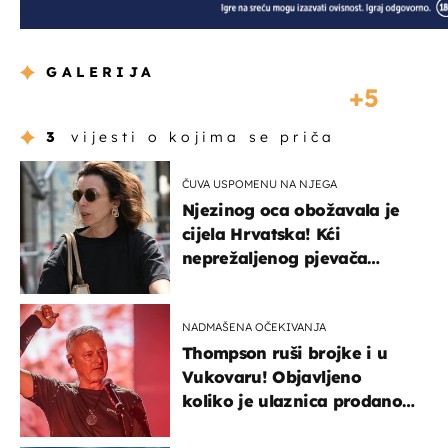
GALERIJA
5
3
vijesti o kojima se priča
ČUVA USPOMENU NA NJEGA
Njezinog oca obožavala je
cijela Hrvatska! Kći
neprežaljenog pjevača
projurila špicom na dva
kotača
NADMAŠENA OČEKIVANJA
Thompson ruši brojke i u
Vukovaru! Objavljeno
koliko je ulaznica prodano
u kratkom vremenu