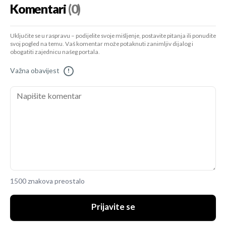
Komentari
(0)
Uključite se u raspravu – podijelite svoje mišljenje, postavite pitanja ili ponudite
svoj pogled na temu. Vaš komentar može potaknuti zanimljiv dijalog i
obogatiti zajednicu našeg portala.
Važna obavijest
!
1500 znakova preostalo
Prijavite se