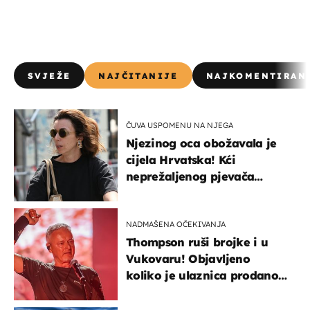
SVJEŽE
NAJČITANIJE
NAJKOMENTIRAN
ČUVA USPOMENU NA NJEGA
Njezinog oca obožavala je
cijela Hrvatska! Kći
neprežaljenog pjevača
projurila špicom na dva
kotača
NADMAŠENA OČEKIVANJA
Thompson ruši brojke i u
Vukovaru! Objavljeno
koliko je ulaznica prodano
u kratkom vremenu