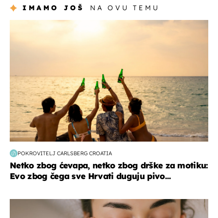
IMAMO JOŠ
NA OVU TEMU
zanimljivosti
POKROVITELJ CARLSBERG CROATIA
Netko zbog ćevapa, netko zbog drške za motiku:
Evo zbog čega sve Hrvati duguju pivo...
moda & ljepota