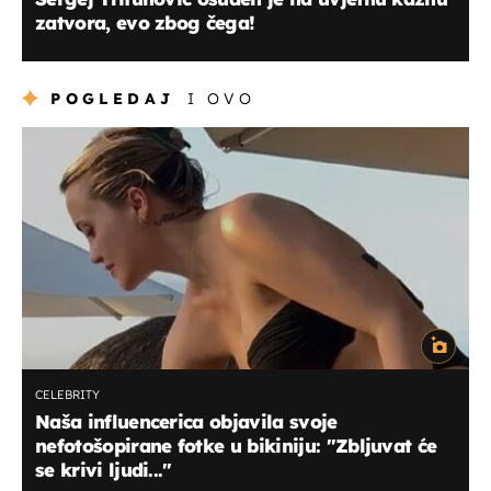
zatvora, evo zbog čega!
POGLEDAJ
I OVO
CELEBRITY
Naša influencerica objavila svoje
nefotošopirane fotke u bikiniju: "Zbljuvat će
se krivi ljudi..."