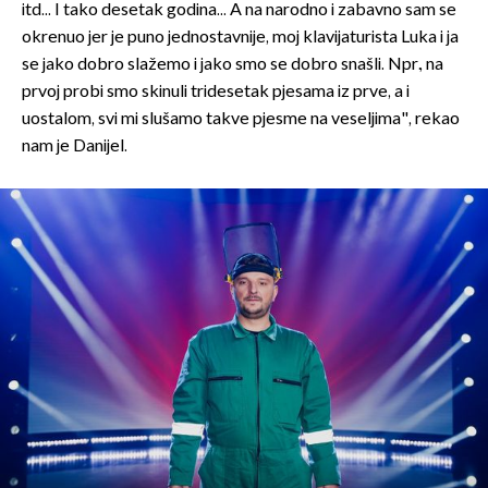
itd... I tako desetak godina... A na narodno i zabavno sam se
okrenuo jer je puno jednostavnije, moj klavijaturista Luka i ja
se jako dobro slažemo i jako smo se dobro snašli. Npr., na
prvoj probi smo skinuli tridesetak pjesama iz prve, a i
uostalom, svi mi slušamo takve pjesme na veseljima", rekao
nam je Danijel.