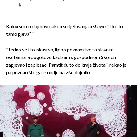
🎙️
Kakvi su mu dojmovi nakon sudjelovanja u
showu
"Tko to
tamo pjeva?"
"Jedno veliko iskustvo, lijepo poznanstvo sa slavnim
osobama, a pogotovo kad sam s gospodinom Škorom
zapjevao i zaplesao. Pamtit ću to do kraja života", rekao je
pa priznao što ga je ondje najviše dojmilo.