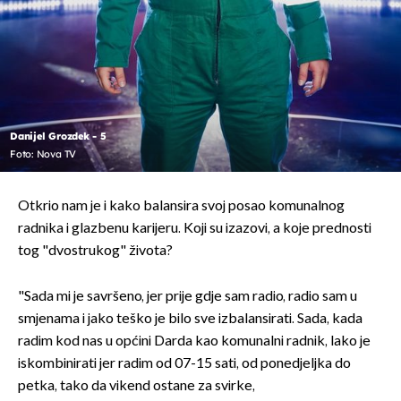
Danijel Grozdek - 5
Foto: Nova TV
Otkrio nam je i kako balansira svoj posao komunalnog
radnika i glazbenu karijeru. Koji su izazovi, a koje prednosti
tog "dvostrukog" života?
"Sada mi je savršeno, jer prije gdje sam radio, radio sam u
smjenama i jako teško je bilo sve izbalansirati. Sada, kada
radim kod nas u općini Darda kao komunalni radnik, lako je
iskombinirati jer radim od 07-15 sati, od ponedjeljka do
petka, tako da vikend ostane za svirke,