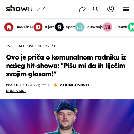
Dnevnik.hr
Vijesti
Sport
Putovanja
Lifestyle
ZVIJEZDA DRUŠTVENIH MREŽA!
Ovo je priča o komunalnom radniku iz
našeg hit-showa: ''Pišu mi da ih liječim
svojim glasom!''
Piše
I.G.
,
07.03.2025 @ 22:50
ZANIMLJIVOSTI
KOMENTARI
OMOGUĆI OBAVIJESTI