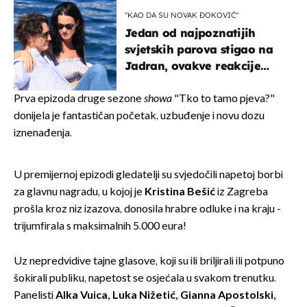
"KAO DA SU NOVAK ĐOKOVIĆ"
Jedan od najpoznatijih
svjetskih parova stigao na
Jadran, ovakve reakcije
vjerojatno nisu očekivali
Prva epizoda druge sezone
showa
"Tko to tamo pjeva?"
donijela je fantastičan početak, uzbuđenje i novu dozu
iznenađenja.
U premijernoj epizodi gledatelji su svjedočili napetoj borbi
za glavnu nagradu, u kojoj je
Kristina Bešić
iz Zagreba
prošla kroz niz izazova, donosila hrabre odluke i na kraju -
trijumfirala s maksimalnih 5.000 eura!
Uz nepredvidive tajne glasove, koji su ili briljirali ili potpuno
šokirali publiku, napetost se osjećala u svakom trenutku.
Panelisti
Alka Vuica, Luka Nižetić, Gianna Apostolski,