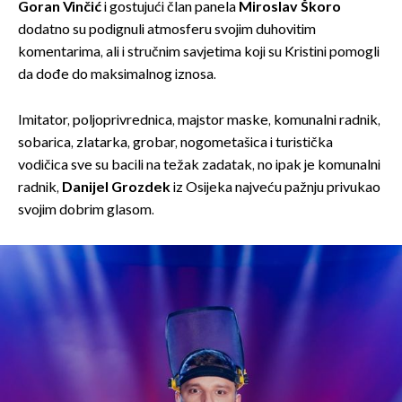
Goran Vinčić
i gostujući član panela
Miroslav Škoro
dodatno su podignuli atmosferu svojim duhovitim
komentarima, ali i stručnim savjetima koji su Kristini pomogli
da dođe do maksimalnog iznosa.
Imitator, poljoprivrednica, majstor maske, komunalni radnik,
sobarica, zlatarka, grobar, nogometašica i turistička
vodičica sve su bacili na težak zadatak, no ipak je komunalni
radnik,
Danijel Grozdek
iz Osijeka najveću pažnju privukao
svojim dobrim glasom.