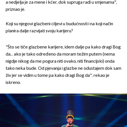
a nedjelja je za mene i kćer, dok supruga radi u smjenama",
priznao je.
Koji su njegovi glazbeni ciljevi u budućnosti i na koji način
planira dalje razvijati svoju karijeru?
"Što se tiče glazbene karijere, idem dalje pa kako dragi Bog
da... ako je tako određeno da moram težim putem (nema
nigdje nikog da me pogura niti ovako, niti financijski) onda
tako neka bude. Od pjevanja i glazbe ne odustajem dok sam
živ jer se vidim u tome pa kako dragi Bog da", rekao je
iskreno.