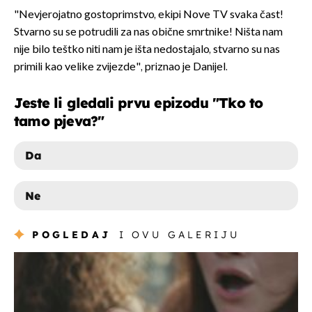
"Nevjerojatno gostoprimstvo, ekipi Nove TV svaka čast!
Stvarno su se potrudili za nas obične smrtnike! Ništa nam
nije bilo teštko niti nam je išta nedostajalo, stvarno su nas
primili kao velike zvijezde", priznao je Danijel.
Jeste li gledali prvu epizodu "Tko to
tamo pjeva?"
Da
Ne
DA
POGLEDAJ
I OVU GALERIJU
NE