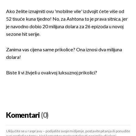
Ako želite iznajmiti ovu 'mobilne vile' izdvojit ćete više od
52 tisuće kuna tjedno! No, za Ashtona to je prava sitnica, jer
je navodno dobio 20 milijuna dolara za 26 epizoda u novoj
sezone hit serije.
Zanima vas cijena same prikolice? Ona iznosi dva milijuna
dolara!
Biste li vi živjeli u ovakvoj luksuznoj prikolici?
Komentari
(0)
Uključite se u raspravu – podijelite svoje mišljenje, postavite pitanja ili ponudite