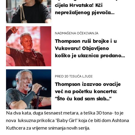
cijela Hrvatska! Kći
neprežaljenog pjevača
projurila špicom na dva
kotača
NADMAŠENA OČEKIVANJA
Thompson ruši brojke i u
Vukovaru! Objavljeno
koliko je ulaznica prodano
u kratkom vremenu
PRED 20 TISUĆA LJUDI
Thompson izazvao ovacije
već na početku koncerta:
"Što ću kad sam slab..."
Na dva kata, duga šesnaest metara, a teška 30 tona- to je
nova luksuzna prikolica 'Baby Girl' koja će biti dom Ashtona
Kuthcera za vrijeme snimanja novih serija.