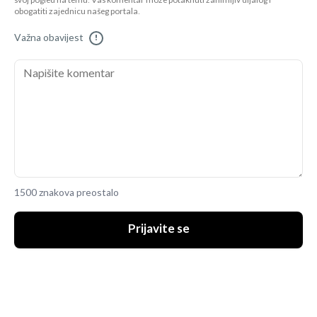
svoj pogled na temu. Vaš komentar može potaknuti zanimljiv dijalog i
obogatiti zajednicu našeg portala.
Važna obavijest
!
1500 znakova preostalo
Prijavite se