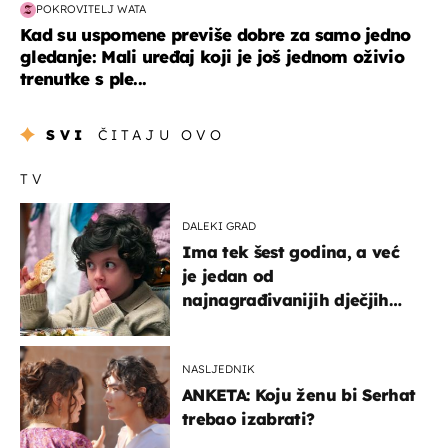
POKROVITELJ WATA
Kad su uspomene previše dobre za samo jedno
gledanje: Mali uređaj koji je još jednom oživio
trenutke s ple...
SVI
ČITAJU OVO
TV
DALEKI GRAD
Ima tek šest godina, a već
je jedan od
najnagrađivanijih dječjih
glumaca
NASLJEDNIK
ANKETA: Koju ženu bi Serhat
trebao izabrati?