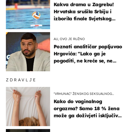
Kakva drama u Zagrebu!
Hrvatska srušila Srbiju i
izborila finale Svjetskog
prvenstva
AU, OVO JE RUŽNO
Poznati analitičar popljuvao
Hrgovića: "Lako ga je
pogoditi, ne kreće se, ne
koristi noge..."
ZDRAVLJE
"VRHUNAC" ŽENSKOG SEKSUALNOG
ISKUSTVA
Kako do vaginalnog
orgazma? Samo 18 % žena
može ga doživjeti isključivo
na ovaj način