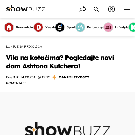
Dnevnik.hr
Vijesti
Sport
Putovanja
Lifestyle
LUKSUZNA PRIKOLICA
Vila na kotačima? Pogledajte novi
dom Ashtona Kutchera!
Piše
S.K.
,
14.08.2011 @ 19:39
ZANIMLJIVOSTI
KOMENTARI
OMOGUĆI OBAVIJESTI