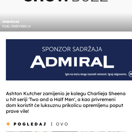
showbuzz
Foto: DNEVNIK.hr
Ashton Kutcher zamijenio je kolegu Charlieja Sheena
u hit seriji 'Two and a Half Men', a kao privremeni
dom koristit će luksuznu prikolicu opremljenu poput
prave vile!
POGLEDAJ
I OVO