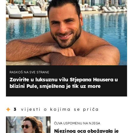
RASKOŠ NA SVE STRANE
Zavirite u luksuznu vilu Stjepana Hausera u
blizini Pule, smještena je tik uz more
3
vijesti o kojima se priča
ČUVA USPOMENU NA NJEGA
Njezinog oca obožavala je