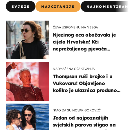
SVJEŽE
NAJČITANIJE
NAJKOMENTIRAN
ČUVA USPOMENU NA NJEGA
Njezinog oca obožavala je
cijela Hrvatska! Kći
neprežaljenog pjevača
projurila špicom na dva
kotača
NADMAŠENA OČEKIVANJA
Thompson ruši brojke i u
Vukovaru! Objavljeno
koliko je ulaznica prodano
u kratkom vremenu
"KAO DA SU NOVAK ĐOKOVIĆ"
Jedan od najpoznatijih
svjetskih parova stigao na