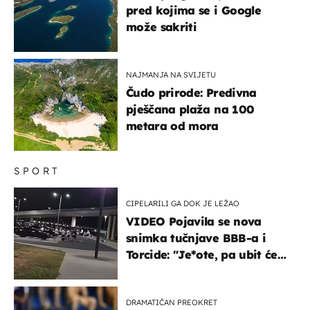
pred kojima se i Google
može sakriti
NAJMANJA NA SVIJETU
Čudo prirode: Predivna
pješčana plaža na 100
metara od mora
SPORT
CIPELARILI GA DOK JE LEŽAO
VIDEO Pojavila se nova
snimka tučnjave BBB-a i
Torcide: "Je*ote, pa ubit će
ga!"
DRAMATIČAN PREOKRET