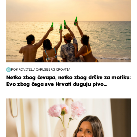
POKROVITELJ CARLSBERG CROATIA
Netko zbog ćevapa, netko zbog drške za motiku:
Evo zbog čega sve Hrvati duguju pivo...
moda & ljepota