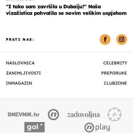
"I tako sam završila u Dubaiju!" Naša
vizažistica pohvalila se novim velikim uspjehom
PRATI NAS:
NASLOVNICA
CELEBRITY
ZANIMLJIVOSTI
PREPORUKE
INMAGAZIN
CLUBZONE