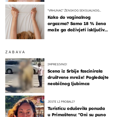
"VRHUNAC" ŽENSKOG SEKSUALNOG
ISKUSTVA
Kako do vaginalnog
orgazma? Samo 18 % žena
može ga doživjeti isključivo
na ovaj način
ZABAVA
IMPRESIVNO!
Scena iz Srbije fascinirala
društvene mreže! Pogledajte
neobičnog ljubimca
JESTE LI PROBALI?
Turisticu oduševila ponuda
u Primoštenu: "Oni su puno