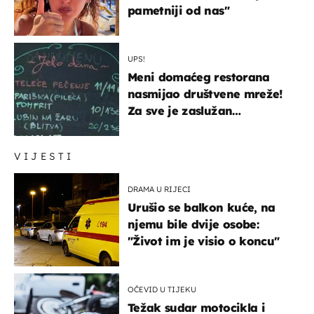
pametniji od nas"
UPS!
Meni domaćeg restorana
nasmijao društvene mreže!
Za sve je zaslužan
urnebesan naziv jela
VIJESTI
DRAMA U RIJECI
Urušio se balkon kuće, na
njemu bile dvije osobe:
"Život im je visio o koncu"
OČEVID U TIJEKU
Težak sudar motocikla i