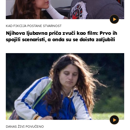
KAD FIKCIJA POSTANE STVARNOST
Njihova ljubavna priča zvuči kao film: Prvo ih
spojili scenaristi, a onda su se doista zaljubili
DANAS ŽIVI POVUČENO