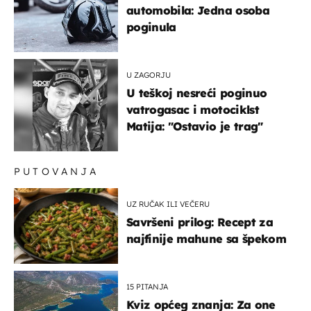
automobila: Jedna osoba
poginula
U ZAGORJU
U teškoj nesreći poginuo
vatrogasac i motociklst
Matija: "Ostavio je trag"
PUTOVANJA
UZ RUČAK ILI VEČERU
Savršeni prilog: Recept za
najfinije mahune sa špekom
15 PITANJA
Kviz općeg znanja: Za one