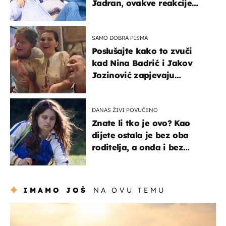
Jadran, ovakve reakcije
vjerojatno nisu očekivali
SAMO DOBRA PISMA
Poslušajte kako to zvuči
kad Nina Badrić i Jakov
Jozinović zapjevaju
Oliverov hit!
DANAS ŽIVI POVUČENO
Znate li tko je ovo? Kao
dijete ostala je bez oba
roditelja, a onda i bez
milijuna koje je trebala
naslijediti
IMAMO JOŠ
NA OVU TEMU
zanimljivosti