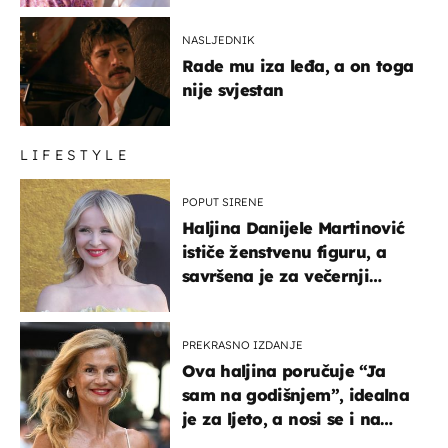
NASLJEDNIK
Rade mu iza leđa, a on toga
nije svjestan
LIFESTYLE
POPUT SIRENE
Haljina Danijele Martinović
ističe ženstvenu figuru, a
savršena je za večernji
izlazak na moru
PREKRASNO IZDANJE
Ova haljina poručuje “Ja
sam na godišnjem”, idealna
je za ljeto, a nosi se i na
zagrebačkoj špici