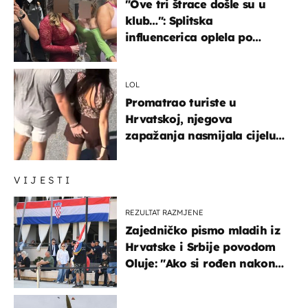
"Ove tri štrace došle su u
klub…": Splitska
influencerica oplela po
ženama zbog užasnog
ponašanja
LOL
Promatrao turiste u
Hrvatskoj, njegova
zapažanja nasmijala cijelu
regiju
VIJESTI
REZULTAT RAZMJENE
Zajedničko pismo mladih iz
Hrvatske i Srbije povodom
Oluje: "Ako si rođen nakon
'95..."