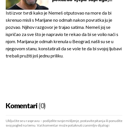
koja godinama izbjegava
javnost
Isti izvor tvrdi kako je Nemeš otputovao na more da bi
skrenuo misli s Marijane no odmah nakon povratka ju je
pozvao. Njihov razgovor je trajao satima. Nemeš joj se
ispričao za sve što je napravio te rekao da bi se volio naći s
njom. Marijana je odmah krenula u Beograd, našli su se u
njegovom stanu, konstatirali da se vole te da bi svojoj ljubavi
trebali pružiti još jednu priliku.
Komentari
(0)
Uključite se u raspravu – podijelite svoje mišljenje, postavite pitanja ili ponudite
svoj pogled na temu. Vaš komentar može potaknuti zanimljiv dijalog i