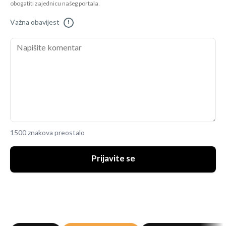
obogatiti zajednicu našeg portala.
Važna obavijest
!
1500 znakova preostalo
Prijavite se