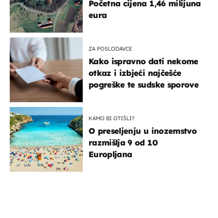
Početna cijena 1,46 milijuna
eura
ZA POSLODAVCE
Kako ispravno dati nekome
otkaz i izbjeći najčešće
pogreške te sudske sporove
KAMO BI OTIŠLI?
O preseljenju u inozemstvo
razmišlja 9 od 10
Europljana