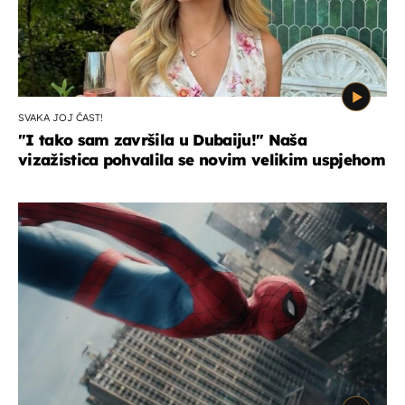
SVAKA JOJ ČAST!
"I tako sam završila u Dubaiju!" Naša
vizažistica pohvalila se novim velikim uspjehom