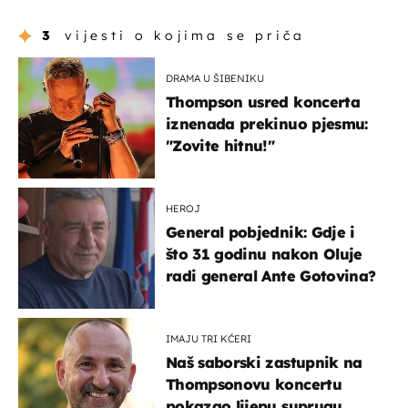
3
vijesti o kojima se priča
DRAMA U ŠIBENIKU
Thompson usred koncerta
iznenada prekinuo pjesmu:
"Zovite hitnu!"
HEROJ
General pobjednik: Gdje i
što 31 godinu nakon Oluje
radi general Ante Gotovina?
IMAJU TRI KĆERI
Naš saborski zastupnik na
Thompsonovu koncertu
pokazao lijepu suprugu,