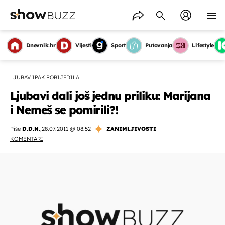
Dnevnik.hr
Vijesti
Sport
Putovanja
Lifestyle
LJUBAV IPAK POBIJEDILA
Ljubavi dali još jednu priliku: Marijana
i Nemeš se pomirili?!
Piše
D.D.N.
,
28.07.2011 @ 08:52
ZANIMLJIVOSTI
KOMENTARI
OMOGUĆI OBAVIJESTI