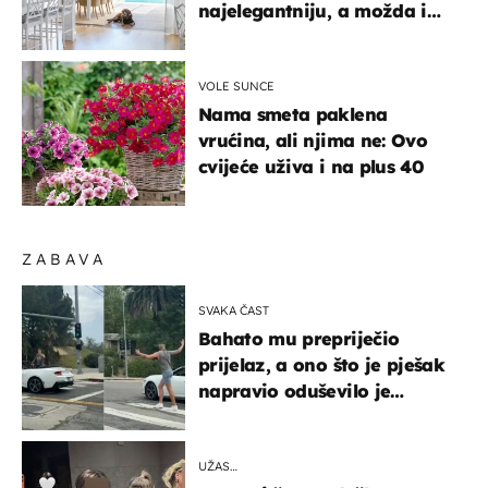
najelegantniju, a možda i
najljepšu bijelu kuhinju
VOLE SUNCE
Nama smeta paklena
vrućina, ali njima ne: Ovo
cvijeće uživa i na plus 40
ZABAVA
SVAKA ČAST
Bahato mu prepriječio
prijelaz, a ono što je pješak
napravio oduševilo je
društvene mreže
UŽAS…