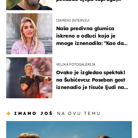
koja godinama izbjegava
javnost
ISKRENI INTERVJU!
Naša predivna glumica
iskreno o odluci koja je
mnoge iznenadila: ''Kao da
mi je veliki teret pao s leđa''
VELIKA FOTOGALERIJA
Ovako je izgledao spektakl
na Šubićevcu: Poseban gost
iznenadio je tisuće ljudi na
Thompsonovu koncertu
IMAMO JOŠ
NA OVU TEMU
zdravlje & prehrana