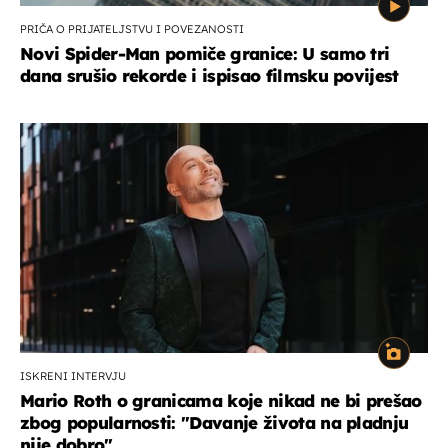
PRIČA O PRIJATELJSTVU I POVEZANOSTI
Novi Spider-Man pomiče granice: U samo tri
dana srušio rekorde i ispisao filmsku povijest
ISKRENI INTERVJU
Mario Roth o granicama koje nikad ne bi prešao
zbog popularnosti: "Davanje života na pladnju
nije dobro"