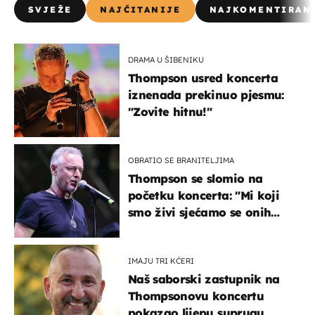
SVJEŽE
NAJČITANIJE
NAJKOMENTIRAN
DRAMA U ŠIBENIKU
Thompson usred koncerta
iznenada prekinuo pjesmu:
"Zovite hitnu!"
OBRATIO SE BRANITELJIMA
Thompson se slomio na
početku koncerta: "Mi koji
smo živi sjećamo se onih
koji nisu..."
IMAJU TRI KĆERI
Naš saborski zastupnik na
Thompsonovu koncertu
pokazao lijepu suprugu,