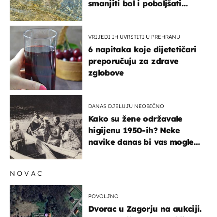
smanjiti bol i poboljšati
pokretljivost
VRIJEDI IH UVRSTITI U PREHRANU
6 napitaka koje dijetetičari
preporučuju za zdrave
zglobove
DANAS DJELUJU NEOBIČNO
Kako su žene održavale
higijenu 1950-ih? Neke
navike danas bi vas mogle
iznenaditi
NOVAC
POVOLJNO
Dvorac u Zagorju na aukciji.