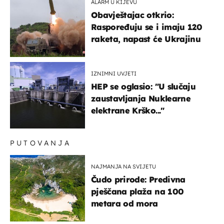
ALARM U KIJEVU
Obavještajac otkrio:
Raspoređuju se i imaju 120
raketa, napast će Ukrajinu
IZNIMNI UVJETI
HEP se oglasio: "U slučaju
zaustavljanja Nuklearne
elektrane Krško..."
PUTOVANJA
NAJMANJA NA SVIJETU
Čudo prirode: Predivna
pješčana plaža na 100
metara od mora