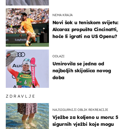
NEMA KRAJA
Novi šok u teniskom svijetu:
Alcaraz propušta Cincinatti,
hoće li igrati na US Openu?
ODLAZI
Umirovila se jedna od
najboljih skijašica novog
doba
ZDRAVLJE
NAJSIGURNIJI OBLIK REKREACIJE
Vježbe za koljeno u moru: 5
sigurnih vježbi koje mogu