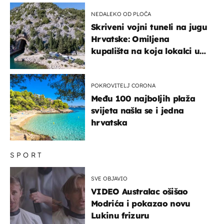
NEDALEKO OD PLOČA
Skriveni vojni tuneli na jugu
Hrvatske: Omiljena
kupališta na koja lokalci u
miru dolaze roniti i skakati
u more
POKROVITELJ CORONA
Među 100 najboljih plaža
svijeta našla se i jedna
hrvatska
SPORT
SVE OBJAVIO
VIDEO Australac ošišao
Modrića i pokazao novu
Lukinu frizuru