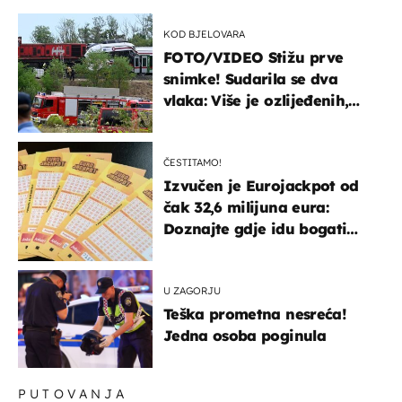
KOD BJELOVARA
FOTO/VIDEO Stižu prve
snimke! Sudarila se dva
vlaka: Više je ozlijeđenih,
hitne službe na terenu
ČESTITAMO!
Izvučen je Eurojackpot od
čak 32,6 milijuna eura:
Doznajte gdje idu bogati
dobitci u Hrvatskoj
U ZAGORJU
Teška prometna nesreća!
Jedna osoba poginula
PUTOVANJA