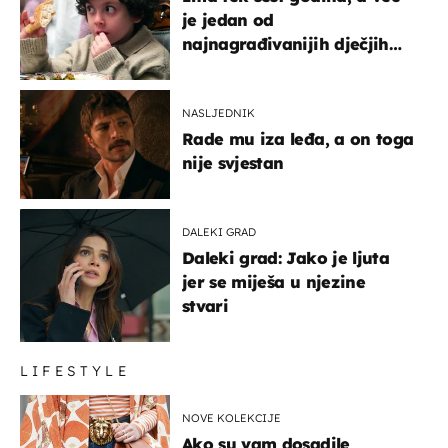
je jedan od
najnagrađivanijih dječjih
glumaca
NASLJEDNIK
Rade mu iza leđa, a on toga
nije svjestan
DALEKI GRAD
Daleki grad: Jako je ljuta
jer se miješa u njezine
stvari
LIFESTYLE
NOVE KOLEKCIJE
Ako su vam dosadile