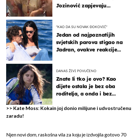
Jozinović zapjevaju
Oliverov hit!
"KAO DA SU NOVAK ĐOKOVIĆ"
Jedan od najpoznatijih
svjetskih parova stigao na
Jadran, ovakve reakcije
vjerojatno nisu očekivali
DANAS ŽIVI POVUČENO
Znate li tko je ovo? Kao
dijete ostala je bez oba
roditelja, a onda i bez
milijuna koje je trebala
naslijediti
>>
Kate Moss: Kokain joj donio milijune i udvostručenu
zaradu!
Njen novi dom, raskošna vila za koju je izdvojila gotovo 70