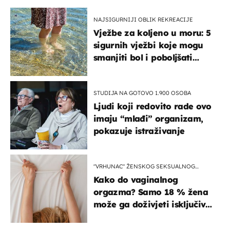
NAJSIGURNIJI OBLIK REKREACIJE
Vježbe za koljeno u moru: 5
sigurnih vježbi koje mogu
smanjiti bol i poboljšati
pokretljivost
STUDIJA NA GOTOVO 1.900 OSOBA
Ljudi koji redovito rade ovo
imaju “mlađi” organizam,
pokazuje istraživanje
"VRHUNAC" ŽENSKOG SEKSUALNOG
ISKUSTVA
Kako do vaginalnog
orgazma? Samo 18 % žena
može ga doživjeti isključivo
na ovaj način