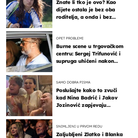
Znate li tko je ovo? Kao
dijete ostala je bez oba
roditelja, a onda i bez
milijuna koje je trebala
naslijediti
OPET PROBLEMI
Burne scene u trgovačkom
centru: Sergej Trifunović i
supruga uhićeni nakon
svađe!
SAMO DOBRA PISMA
Poslušajte kako to zvuči
kad Nina Badrić i Jakov
Jozinović zapjevaju
Oliverov hit!
SNIMLJENI U PRVOM REDU
Zaljubljeni Zlatko i Blanka