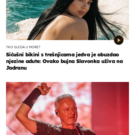
TKO GLEDA U MORE?
Sićušni bikini s trešnjicama jedva je obuzdao
njezine adute: Ovako bujna Slavonka uživa na
Jadranu