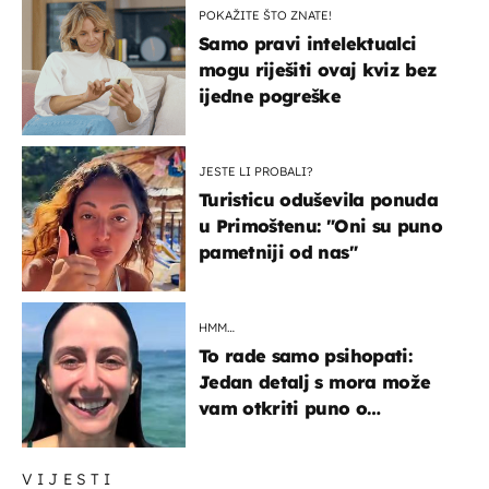
POKAŽITE ŠTO ZNATE!
Samo pravi intelektualci
mogu riješiti ovaj kviz bez
ijedne pogreške
JESTE LI PROBALI?
Turisticu oduševila ponuda
u Primoštenu: "Oni su puno
pametniji od nas"
HMM…
To rade samo psihopati:
Jedan detalj s mora može
vam otkriti puno o
prijateljima
VIJESTI