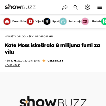
Dnevnik.hr
Vijesti
Sport
Putovanja
Lifestyle
NAPUŠTA OZLOGLAŠENI PRIMROSE HILL
Kate Moss iskeširala 8 milijuna funti za
vilu
Piše
T. N.
,
22.01.2011 @ 10:59
CELEBRITY
KOMENTARI
OMOGUĆI OBAVIJESTI