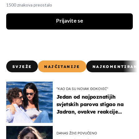
1500 znakova preostalo
Prijavite se
SVJEŽE
NAJČITANIJE
NAJKOMENTIRAN
"KAO DA SU NOVAK ĐOKOVIĆ"
Jedan od najpoznatijih
svjetskih parova stigao na
Jadran, ovakve reakcije
vjerojatno nisu očekivali
DANAS ŽIVI POVUČENO