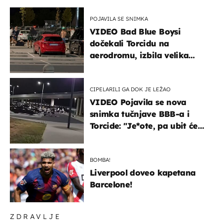
POJAVILA SE SNIMKA
VIDEO Bad Blue Boysi
dočekali Torcidu na
aerodromu, izbila velika
masovna tučnjava
CIPELARILI GA DOK JE LEŽAO
VIDEO Pojavila se nova
snimka tučnjave BBB-a i
Torcide: "Je*ote, pa ubit će
ga!"
BOMBA!
Liverpool doveo kapetana
Barcelone!
ZDRAVLJE