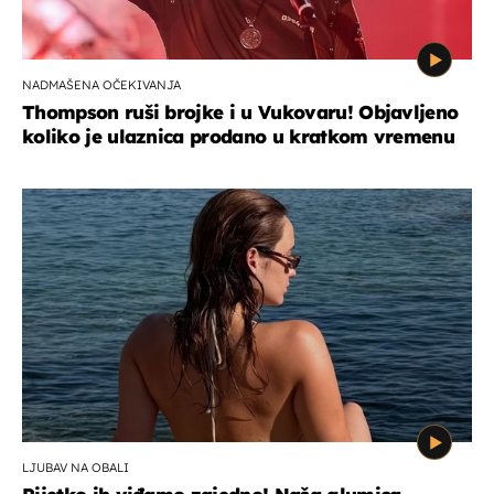
NADMAŠENA OČEKIVANJA
Thompson ruši brojke i u Vukovaru! Objavljeno
koliko je ulaznica prodano u kratkom vremenu
LJUBAV NA OBALI