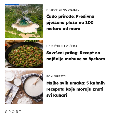
NAJMANJA NA SVIJETU
Čudo prirode: Predivna
pješčana plaža na 100
metara od mora
UZ RUČAK ILI VEČERU
Savršeni prilog: Recept za
najfinije mahune sa špekom
BON APPETIT!
Majke svih umaka: 5 kultnih
recepata koje moraju znati
svi kuhari
SPORT