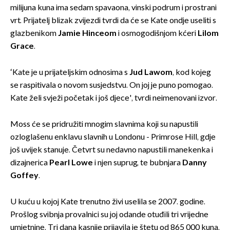
milijuna kuna ima sedam spavaona, vinski podrum i prostrani
vrt. Prijatelj blizak zvijezdi tvrdi da će se Kate ondje useliti s
glazbenikom
Jamie Hinceom
i osmogodišnjom kćeri
Lilom
Grace
.
‘Kate je u prijateljskim odnosima s
Jud Lawom
, kod kojeg
se raspitivala o novom susjedstvu. On joj je puno pomogao.
Kate želi svježi početak i još djece', tvrdi neimenovani izvor.
Moss će se pridružiti mnogim slavnima koji su napustili
ozloglašenu enklavu slavnih u Londonu - Primrose Hill, gdje
još uvijek stanuje. Četvrt su nedavno napustili manekenka i
dizajnerica
Pearl Lowe
i njen suprug, te bubnjara
Danny
Goffey
.
U kuću u kojoj Kate trenutno živi uselila se 2007. godine.
Prošlog svibnja provalnici su joj odande otuđili tri vrijedne
umjetnine. Tri dana kasnije prijavila je štetu od 865 000 kuna,