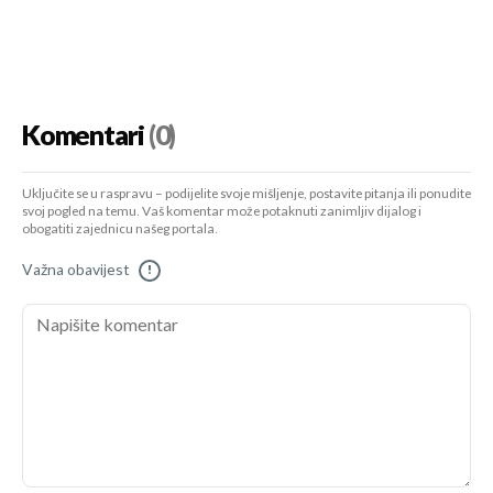
Komentari
(0)
Uključite se u raspravu – podijelite svoje mišljenje, postavite pitanja ili ponudite
svoj pogled na temu. Vaš komentar može potaknuti zanimljiv dijalog i
obogatiti zajednicu našeg portala.
Važna obavijest
!