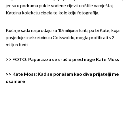
jer su u podrumu pukle vodene cijevi i uništile namještaj,
Kateinu kolekciju cipela te kolekciju fotografija.
Kuća je sada na prodaju za 10 milijuna funti, pa bi Kate, koja
posjeduje i nekretninu u Cotswoldu, mogla profitirati s 2
milijun funti.
>>
FOTO: Paparazzo se srušio pred noge Kate Moss
>>
Kate Moss: Kad se ponašam kao diva prijatelji me
ošamare