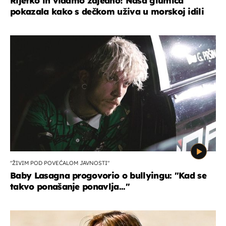
Rijetko ih viđamo zajedno! Naša glumica
pokazala kako s dečkom uživa u morskoj idili
"ŽIVIM POD POVEĆALOM JAVNOSTI"
Baby Lasagna progovorio o bullyingu: "Kad se
takvo ponašanje ponavlja..."