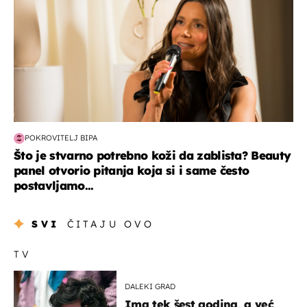
POKROVITELJ BIPA
Što je stvarno potrebno koži da zablista? Beauty
panel otvorio pitanja koja si i same često
postavljamo...
SVI
ČITAJU OVO
TV
DALEKI GRAD
Ima tek šest godina, a već