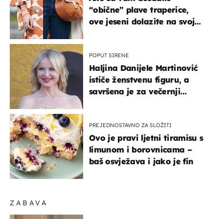
“obične” plave traperice,
ove jeseni dolazite na svoje
- izdvajamo 15 hit modela
POPUT SIRENE
Haljina Danijele Martinović
ističe ženstvenu figuru, a
savršena je za večernji
izlazak na moru
PREJEDNOSTAVNO ZA SLOŽITI
Ovo je pravi ljetni tiramisu s
limunom i borovnicama –
baš osvježava i jako je fin
ZABAVA