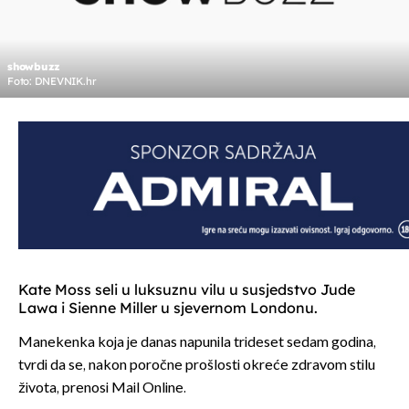
showbuzz
Foto: DNEVNIK.hr
Kate Moss seli u luksuznu vilu u susjedstvo Jude
Lawa i Sienne Miller u sjevernom Londonu.
Manekenka koja je danas napunila trideset sedam godina,
tvrdi da se, nakon poročne prošlosti okreće zdravom stilu
života, prenosi Mail Online.