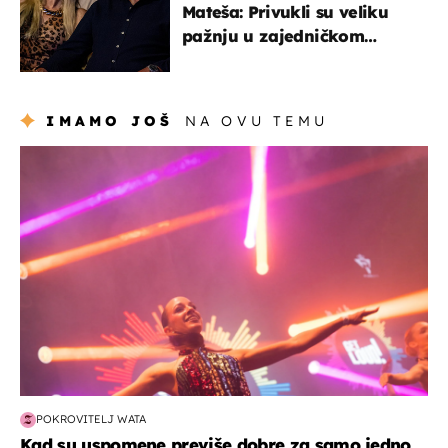
Mateša: Privukli su veliku
pažnju u zajedničkom
izlasku
IMAMO JOŠ
NA OVU TEMU
kultura & zabava
POKROVITELJ WATA
Kad su uspomene previše dobre za samo jedno