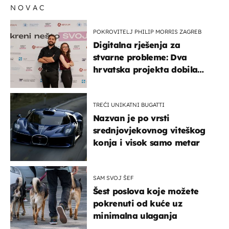
NOVAC
POKROVITELJ PHILIP MORRIS ZAGREB
Digitalna rješenja za
stvarne probleme: Dva
hrvatska projekta dobila
potporu za razvoj
TREĆI UNIKATNI BUGATTI
Nazvan je po vrsti
srednjovjekovnog viteškog
konja i visok samo metar
SAM SVOJ ŠEF
Šest poslova koje možete
pokrenuti od kuće uz
minimalna ulaganja