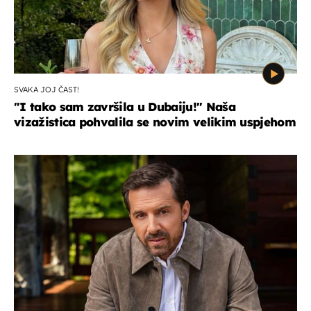
SVAKA JOJ ČAST!
"I tako sam završila u Dubaiju!" Naša
vizažistica pohvalila se novim velikim uspjehom