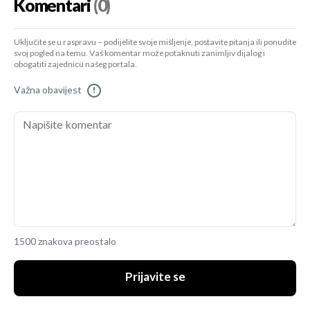
Komentari
(0)
Uključite se u raspravu – podijelite svoje mišljenje, postavite pitanja ili ponudite
svoj pogled na temu. Vaš komentar može potaknuti zanimljiv dijalog i
obogatiti zajednicu našeg portala.
Važna obavijest
!
1500 znakova preostalo
Prijavite se