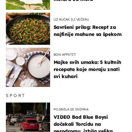
UZ RUČAK ILI VEČERU
Savršeni prilog: Recept za
najfinije mahune sa špekom
BON APPETIT!
Majke svih umaka: 5 kultnih
recepata koje moraju znati
svi kuhari
SPORT
POJAVILA SE SNIMKA
VIDEO Bad Blue Boysi
dočekali Torcidu na
aerodromu, izbila velika