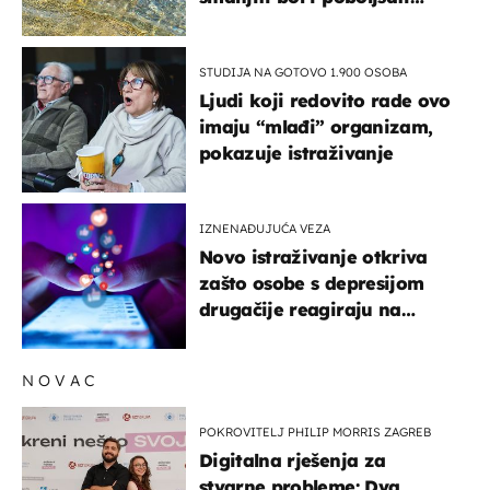
pokretljivost
STUDIJA NA GOTOVO 1.900 OSOBA
Ljudi koji redovito rade ovo
imaju “mlađi” organizam,
pokazuje istraživanje
IZNENAĐUJUĆA VEZA
Novo istraživanje otkriva
zašto osobe s depresijom
drugačije reagiraju na
lajkove
NOVAC
POKROVITELJ PHILIP MORRIS ZAGREB
Digitalna rješenja za
stvarne probleme: Dva