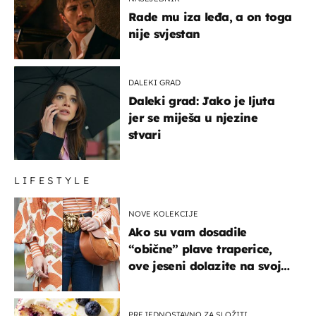
Rade mu iza leđa, a on toga
nije svjestan
DALEKI GRAD
Daleki grad: Jako je ljuta
jer se miješa u njezine
stvari
LIFESTYLE
NOVE KOLEKCIJE
Ako su vam dosadile
“obične” plave traperice,
ove jeseni dolazite na svoje
- izdvajamo 15 hit modela
PREJEDNOSTAVNO ZA SLOŽITI