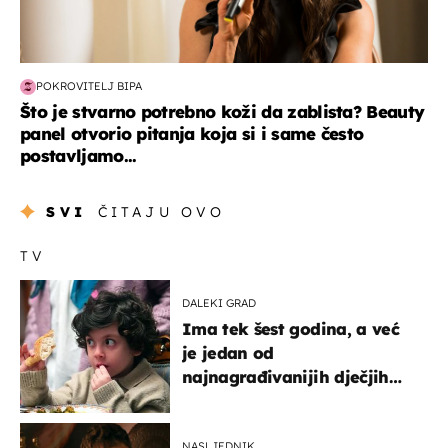
POKROVITELJ BIPA
Što je stvarno potrebno koži da zablista? Beauty
panel otvorio pitanja koja si i same često
postavljamo...
SVI
ČITAJU OVO
TV
DALEKI GRAD
Ima tek šest godina, a već
je jedan od
najnagrađivanijih dječjih
glumaca
NASLJEDNIK