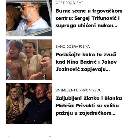
OPET PROBLEMI
Burne scene u trgovačkom
centru: Sergej Trifunović i
supruga uhićeni nakon
svađe!
SAMO DOBRA PISMA
Poslušajte kako to zvuči
kad Nina Badrić i Jakov
Jozinović zapjevaju
Oliverov hit!
SNIMLJENI U PRVOM REDU
Zaljubljeni Zlatko i Blanka
Mateša: Privukli su veliku
pažnju u zajedničkom
izlasku