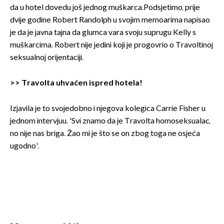
da u hotel dovedu još jednog muškarca.Podsjetimo, prije
dvije godine Robert Randolph u svojim memoarima napisao
je da je javna tajna da glumca vara svoju suprugu Kelly s
muškarcima. Robert nije jedini koji je progovrio o Travoltinoj
seksualnoj orijentaciji.
>>
Travolta uhvaćen ispred hotela!
Izjavila je to svojedobno i njegova kolegica Carrie Fisher u
jednom intervjuu. 'Svi znamo da je Travolta homoseksualac,
no nije nas briga. Žao mi je što se on zbog toga ne osjeća
ugodno'.