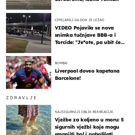
masovna tučnjava
CIPELARILI GA DOK JE LEŽAO
VIDEO Pojavila se nova
snimka tučnjave BBB-a i
Torcide: "Je*ote, pa ubit će
ga!"
BOMBA!
Liverpool doveo kapetana
Barcelone!
ZDRAVLJE
NAJSIGURNIJI OBLIK REKREACIJE
Vježbe za koljeno u moru: 5
sigurnih vježbi koje mogu
smanjiti bol i poboljšati