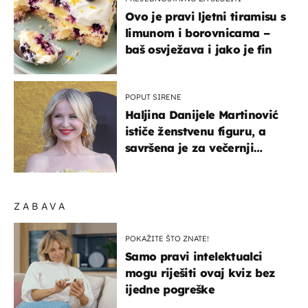
Ovo je pravi ljetni tiramisu s
limunom i borovnicama –
baš osvježava i jako je fin
POPUT SIRENE
Haljina Danijele Martinović
ističe ženstvenu figuru, a
savršena je za večernji
izlazak na moru
ZABAVA
POKAŽITE ŠTO ZNATE!
Samo pravi intelektualci
mogu riješiti ovaj kviz bez
ijedne pogreške