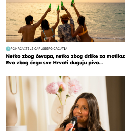
POKROVITELJ CARLSBERG CROATIA
Netko zbog ćevapa, netko zbog drške za motiku:
Evo zbog čega sve Hrvati duguju pivo...
moda & ljepota