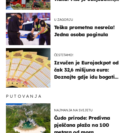
hitne službe na terenu
U ZAGORJU
Teška prometna nesreća!
Jedna osoba poginula
ČESTITAMO!
Izvučen je Eurojackpot od
čak 32,6 milijuna eura:
Doznajte gdje idu bogati
dobitci u Hrvatskoj
PUTOVANJA
NAJMANJA NA SVIJETU
Čudo prirode: Predivna
pješčana plaža na 100
metara od mora