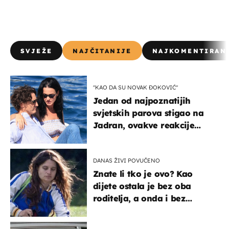
SVJEŽE
NAJČITANIJE
NAJKOMENTIRAN
"KAO DA SU NOVAK ĐOKOVIĆ"
Jedan od najpoznatijih
svjetskih parova stigao na
Jadran, ovakve reakcije
vjerojatno nisu očekivali
DANAS ŽIVI POVUČENO
Znate li tko je ovo? Kao
dijete ostala je bez oba
roditelja, a onda i bez
milijuna koje je trebala
naslijediti