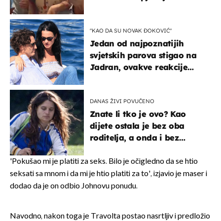
Oliverov hit!
"KAO DA SU NOVAK ĐOKOVIĆ"
Jedan od najpoznatijih
svjetskih parova stigao na
Jadran, ovakve reakcije
vjerojatno nisu očekivali
DANAS ŽIVI POVUČENO
Znate li tko je ovo? Kao
dijete ostala je bez oba
roditelja, a onda i bez
milijuna koje je trebala
naslijediti
'Pokušao mi je platiti za seks. Bilo je očigledno da se htio
seksati sa mnom i da mi je htio platiti za to', izjavio je maser i
dodao da je on odbio Johnovu ponudu.
Navodno, nakon toga je Travolta postao nasrtljiv i predložio