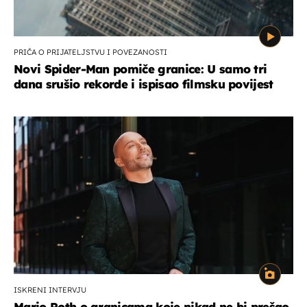
PRIČA O PRIJATELJSTVU I POVEZANOSTI
Novi Spider-Man pomiče granice: U samo tri
dana srušio rekorde i ispisao filmsku povijest
ISKRENI INTERVJU
Mario Roth o granicama koje nikad ne bi prešao