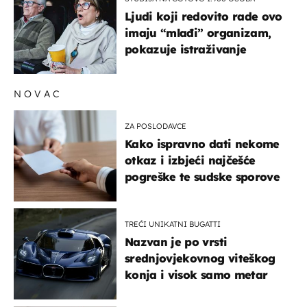
Ljudi koji redovito rade ovo
imaju “mlađi” organizam,
pokazuje istraživanje
NOVAC
ZA POSLODAVCE
Kako ispravno dati nekome
otkaz i izbjeći najčešće
pogreške te sudske sporove
TREĆI UNIKATNI BUGATTI
Nazvan je po vrsti
srednjovjekovnog viteškog
konja i visok samo metar