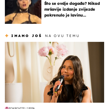
Što se ovdje događa? Nikad
mršavije izdanje zvijezde
pokrenulo je lavinu
zabrinutih komentara
IMAMO JOŠ
NA OVU TEMU
moda & ljepota
POKROVITELJ BIPA