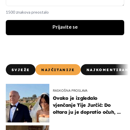
1500 znakova preostalo
Prijavite se
SVJEŽE
NAJČITANIJE
NAJKOMENTIRAN
RASKOŠNA PROSLAVA
Ovako je izgledalo
vjenčanje Tije Jurčić: Do
oltara ju je dopratio očuh, a
slavilo se uz Olivera i Rozgu