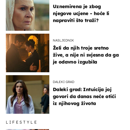
Uznemirena je zbog
njegove ucjene - hoće li
napraviti što traži?
NASLJEDNIK
Želi da njih troje sretno
žive, a nije ni svjesna da ga
je odavno izgubila
DALEKI GRAD
Daleki grad: Intuicija joj
govori da danas neće otići
iz njihovog života
LIFESTYLE