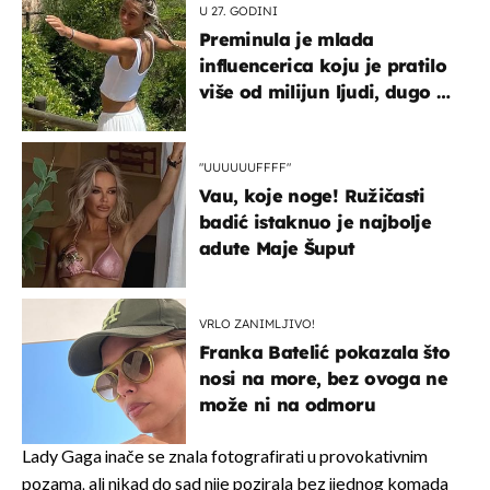
U 27. GODINI
Preminula je mlada
influencerica koju je pratilo
više od milijun ljudi, dugo se
borila s opakom bolešću
"UUUUUUFFFF"
Vau, koje noge! Ružičasti
badić istaknuo je najbolje
adute Maje Šuput
VRLO ZANIMLJIVO!
Franka Batelić pokazala što
nosi na more, bez ovoga ne
može ni na odmoru
Lady Gaga inače se znala fotografirati u provokativnim
pozama, ali nikad do sad nije pozirala bez ijednog komada