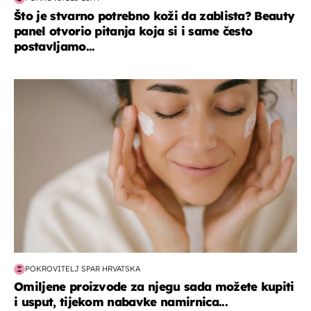
Što je stvarno potrebno koži da zablista? Beauty
panel otvorio pitanja koja si i same često
postavljamo...
moda & ljepota
POKROVITELJ SPAR HRVATSKA
Omiljene proizvode za njegu sada možete kupiti
i usput, tijekom nabavke namirnica...