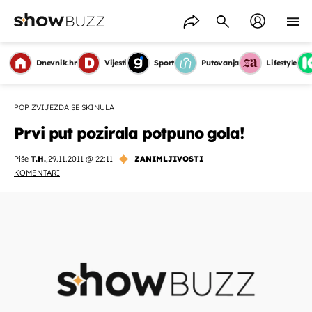
Dnevnik.hr
Vijesti
Sport
Putovanja
Lifestyle
POP ZVIJEZDA SE SKINULA
Prvi put pozirala potpuno gola!
Piše
T.H.
,
29.11.2011 @ 22:11
ZANIMLJIVOSTI
KOMENTARI
OMOGUĆI OBAVIJESTI