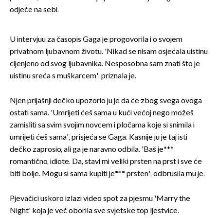
odjeće na sebi.
U intervjuu za časopis Gaga je progovorila i o svojem
privatnom ljubavnom životu. 'Nikad se nisam osjećala uistinu
cijenjeno od svog ljubavnika. Nesposobna sam znati što je
uistinu sreća s muškarcem', priznala je.
Njen prijašnji dečko upozorio ju je da će zbog svega ovoga
ostati sama. 'Umrijeti ćeš sama u kući većoj nego možeš
zamisliti sa svim svojim novcem i pločama koje si snimila i
umrijeti ćeš sama', prisjeća se Gaga. Kasnije ju je taj isti
dečko zaprosio, ali ga je naravno odbila. 'Baš je***
romantično, idiote. Da, stavi mi veliki prsten na prst i sve će
biti bolje. Mogu si sama kupiti je*** prsten', odbrusila mu je.
Pjevačici uskoro izlazi video spot za pjesmu 'Marry the
Night' koja je već oborila sve svjetske top ljestvice.