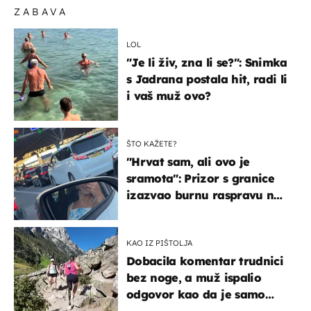
ZABAVA
LOL
"Je li živ, zna li se?": Snimka
s Jadrana postala hit, radi li
i vaš muž ovo?
ŠTO KAŽETE?
"Hrvat sam, ali ovo je
sramota": Prizor s granice
izazvao burnu raspravu na
društvenim mrežama
KAO IZ PIŠTOLJA
Dobacila komentar trudnici
bez noge, a muž ispalio
odgovor kao da je samo
čekao…