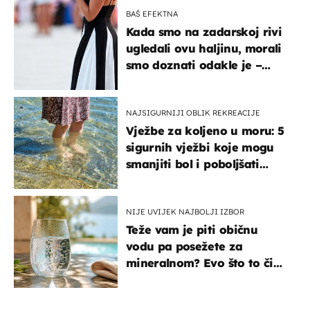
BAŠ EFEKTNA
Kada smo na zadarskoj rivi
ugledali ovu haljinu, morali
smo doznati odakle je –
košta samo 18 eura
NAJSIGURNIJI OBLIK REKREACIJE
Vježbe za koljeno u moru: 5
sigurnih vježbi koje mogu
smanjiti bol i poboljšati
pokretljivost
NIJE UVIJEK NAJBOLJI IZBOR
Teže vam je piti običnu
vodu pa posežete za
mineralnom? Evo što to čini
organizmu