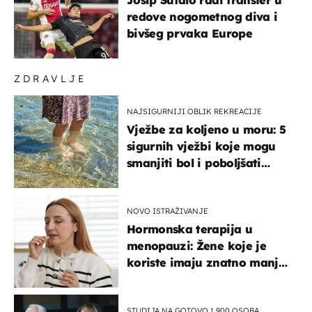
redove nogometnog diva i
bivšeg prvaka Europe
ZDRAVLJE
NAJSIGURNIJI OBLIK REKREACIJE
Vježbe za koljeno u moru: 5
sigurnih vježbi koje mogu
smanjiti bol i poboljšati
pokretljivost
NOVO ISTRAŽIVANJE
Hormonska terapija u
menopauzi: Žene koje je
koriste imaju znatno manji
rizik od ovoga
STUDIJA NA GOTOVO 1.900 OSOBA