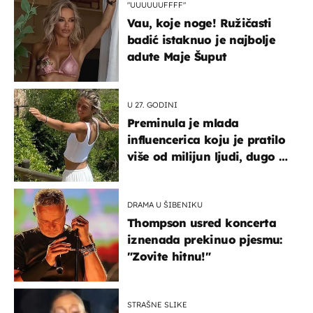
"UUUUUUFFFF"
Vau, koje noge! Ružičasti
badić istaknuo je najbolje
adute Maje Šuput
U 27. GODINI
Preminula je mlada
influencerica koju je pratilo
više od milijun ljudi, dugo se
borila s opakom bolešću
DRAMA U ŠIBENIKU
Thompson usred koncerta
iznenada prekinuo pjesmu:
"Zovite hitnu!"
STRAŠNE SLIKE