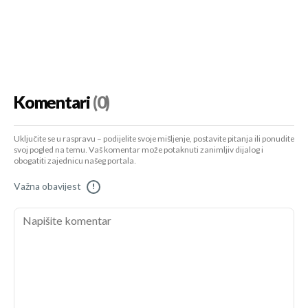
Komentari
(0)
Uključite se u raspravu – podijelite svoje mišljenje, postavite pitanja ili ponudite
svoj pogled na temu. Vaš komentar može potaknuti zanimljiv dijalog i
obogatiti zajednicu našeg portala.
Važna obavijest
!