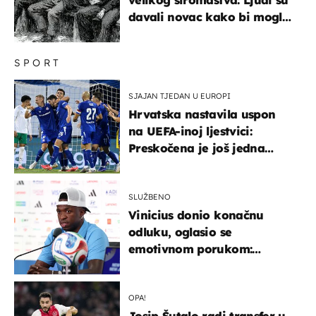
davali novac kako bi mogli
spavati na konopcima
SPORT
SJAJAN TJEDAN U EUROPI
Hrvatska nastavila uspon
na UEFA-inoj ljestvici:
Preskočena je još jedna
država
SLUŽBENO
Vinicius donio konačnu
odluku, oglasio se
emotivnom porukom:
"Hvala vam svima"
OPA!
Josip Šutalo radi transfer u