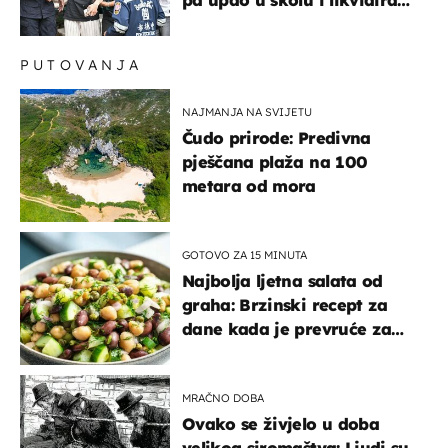
pet nastavnika
PUTOVANJA
NAJMANJA NA SVIJETU
Čudo prirode: Predivna
pješčana plaža na 100
metara od mora
GOTOVO ZA 15 MINUTA
Najbolja ljetna salata od
graha: Brzinski recept za
dane kada je prevruće za
kuhanje
MRAČNO DOBA
Ovako se živjelo u doba
velikog siromaštva: Ljudi su