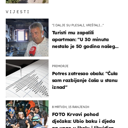
VIJESTI
"I DALJE SU PLESALI, VRIŠTALI..."
Turisti mu zapalili
apartman: "U 30 minuta
nestalo je 50 godina našeg
života, supruga i ja ne
možemo oka sklopiti"
PRIMORJE
Potres zatresao obalu: "Čula
sam razbijanje čaša u stanu
iznad"
8 MRTVIH, 15 RANJENIH
FOTO Krvavi pohod
dječaka: Ubio baku i djeda
pa upao u školu i likvidirao