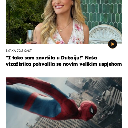
SVAKA JOJ ČAST!
"I tako sam završila u Dubaiju!" Naša
vizažistica pohvalila se novim velikim uspjehom