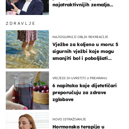
najatraktivnijih zemalja
svijeta
ZDRAVLJE
NAJSIGURNIJI OBLIK REKREACIJE
Vježbe za koljeno u moru: 5
sigurnih vježbi koje mogu
smanjiti bol i poboljšati
pokretljivost
VRIJEDI IH UVRSTITI U PREHRANU
6 napitaka koje dijetetičari
preporučuju za zdrave
zglobove
NOVO ISTRAŽIVANJE
Hormonska terapija u