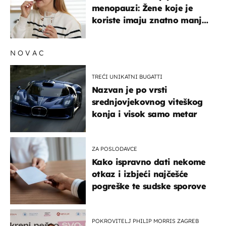
menopauzi: Žene koje je
koriste imaju znatno manji
rizik od ovoga
NOVAC
TREĆI UNIKATNI BUGATTI
Nazvan je po vrsti
srednjovjekovnog viteškog
konja i visok samo metar
ZA POSLODAVCE
Kako ispravno dati nekome
otkaz i izbjeći najčešće
pogreške te sudske sporove
POKROVITELJ PHILIP MORRIS ZAGREB