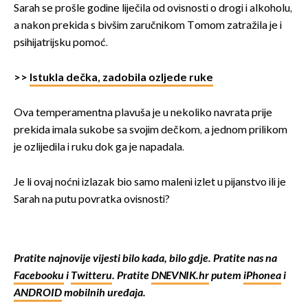
Sarah se prošle godine liječila od ovisnosti o drogi i alkoholu,
a nakon prekida s bivšim zaručnikom Tomom zatražila je i
psihijatrijsku pomoć.
>>
Istukla dečka, zadobila ozljede ruke
Ova temperamentna plavuša je u nekoliko navrata prije
prekida imala sukobe sa svojim dečkom, a jednom prilikom
je ozlijedila i ruku dok ga je napadala.
Je li ovaj noćni izlazak bio samo maleni izlet u pijanstvo ili je
Sarah na putu povratka ovisnosti?
Pratite najnovije vijesti bilo kada, bilo gdje. Pratite nas na
Facebooku
i
Twitteru
. Pratite
DNEVNIK.hr
putem
iPhonea
i
ANDROID
mobilnih uređaja.