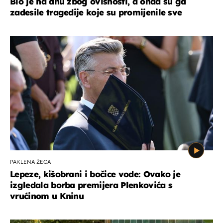
Bio je na dnu zbog ovisnosti, a onda su ga
zadesile tragedije koje su promijenile sve
PAKLENA ŽEGA
Lepeze, kišobrani i bočice vode: Ovako je
izgledala borba premijera Plenkovića s
vrućinom u Kninu