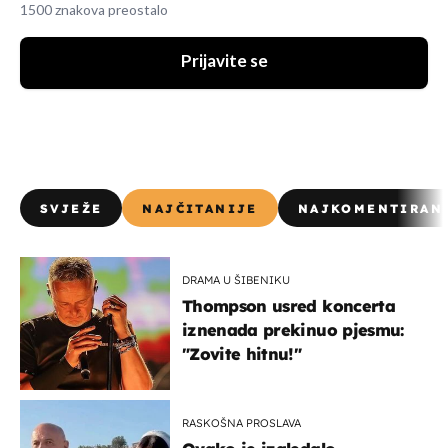
1500 znakova preostalo
Prijavite se
SVJEŽE
NAJČITANIJE
NAJKOMENTIRAN
DRAMA U ŠIBENIKU
Thompson usred koncerta
iznenada prekinuo pjesmu:
"Zovite hitnu!"
RASKOŠNA PROSLAVA