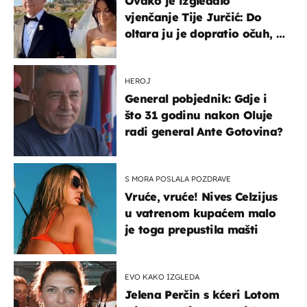
Ovako je izgledalo
vjenčanje Tije Jurčić: Do
oltara ju je dopratio očuh, a
slavilo se uz Olivera i Rozgu
HEROJ
General pobjednik: Gdje i
što 31 godinu nakon Oluje
radi general Ante Gotovina?
S MORA POSLALA POZDRAVE
Vruće, vruće! Nives Celzijus
u vatrenom kupaćem malo
je toga prepustila mašti
EVO KAKO IZGLEDA
Jelena Perčin s kćeri Lotom