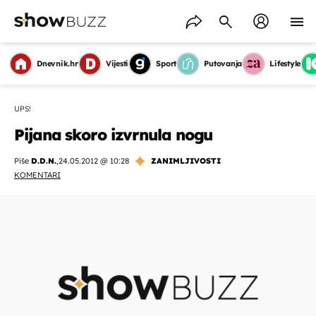
Dnevnik.hr
Vijesti
Sport
Putovanja
Lifestyle
UPS!
Pijana skoro izvrnula nogu
Piše
D.D.N.
,
24.05.2012 @ 10:28
ZANIMLJIVOSTI
KOMENTARI
OMOGUĆI OBAVIJESTI