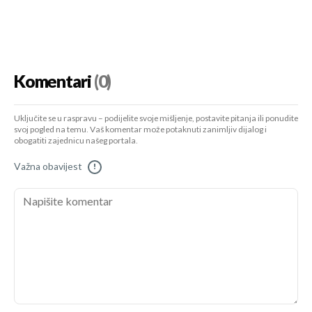
Komentari
(0)
Uključite se u raspravu – podijelite svoje mišljenje, postavite pitanja ili ponudite
svoj pogled na temu. Vaš komentar može potaknuti zanimljiv dijalog i
obogatiti zajednicu našeg portala.
Važna obavijest
!