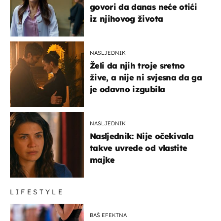
govori da danas neće otići
iz njihovog života
NASLJEDNIK
Želi da njih troje sretno
žive, a nije ni svjesna da ga
je odavno izgubila
NASLJEDNIK
Nasljednik: Nije očekivala
takve uvrede od vlastite
majke
LIFESTYLE
BAŠ EFEKTNA