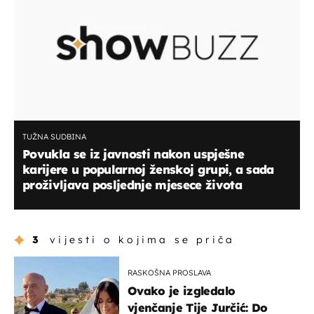
TUŽNA SUDBINA
Povukla se iz javnosti nakon uspješne
karijere u popularnoj ženskoj grupi, a sada
proživljava posljednje mjesece života
3
vijesti o kojima se priča
RASKOŠNA PROSLAVA
Ovako je izgledalo
vjenčanje Tije Jurčić: Do