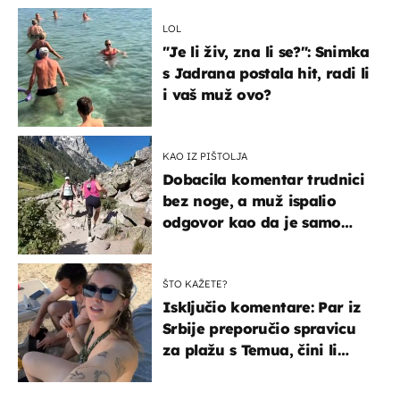
LOL
"Je li živ, zna li se?": Snimka
s Jadrana postala hit, radi li
i vaš muž ovo?
KAO IZ PIŠTOLJA
Dobacila komentar trudnici
bez noge, a muž ispalio
odgovor kao da je samo
čekao…
ŠTO KAŽETE?
Isključio komentare: Par iz
Srbije preporučio spravicu
za plažu s Temua, čini li
vam se ovo sigurnim?