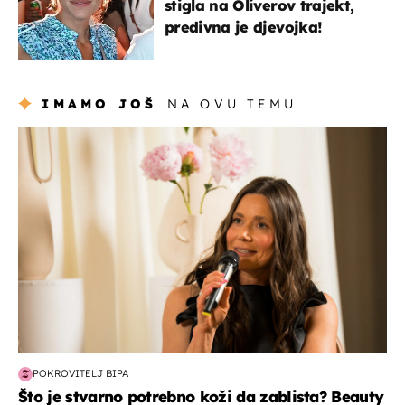
stigla na Oliverov trajekt,
predivna je djevojka!
IMAMO JOŠ
NA OVU TEMU
moda & ljepota
POKROVITELJ BIPA
Što je stvarno potrebno koži da zablista? Beauty