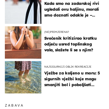
Kada smo na zadarskoj rivi
ugledali ovu haljinu, morali
smo doznati odakle je –
košta samo 18 eura
(NE)PRIMJERENA?
Svećenik kritizirao kratku
odjeću usred toplinskog
vala, slažete li se s njim?
NAJSIGURNIJI OBLIK REKREACIJE
Vježbe za koljeno u moru: 5
sigurnih vježbi koje mogu
smanjiti bol i poboljšati
pokretljivost
ZABAVA