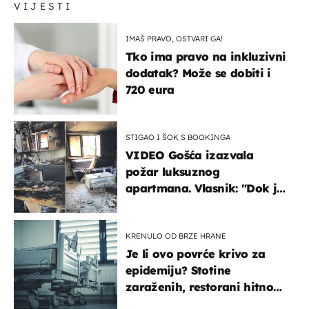
VIJESTI
IMAŠ PRAVO, OSTVARI GA!
Tko ima pravo na inkluzivni
dodatak? Može se dobiti i
720 eura
STIGAO I ŠOK S BOOKINGA
VIDEO Gošća izazvala
požar luksuznog
apartmana. Vlasnik: "Dok je
gorjelo, smijali su se, pili i
pokazivali mi srednji prst"
KRENULO OD BRZE HRANE
Je li ovo povrće krivo za
epidemiju? Stotine
zaraženih, restorani hitno
povukli proizvod