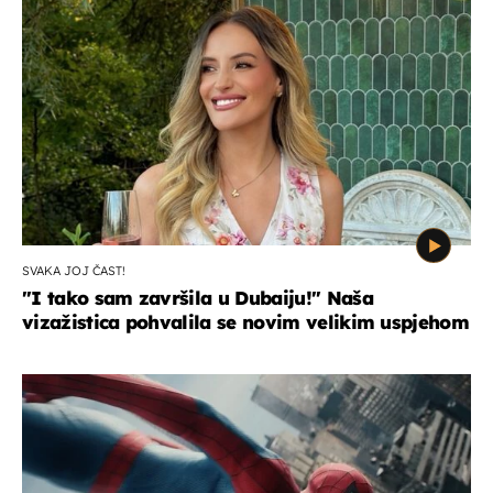
SVAKA JOJ ČAST!
"I tako sam završila u Dubaiju!" Naša
vizažistica pohvalila se novim velikim uspjehom