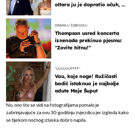
oltara ju je dopratio očuh, a
slavilo se uz Olivera i Rozgu
DRAMA U ŠIBENIKU
Thompson usred koncerta
iznenada prekinuo pjesmu:
"Zovite hitnu!"
"UUUUUUFFFF"
Vau, koje noge! Ružičasti
badić istaknuo je najbolje
adute Maje Šuput
No, ono što se vidi na fotografijama pomalo je
zabrinjavajuće za ovu 30-godišnju zvjezdicu jer izgleda kako
se tijekom noćnog izlaska dobro napila.