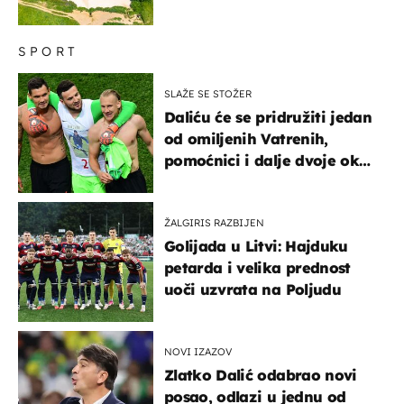
SPORT
SLAŽE SE STOŽER
Daliću će se pridružiti jedan
od omiljenih Vatrenih,
pomoćnici i dalje dvoje oko
ponude
ŽALGIRIS RAZBIJEN
Golijada u Litvi: Hajduku
petarda i velika prednost
uoči uzvrata na Poljudu
NOVI IZAZOV
Zlatko Dalić odabrao novi
posao, odlazi u jednu od