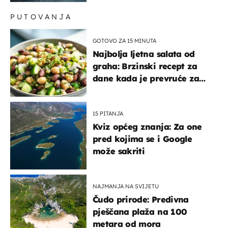
PUTOVANJA
GOTOVO ZA 15 MINUTA
Najbolja ljetna salata od
graha: Brzinski recept za
dane kada je prevruće za
kuhanje
15 PITANJA
Kviz općeg znanja: Za one
pred kojima se i Google
može sakriti
NAJMANJA NA SVIJETU
Čudo prirode: Predivna
pješčana plaža na 100
metara od mora