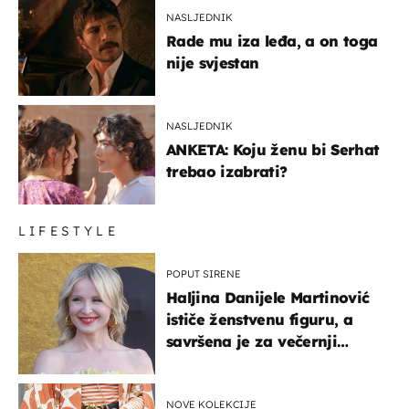
NASLJEDNIK
Rade mu iza leđa, a on toga
nije svjestan
NASLJEDNIK
ANKETA: Koju ženu bi Serhat
trebao izabrati?
LIFESTYLE
POPUT SIRENE
Haljina Danijele Martinović
ističe ženstvenu figuru, a
savršena je za večernji
izlazak na moru
NOVE KOLEKCIJE