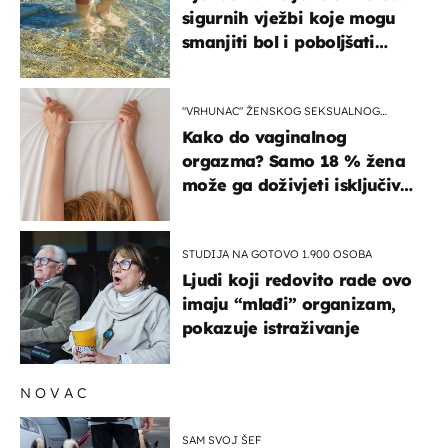
sigurnih vježbi koje mogu
smanjiti bol i poboljšati
pokretljivost
"VRHUNAC" ŽENSKOG SEKSUALNOG
ISKUSTVA
Kako do vaginalnog
orgazma? Samo 18 % žena
može ga doživjeti isključivo
na ovaj način
STUDIJA NA GOTOVO 1.900 OSOBA
Ljudi koji redovito rade ovo
imaju “mlađi” organizam,
pokazuje istraživanje
NOVAC
SAM SVOJ ŠEF