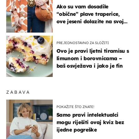
Ako su vam dosadile
“obične” plave traperice,
ove jeseni dolazite na svoje
- izdvajamo 15 hit modela
PREJEDNOSTAVNO ZA SLOŽITI
Ovo je pravi ljetni tiramisu s
limunom i borovnicama –
baš osvježava i jako je fin
ZABAVA
POKAŽITE ŠTO ZNATE!
Samo pravi intelektualci
mogu riješiti ovaj kviz bez
ijedne pogreške