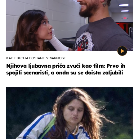
KAD FIKCIJA POSTANE STVARNOST
Njihova ljubavna priča zvuči kao film: Prvo ih
spojili scenaristi, a onda su se doista zaljubili