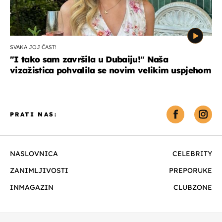
SVAKA JOJ ČAST!
"I tako sam završila u Dubaiju!" Naša
vizažistica pohvalila se novim velikim uspjehom
PRATI NAS:
NASLOVNICA
CELEBRITY
ZANIMLJIVOSTI
PREPORUKE
INMAGAZIN
CLUBZONE