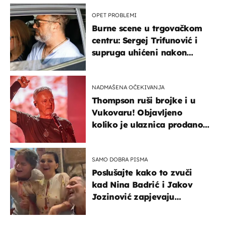
OPET PROBLEMI
Burne scene u trgovačkom
centru: Sergej Trifunović i
supruga uhićeni nakon
svađe!
NADMAŠENA OČEKIVANJA
Thompson ruši brojke i u
Vukovaru! Objavljeno
koliko je ulaznica prodano
u kratkom vremenu
SAMO DOBRA PISMA
Poslušajte kako to zvuči
kad Nina Badrić i Jakov
Jozinović zapjevaju
Oliverov hit!