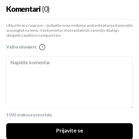
Komentari
(0)
Uključite se u raspravu – podijelite svoje mišljenje, postavite pitanja ili ponudite
svoj pogled na temu. Vaš komentar može potaknuti zanimljiv dijalog i
obogatiti zajednicu našeg portala.
Važna obavijest
!
1500 znakova preostalo
Prijavite se