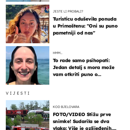
JESTE LI PROBALI?
Turisticu oduševila ponuda
u Primoštenu: "Oni su puno
pametniji od nas"
HMM…
To rade samo psihopati:
Jedan detalj s mora može
vam otkriti puno o
prijateljima
VIJESTI
KOD BJELOVARA
FOTO/VIDEO Stižu prve
snimke! Sudarila se dva
vlaka: Više je ozlijeđenih,