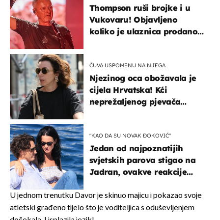
Thompson ruši brojke i u
Vukovaru! Objavljeno
koliko je ulaznica prodano
u kratkom vremenu
ČUVA USPOMENU NA NJEGA
Njezinog oca obožavala je
cijela Hrvatska! Kći
neprežaljenog pjevača
projurila špicom na dva
kotača
"KAO DA SU NOVAK ĐOKOVIĆ"
Jedan od najpoznatijih
svjetskih parova stigao na
Jadran, ovakve reakcije
vjerojatno nisu očekivali
U jednom trenutku Davor je skinuo majicu i pokazao svoje
atletski građeno tijelo što je voditeljica s oduševljenjem