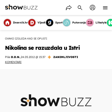
Dnevnik.hr
Vijesti
Sport
Putovanja
Lifestyle
OVAKO IZGLEDA KAD SE OPUSTI
Nikolina se razuzdala u Istri
Piše
D.D.N.
,
24.05.2012 @ 15:37
ZANIMLJIVOSTI
KOMENTARI
OMOGUĆI OBAVIJESTI