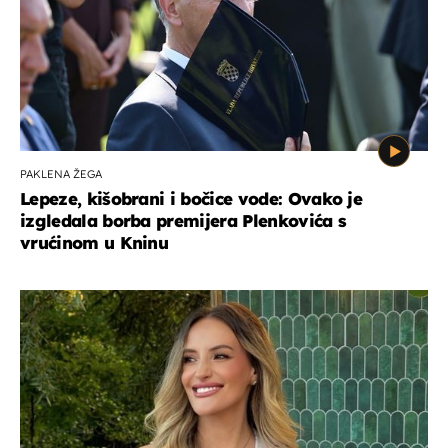
PAKLENA ŽEGA
Lepeze, kišobrani i bočice vode: Ovako je
izgledala borba premijera Plenkovića s
vrućinom u Kninu