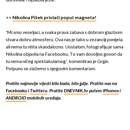
dočekala. I isplazila jezik!
>>
Nikolina Pišek privlači poput magneta!
'Mi smo veseljaci, a svaka prava zabava s dobrom glazbom
stvara dobru atmosferu. Ova nas je tako u zezanciji ponijela,
ali nema tu ništa skandalozno. Uostalom, fotografiju je sama
Nikolina objavila na Facebooku. To vam dovoljno govori da
tu nema ničeg spektakularnog', komentirao je Grgin.
Potpuno se slažemo s njegovim komentarom.
Pratite najnovije vijesti bilo kada, bilo gdje. Pratite nas na
Facebooku
i
Twitteru
. Pratite
DNEVNIK.hr
putem
iPhonea
i
ANDROID
mobilnih uređaja.