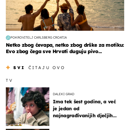
POKROVITELJ CARLSBERG CROATIA
Netko zbog ćevapa, netko zbog drške za motiku:
Evo zbog čega sve Hrvati duguju pivo...
SVI
ČITAJU OVO
TV
DALEKI GRAD
Ima tek šest godina, a već
je jedan od
najnagrađivanijih dječjih
glumaca