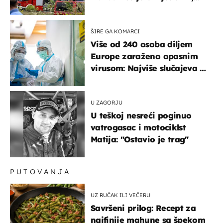
hitne službe na terenu
ŠIRE GA KOMARCI
Više od 240 osoba diljem
Europe zaraženo opasnim
virusom: Najviše slučajeva u
našem susjedstvu
U ZAGORJU
U teškoj nesreći poginuo
vatrogasac i motociklst
Matija: "Ostavio je trag"
PUTOVANJA
UZ RUČAK ILI VEČERU
Savršeni prilog: Recept za
najfinije mahune sa špekom