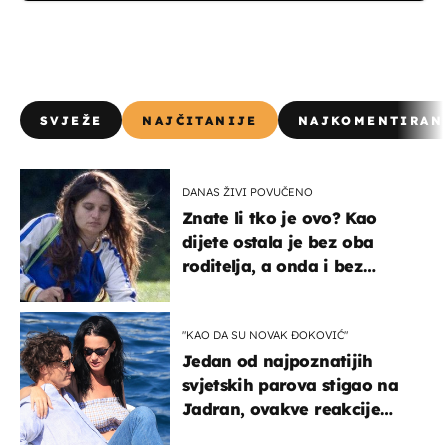
SVJEŽE
NAJČITANIJE
NAJKOMENTIRAN
DANAS ŽIVI POVUČENO
Znate li tko je ovo? Kao
dijete ostala je bez oba
roditelja, a onda i bez
milijuna koje je trebala
naslijediti
"KAO DA SU NOVAK ĐOKOVIĆ"
Jedan od najpoznatijih
svjetskih parova stigao na
Jadran, ovakve reakcije
vjerojatno nisu očekivali