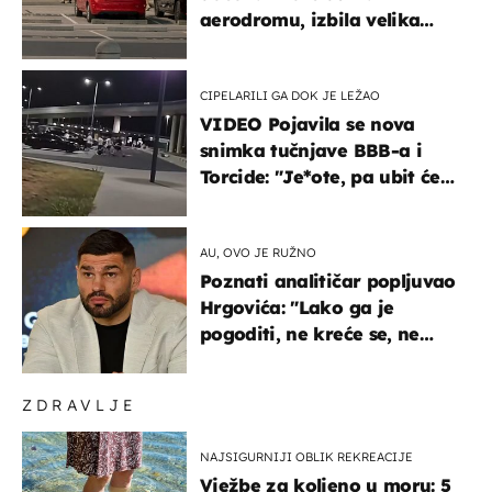
aerodromu, izbila velika
masovna tučnjava
CIPELARILI GA DOK JE LEŽAO
VIDEO Pojavila se nova
snimka tučnjave BBB-a i
Torcide: "Je*ote, pa ubit će
ga!"
AU, OVO JE RUŽNO
Poznati analitičar popljuvao
Hrgovića: "Lako ga je
pogoditi, ne kreće se, ne
koristi noge..."
ZDRAVLJE
NAJSIGURNIJI OBLIK REKREACIJE
Vježbe za koljeno u moru: 5