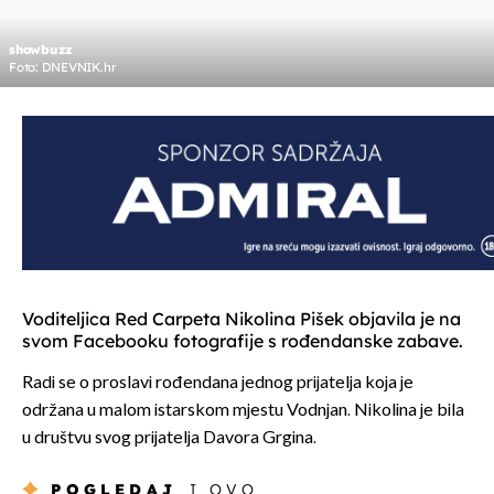
showbuzz
Foto: DNEVNIK.hr
Voditeljica Red Carpeta Nikolina Pišek objavila je na
svom Facebooku fotografije s rođendanske zabave.
Radi se o proslavi rođendana jednog prijatelja koja je
održana u malom istarskom mjestu Vodnjan. Nikolina je bila
u društvu svog prijatelja Davora Grgina.
POGLEDAJ
I OVO