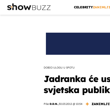
CELEBRITY
ZANIMLJ
DOBIO ULOGU U SPOTU
Jadranka će us
svjetska publi
ZANIMLJI
Piše
D.D.N.
,
30.03.2012 @ 10:54