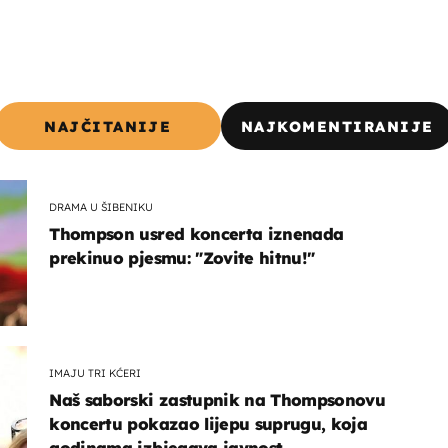
NAJČITANIJE
NAJKOMENTIRANIJE
DRAMA U ŠIBENIKU
Thompson usred koncerta iznenada
prekinuo pjesmu: "Zovite hitnu!"
IMAJU TRI KĆERI
Naš saborski zastupnik na Thompsonovu
koncertu pokazao lijepu suprugu, koja