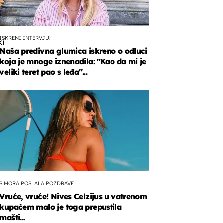
ISKRENI INTERVJU!
ki
Naša predivna glumica iskreno o odluci
koja je mnoge iznenadila: ''Kao da mi je
veliki teret pao s leđa''...
a
mskog
.
S MORA POSLALA POZDRAVE
Vruće, vruće! Nives Celzijus u vatrenom
kupaćem malo je toga prepustila
mašti...