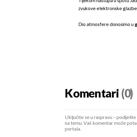
Tijekom nastupa u spotu Jad
zvukove elektronske glazbe
Dio atmosfere donosimo u
g
Komentari
(0)
Uključite se u raspravu – podijelite
na temu. Vaš komentar može potaknu
portala.