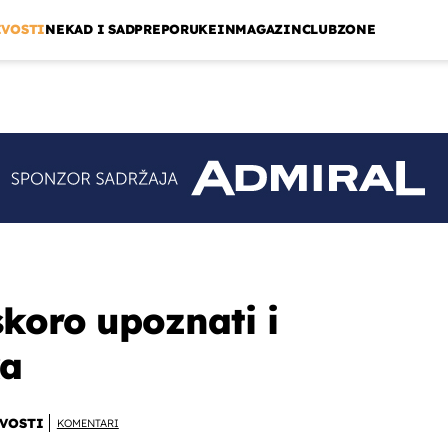
IVOSTI
NEKAD I SAD
PREPORUKE
INMAGAZIN
CLUBZONE
koro upoznati i
ka
VOSTI
KOMENTARI