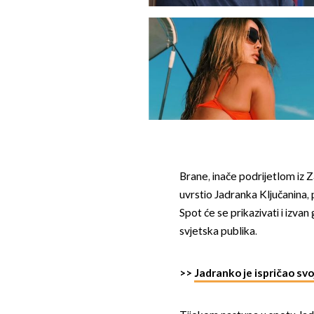
Brane, inače podrijetlom iz Z
uvrstio Jadranka Ključanina
Spot će se prikazivati i izva
svjetska publika.
>>
Jadranko je ispričao svo