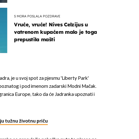
S MORA POSLALA POZDRAVE
Vruće, vruće! Nives Celzijus u
vatrenom kupaćem malo je toga
prepustila mašti
adra, je u svoj spot za pjesmu 'Liberty Park'
, poznatog i pod imenom zadarski Modni Mačak.
n granica Europe, tako da će Jadranka upoznati i
ju tužnu životnu priču