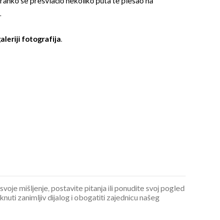
ranko se presvlačio nekoliko puta te plesao na
.
aleriji fotografija
.
OMOGUĆI OBAVIJESTI
 svoje mišljenje, postavite pitanja ili ponudite svoj pogled
ti zanimljiv dijalog i obogatiti zajednicu našeg