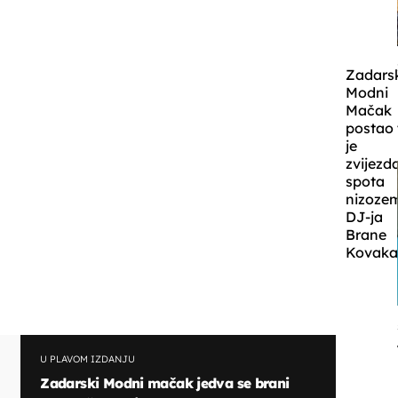
Zadars
Modni
Mačak
postao
je
zvijezd
spota
nizoze
DJ-ja
Brane
Kovaka
U PLAVOM IZDANJU
Zadarski Modni mačak jedva se brani