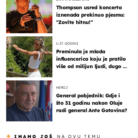
Thompson usred koncerta
iznenada prekinuo pjesmu:
"Zovite hitnu!"
U 27. GODINI
Preminula je mlada
influencerica koju je pratilo
više od milijun ljudi, dugo se
borila s opakom bolešću
HEROJ
General pobjednik: Gdje i
što 31 godinu nakon Oluje
radi general Ante Gotovina?
IMAMO JOŠ
NA OVU TEMU