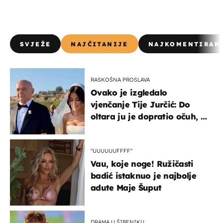
SVJEŽE
NAJČITANIJE
NAJKOMENTIRAN
RASKOŠNA PROSLAVA
Ovako je izgledalo
vjenčanje Tije Jurčić: Do
oltara ju je dopratio očuh, a
slavilo se uz Olivera i Rozgu
"UUUUUUFFFF"
Vau, koje noge! Ružičasti
badić istaknuo je najbolje
adute Maje Šuput
DRAMA U ŠIBENIKU