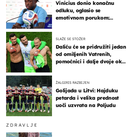
Vinicius donio konačnu
odluku, oglasio se
emotivnom porukom:
"Hvala vam svima"
SLAŽE SE STOŽER
Daliću će se pridružiti jedan
od omiljenih Vatrenih,
pomoćnici i dalje dvoje oko
ponude
ŽALGIRIS RAZBIJEN
Golijada u Litvi: Hajduku
petarda i velika prednost
uoči uzvrata na Poljudu
ZDRAVLJE