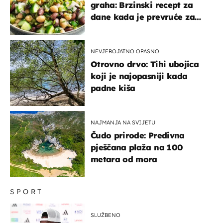
graha: Brzinski recept za
dane kada je prevruće za
kuhanje
NEVJEROJATNO OPASNO
Otrovno drvo: Tihi ubojica
koji je najopasniji kada
padne kiša
NAJMANJA NA SVIJETU
Čudo prirode: Predivna
pješčana plaža na 100
metara od mora
SPORT
SLUŽBENO