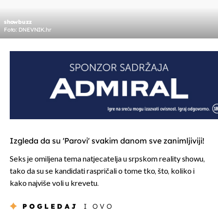
showbuzz
Foto: DNEVNIK.hr
Izgleda da su 'Parovi' svakim danom sve zanimljiviji!
Seks je omiljena tema natjecatelja u srpskom reality showu,
tako da su se kandidati raspričali o tome tko, što, koliko i
kako najviše voli u krevetu.
POGLEDAJ
I OVO