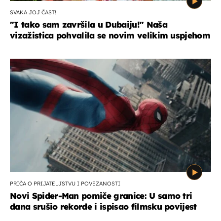
SVAKA JOJ ČAST!
"I tako sam završila u Dubaiju!" Naša
vizažistica pohvalila se novim velikim uspjehom
PRIČA O PRIJATELJSTVU I POVEZANOSTI
Novi Spider-Man pomiče granice: U samo tri
dana srušio rekorde i ispisao filmsku povijest