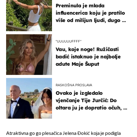
Preminula je mlada
influencerica koju je pratilo
više od milijun ljudi, dugo se
borila s opakom bolešću
"UUUUUUFFFF"
Vau, koje noge! Ružičasti
badić istaknuo je najbolje
adute Maje Šuput
RASKOŠNA PROSLAVA
Ovako je izgledalo
vjenčanje Tije Jurčić: Do
oltara ju je dopratio očuh, a
slavilo se uz Olivera i Rozgu
Atraktivna go go plesačica Jelena Đokić koja je podigla