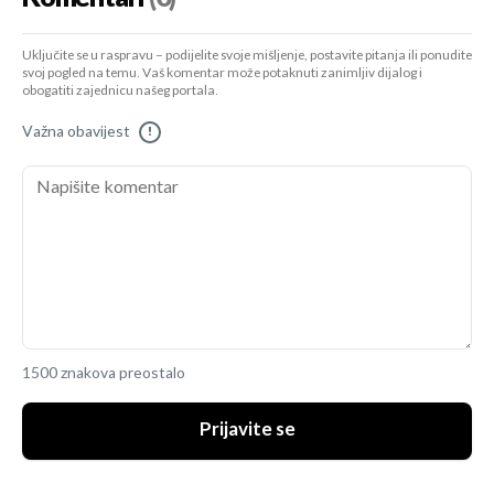
Uključite se u raspravu – podijelite svoje mišljenje, postavite pitanja ili ponudite
svoj pogled na temu. Vaš komentar može potaknuti zanimljiv dijalog i
obogatiti zajednicu našeg portala.
Važna obavijest
!
1500 znakova preostalo
Prijavite se