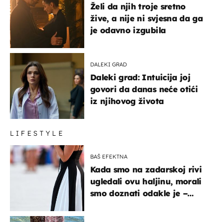
Želi da njih troje sretno
žive, a nije ni svjesna da ga
je odavno izgubila
DALEKI GRAD
Daleki grad: Intuicija joj
govori da danas neće otići
iz njihovog života
LIFESTYLE
BAŠ EFEKTNA
Kada smo na zadarskoj rivi
ugledali ovu haljinu, morali
smo doznati odakle je –
košta samo 18 eura