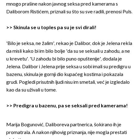
mnogo prašine nakon javnog seksa pred kamerama s
Daliborom Ristićem, priznali su što su sve radili, prenosi Puls.
>>
Skinula se u toples pa su je svi dirali!
'Bilo je seksa, ne žalim', rekao je Dalibor, dok je Jelena rekla
da misli kako bi im bilo bolje 'da su se seksali u zahodu, a ne
u krevetu'. 'U zahodu bi bilo puno opuštenije', dodala je
Jelena. Dalibor i Jelena prije seksa u sobi imali su predigru u
bazenu, skinula je gornji dio kupaćeg kostima i pokazala
grudi. Pogledi prisutnih ljudi nisu im smetali, već je izgledalo
kao da su uživali u tome.
>>
Predigra u bazenu, pa se seksali pred kamerama!
Marija Bogunović, Daliboreva partnerica, šokirano ih je
promatrala. A nakon njihovig priznanja, nije mogla prestati