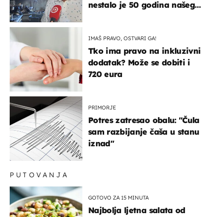
nestalo je 50 godina našeg
života, supruga i ja ne
možemo oka sklopiti"
IMAŠ PRAVO, OSTVARI GA!
Tko ima pravo na inkluzivni
dodatak? Može se dobiti i
720 eura
PRIMORJE
Potres zatresao obalu: "Čula
sam razbijanje čaša u stanu
iznad"
PUTOVANJA
GOTOVO ZA 15 MINUTA
Najbolja ljetna salata od