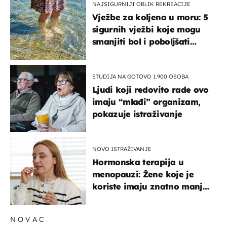
NAJSIGURNIJI OBLIK REKREACIJE
Vježbe za koljeno u moru: 5
sigurnih vježbi koje mogu
smanjiti bol i poboljšati
pokretljivost
STUDIJA NA GOTOVO 1.900 OSOBA
Ljudi koji redovito rade ovo
imaju “mlađi” organizam,
pokazuje istraživanje
NOVO ISTRAŽIVANJE
Hormonska terapija u
menopauzi: Žene koje je
koriste imaju znatno manji
rizik od ovoga
NOVAC