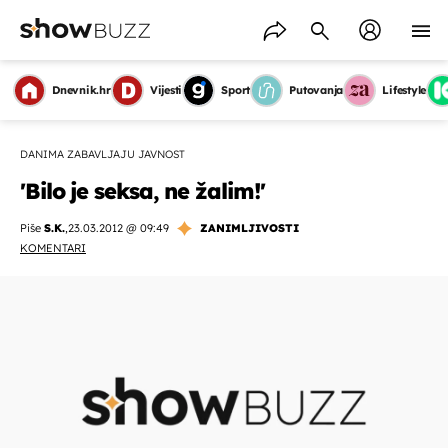
Dnevnik.hr
Vijesti
Sport
Putovanja
Lifestyle
DANIMA ZABAVLJAJU JAVNOST
'Bilo je seksa, ne žalim!'
Piše
S.K.
,
23.03.2012 @ 09:49
ZANIMLJIVOSTI
KOMENTARI
OMOGUĆI OBAVIJESTI