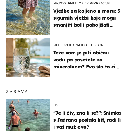
NAJSIGURNIJI OBLIK REKREACIJE
Vježbe za koljeno u moru: 5
sigurnih vježbi koje mogu
smanjiti bol i poboljšati
pokretljivost
NIJE UVIJEK NAJBOLJI IZBOR
Teže vam je piti običnu
vodu pa posežete za
mineralnom? Evo što to čini
organizmu
ZABAVA
LOL
"Je li živ, zna li se?": Snimka
s Jadrana postala hit, radi li
i vaš muž ovo?