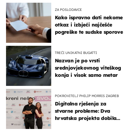
ZA POSLODAVCE
Kako ispravno dati nekome
otkaz i izbjeći najčešće
pogreške te sudske sporove
TREĆI UNIKATNI BUGATTI
Nazvan je po vrsti
srednjovjekovnog viteškog
konja i visok samo metar
POKROVITELJ PHILIP MORRIS ZAGREB
Digitalna rješenja za
stvarne probleme: Dva
hrvatska projekta dobila
potporu za razvoj