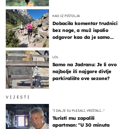
KAO IZ PIŠTOLJA
Dobacila komentar trudnici
bez noge, a muž ispalio
odgovor kao da je samo
čekao…
LOL
Samo na Jadranu: Je li ovo
najbolje ili najgore divlje
parkiralište ove sezone?
VIJESTI
"I DALJE SU PLESALI, VRIŠTALI..."
Turisti mu zapalili
apartman: "U 30 minuta