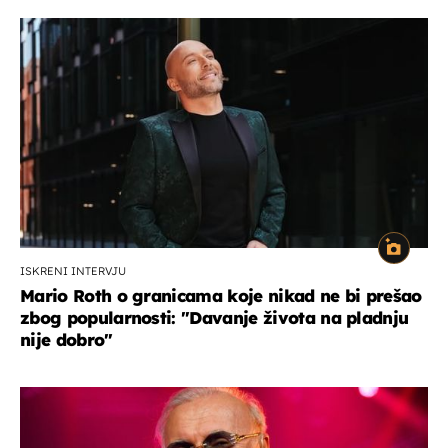
ISKRENI INTERVJU
Mario Roth o granicama koje nikad ne bi prešao
zbog popularnosti: "Davanje života na pladnju
nije dobro"