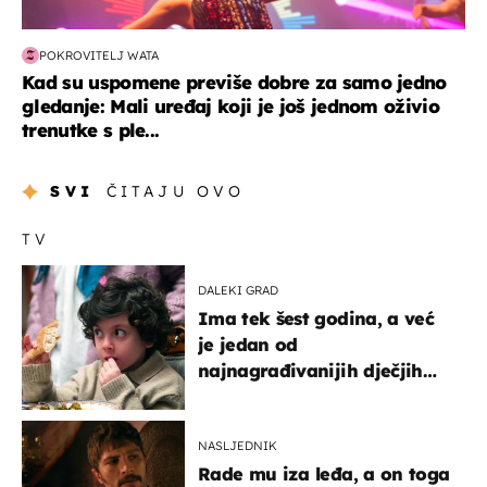
POKROVITELJ WATA
Kad su uspomene previše dobre za samo jedno
gledanje: Mali uređaj koji je još jednom oživio
trenutke s ple...
SVI
ČITAJU OVO
TV
DALEKI GRAD
Ima tek šest godina, a već
je jedan od
najnagrađivanijih dječjih
glumaca
NASLJEDNIK
Rade mu iza leđa, a on toga