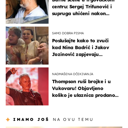
centru: Sergej Trifunović i
supruga uhićeni nakon
svađe!
SAMO DOBRA PISMA
Poslušajte kako to zvuči
kad Nina Badrić i Jakov
Jozinović zapjevaju
Oliverov hit!
NADMAŠENA OČEKIVANJA
Thompson ruši brojke i u
Vukovaru! Objavljeno
koliko je ulaznica prodano
u kratkom vremenu
IMAMO JOŠ
NA OVU TEMU