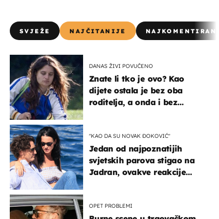
SVJEŽE
NAJČITANIJE
NAJKOMENTIRAN
DANAS ŽIVI POVUČENO
Znate li tko je ovo? Kao
dijete ostala je bez oba
roditelja, a onda i bez
milijuna koje je trebala
naslijediti
"KAO DA SU NOVAK ĐOKOVIĆ"
Jedan od najpoznatijih
svjetskih parova stigao na
Jadran, ovakve reakcije
vjerojatno nisu očekivali
OPET PROBLEMI
Burne scene u trgovačkom