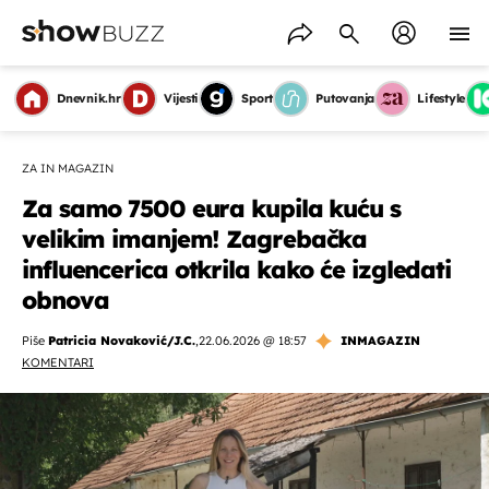
Dnevnik.hr
Vijesti
Sport
Putovanja
Lifestyle
ZA IN MAGAZIN
Za samo 7500 eura kupila kuću s
velikim imanjem! Zagrebačka
influencerica otkrila kako će izgledati
obnova
Piše
Patricia Novaković/J.C.
,
22.06.2026 @ 18:57
INMAGAZIN
KOMENTARI
OMOGUĆI OBAVIJESTI