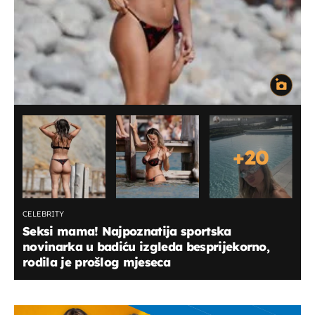
+
20
CELEBRITY
Seksi mama! Najpoznatija sportska
novinarka u badiću izgleda besprijekorno,
rodila je prošlog mjeseca