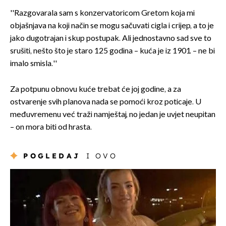
''Razgovarala sam s konzervatoricom Gretom koja mi
objašnjava na koji način se mogu sačuvati cigla i crijep, a to je
jako dugotrajan i skup postupak. Ali jednostavno sad sve to
srušiti, nešto što je staro 125 godina – kuća je iz 1901. – ne bi
imalo smisla.''
Za potpunu obnovu kuće trebat će joj godine, a za
ostvarenje svih planova nada se pomoći kroz poticaje. U
međuvremenu već traži namještaj, no jedan je uvjet neupitan
– on mora biti od hrasta.
POGLEDAJ
I OVO