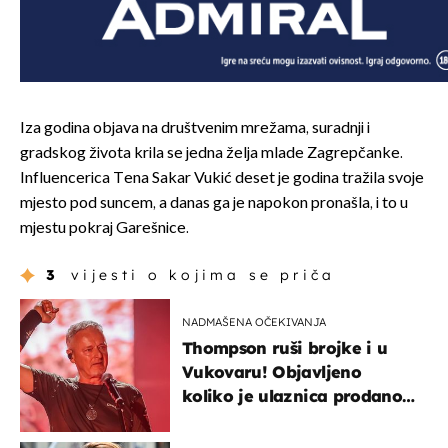
Iza godina objava na društvenim mrežama, suradnji i
gradskog života krila se jedna želja mlade Zagrepčanke.
Influencerica Tena Sakar Vukić deset je godina tražila svoje
mjesto pod suncem, a danas ga je napokon pronašla, i to u
mjestu pokraj Garešnice.
3
vijesti o kojima se priča
NADMAŠENA OČEKIVANJA
Thompson ruši brojke i u
Vukovaru! Objavljeno
koliko je ulaznica prodano
u kratkom vremenu