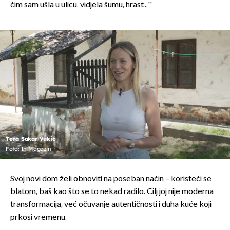
čim sam ušla u ulicu, vidjela šumu, hrast...''
Tena Sakar Vukić
Foto: In Magazin
Svoj novi dom želi obnoviti na poseban način – koristeći se
blatom, baš kao što se to nekad radilo. Cilj joj nije moderna
transformacija, već očuvanje autentičnosti i duha kuće koji
prkosi vremenu.