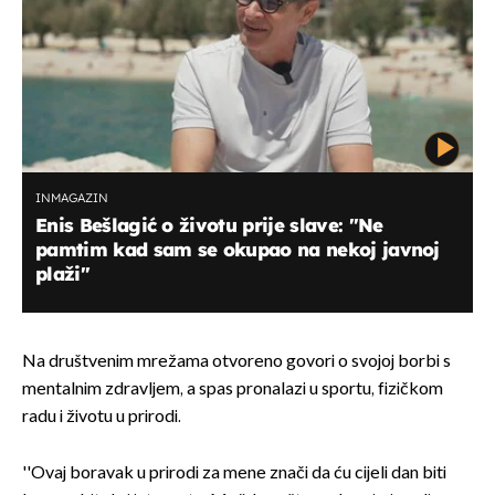
INMAGAZIN
Enis Bešlagić o životu prije slave: ''Ne
pamtim kad sam se okupao na nekoj javnoj
plaži''
Na društvenim mrežama otvoreno govori o svojoj borbi s
mentalnim zdravljem, a spas pronalazi u sportu, fizičkom
radu i životu u prirodi.
''Ovaj boravak u prirodi za mene znači da ću cijeli dan biti