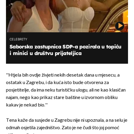
CELEBRITY
Saborska zastupnica SDP-a pozirala u topiću
i minici u društvu prijateljica
''Htjela bih ovdje živjeti nekih desetak dana u mjesecu, a
ostatak u Zagrebu, i da kuća isto bude otvorena za
posjetitelje, da ima neku turističku ulogu, ali ne kao klasičan
najam, nego kao prikaz stare baštine u izvornom obliku
kakav je nekad bio.''
Tena kaže da susjede u Zagrebu nije ni upoznala, a na selu je
odmah osjetila zajedništvo. Zato je ne čudi što joj pomoć