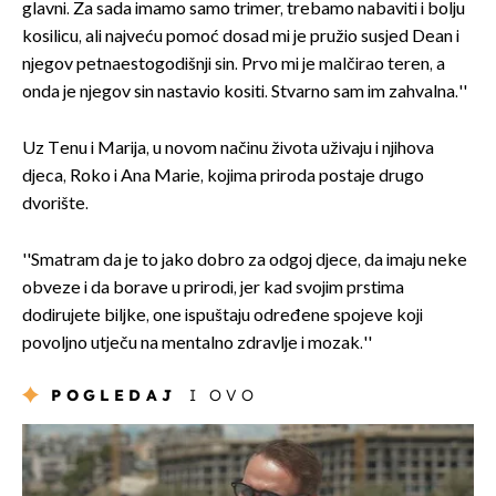
glavni. Za sada imamo samo trimer, trebamo nabaviti i bolju
kosilicu, ali najveću pomoć dosad mi je pružio susjed Dean i
njegov petnaestogodišnji sin. Prvo mi je malčirao teren, a
onda je njegov sin nastavio kositi. Stvarno sam im zahvalna.''
Uz Tenu i Marija, u novom načinu života uživaju i njihova
djeca, Roko i Ana Marie, kojima priroda postaje drugo
dvorište.
''Smatram da je to jako dobro za odgoj djece, da imaju neke
obveze i da borave u prirodi, jer kad svojim prstima
dodirujete biljke, one ispuštaju određene spojeve koji
povoljno utječu na mentalno zdravlje i mozak.''
POGLEDAJ
I OVO