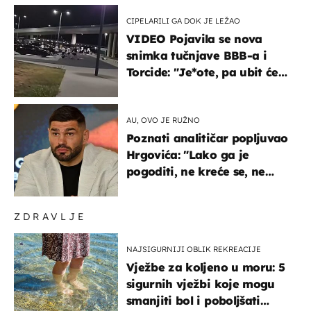
CIPELARILI GA DOK JE LEŽAO
VIDEO Pojavila se nova
snimka tučnjave BBB-a i
Torcide: "Je*ote, pa ubit će
ga!"
AU, OVO JE RUŽNO
Poznati analitičar popljuvao
Hrgovića: "Lako ga je
pogoditi, ne kreće se, ne
koristi noge..."
ZDRAVLJE
NAJSIGURNIJI OBLIK REKREACIJE
Vježbe za koljeno u moru: 5
sigurnih vježbi koje mogu
smanjiti bol i poboljšati