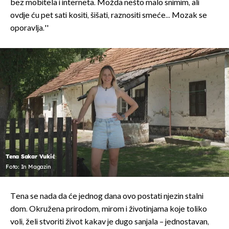
bez mobitela i interneta. Možda nešto malo snimim, ali
ovdje ću pet sati kositi, šišati, raznositi smeće... Mozak se
oporavlja.''
Tena Sakar Vukić
Foto: In Magazin
Tena se nada da će jednog dana ovo postati njezin stalni
dom. Okružena prirodom, mirom i životinjama koje toliko
voli, želi stvoriti život kakav je dugo sanjala – jednostavan,