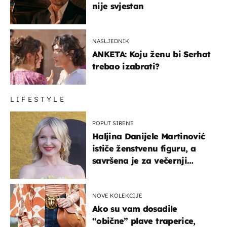
nije svjestan
NASLJEDNIK
ANKETA: Koju ženu bi Serhat
trebao izabrati?
LIFESTYLE
POPUT SIRENE
Haljina Danijele Martinović
ističe ženstvenu figuru, a
savršena je za večernji
izlazak na moru
NOVE KOLEKCIJE
Ako su vam dosadile
“obične” plave traperice,