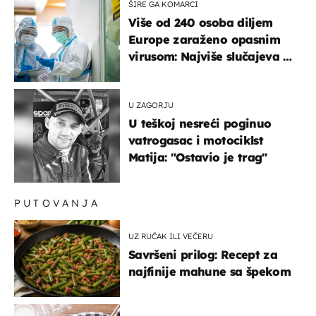
ŠIRE GA KOMARCI
Više od 240 osoba diljem
Europe zaraženo opasnim
virusom: Najviše slučajeva u
našem susjedstvu
U ZAGORJU
U teškoj nesreći poginuo
vatrogasac i motociklst
Matija: "Ostavio je trag"
PUTOVANJA
UZ RUČAK ILI VEČERU
Savršeni prilog: Recept za
najfinije mahune sa špekom