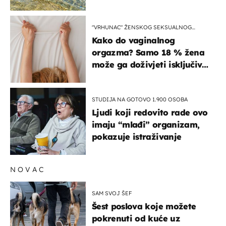
pokretljivost
"VRHUNAC" ŽENSKOG SEKSUALNOG
ISKUSTVA
Kako do vaginalnog
orgazma? Samo 18 % žena
može ga doživjeti isključivo
na ovaj način
STUDIJA NA GOTOVO 1.900 OSOBA
Ljudi koji redovito rade ovo
imaju “mlađi” organizam,
pokazuje istraživanje
NOVAC
SAM SVOJ ŠEF
Šest poslova koje možete
pokrenuti od kuće uz