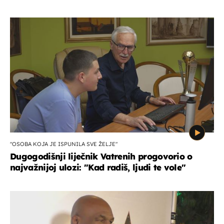
"OSOBA KOJA JE ISPUNILA SVE ŽELJE"
Dugogodišnji liječnik Vatrenih progovorio o
najvažnijoj ulozi: "Kad radiš, ljudi te vole"