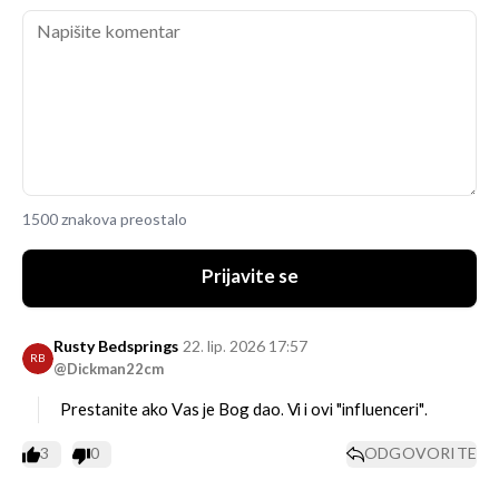
1500 znakova preostalo
Prijavite se
Rusty Bedsprings
22. lip. 2026 17:57
RB
@Dickman22cm
Prestanite ako Vas je Bog dao. Vi i ovi "influenceri".
3
0
ODGOVORITE