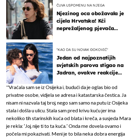
ČUVA USPOMENU NA NJEGA
Njezinog oca obožavala je
cijela Hrvatska! Kći
neprežaljenog pjevača
projurila špicom na dva
kotača
"KAO DA SU NOVAK ĐOKOVIĆ"
Jedan od najpoznatijih
svjetskih parova stigao na
Jadran, ovakve reakcije
vjerojatno nisu očekivali
''Vraćala sam se iz Osijeka i, budući da je oglas bio od
privatne osobe, vidjela se adresa i katastarska čestica. Ja
nisam ni nazvala taj broj, nego sam samo na putu iz Osijeka
stala i došla u ulicu. Stala sam pred krivu kuću jer ima
nekoliko tih starinskih kuća od blata i kreča, a susjeda Mara
je rekla: ‘Joj, nije ti to ta kuća.’ Onda me dovela ovamo i
počela mi pokazivati. Meni je to bila neka dobra energija