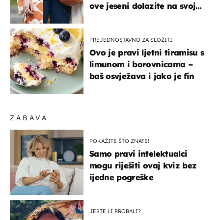
ove jeseni dolazite na svoje
- izdvajamo 15 hit modela
PREJEDNOSTAVNO ZA SLOŽITI
Ovo je pravi ljetni tiramisu s
limunom i borovnicama –
baš osvježava i jako je fin
ZABAVA
POKAŽITE ŠTO ZNATE!
Samo pravi intelektualci
mogu riješiti ovaj kviz bez
ijedne pogreške
JESTE LI PROBALI?