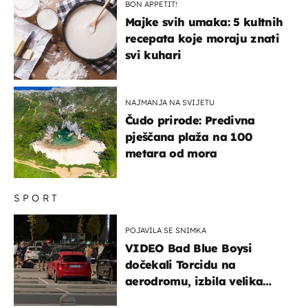
BON APPETIT!
Majke svih umaka: 5 kultnih
recepata koje moraju znati
svi kuhari
NAJMANJA NA SVIJETU
Čudo prirode: Predivna
pješčana plaža na 100
metara od mora
SPORT
POJAVILA SE SNIMKA
VIDEO Bad Blue Boysi
dočekali Torcidu na
aerodromu, izbila velika
masovna tučnjava