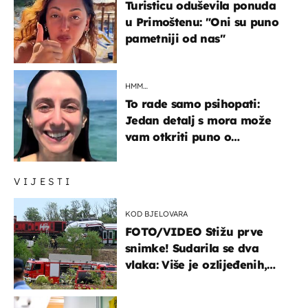
Turisticu oduševila ponuda
u Primoštenu: "Oni su puno
pametniji od nas"
HMM…
To rade samo psihopati:
Jedan detalj s mora može
vam otkriti puno o
prijateljima
VIJESTI
KOD BJELOVARA
FOTO/VIDEO Stižu prve
snimke! Sudarila se dva
vlaka: Više je ozlijeđenih,
hitne službe na terenu