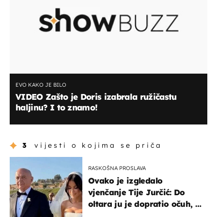
EVO KAKO JE BILO
VIDEO Zašto je Doris izabrala ružičastu
haljinu? I to znamo!
3
vijesti o kojima se priča
RASKOŠNA PROSLAVA
Ovako je izgledalo
vjenčanje Tije Jurčić: Do
oltara ju je dopratio očuh, a
slavilo se uz Olivera i Rozgu