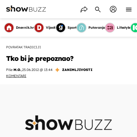
Dnevnik.hr
Vijesti
Sport
Putovanja
Lifestyle
POVRATAK TRADICIJI
Tko bi je prepoznao?
Piše
M.O.
,
25.06.2012 @ 13:44
ZANIMLJIVOSTI
KOMENTARI
OMOGUĆI OBAVIJESTI