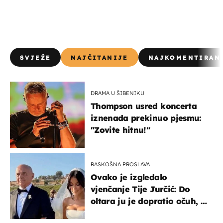
SVJEŽE
NAJČITANIJE
NAJKOMENTIRAN
DRAMA U ŠIBENIKU
Thompson usred koncerta
iznenada prekinuo pjesmu:
"Zovite hitnu!"
RASKOŠNA PROSLAVA
Ovako je izgledalo
vjenčanje Tije Jurčić: Do
oltara ju je dopratio očuh, a
slavilo se uz Olivera i Rozgu