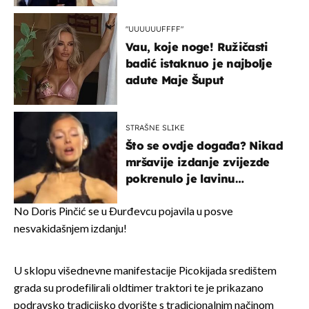
"UUUUUUFFFF"
Vau, koje noge! Ružičasti
badić istaknuo je najbolje
adute Maje Šuput
STRAŠNE SLIKE
Što se ovdje događa? Nikad
mršavije izdanje zvijezde
pokrenulo je lavinu
zabrinutih komentara
No Doris Pinčić se u Đurđevcu pojavila u posve
nesvakidašnjem izdanju!
U sklopu višednevne manifestacije Picokijada središtem
grada su prodefilirali oldtimer traktori te je prikazano
podravsko tradicijsko dvorište s tradicionalnim načinom