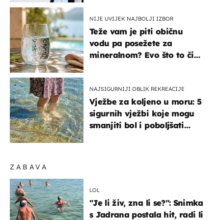
NIJE UVIJEK NAJBOLJI IZBOR
Teže vam je piti običnu
vodu pa posežete za
mineralnom? Evo što to čini
organizmu
NAJSIGURNIJI OBLIK REKREACIJE
Vježbe za koljeno u moru: 5
sigurnih vježbi koje mogu
smanjiti bol i poboljšati
pokretljivost
ZABAVA
LOL
"Je li živ, zna li se?": Snimka
s Jadrana postala hit, radi li