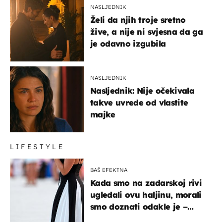
NASLJEDNIK
Želi da njih troje sretno
žive, a nije ni svjesna da ga
je odavno izgubila
NASLJEDNIK
Nasljednik: Nije očekivala
takve uvrede od vlastite
majke
LIFESTYLE
BAŠ EFEKTNA
Kada smo na zadarskoj rivi
ugledali ovu haljinu, morali
smo doznati odakle je –
košta samo 18 eura