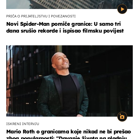
PRIČA O PRIJATELJSTVU I POVEZANOSTI
Novi Spider-Man pomiče granice: U samo tri
dana srušio rekorde i ispisao filmsku povijest
ISKRENI INTERVJU
Mario Roth o granicama koje nikad ne bi prešao
zbog popularnosti: "Davanje života na pladnju