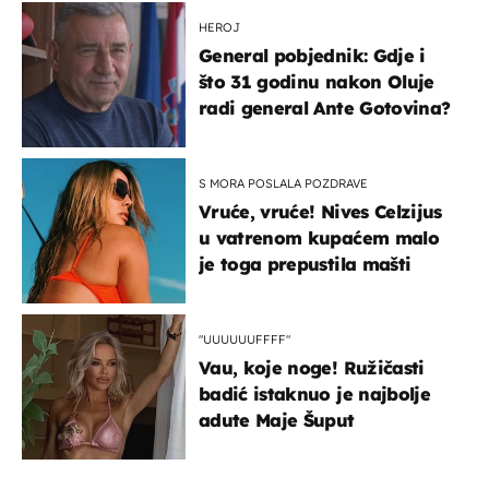
HEROJ
General pobjednik: Gdje i
što 31 godinu nakon Oluje
radi general Ante Gotovina?
S MORA POSLALA POZDRAVE
Vruće, vruće! Nives Celzijus
u vatrenom kupaćem malo
je toga prepustila mašti
"UUUUUUFFFF"
Vau, koje noge! Ružičasti
badić istaknuo je najbolje
adute Maje Šuput