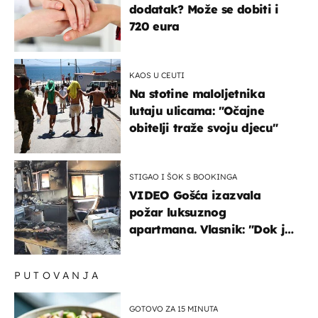
dodatak? Može se dobiti i
720 eura
KAOS U CEUTI
Na stotine maloljetnika
lutaju ulicama: "Očajne
obitelji traže svoju djecu"
STIGAO I ŠOK S BOOKINGA
VIDEO Gošća izazvala
požar luksuznog
apartmana. Vlasnik: "Dok je
gorjelo, smijali su se, pili i
pokazivali mi srednji prst"
PUTOVANJA
GOTOVO ZA 15 MINUTA