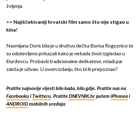
žvljenja.
>>
Najiščekivaniji hrvatski film samo što nije stigao u
kina!
Nasmijana Doris bila je u društvu dečka Borisa Rogoznice te
su oduševljeno prikazali kako je nekada život izgledao u
Đurđevcu. Probavši tradicionalne delikatese, mladi par
zaista je uživao. U ovom izdanju, tko bi ih prepoznao?
Pratite najnovije vijesti bilo kada, bilo gdje. Pratite nas na
Facebooku
i
Twitteru
. Pratite
DNEVNIK.hr
putem
iPhonea
i
ANDROID
mobilnih uređaja.