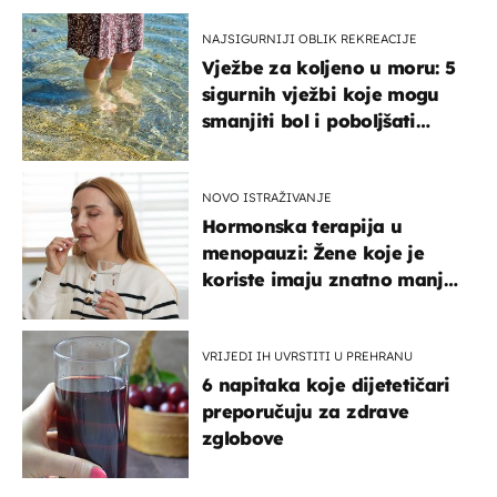
NAJSIGURNIJI OBLIK REKREACIJE
Vježbe za koljeno u moru: 5
sigurnih vježbi koje mogu
smanjiti bol i poboljšati
pokretljivost
NOVO ISTRAŽIVANJE
Hormonska terapija u
menopauzi: Žene koje je
koriste imaju znatno manji
rizik od ovoga
VRIJEDI IH UVRSTITI U PREHRANU
6 napitaka koje dijetetičari
preporučuju za zdrave
zglobove