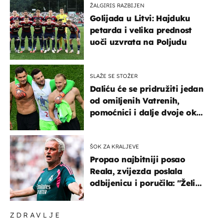
ŽALGIRIS RAZBIJEN
Golijada u Litvi: Hajduku
petarda i velika prednost
uoči uzvrata na Poljudu
SLAŽE SE STOŽER
Daliću će se pridružiti jedan
od omiljenih Vatrenih,
pomoćnici i dalje dvoje oko
ponude
ŠOK ZA KRALJEVE
Propao najbitniji posao
Reala, zvijezda poslala
odbijenicu i poručila: "Želim
u Barcelonu"
ZDRAVLJE