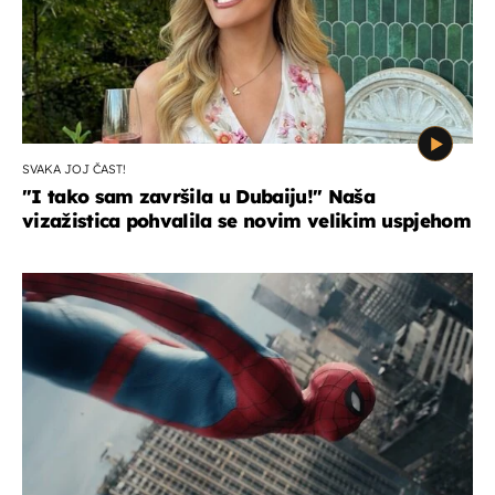
SVAKA JOJ ČAST!
"I tako sam završila u Dubaiju!" Naša
vizažistica pohvalila se novim velikim uspjehom