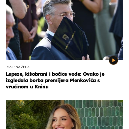
PAKLENA ŽEGA
Lepeze, kišobrani i bočice vode: Ovako je
izgledala borba premijera Plenkovića s
vrućinom u Kninu