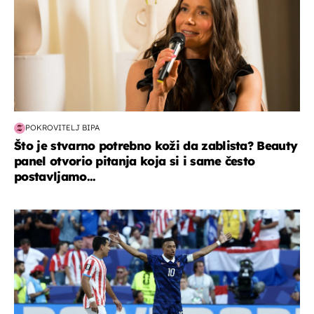
POKROVITELJ BIPA
Što je stvarno potrebno koži da zablista? Beauty
panel otvorio pitanja koja si i same često
postavljamo...
svjetsko prvenstvo 2026