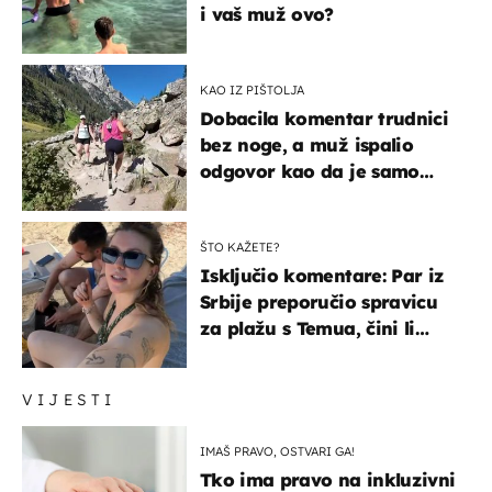
i vaš muž ovo?
KAO IZ PIŠTOLJA
Dobacila komentar trudnici
bez noge, a muž ispalio
odgovor kao da je samo
čekao…
ŠTO KAŽETE?
Isključio komentare: Par iz
Srbije preporučio spravicu
za plažu s Temua, čini li
vam se ovo sigurnim?
VIJESTI
IMAŠ PRAVO, OSTVARI GA!
Tko ima pravo na inkluzivni