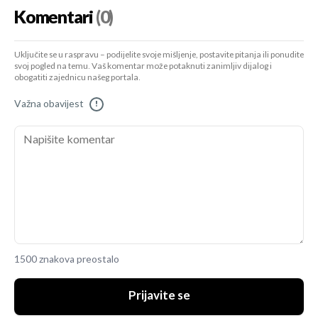
Komentari
(0)
Uključite se u raspravu – podijelite svoje mišljenje, postavite pitanja ili ponudite
svoj pogled na temu. Vaš komentar može potaknuti zanimljiv dijalog i
obogatiti zajednicu našeg portala.
Važna obavijest
!
1500 znakova preostalo
Prijavite se