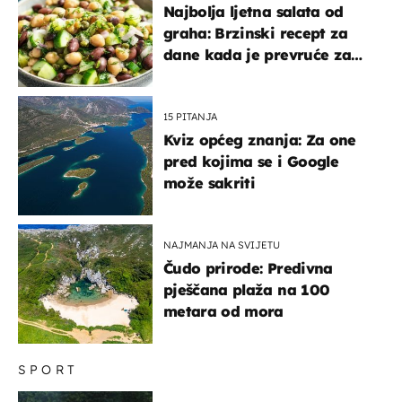
Najbolja ljetna salata od
graha: Brzinski recept za
dane kada je prevruće za
kuhanje
15 PITANJA
Kviz općeg znanja: Za one
pred kojima se i Google
može sakriti
NAJMANJA NA SVIJETU
Čudo prirode: Predivna
pješčana plaža na 100
metara od mora
SPORT