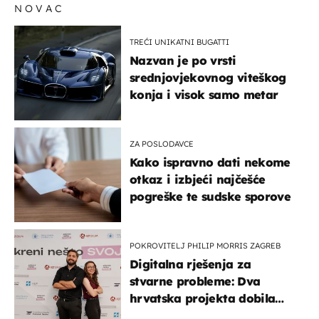
NOVAC
TREĆI UNIKATNI BUGATTI
Nazvan je po vrsti
srednjovjekovnog viteškog
konja i visok samo metar
ZA POSLODAVCE
Kako ispravno dati nekome
otkaz i izbjeći najčešće
pogreške te sudske sporove
POKROVITELJ PHILIP MORRIS ZAGREB
Digitalna rješenja za
stvarne probleme: Dva
hrvatska projekta dobila
potporu za razvoj