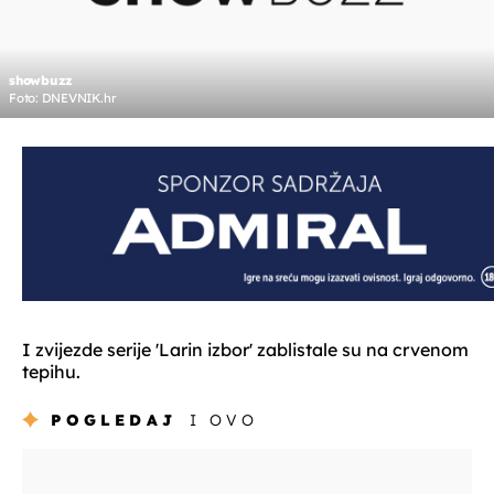
showbuzz
Foto: DNEVNIK.hr
I zvijezde serije 'Larin izbor' zablistale su na crvenom
tepihu.
POGLEDAJ
I OVO