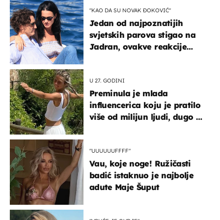
"KAO DA SU NOVAK ĐOKOVIĆ"
Jedan od najpoznatijih
svjetskih parova stigao na
Jadran, ovakve reakcije
vjerojatno nisu očekivali
U 27. GODINI
Preminula je mlada
influencerica koju je pratilo
više od milijun ljudi, dugo se
borila s opakom bolešću
"UUUUUUFFFF"
Vau, koje noge! Ružičasti
badić istaknuo je najbolje
adute Maje Šuput