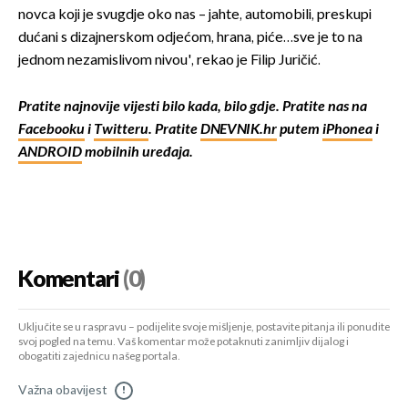
novca koji je svugdje oko nas – jahte, automobili, preskupi
dućani s dizajnerskom odjećom, hrana, piće…sve je to na
jednom nezamislivom nivou', rekao je Filip Juričić.
Pratite najnovije vijesti bilo kada, bilo gdje. Pratite nas na
Facebooku
i
Twitteru
. Pratite
DNEVNIK.hr
putem
iPhonea
i
ANDROID
mobilnih uređaja.
Komentari
(0)
Uključite se u raspravu – podijelite svoje mišljenje, postavite pitanja ili ponudite
svoj pogled na temu. Vaš komentar može potaknuti zanimljiv dijalog i
obogatiti zajednicu našeg portala.
Važna obavijest
!