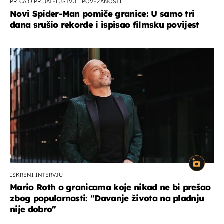
PRIČA O PRIJATELJSTVU I POVEZANOSTI
Novi Spider-Man pomiče granice: U samo tri
dana srušio rekorde i ispisao filmsku povijest
ISKRENI INTERVJU
Mario Roth o granicama koje nikad ne bi prešao
zbog popularnosti: "Davanje života na pladnju
nije dobro"