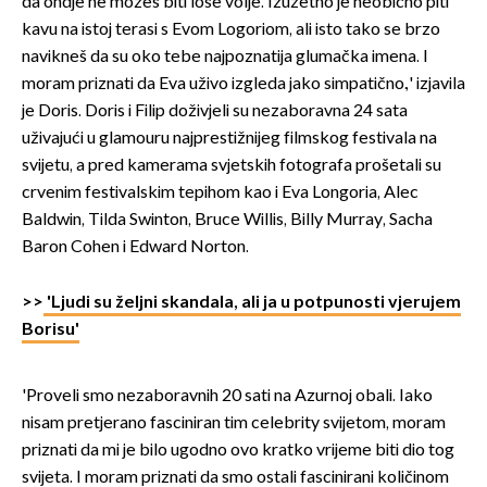
da ondje ne možeš biti loše volje. Izuzetno je neobično piti
kavu na istoj terasi s Evom Logoriom, ali isto tako se brzo
navikneš da su oko tebe najpoznatija glumačka imena. I
moram priznati da Eva uživo izgleda jako simpatično.,' izjavila
je Doris. Doris i Filip doživjeli su nezaboravna 24 sata
uživajući u glamouru najprestižnijeg filmskog festivala na
svijetu, a pred kamerama svjetskih fotografa prošetali su
crvenim festivalskim tepihom kao i Eva Longoria, Alec
Baldwin, Tilda Swinton, Bruce Willis, Billy Murray, Sacha
Baron Cohen i Edward Norton.
>>
'Ljudi su željni skandala, ali ja u potpunosti vjerujem
Borisu'
'Proveli smo nezaboravnih 20 sati na Azurnoj obali. Iako
nisam pretjerano fasciniran tim celebrity svijetom, moram
priznati da mi je bilo ugodno ovo kratko vrijeme biti dio tog
svijeta. I moram priznati da smo ostali fascinirani količinom