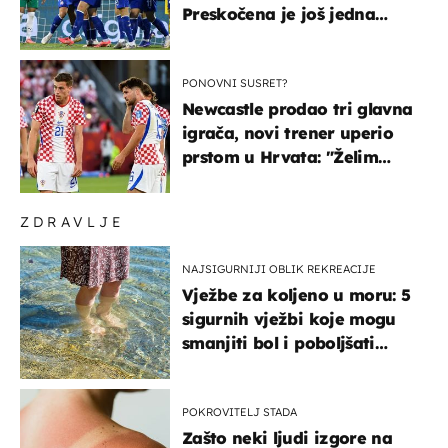
Preskočena je još jedna
država
PONOVNI SUSRET?
Newcastle prodao tri glavna
igrača, novi trener uperio
prstom u Hrvata: "Želim
njega!"
ZDRAVLJE
NAJSIGURNIJI OBLIK REKREACIJE
Vježbe za koljeno u moru: 5
sigurnih vježbi koje mogu
smanjiti bol i poboljšati
pokretljivost
POKROVITELJ STADA
Zašto neki ljudi izgore na