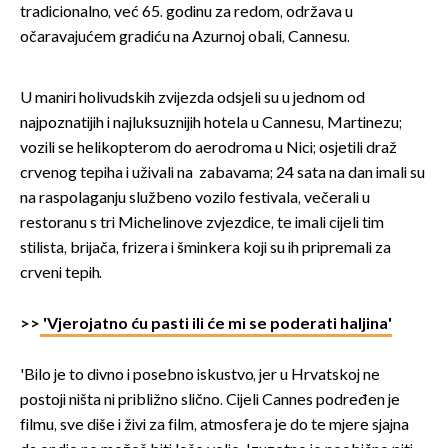
tradicionalno, već 65. godinu za redom, održava u
očaravajućem gradiću na Azurnoj obali, Cannesu.
U maniri holivudskih zvijezda odsjeli su u jednom od
najpoznatijih i najluksuznijih hotela u Cannesu, Martinezu;
vozili se helikopterom do aerodroma u Nici; osjetili draž
crvenog tepiha i uživali na zabavama; 24 sata na dan imali su
na raspolaganju službeno vozilo festivala, večerali u
restoranu s tri Michelinove zvjezdice, te imali cijeli tim
stilista, brijača, frizera i šminkera koji su ih pripremali za
crveni tepih.
>>
'Vjerojatno ću pasti ili će mi se poderati haljina'
'Bilo je to divno i posebno iskustvo, jer u Hrvatskoj ne
postoji ništa ni približno slično. Cijeli Cannes podređen je
filmu, sve diše i živi za film, atmosfera je do te mjere sjajna