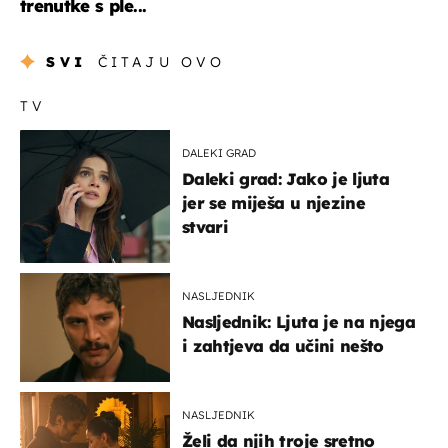
trenutke s ple...
SVI
ČITAJU OVO
TV
DALEKI GRAD
Daleki grad: Jako je ljuta
jer se miješa u njezine
stvari
NASLJEDNIK
Nasljednik: Ljuta je na njega
i zahtjeva da učini nešto
NASLJEDNIK
Želi da njih troje sretno