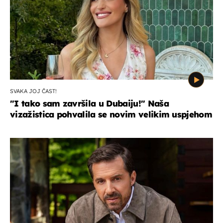
SVAKA JOJ ČAST!
"I tako sam završila u Dubaiju!" Naša
vizažistica pohvalila se novim velikim uspjehom