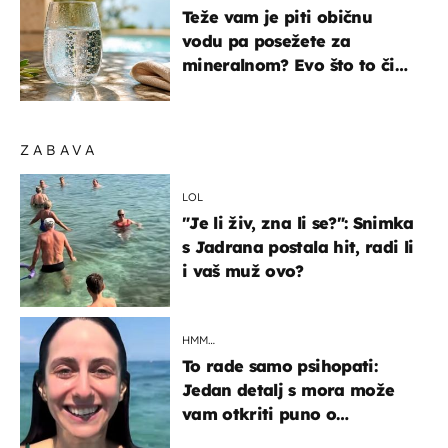
Teže vam je piti običnu
vodu pa posežete za
mineralnom? Evo što to čini
organizmu
ZABAVA
LOL
"Je li živ, zna li se?": Snimka
s Jadrana postala hit, radi li
i vaš muž ovo?
HMM…
To rade samo psihopati:
Jedan detalj s mora može
vam otkriti puno o
prijateljima