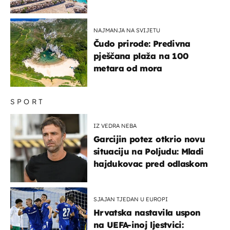
uzbudljivu hranu
NAJMANJA NA SVIJETU
Čudo prirode: Predivna
pješčana plaža na 100
metara od mora
SPORT
IZ VEDRA NEBA
Garcijin potez otkrio novu
situaciju na Poljudu: Mladi
hajdukovac pred odlaskom
SJAJAN TJEDAN U EUROPI
Hrvatska nastavila uspon
na UEFA-inoj ljestvici: