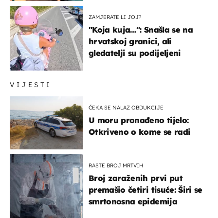
ZAMJERATE LI JOJ?
"Koja kuja…": Snašla se na
hrvatskoj granici, ali
gledatelji su podijeljeni
VIJESTI
ČEKA SE NALAZ OBDUKCIJE
U moru pronađeno tijelo:
Otkriveno o kome se radi
RASTE BROJ MRTVIH
Broj zaraženih prvi put
premašio četiri tisuće: Širi se
smrtonosna epidemija