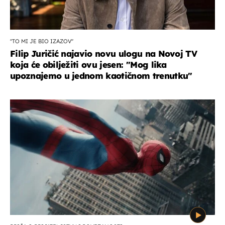
''TO MI JE BIO IZAZOV''
Filip Juričić najavio novu ulogu na Novoj TV
koja će obilježiti ovu jesen: ''Mog lika
upoznajemo u jednom kaotičnom trenutku''