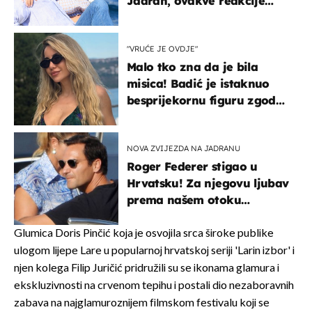
Jadran, ovakve reakcije
vjerojatno nisu očekivali
"VRUĆE JE OVDJE"
Malo tko zna da je bila
misica! Badić je istaknuo
besprijekornu figuru zgodne
voditeljice
NOVA ZVIJEZDA NA JADRANU
Roger Federer stigao u
Hrvatsku! Za njegovu ljubav
prema našem otoku
zaslužan je jedan poznati
Hrvat
Glumica Doris Pinčić koja je osvojila srca široke publike
ulogom lijepe Lare u popularnoj hrvatskoj seriji 'Larin izbor' i
njen kolega Filip Juričić pridružili su se ikonama glamura i
ekskluzivnosti na crvenom tepihu i postali dio nezaboravnih
zabava na najglamuroznijem filmskom festivalu koji se