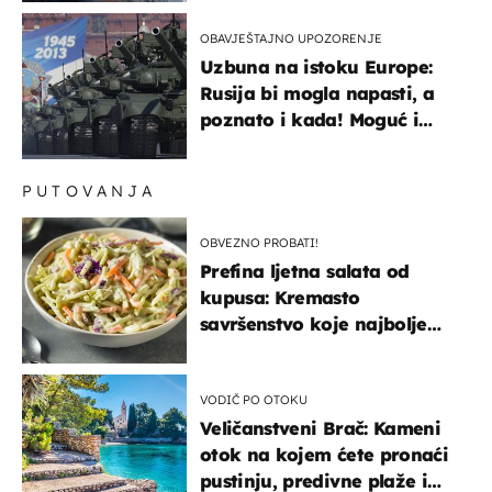
OBAVJEŠTAJNO UPOZORENJE
Uzbuna na istoku Europe:
Rusija bi mogla napasti, a
poznato i kada! Moguć i
kopneni upad u članicu
NATO-a
PUTOVANJA
OBVEZNO PROBATI!
Prefina ljetna salata od
kupusa: Kremasto
savršenstvo koje najbolje
paše uz pečeno meso
VODIČ PO OTOKU
Veličanstveni Brač: Kameni
otok na kojem ćete pronaći
pustinju, predivne plaže i