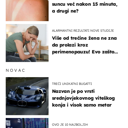
suncu već nakon 15 minuta,
a drugi ne?
ALARMANTNI REZULTATI NOVE STUDIJE
Više od trećine žena ne zna
da prolazi kroz
perimenopauzu! Evo zašto
su simptomi toliko
zbunjujući
NOVAC
TREĆI UNIKATNI BUGATTI
Nazvan je po vrsti
srednjovjekovnog viteškog
konja i visok samo metar
OVO JE 10 NAJBOLJIH