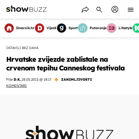
Dnevnik.hr
Vijesti
Sport
Putovanja
Lifestyle
OSTAVILI BEZ DAHA
Hrvatske zvijezde zablistale na
crvenom tepihu Canneskog festivala
Piše
D.K.
,
18.05.2012 @ 18:17
ZANIMLJIVOSTI
KOMENTARI
OMOGUĆI OBAVIJESTI