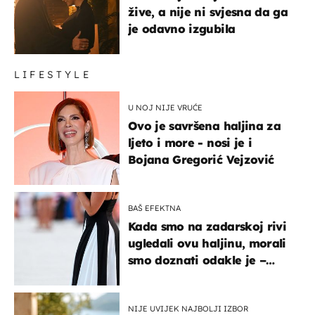
žive, a nije ni svjesna da ga
je odavno izgubila
LIFESTYLE
U NOJ NIJE VRUĆE
Ovo je savršena haljina za
ljeto i more - nosi je i
Bojana Gregorić Vejzović
BAŠ EFEKTNA
Kada smo na zadarskoj rivi
ugledali ovu haljinu, morali
smo doznati odakle je –
košta samo 18 eura
NIJE UVIJEK NAJBOLJI IZBOR