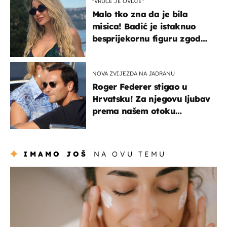
"VRUĆE JE OVDJE"
Malo tko zna da je bila
misica! Badić je istaknuo
besprijekornu figuru zgodne
voditeljice
NOVA ZVIJEZDA NA JADRANU
Roger Federer stigao u
Hrvatsku! Za njegovu ljubav
prema našem otoku
zaslužan je jedan poznati
Hrvat
IMAMO JOŠ
NA OVU TEMU
moda & ljepota