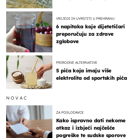
pokretljivost
VRIJEDI IH UVRSTITI U PREHRANU
6 napitaka koje dijetetičari
preporučuju za zdrave
zglobove
PRIRODNE ALTERNATIVE
5 pića koja imaju više
elektrolita od sportskih pića
NOVAC
ZA POSLODAVCE
Kako ispravno dati nekome
otkaz i izbjeći najčešće
pogreške te sudske sporove