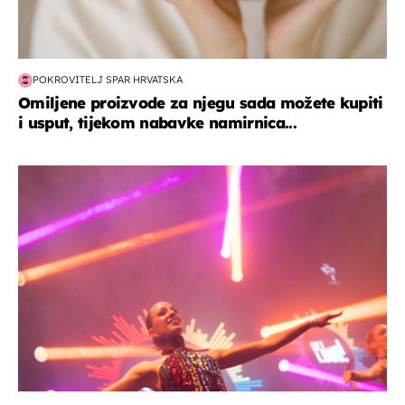
POKROVITELJ SPAR HRVATSKA
Omiljene proizvode za njegu sada možete kupiti
i usput, tijekom nabavke namirnica...
kultura & zabava