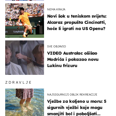
NEMA KRAJA
Novi šok u teniskom svijetu:
Alcaraz propušta Cincinatti,
hoće li igrati na US Openu?
SVE OBJAVIO
VIDEO Australac ošišao
Modrića i pokazao novu
Lukinu frizuru
ZDRAVLJE
NAJSIGURNIJI OBLIK REKREACIJE
Vježbe za koljeno u moru: 5
sigurnih vježbi koje mogu
smanjiti bol i poboljšati