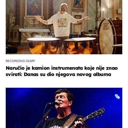
RECORDING DIARY
Naručio je kamion instrumenata koje nije znao
svirati: Danas su dio njegova novog albuma