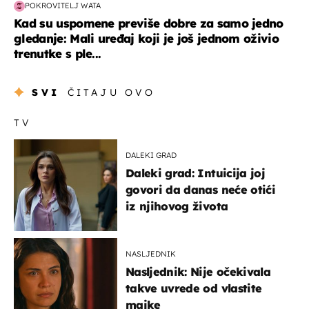
POKROVITELJ WATA
Kad su uspomene previše dobre za samo jedno
gledanje: Mali uređaj koji je još jednom oživio
trenutke s ple...
SVI
ČITAJU OVO
TV
DALEKI GRAD
Daleki grad: Intuicija joj
govori da danas neće otići
iz njihovog života
NASLJEDNIK
Nasljednik: Nije očekivala
takve uvrede od vlastite
majke