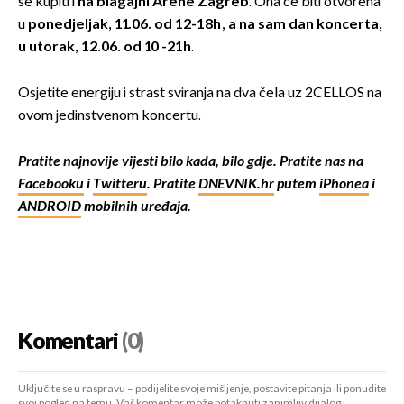
se kupiti i
na blagajni Arene Zagreb
. Ona će biti otvorena
u
ponedjeljak, 11.06. od 12-18h, a na sam dan koncerta,
u utorak, 12.06. od 10 -21h
.
Osjetite energiju i strast sviranja na dva čela uz 2CELLOS na
ovom jedinstvenom koncertu.
Pratite najnovije vijesti bilo kada, bilo gdje. Pratite nas na
Facebooku
i
Twitteru
. Pratite
DNEVNIK.hr
putem
iPhonea
i
ANDROID
mobilnih uređaja.
Komentari
(0)
Uključite se u raspravu – podijelite svoje mišljenje, postavite pitanja ili ponudite
svoj pogled na temu. Vaš komentar može potaknuti zanimljiv dijalog i