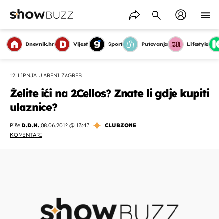
Dnevnik.hr
Vijesti
Sport
Putovanja
Lifestyle
12. LIPNJA U ARENI ZAGREB
Želite ići na 2Cellos? Znate li gdje kupiti
ulaznice?
Piše
D.D.N.
,
08.06.2012 @ 13:47
CLUBZONE
KOMENTARI
OMOGUĆI OBAVIJESTI