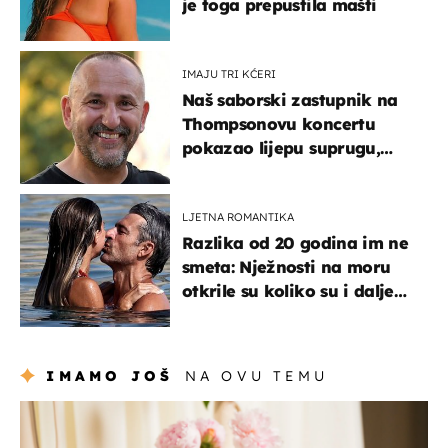
je toga prepustila mašti
IMAJU TRI KĆERI
Naš saborski zastupnik na
Thompsonovu koncertu
pokazao lijepu suprugu,
koja godinama izbjegava
javnost
LJETNA ROMANTIKA
Razlika od 20 godina im ne
smeta: Nježnosti na moru
otkrile su koliko su i dalje
zaljubljeni
IMAMO JOŠ
NA OVU TEMU
moda & ljepota