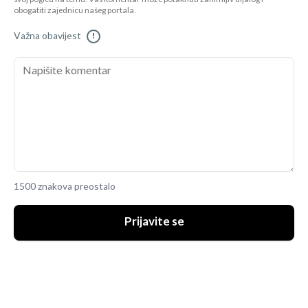
obogatiti zajednicu našeg portala.
Važna obavijest
!
1500 znakova preostalo
Prijavite se