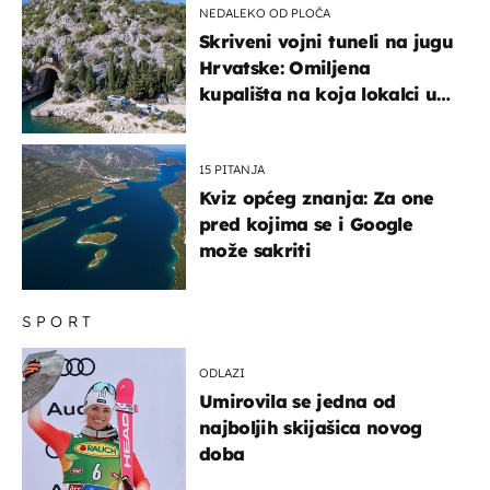
NEDALEKO OD PLOČA
Skriveni vojni tuneli na jugu
Hrvatske: Omiljena
kupališta na koja lokalci u
miru dolaze roniti i skakati
u more
15 PITANJA
Kviz općeg znanja: Za one
pred kojima se i Google
može sakriti
SPORT
ODLAZI
Umirovila se jedna od
najboljih skijašica novog
doba