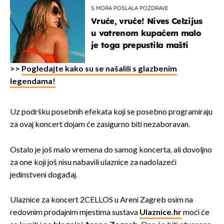
S MORA POSLALA POZDRAVE
Vruće, vruće! Nives Celzijus
u vatrenom kupaćem malo
je toga prepustila mašti
>>
Pogledajte kako su se našalili s glazbenim
legendama!
Uz podršku posebnih efekata koji se posebno programiraju
za ovaj koncert dojam će zasigurno biti nezaboravan.
Ostalo je još malo vremena do samog koncerta, ali dovoljno
za one koji još nisu nabavili ulaznice za nadolazeći
jedinstveni događaj.
Ulaznice za koncert 2CELLOS u Areni Zagreb osim na
redovnim prodajnim mjestima sustava
Ulaznice.hr
moći će