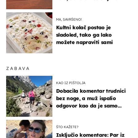
MA, SAVRŠENO!
Kultni kolač postao je
sladoled, tako ga lako
možete napraviti sami
ZABAVA
KAO IZ PIŠTOLJA
Dobacila komentar trudnici
bez noge, a muž ispalio
odgovor kao da je samo
čekao…
ŠTO KAŽETE?
Isključio komentare: Par iz