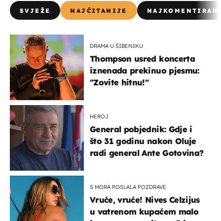
SVJEŽE
NAJČITANIJE
NAJKOMENTIRAN
DRAMA U ŠIBENIKU
Thompson usred koncerta
iznenada prekinuo pjesmu:
"Zovite hitnu!"
HEROJ
General pobjednik: Gdje i
što 31 godinu nakon Oluje
radi general Ante Gotovina?
S MORA POSLALA POZDRAVE
Vruće, vruće! Nives Celzijus
u vatrenom kupaćem malo