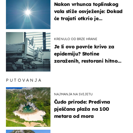
Nakon vrhunca toplinskog
vala stiže osvježenje: Dokad
će trajati otkrio je
meteorolog
KRENULO OD BRZE HRANE
Je li ovo povrće krivo za
epidemiju? Stotine
zaraženih, restorani hitno
povukli proizvod
PUTOVANJA
NAJMANJA NA SVIJETU
Čudo prirode: Predivna
pješčana plaža na 100
metara od mora