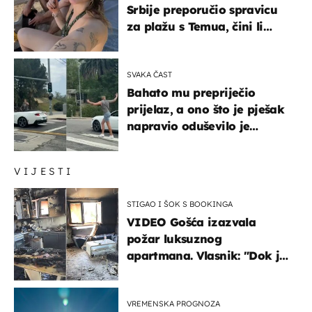
Srbije preporučio spravicu
za plažu s Temua, čini li
vam se ovo sigurnim?
SVAKA ČAST
Bahato mu prepriječio
prijelaz, a ono što je pješak
napravio oduševilo je
društvene mreže
VIJESTI
STIGAO I ŠOK S BOOKINGA
VIDEO Gošća izazvala
požar luksuznog
apartmana. Vlasnik: "Dok je
gorjelo, smijali su se, pili i
pokazivali mi srednji prst"
VREMENSKA PROGNOZA