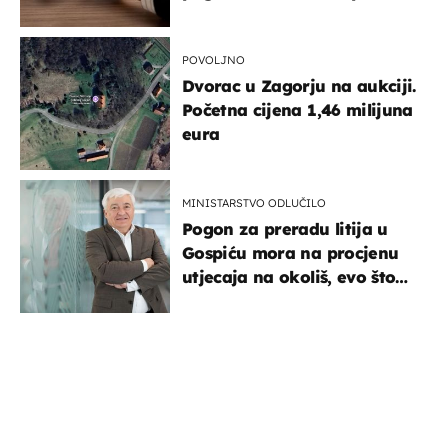
POVOLJNO
Dvorac u Zagorju na aukciji.
Početna cijena 1,46 milijuna
eura
MINISTARSTVO ODLUČILO
Pogon za preradu litija u
Gospiću mora na procjenu
utjecaja na okoliš, evo što
kaže ulagač