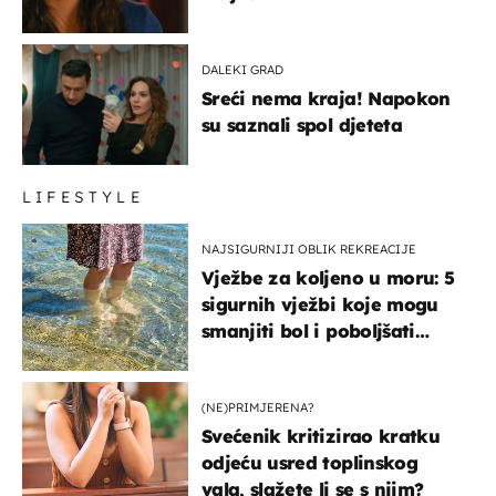
DALEKI GRAD
Sreći nema kraja! Napokon
su saznali spol djeteta
LIFESTYLE
NAJSIGURNIJI OBLIK REKREACIJE
Vježbe za koljeno u moru: 5
sigurnih vježbi koje mogu
smanjiti bol i poboljšati
pokretljivost
(NE)PRIMJERENA?
Svećenik kritizirao kratku
odjeću usred toplinskog
vala, slažete li se s njim?