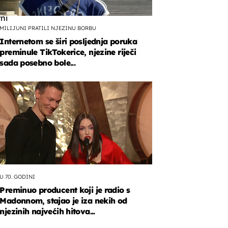
ni
MILIJUNI PRATILI NJEZINU BORBU
Internetom se širi posljednja poruka
preminule TikTokerice, njezine riječi
sada posebno bole...
m.
U 70. GODINI
Preminuo producent koji je radio s
Madonnom, stajao je iza nekih od
njezinih najvećih hitova...