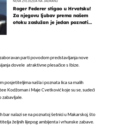
NOVA ZVIJEZDA NA JADRANU
Roger Federer stigao u Hrvatsku!
Za njegovu ljubav prema našem
otoku zaslužan je jedan poznati
Hrvat
ezaboravan parti povodom predstavljanja nove
janja dovele atraktivne plesačice s Ibize.
 posjetiteljima našla i poznata lica sa malih
ee Kodžoman i Maje Cvetković koje su se, sudeći
 zabavljale.
 bar nalazi se na poznatoj šetnici u Makarskoj, što
etitelja željnih lijepog ambijenta i vrhunske zabave.