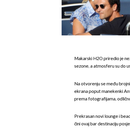
Makarski H2O priredio je n
sezone, a atmosferu su do usi
Na otvorenju se među brojnim
ekrana poput manekenki Ant
prema fotografijama, odlično
Prekrasan novi lounge i beach
čini ovaj bar destinaciju posj