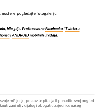
 atmosfere, pogledajte fotogaleriju.
kada, bilo gdje. Pratite nas na
Facebooku
i
Twitteru
.
Phonea
i
ANDROID
mobilnih uređaja.
OMOGUĆI OBAVIJESTI
 svoje mišljenje, postavite pitanja ili ponudite svoj pogled
ti zanimljiv dijalog i obogatiti zajednicu našeg