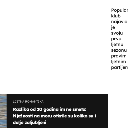
Popular
klub
najavio
je
svoju
prvu
ljetnu
sezonu
pravim
ljetnim
partije
LJETNA ROMANTIKA
Razlika od 20 godina im ne smeta:
Nježnosti na moru otkrile su koliko su i
dalje zaljubljeni