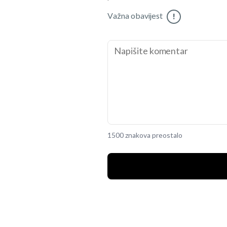
Važna obavijest
!
1500 znakova preostalo