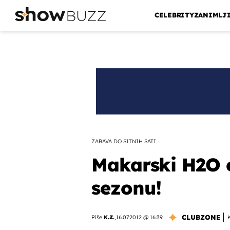
CELEBRITY
ZANIMLJ
ZABAVA DO SITNIH SATI
Makarski H2O o
sezonu!
CLUBZONE
Piše
K.Z.
,
16.07.2012 @ 16:39