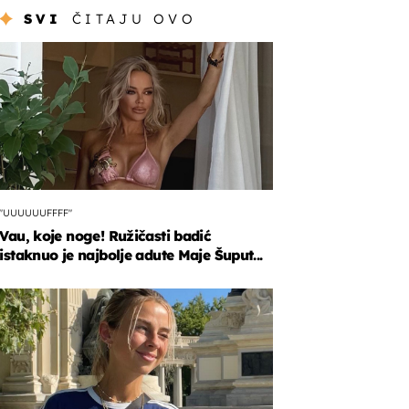
SVI
ČITAJU OVO
"UUUUUUFFFF"
Vau, koje noge! Ružičasti badić
istaknuo je najbolje adute Maje Šuput...