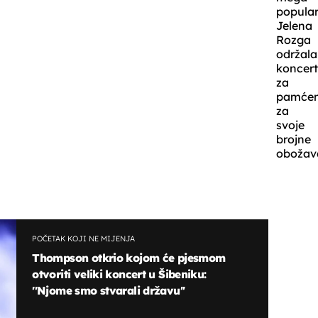
popula
Jelena
Rozga
održala
koncer
za
pamćen
za
svoje
brojne
obožava
POČETAK KOJI NE MIJENJA
Thompson otkrio kojom će pjesmom
otvoriti veliki koncert u Šibeniku:
''Njome smo stvarali državu''