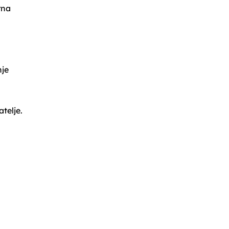
rna
t
je
telje.