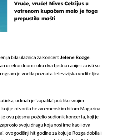
Vruće, vruće! Nives Celzijus u
vatrenom kupaćem malo je toga
prepustila mašti
OMOGUĆI OBAVIJESTI
enija bila ulaznica za koncert
Jelene Rozge
,
n u rekordnom roku dva tjedna ranije i za isti su
Program je vodila poznata televizijska voditeljica
tinka, odmah je 'zapalila' publiku svojim
oji je otvorila bezvremenskim hitom Magazina
 je ovu pjesmu poželio sudionik koncerta, koji je
aprosio svoju dragu koja nosi ime kao i ova
ja', ovogodišnji hit godine za koju je Rozga dobila i