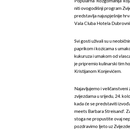
Popularna 'Rozgomanija' koja
niti ovogodišnji program Zv
predstavlja najuspješnije h
Vala Cluba Hotela Dubrovni
Svi gosti uživali su u neobičn
paprikom i kozicama s umako
kukuruza i umakom od vlasca
je pripremio kulinarski tim 
Kristijanom Konjevićem.
Najavljujemo i veličanstven
zvijezdama u srijedu, 24. ko
kada će se predstaviti izvo
meets Barbara Streisand'. Za
stoga ne propustite ovaj nep
pozdravimo ljeto uz Zvijezd