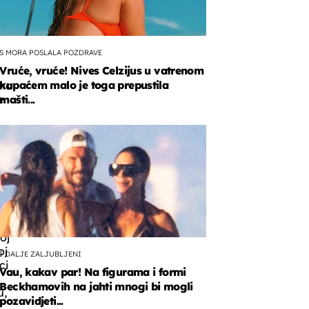
S MORA POSLALA POZDRAVE
Vruće, vruće! Nives Celzijus u vatrenom
kupaćem malo je toga prepustila
ma
e
mašti...
dama
nik
oj
oj
I DALJE ZALJUBLJENI
ci
Vau, kakav par! Na figurama i formi
Beckhamovih na jahti mnogi bi mogli
u,
pozavidjeti...