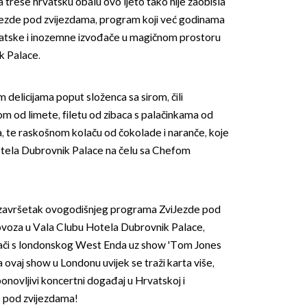
 trese hrvatsku obalu ovo ljeto tako nije zaobišla
ijezde pod zvijezdama, program koji već godinama
rvatske i inozemne izvođače u magičnom prostoru
k Palace.
im delicijama poput složenca sa sirom, čili
m od limete, filetu od zibaca s palačinkama od
, te raskošnom kolaču od čokolade i naranče, koje
hotela Dubrovnik Palace na čelu sa Chefom
i završetak ovogodišnjeg programa ZviJezde pod
lovoza u Vala Clubu Hotela Dubrovnik Palace,
đači s londonskog West Enda uz show 'Tom Jones
 ovaj show u Londonu uvijek se traži karta više,
onovljivi koncertni događaj u Hrvatskoj i
e pod zvijezdama!