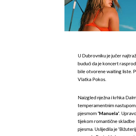
U Dubrovniku je jučer najtraž
budući da je koncert rasproda
bile otvorene waiting liste. 
Vlatka Pokos.
Naizgled nježna i krhka Dalma
temperamentnim nastupom, k
pjesmom
'Manuela'
. Upravo
tijekom romantične skladbe z
pjesma. Uslijedila je 'Bižuteri