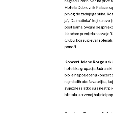
nagradu Porin. Već na prve t
Hotela Dubrovnik Palace zapl
prvog do zadnjega stiha. Rozg
ja', 'Dalmatinka', koji su ovo
postajama. Svojim besprijeko
lakoćom prenijela na svoje 'f
Clubu, koji su pjevali i ples
ponoći.
Koncert Jelene Rozge
u sk
hotelska grupacija Jadranski
bio je najposjećeniji koncert
najmlađih obožavateljica, k
zvijezde i slatko su s nestrpl
blistala u crvenoj haljinici