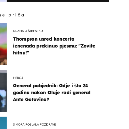
 se priča
DRAMA U ŠIBENIKU
Thompson usred koncerta
iznenada prekinuo pjesmu: "Zovite
hitnu!"
HEROJ
General pobjednik: Gdje i što 31
godinu nakon Oluje radi general
Ante Gotovina?
S MORA POSLALA POZDRAVE