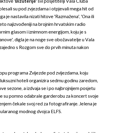
aktove '
Bižuterije
' svi posjetitelji Vala Cluba
esali su pod zvjezdama i otpjevali mega hit od
a je nastavila nizati hitove 'Razmažena', 'Ona ili
 ljeto najizvođeniji na brojnim hrvatskim radio
rnim glasom i iznimnom energijom, koju je s
anove', digla je na noge sve obožavatelje u Vala
ali zajedno s Rozgom sve do prvih minuta nakon
lopu programa Zvijezde pod zvijezdama, koju
 luksuzni hoteli organizira sedmu godinu zaredom,
 ove sezone, a izdvaja se i po najbrojnijem posjetu
oje su pomno odabrale garderobu za koncert svoje
jenjem čekale svoj red za fotografiranje. Jelena je
 popularanog modnog dvojca ELFS.