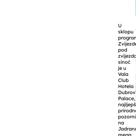
U
sklopu
progra
Zvijezd
pod
zvijez
sinoć
je u
Vala
Club
Hotela
Dubrov
Palace,
najljepš
prirodn
pozorni
na
Jadran
mega