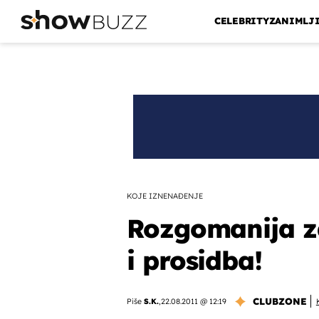
CELEBRITY
ZANIMLJ
KOJE IZNENAĐENJE
Rozgomanija za
i prosidba!
CLUBZONE
Piše
S.K.
,
22.08.2011 @ 12:19