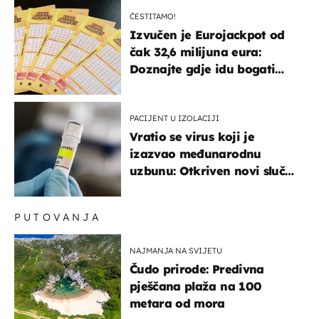
ČESTITAMO!
Izvučen je Eurojackpot od
čak 32,6 milijuna eura:
Doznajte gdje idu bogati
dobitci u Hrvatskoj
PACIJENT U IZOLACIJI
Vratio se virus koji je
izazvao međunarodnu
uzbunu: Otkriven novi slučaj
u Europi
PUTOVANJA
NAJMANJA NA SVIJETU
Čudo prirode: Predivna
pješčana plaža na 100
metara od mora