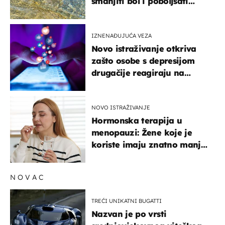
smanjiti bol i poboljšati
pokretljivost
IZNENAĐUJUĆA VEZA
Novo istraživanje otkriva
zašto osobe s depresijom
drugačije reagiraju na
lajkove
NOVO ISTRAŽIVANJE
Hormonska terapija u
menopauzi: Žene koje je
koriste imaju znatno manji
rizik od ovoga
NOVAC
TREĆI UNIKATNI BUGATTI
Nazvan je po vrsti