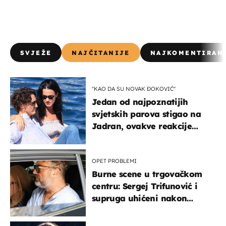
SVJEŽE
NAJČITANIJE
NAJKOMENTIRAN
"KAO DA SU NOVAK ĐOKOVIĆ"
Jedan od najpoznatijih
svjetskih parova stigao na
Jadran, ovakve reakcije
vjerojatno nisu očekivali
OPET PROBLEMI
Burne scene u trgovačkom
centru: Sergej Trifunović i
supruga uhićeni nakon
svađe!