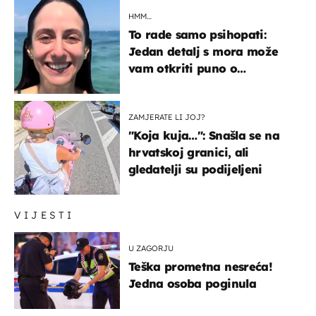
HMM…
To rade samo psihopati:
Jedan detalj s mora može
vam otkriti puno o
prijateljima
ZAMJERATE LI JOJ?
"Koja kuja…": Snašla se na
hrvatskoj granici, ali
gledatelji su podijeljeni
VIJESTI
U ZAGORJU
Teška prometna nesreća!
Jedna osoba poginula