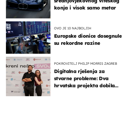
srednjovjekovnog viteškog
konja i visok samo metar
OVO JE 10 NAJBOLJIH
Europske dionice dosegnule
su rekordne razine
POKROVITELJ PHILIP MORRIS ZAGREB
Digitalna rješenja za
stvarne probleme: Dva
hrvatska projekta dobila
potporu za razvoj