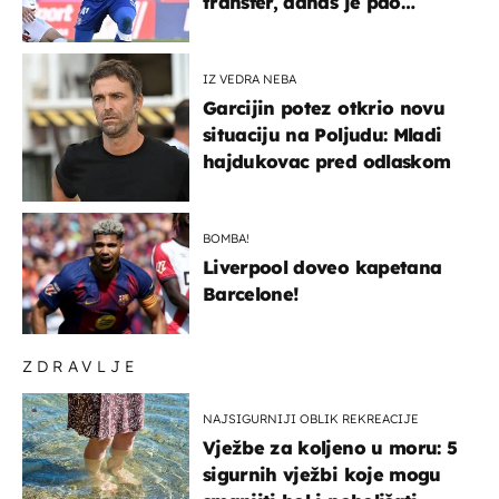
transfer, danas je pao
najniže u karijeri
IZ VEDRA NEBA
Garcijin potez otkrio novu
situaciju na Poljudu: Mladi
hajdukovac pred odlaskom
BOMBA!
Liverpool doveo kapetana
Barcelone!
ZDRAVLJE
NAJSIGURNIJI OBLIK REKREACIJE
Vježbe za koljeno u moru: 5
sigurnih vježbi koje mogu