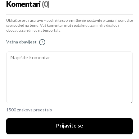
Komentari
(0)
Uključite se u raspravu – podijelite svoje mišljenje, postavite pitanja ili ponudite
svoj pogled na temu. Vaš komentar može potaknuti zanimljiv dijalog i
obogatiti zajednicu našeg portala.
Važna obavijest
!
1500 znakova preostalo
Prijavite se