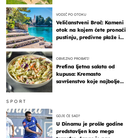
VODIČ PO OTOKU
Veličanstveni Brač: Kameni
otok na kojem ćete pronaći
pustinju, predivne plaže i
uzbudljivu hranu
OBVEZNO PROBATI!
Prefina ljetna salata od
kupusa: Kremasto
savršenstvo koje najbolje
paše uz pečeno meso
SPORT
GDJE ĆE SAD?
U Dinamu je prošle godine
predstavljen kao mega