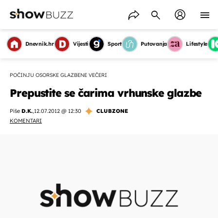
Dnevnik.hr
Vijesti
Sport
Putovanja
Lifestyle
POČINJU OSORSKE GLAZBENE VEČERI
Prepustite se čarima vrhunske glazbe
Piše
D.K.
,
12.07.2012 @ 12:30
CLUBZONE
KOMENTARI
OMOGUĆI OBAVIJESTI