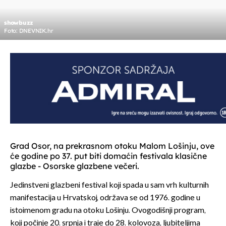
showbuzz
Foto: DNEVNIK.hr
Grad Osor, na prekrasnom otoku Malom Lošinju, ove
će godine po 37. put biti domaćin festivala klasične
glazbe - Osorske glazbene večeri.
Jedinstveni glazbeni festival koji spada u sam vrh kulturnih
manifestacija u Hrvatskoj, održava se od 1976. godine u
istoimenom gradu na otoku Lošinju. Ovogodišnji program,
koji počinje 20. srpnja i traje do 28. kolovoza, ljubiteljima