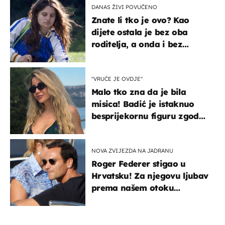
DANAS ŽIVI POVUČENO
Znate li tko je ovo? Kao
dijete ostala je bez oba
roditelja, a onda i bez
milijuna koje je trebala
naslijediti
"VRUĆE JE OVDJE"
Malo tko zna da je bila
misica! Badić je istaknuo
besprijekornu figuru zgodne
voditeljice
NOVA ZVIJEZDA NA JADRANU
Roger Federer stigao u
Hrvatsku! Za njegovu ljubav
prema našem otoku
zaslužan je jedan poznati
Hrvat