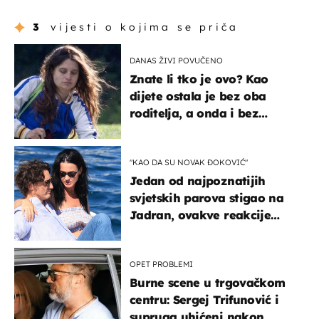
3
vijesti o kojima se priča
DANAS ŽIVI POVUČENO
Znate li tko je ovo? Kao
dijete ostala je bez oba
roditelja, a onda i bez
milijuna koje je trebala
naslijediti
"KAO DA SU NOVAK ĐOKOVIĆ"
Jedan od najpoznatijih
svjetskih parova stigao na
Jadran, ovakve reakcije
vjerojatno nisu očekivali
OPET PROBLEMI
Burne scene u trgovačkom
centru: Sergej Trifunović i
supruga uhićeni nakon