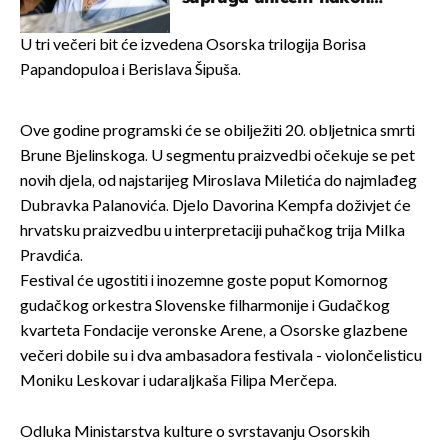
svađe!
U tri večeri bit će izvedena Osorska trilogija Borisa
Papandopuloa i Berislava Šipuša.
Ove godine programski će se obilježiti 20. obljetnica smrti
Brune Bjelinskoga. U segmentu praizvedbi očekuje se pet
novih djela, od najstarijeg Miroslava Miletića do najmlađeg
Dubravka Palanovića. Djelo Davorina Kempfa doživjet će
hrvatsku praizvedbu u interpretaciji puhačkog trija Milka
Pravdića.
Festival će ugostiti i inozemne goste poput Komornog
gudačkog orkestra Slovenske filharmonije i Gudačkog
kvarteta Fondacije veronske Arene, a Osorske glazbene
večeri dobile su i dva ambasadora festivala - violončelisticu
Moniku Leskovar i udaraljkaša Filipa Merčepa.
Odluka Ministarstva kulture o svrstavanju Osorskih