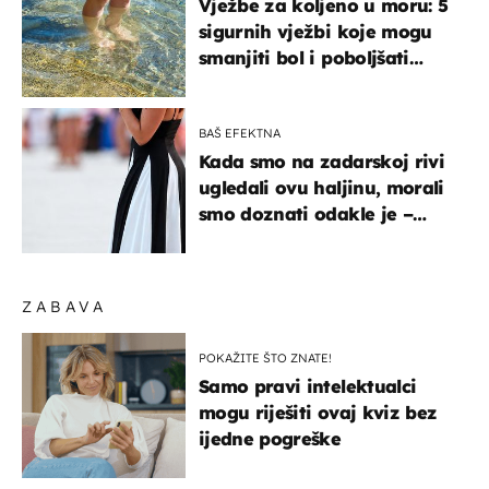
Vježbe za koljeno u moru: 5
sigurnih vježbi koje mogu
smanjiti bol i poboljšati
pokretljivost
BAŠ EFEKTNA
Kada smo na zadarskoj rivi
ugledali ovu haljinu, morali
smo doznati odakle je –
košta samo 18 eura
ZABAVA
POKAŽITE ŠTO ZNATE!
Samo pravi intelektualci
mogu riješiti ovaj kviz bez
ijedne pogreške