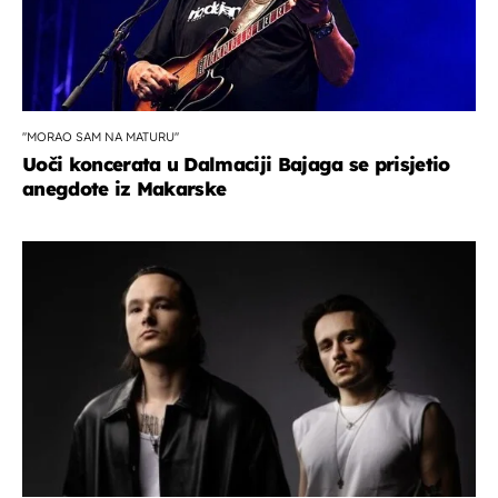
''MORAO SAM NA MATURU''
Uoči koncerata u Dalmaciji Bajaga se prisjetio
anegdote iz Makarske