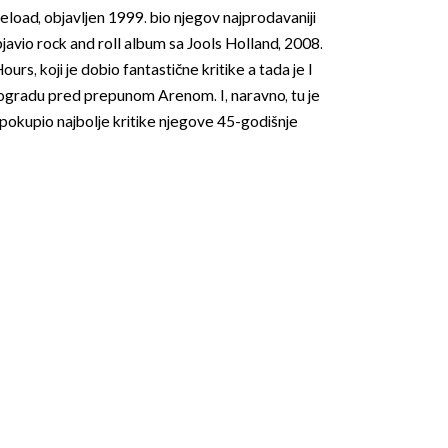
Reload, objavljen 1999. bio njegov najprodavaniji
bjavio rock and roll album sa Jools Holland, 2008.
ours, koji je dobio fantastične kritike a tada je I
Beogradu pred prepunom Arenom. I, naravno, tu je
 pokupio najbolje kritike njegove 45-godišnje