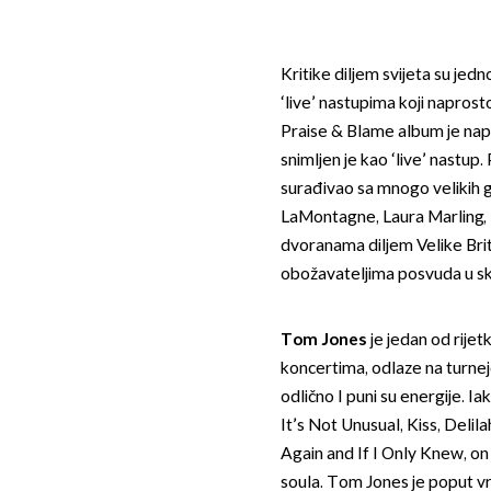
Kritike diljem svijeta su je
‘live’ nastupima koji naprost
Praise & Blame album je napr
snimljen je kao ‘live’ nastup.
surađivao sa mnogo velikih 
LaMontagne, Laura Marling, P
dvoranama diljem Velike Bri
obožavateljima posvuda u sk
Tom Jones
je jedan od rijet
koncertima, odlaze na turneje
odlično I puni su energije. 
It’s Not Unusual, Kiss, Delil
Again and If I Only Knew, on
soula. Tom Jones je poput vrhu