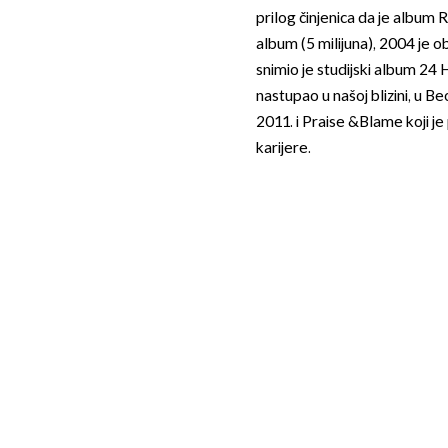
prilog činjenica da je album 
album (5 milijuna), 2004 je o
snimio je studijski album 24 H
nastupao u našoj blizini, u 
2011. i Praise &Blame koji je
karijere.