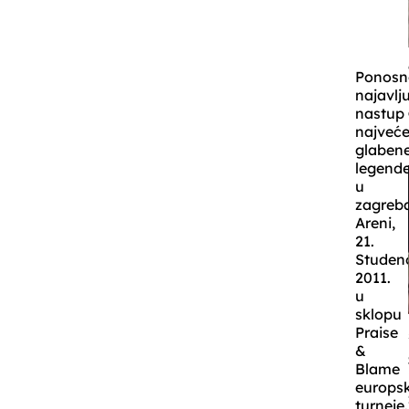
Ponosn
najavlj
nastup
najveć
glaben
legend
u
zagreb
Areni,
21.
Studen
2011.
u
sklopu
Praise
&
Blame
europs
turneje.