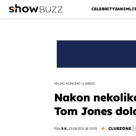
CELEBRITY
ZANIMLJ
VELIKI KONCERT U ARENI
Nakon nekoliko
Tom Jones dola
CLUBZONE
Piše
S.K.
,
22.08.2011 @ 13:05