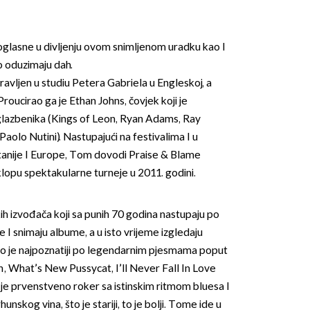
dnoglasne u divljenju ovom snimljenom uradku kao I
o oduzimaju dah.
avljen u studiu Petera Gabriela u Engleskoj, a
 Proucirao ga je Ethan Johns, čovjek koji je
glazbenika (Kings of Leon, Ryan Adams, Ray
OMOGUĆI OBAVIJESTI
aolo Nutini). Nastupajući na festivalima I u
tanije I Europe, Tom dovodi Praise & Blame
lopu spektakularne turneje u 2011. godini.
kih izvođača koji sa punih 70 godina nastupaju po
 I snimaju albume, a u isto vrijeme izgledaju
Iako je najpoznatiji po legendarnim pjesmama poput
ah, What’s New Pussycat, I’ll Never Fall In Love
 je prvenstveno roker sa istinskim ritmom bluesa I
nskog vina, što je stariji, to je bolji. Tome ide u