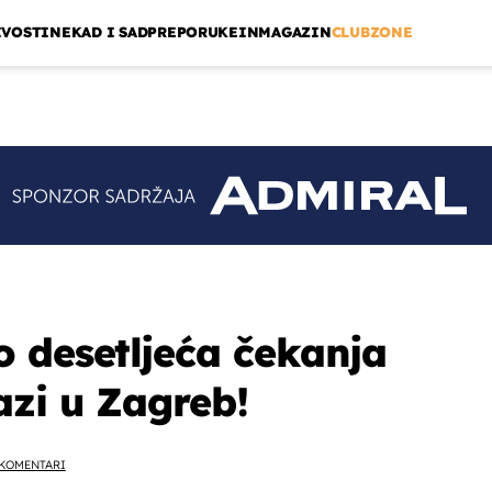
IVOSTI
NEKAD I SAD
PREPORUKE
INMAGAZIN
CLUBZONE
 desetljeća čekanja
zi u Zagreb!
KOMENTARI