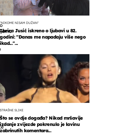
"NIKOME NISAM DUŽAN"
o
Ibrica Jusić iskreno o ljubavi u 82.
ujemo
godini: "Danas me napadaju više nego
e
ikad..."...
e
e
ačkoj
og
STRAŠNE SLIKE
Što se ovdje događa? Nikad mršavije
izdanje zvijezde pokrenulo je lavinu
ke
zabrinutih komentara...