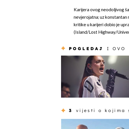
Karijera ovog neodoljivog šar
nevjerojatna; uz konstantan 
kritike u karijeri dobio je up
(Island/Lost Highway/Univers
POGLEDAJ
I OVO
3
vijesti o kojima