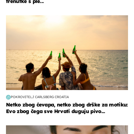
trenutke s ple...
zanimljivosti
POKROVITELJ CARLSBERG CROATIA
Netko zbog ćevapa, netko zbog drške za motiku:
Evo zbog čega sve Hrvati duguju pivo...
moda & ljepota