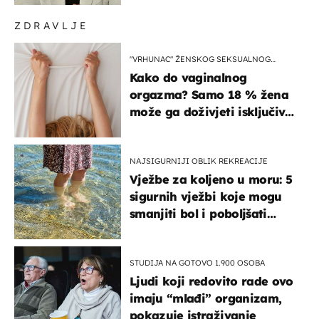
ZDRAVLJE
"VRHUNAC" ŽENSKOG SEKSUALNOG
ISKUSTVA
Kako do vaginalnog
orgazma? Samo 18 % žena
može ga doživjeti isključivo
na ovaj način
NAJSIGURNIJI OBLIK REKREACIJE
Vježbe za koljeno u moru: 5
sigurnih vježbi koje mogu
smanjiti bol i poboljšati
pokretljivost
STUDIJA NA GOTOVO 1.900 OSOBA
Ljudi koji redovito rade ovo
imaju “mlađi” organizam,
pokazuje istraživanje