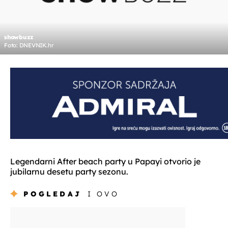
showbuzz
Foto: DNEVNIK.hr
Legendarni After beach party u Papayi otvorio je
jubilarnu desetu party sezonu.
POGLEDAJ
I OVO