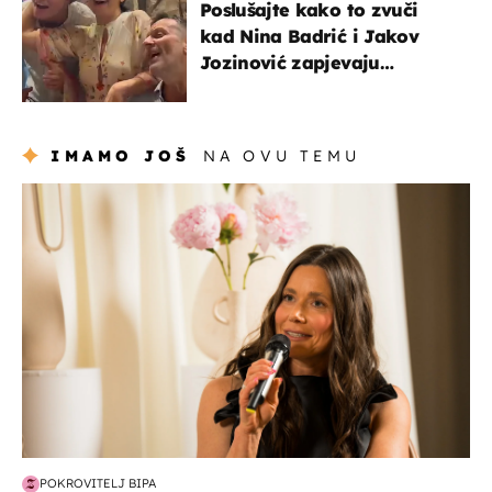
Poslušajte kako to zvuči
kad Nina Badrić i Jakov
Jozinović zapjevaju
Oliverov hit!
IMAMO JOŠ
NA OVU TEMU
moda & ljepota
POKROVITELJ BIPA