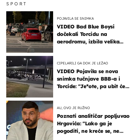
SPORT
POJAVILA SE SNIMKA
VIDEO Bad Blue Boysi
dočekali Torcidu na
aerodromu, izbila velika
masovna tučnjava
CIPELARILI GA DOK JE LEŽAO
VIDEO Pojavila se nova
snimka tučnjave BBB-a i
Torcide: "Je*ote, pa ubit će
ga!"
AU, OVO JE RUŽNO
Poznati analitičar popljuvao
Hrgovića: "Lako ga je
pogoditi, ne kreće se, ne
koristi noge..."