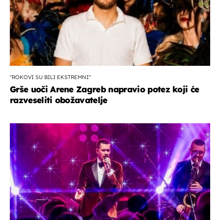
"ROKOVI SU BILI EKSTREMNI"
Grše uoči Arene Zagreb napravio potez koji će
razveseliti obožavatelje