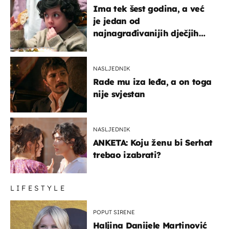
Ima tek šest godina, a već
je jedan od
najnagrađivanijih dječjih
glumaca
NASLJEDNIK
Rade mu iza leđa, a on toga
nije svjestan
NASLJEDNIK
ANKETA: Koju ženu bi Serhat
trebao izabrati?
LIFESTYLE
POPUT SIRENE
Haljina Danijele Martinović