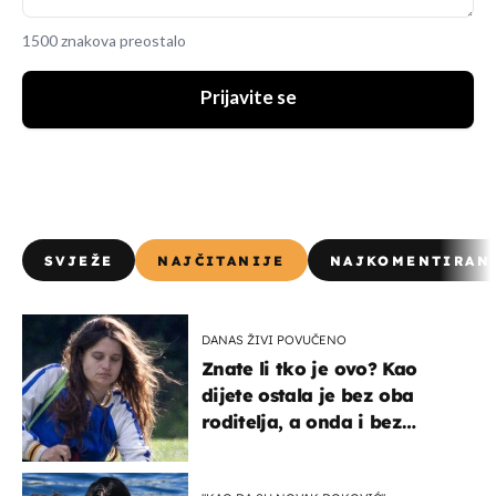
1500 znakova preostalo
Prijavite se
SVJEŽE
NAJČITANIJE
NAJKOMENTIRAN
DANAS ŽIVI POVUČENO
Znate li tko je ovo? Kao
dijete ostala je bez oba
roditelja, a onda i bez
milijuna koje je trebala
naslijediti