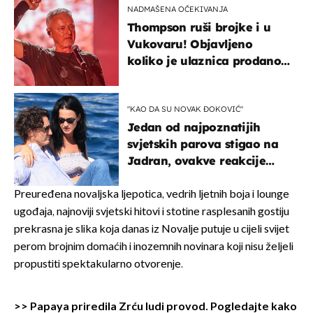
NADMAŠENA OČEKIVANJA
Thompson ruši brojke i u
Vukovaru! Objavljeno
koliko je ulaznica prodano
u kratkom vremenu
"KAO DA SU NOVAK ĐOKOVIĆ"
Jedan od najpoznatijih
svjetskih parova stigao na
Jadran, ovakve reakcije
vjerojatno nisu očekivali
Preuređena novaljska ljepotica, vedrih ljetnih boja i lounge
ugođaja, najnoviji svjetski hitovi i stotine rasplesanih gostiju
prekrasna je slika koja danas iz Novalje putuje u cijeli svijet
perom brojnim domaćih i inozemnih novinara koji nisu željeli
propustiti spektakularno otvorenje.
>>
Papaya priredila Zrću ludi provod. Pogledajte kako