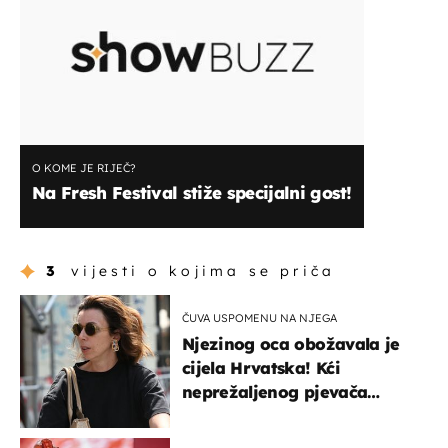
O KOME JE RIJEČ?
Na Fresh Festival stiže specijalni gost!
3
vijesti o kojima se priča
ČUVA USPOMENU NA NJEGA
Njezinog oca obožavala je
cijela Hrvatska! Kći
neprežaljenog pjevača
projurila špicom na dva
kotača