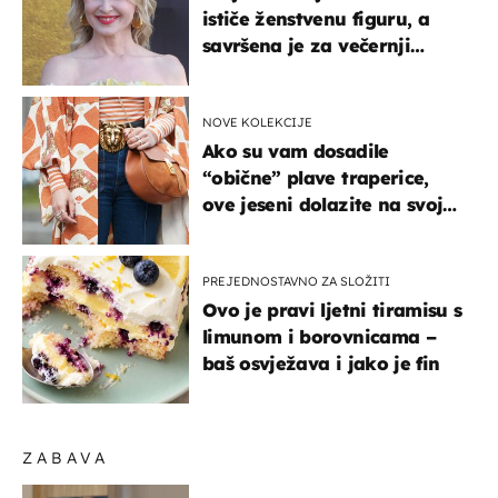
ističe ženstvenu figuru, a
savršena je za večernji
izlazak na moru
NOVE KOLEKCIJE
Ako su vam dosadile
“obične” plave traperice,
ove jeseni dolazite na svoje
- izdvajamo 15 hit modela
PREJEDNOSTAVNO ZA SLOŽITI
Ovo je pravi ljetni tiramisu s
limunom i borovnicama –
baš osvježava i jako je fin
ZABAVA