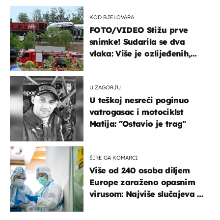
KOD BJELOVARA
FOTO/VIDEO Stižu prve
snimke! Sudarila se dva
vlaka: Više je ozlijeđenih,
hitne službe na terenu
U ZAGORJU
U teškoj nesreći poginuo
vatrogasac i motociklst
Matija: "Ostavio je trag"
ŠIRE GA KOMARCI
Više od 240 osoba diljem
Europe zaraženo opasnim
virusom: Najviše slučajeva u
našem susjedstvu