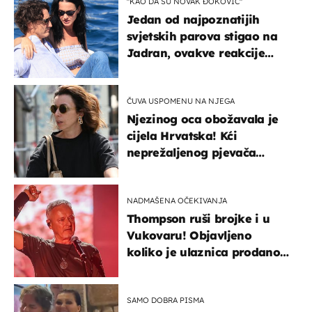
"KAO DA SU NOVAK ĐOKOVIĆ"
Jedan od najpoznatijih
svjetskih parova stigao na
Jadran, ovakve reakcije
vjerojatno nisu očekivali
ČUVA USPOMENU NA NJEGA
Njezinog oca obožavala je
cijela Hrvatska! Kći
neprežaljenog pjevača
projurila špicom na dva
kotača
NADMAŠENA OČEKIVANJA
Thompson ruši brojke i u
Vukovaru! Objavljeno
koliko je ulaznica prodano
u kratkom vremenu
SAMO DOBRA PISMA