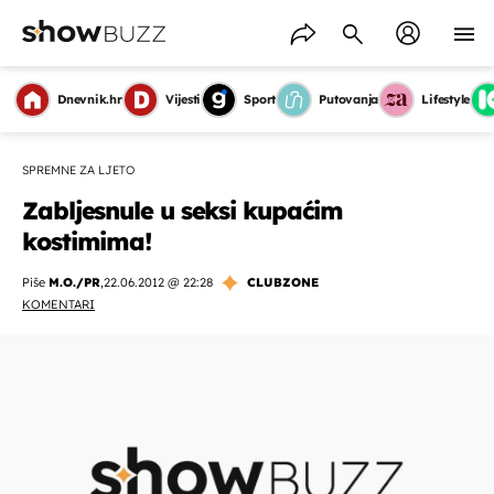
Dnevnik.hr
Vijesti
Sport
Putovanja
Lifestyle
SPREMNE ZA LJETO
Zabljesnule u seksi kupaćim
kostimima!
Piše
M.O./PR
,
22.06.2012 @ 22:28
CLUBZONE
KOMENTARI
OMOGUĆI OBAVIJESTI