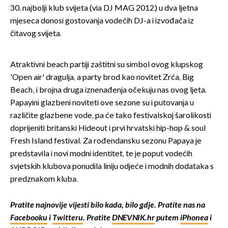
30. najbolji klub svijeta (via DJ MAG 2012.) u dva ljetna
mjeseca donosi gostovanja vodećih DJ-a i izvođača iz
čitavog svijeta.
Atraktivni beach partiji zaštitni su simbol ovog klupskog
'Open air' dragulja, a party brod kao novitet Zrća, Big
Beach, i brojna druga iznenađenja očekuju nas ovog ljeta.
Papayini glazbeni noviteti ove sezone su i putovanja u
različite glazbene vode, pa će tako festivalskoj šarolikosti
doprijeniti britanski Hideout i prvi hrvatski hip-hop & soul
Fresh Island festival. Za rođendansku sezonu Papaya je
predstavila i novi modni identitet, te je poput vodećih
svjetskih klubova ponudila liniju odjeće i modnih dodataka s
predznakom kluba.
Pratite najnovije vijesti bilo kada, bilo gdje. Pratite nas na
Facebooku
i
Twitteru
. Pratite
DNEVNIK.hr
putem
iPhonea
i