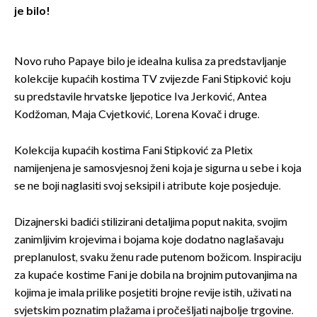
je bilo!
Novo ruho Papaye bilo je idealna kulisa za predstavljanje
kolekcije kupaćih kostima TV zvijezde Fani Stipković koju
su predstavile hrvatske ljepotice Iva Jerković, Antea
Kodžoman, Maja Cvjetković, Lorena Kovač i druge.
Kolekcija kupaćih kostima Fani Stipković za Pletix
namijenjena je samosvjesnoj ženi koja je sigurna u sebe i koja
se ne boji naglasiti svoj seksipil i atribute koje posjeduje.
Dizajnerski badići stilizirani detaljima poput nakita, svojim
zanimljivim krojevima i bojama koje dodatno naglašavaju
preplanulost, svaku ženu rade putenom božicom. Inspiraciju
za kupaće kostime Fani je dobila na brojnim putovanjima na
kojima je imala prilike posjetiti brojne revije istih, uživati na
svjetskim poznatim plažama i pročešljati najbolje trgovine.