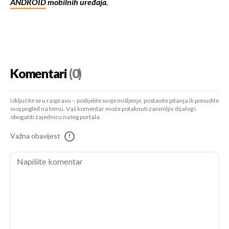
ANDROID
mobilnih uređaja.
Komentari
(0)
Uključite se u raspravu – podijelite svoje mišljenje, postavite pitanja ili ponudite
svoj pogled na temu. Vaš komentar može potaknuti zanimljiv dijalog i
obogatiti zajednicu našeg portala.
Važna obavijest
!