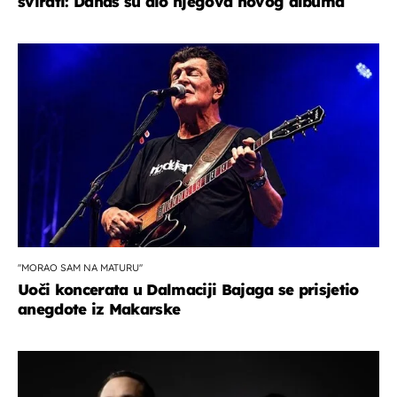
svirati: Danas su dio njegova novog albuma
''MORAO SAM NA MATURU''
Uoči koncerata u Dalmaciji Bajaga se prisjetio
anegdote iz Makarske