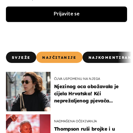
Prijavite se
SVJEŽE
NAJČITANIJE
NAJKOMENTIRAN
ČUVA USPOMENU NA NJEGA
Njezinog oca obožavala je
cijela Hrvatska! Kći
neprežaljenog pjevača
projurila špicom na dva
kotača
NADMAŠENA OČEKIVANJA
Thompson ruši brojke i u