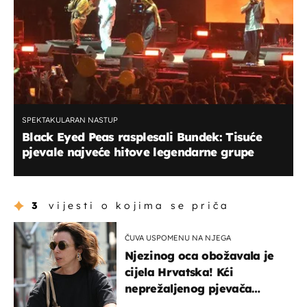
SPEKTAKULARAN NASTUP
Black Eyed Peas rasplesali Bundek: Tisuće
pjevale najveće hitove legendarne grupe
3
vijesti o kojima se priča
ČUVA USPOMENU NA NJEGA
Njezinog oca obožavala je
cijela Hrvatska! Kći
neprežaljenog pjevača
projurila špicom na dva