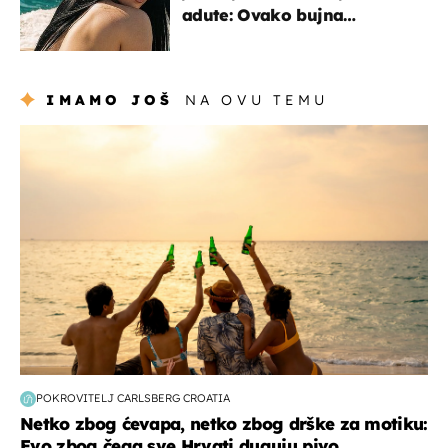
adute: Ovako bujna
Slavonka uživa na Jadranu
IMAMO JOŠ
NA OVU TEMU
zanimljivosti
POKROVITELJ CARLSBERG CROATIA
Netko zbog ćevapa, netko zbog drške za motiku:
Evo zbog čega sve Hrvati duguju pivo...