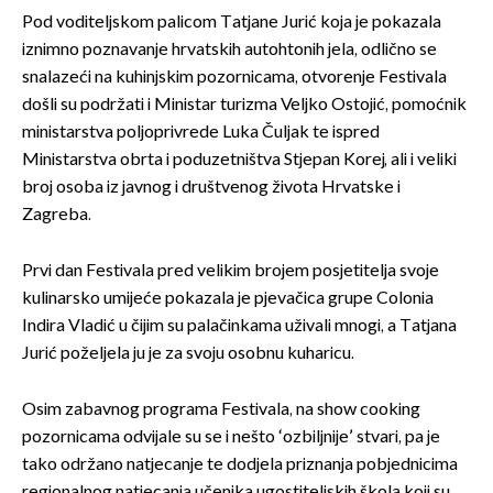
Pod voditeljskom palicom Tatjane Jurić koja je pokazala
iznimno poznavanje hrvatskih autohtonih jela, odlično se
snalazeći na kuhinjskim pozornicama, otvorenje Festivala
došli su podržati i Ministar turizma Veljko Ostojić, pomoćnik
ministarstva poljoprivrede Luka Čuljak te ispred
Ministarstva obrta i poduzetništva Stjepan Korej, ali i veliki
broj osoba iz javnog i društvenog života Hrvatske i
Zagreba.
Prvi dan Festivala pred velikim brojem posjetitelja svoje
kulinarsko umijeće pokazala je pjevačica grupe Colonia
Indira Vladić u čijim su palačinkama uživali mnogi, a Tatjana
Jurić poželjela ju je za svoju osobnu kuharicu.
Osim zabavnog programa Festivala, na show cooking
pozornicama odvijale su se i nešto ‘ozbiljnije’ stvari, pa je
tako održano natjecanje te dodjela priznanja pobjednicima
regionalnog natjecanja učenika ugostiteljskih škola koji su