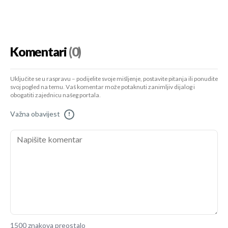
Komentari
(0)
Uključite se u raspravu – podijelite svoje mišljenje, postavite pitanja ili ponudite
svoj pogled na temu. Vaš komentar može potaknuti zanimljiv dijalog i
obogatiti zajednicu našeg portala.
Važna obavijest
!
1500 znakova preostalo