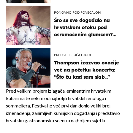
kotača
PONOVNO POD POVEĆALOM
Što se sve događalo na
hrvatskom otoku pod
osramoćenim glumcem?
Bizarni prizori i danas
izazivaju nevjericu
PRED 20 TISUĆA LJUDI
Thompson izazvao ovacije
već na početku koncerta:
"Što ću kad sam slab..."
Pred velikim brojem izlagača, eminentnim hrvatskim
kuharima te nekim od najboljih hrvatskih enologa i
sommeliera, Festival je već prvi dan donio veliki broj
iznenađenja, zanimljivih kuhinjskih događanja i predstavio
hrvatsku gastronomsku scenu u najboljem svjetlu.