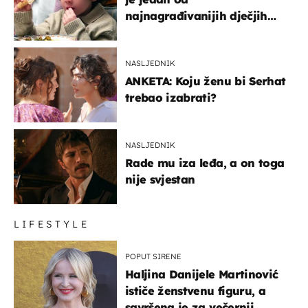
najnagrađivanijih dječjih
glumaca
NASLJEDNIK
ANKETA: Koju ženu bi Serhat
trebao izabrati?
NASLJEDNIK
Rade mu iza leđa, a on toga
nije svjestan
LIFESTYLE
POPUT SIRENE
Haljina Danijele Martinović
ističe ženstvenu figuru, a
savršena je za večernji