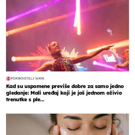
POKROVITELJ WATA
Kad su uspomene previše dobre za samo jedno
gledanje: Mali uređaj koji je još jednom oživio
trenutke s ple...
moda & ljepota