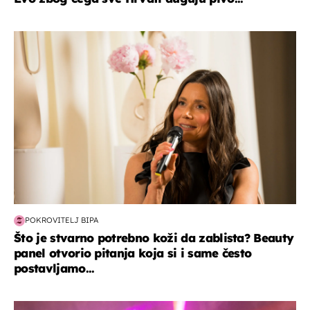
moda & ljepota
POKROVITELJ BIPA
Što je stvarno potrebno koži da zablista? Beauty
panel otvorio pitanja koja si i same često
postavljamo...
kultura & zabava