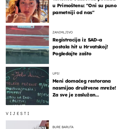
u Primoštenu: "Oni su puno
pametniji od nas"
ZANIMLJIVO
Registracija iz SAD-a
postala hit u Hrvatskoj!
Pogledajte zašto
UPS!
Meni domaćeg restorana
nasmijao društvene mreže!
Za sve je zaslužan
urnebesan naziv jela
VIJESTI
BURE BARUTA