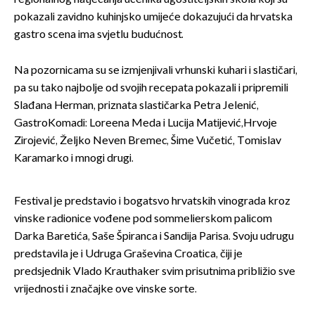
pokazali zavidno kuhinjsko umijeće dokazujući da hrvatska
gastro scena ima svjetlu budućnost.
Na pozornicama su se izmjenjivali vrhunski kuhari i slastičari,
pa su tako najbolje od svojih recepata pokazali i pripremili
Slađana Herman, priznata slastičarka Petra Jelenić,
GastroKomadi: Loreena Meda i Lucija Matijević,Hrvoje
Zirojević, Željko Neven Bremec, Šime Vučetić, Tomislav
Karamarko i mnogi drugi.
Festival je predstavio i bogatsvo hrvatskih vinograda kroz
vinske radionice vođene pod sommelierskom palicom
Darka Baretića, Saše Špiranca i Sandija Parisa. Svoju udrugu
predstavila je i Udruga Graševina Croatica, čiji je
predsjednik Vlado Krauthaker svim prisutnima približio sve
vrijednosti i značajke ove vinske sorte.