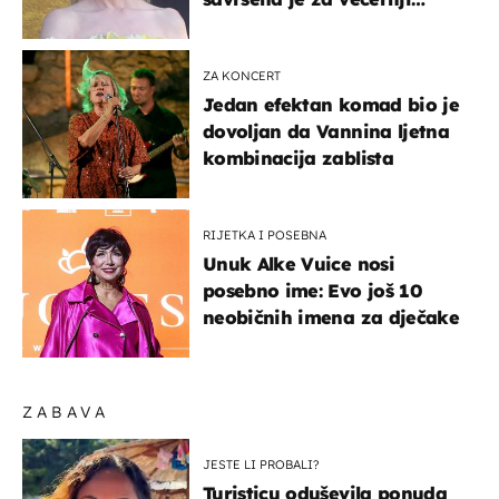
izlazak na moru
ZA KONCERT
Jedan efektan komad bio je
dovoljan da Vannina ljetna
kombinacija zablista
RIJETKA I POSEBNA
Unuk Alke Vuice nosi
posebno ime: Evo još 10
neobičnih imena za dječake
ZABAVA
JESTE LI PROBALI?
Turisticu oduševila ponuda