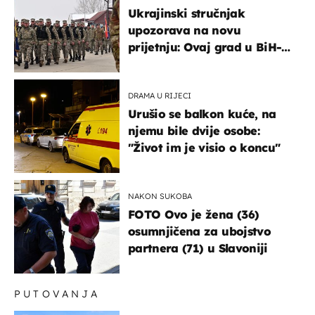
Ukrajinski stručnjak
upozorava na novu
prijetnju: Ovaj grad u BiH-u
bi mogao biti žarište
DRAMA U RIJECI
Urušio se balkon kuće, na
njemu bile dvije osobe:
"Život im je visio o koncu"
NAKON SUKOBA
FOTO Ovo je žena (36)
osumnjičena za ubojstvo
partnera (71) u Slavoniji
PUTOVANJA