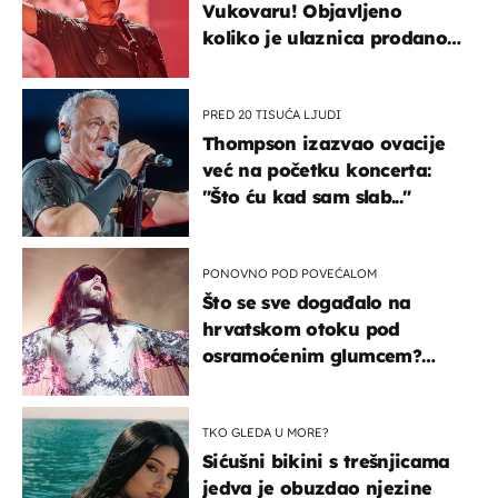
Vukovaru! Objavljeno
koliko je ulaznica prodano
u kratkom vremenu
PRED 20 TISUĆA LJUDI
Thompson izazvao ovacije
već na početku koncerta:
"Što ću kad sam slab..."
PONOVNO POD POVEĆALOM
Što se sve događalo na
hrvatskom otoku pod
osramoćenim glumcem?
Bizarni prizori i danas
izazivaju nevjericu
TKO GLEDA U MORE?
Sićušni bikini s trešnjicama
jedva je obuzdao njezine