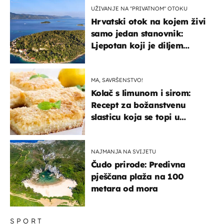
UŽIVANJE NA "PRIVATNOM" OTOKU
Hrvatski otok na kojem živi
samo jedan stanovnik:
Ljepotan koji je diljem
svijeta poznat po svojem
"bijelom zlatu"
MA, SAVRŠENSTVO!
Kolač s limunom i sirom:
Recept za božanstvenu
slasticu koja se topi u
ustima
NAJMANJA NA SVIJETU
Čudo prirode: Predivna
pješčana plaža na 100
metara od mora
SPORT