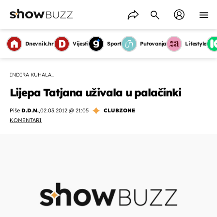
Dnevnik.hr
Vijesti
Sport
Putovanja
Lifestyle
INDIRA KUHALA...
Lijepa Tatjana uživala u palačinki
Piše
D.D.N.
,
02.03.2012 @ 21:05
CLUBZONE
KOMENTARI
OMOGUĆI OBAVIJESTI