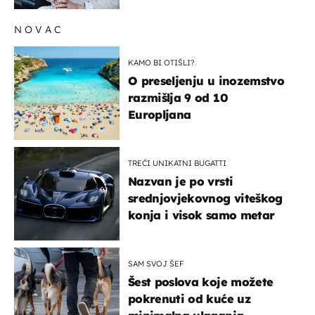
NOVAC
KAMO BI OTIŠLI?
O preseljenju u inozemstvo
razmišlja 9 od 10
Europljana
TREĆI UNIKATNI BUGATTI
Nazvan je po vrsti
srednjovjekovnog viteškog
konja i visok samo metar
SAM SVOJ ŠEF
Šest poslova koje možete
pokrenuti od kuće uz