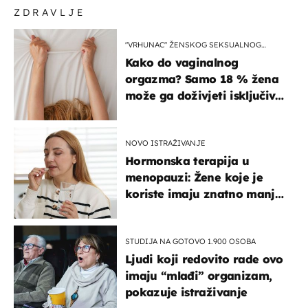
ZDRAVLJE
"VRHUNAC" ŽENSKOG SEKSUALNOG
ISKUSTVA
Kako do vaginalnog
orgazma? Samo 18 % žena
može ga doživjeti isključivo
na ovaj način
NOVO ISTRAŽIVANJE
Hormonska terapija u
menopauzi: Žene koje je
koriste imaju znatno manji
rizik od ovoga
STUDIJA NA GOTOVO 1.900 OSOBA
Ljudi koji redovito rade ovo
imaju “mlađi” organizam,
pokazuje istraživanje