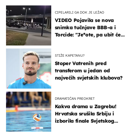
CIPELARILI GA DOK JE LEŽAO
VIDEO Pojavila se nova
snimka tučnjave BBB-a i
Torcide: "Je*ote, pa ubit će
ga!"
STIŽE KAPETANU?
Stoper Vatrenih pred
transferom u jedan od
najvećih svjetskih klubova?
DRAMATIČAN PREOKRET
Kakva drama u Zagrebu!
Hrvatska srušila Srbiju i
izborila finale Svjetskog
prvenstva