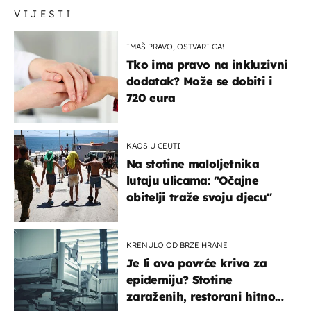
VIJESTI
IMAŠ PRAVO, OSTVARI GA!
Tko ima pravo na inkluzivni
dodatak? Može se dobiti i
720 eura
KAOS U CEUTI
Na stotine maloljetnika
lutaju ulicama: "Očajne
obitelji traže svoju djecu"
KRENULO OD BRZE HRANE
Je li ovo povrće krivo za
epidemiju? Stotine
zaraženih, restorani hitno