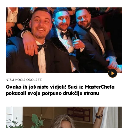
NISU MOGLI ODOLJETI
Ovako ih još niste vidjeli! Suci iz MasterChefa
pokazali svoju potpuno drukčiju stranu