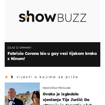
IZLAZ IZ ORMARA?
Fabrizio Corona bio u gay vezi tijekom braka
s Ninom!
3
vijesti o kojima se priča
RASKOŠNA PROSLAVA
Ovako je izgledalo
vjenčanje Tije Jurčić: Do