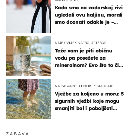
Kada smo na zadarskoj rivi
ugledali ovu haljinu, morali
smo doznati odakle je –
košta samo 18 eura
NIJE UVIJEK NAJBOLJI IZBOR
Teže vam je piti običnu
vodu pa posežete za
mineralnom? Evo što to čini
organizmu
NAJSIGURNIJI OBLIK REKREACIJE
Vježbe za koljeno u moru: 5
sigurnih vježbi koje mogu
smanjiti bol i poboljšati
pokretljivost
ZABAVA