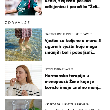
Reala, zvijezda poslala
odbijenicu i poručila: "Želim
u Barcelonu"
ZDRAVLJE
NAJSIGURNIJI OBLIK REKREACIJE
Vježbe za koljeno u moru: 5
sigurnih vježbi koje mogu
smanjiti bol i poboljšati
pokretljivost
NOVO ISTRAŽIVANJE
Hormonska terapija u
menopauzi: Žene koje je
koriste imaju znatno manji
rizik od ovoga
VRIJEDI IH UVRSTITI U PREHRANU