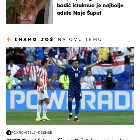
badić istaknuo je najbolje
adute Maje Šuput
IMAMO JOŠ
NA OVU TEMU
svjetsko prvenstvo 2026
POKROVITELJ HISENSE