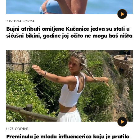
ZAVIDNA FORMA
Bujni atributi omiljene Kućanice jedva su stali u
sićušni bikini, godine joj očito ne mogu baš ništa
U 27. GODINI
Preminula je mlada influencerica koju je pratilo