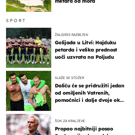
metara od mora
SPORT
ŽALGIRIS RAZBIJEN
Golijada u Litvi: Hajduku
petarda i velika prednost
uoči uzvrata na Poljudu
SLAŽE SE STOŽER
Daliću će se pridružiti jedan
od omiljenih Vatrenih,
pomoćnici i dalje dvoje oko
ponude
ŠOK ZA KRALJEVE
Propao najbitniji posao