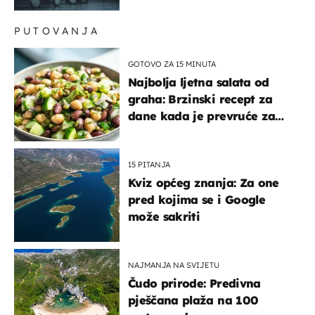
povukli proizvod
PUTOVANJA
GOTOVO ZA 15 MINUTA
Najbolja ljetna salata od
graha: Brzinski recept za
dane kada je prevruće za
kuhanje
15 PITANJA
Kviz općeg znanja: Za one
pred kojima se i Google
može sakriti
NAJMANJA NA SVIJETU
Čudo prirode: Predivna
pješčana plaža na 100