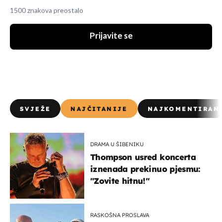
1500 znakova preostalo
Prijavite se
SVJEŽE
NAJČITANIJE
NAJKOMENTIRAN
DRAMA U ŠIBENIKU
Thompson usred koncerta
iznenada prekinuo pjesmu:
"Zovite hitnu!"
RASKOŠNA PROSLAVA