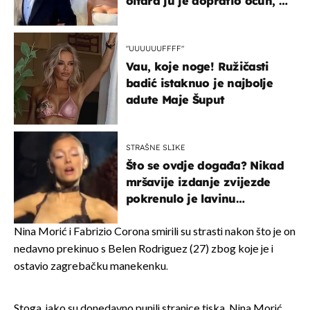
oltara ju je dopratio očuh, a
slavilo se uz Olivera i Rozgu
"UUUUUUFFFF"
Vau, koje noge! Ružičasti
badić istaknuo je najbolje
adute Maje Šuput
STRAŠNE SLIKE
Što se ovdje događa? Nikad
mršavije izdanje zvijezde
pokrenulo je lavinu
zabrinutih komentara
Nina Morić i Fabrizio Corona smirili su strasti nakon što je on
nedavno prekinuo s Belen Rodriguez (27) zbog koje je i
ostavio zagrebačku manekenku.
Stoga, iako su donedavno punili stranice tiska, Nina Morić