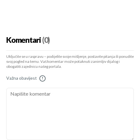
Komentari
(0)
Uključite se u raspravu – podijelite svoje mišljenje, postavite pitanja ili ponudite
svoj pogled na temu. Vaš komentar može potaknuti zanimljiv dijalog i
obogatiti zajednicu našeg portala.
Važna obavijest
!