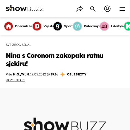
Dnevnik.hr
Vijesti
Sport
Putovanja
Lifestyle
SVE ZBOG SINA...
Nina s Coronom zakopala ratnu
sjekiru!
Piše
M.O./VLM
,
19.05.2012 @ 19:16
CELEBRITY
KOMENTARI
OMOGUĆI OBAVIJESTI