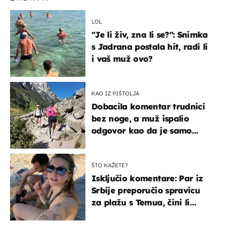
LOL
"Je li živ, zna li se?": Snimka
s Jadrana postala hit, radi li
i vaš muž ovo?
KAO IZ PIŠTOLJA
Dobacila komentar trudnici
bez noge, a muž ispalio
odgovor kao da je samo
čekao…
ŠTO KAŽETE?
Isključio komentare: Par iz
Srbije preporučio spravicu
za plažu s Temua, čini li
vam se ovo sigurnim?