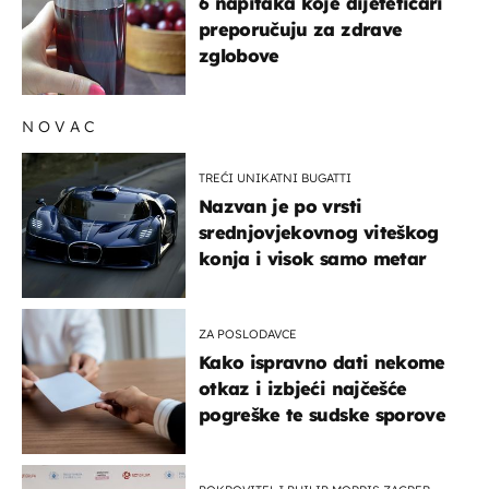
6 napitaka koje dijetetičari
preporučuju za zdrave
zglobove
NOVAC
TREĆI UNIKATNI BUGATTI
Nazvan je po vrsti
srednjovjekovnog viteškog
konja i visok samo metar
ZA POSLODAVCE
Kako ispravno dati nekome
otkaz i izbjeći najčešće
pogreške te sudske sporove