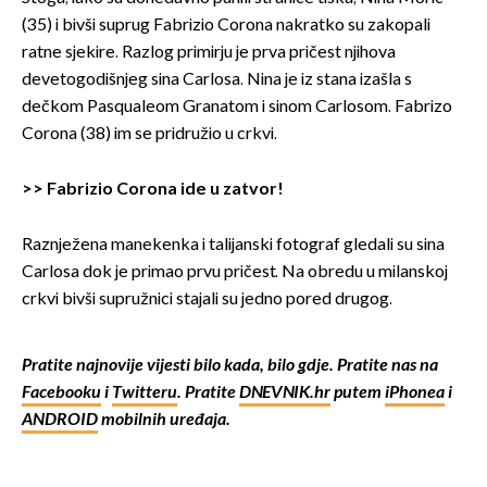
(35) i bivši suprug Fabrizio Corona nakratko su zakopali
ratne sjekire. Razlog primirju je prva pričest njihova
devetogodišnjeg sina Carlosa. Nina je iz stana izašla s
dečkom Pasqualeom Granatom i sinom Carlosom. Fabrizo
Corona (38) im se pridružio u crkvi.
>
> Fabrizio Corona ide u zatvor!
Raznježena manekenka i talijanski fotograf gledali su sina
Carlosa dok je primao prvu pričest. Na obredu u milanskoj
crkvi bivši supružnici stajali su jedno pored drugog.
Pratite najnovije vijesti bilo kada, bilo gdje. Pratite nas na
Facebooku
i
Twitteru
. Pratite
DNEVNIK.hr
putem
iPhonea
i
ANDROID
mobilnih uređaja.