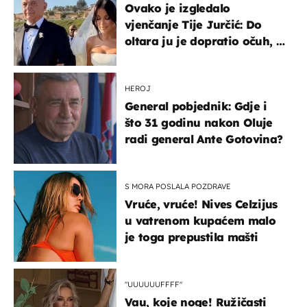
Ovako je izgledalo
vjenčanje Tije Jurčić: Do
oltara ju je dopratio očuh, a
slavilo se uz Olivera i Rozgu
HEROJ
General pobjednik: Gdje i
što 31 godinu nakon Oluje
radi general Ante Gotovina?
S MORA POSLALA POZDRAVE
Vruće, vruće! Nives Celzijus
u vatrenom kupaćem malo
je toga prepustila mašti
"UUUUUUFFFF"
Vau, koje noge! Ružičasti