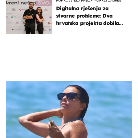
POKROVITELJ PHILIP MORRIS ZAGREB
Digitalna rješenja za
stvarne probleme: Dva
hrvatska projekta dobila
potporu za razvoj