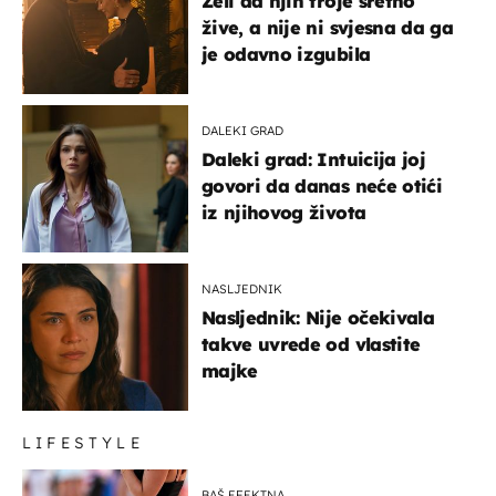
Želi da njih troje sretno
žive, a nije ni svjesna da ga
je odavno izgubila
DALEKI GRAD
Daleki grad: Intuicija joj
govori da danas neće otići
iz njihovog života
NASLJEDNIK
Nasljednik: Nije očekivala
takve uvrede od vlastite
majke
LIFESTYLE
BAŠ EFEKTNA