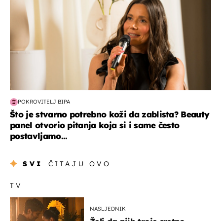
POKROVITELJ BIPA
Što je stvarno potrebno koži da zablista? Beauty
panel otvorio pitanja koja si i same često
postavljamo...
SVI
ČITAJU OVO
TV
NASLJEDNIK