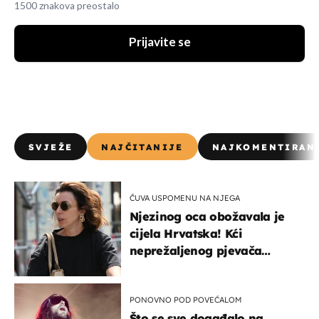
1500 znakova preostalo
Prijavite se
SVJEŽE
NAJČITANIJE
NAJKOMENTIRAN
ČUVA USPOMENU NA NJEGA
Njezinog oca obožavala je
cijela Hrvatska! Kći
neprežaljenog pjevača
projurila špicom na dva
kotača
PONOVNO POD POVEĆALOM
Što se sve događalo na