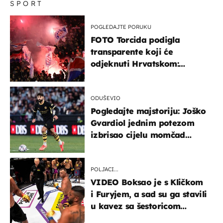
SPORT
POGLEDAJTE PORUKU
FOTO Torcida podigla
transparente koji će
odjeknuti Hrvatskom:
Prozvali "moralne vertikale"
ODUŠEVIO
Pogledajte majstoriju: Joško
Gvardiol jednim potezom
izbrisao cijelu momčad
Atletica
POLJACI...
VIDEO Boksao je s Kličkom
i Furyjem, a sad su ga stavili
u kavez sa šestoricom
Roma! Pogledajte kako je