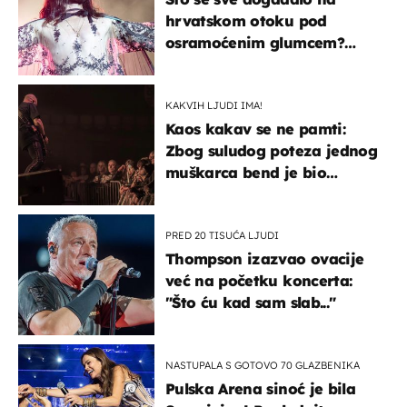
hrvatskom otoku pod
osramoćenim glumcem?
Bizarni prizori i danas
izazivaju nevjericu
KAKVIH LJUDI IMA!
Kaos kakav se ne pamti:
Zbog suludog poteza jednog
muškarca bend je bio
prisiljen prekinuti nastup
PRED 20 TISUĆA LJUDI
Thompson izazvao ovacije
već na početku koncerta:
"Što ću kad sam slab..."
NASTUPALA S GOTOVO 70 GLAZBENIKA
Pulska Arena sinoć je bila