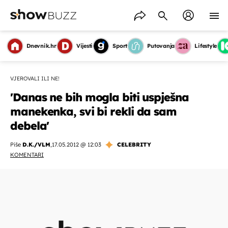
Dnevnik.hr
Vijesti
Sport
Putovanja
Lifestyle
VJEROVALI ILI NE!
'Danas ne bih mogla biti uspješna
manekenka, svi bi rekli da sam
debela'
Piše
D.K./VLM
,
17.05.2012 @ 12:03
CELEBRITY
KOMENTARI
OMOGUĆI OBAVIJESTI