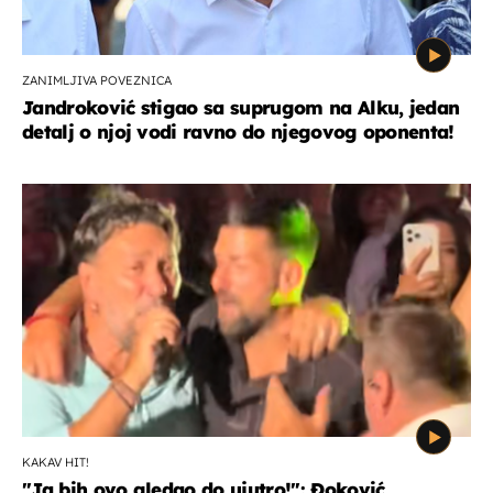
ZANIMLJIVA POVEZNICA
Jandroković stigao sa suprugom na Alku, jedan
detalj o njoj vodi ravno do njegovog oponenta!
KAKAV HIT!
"Ja bih ovo gledao do ujutro!": Đoković