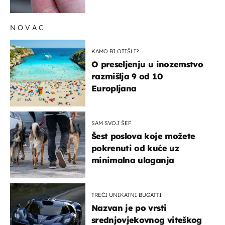
ga zaustaviti?
NOVAC
KAMO BI OTIŠLI?
O preseljenju u inozemstvo
razmišlja 9 od 10
Europljana
SAM SVOJ ŠEF
Šest poslova koje možete
pokrenuti od kuće uz
minimalna ulaganja
TREĆI UNIKATNI BUGATTI
Nazvan je po vrsti
srednjovjekovnog viteškog