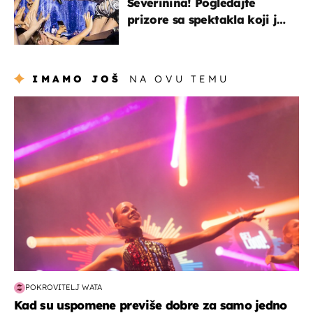
Severinina! Pogledajte
prizore sa spektakla koji je
rasprodan mjesec dana
ranije
IMAMO JOŠ
NA OVU TEMU
kultura & zabava
POKROVITELJ WATA
Kad su uspomene previše dobre za samo jedno