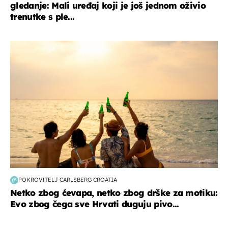
gledanje: Mali uređaj koji je još jednom oživio
trenutke s ple...
zanimljivosti
POKROVITELJ CARLSBERG CROATIA
Netko zbog ćevapa, netko zbog drške za motiku:
Evo zbog čega sve Hrvati duguju pivo...