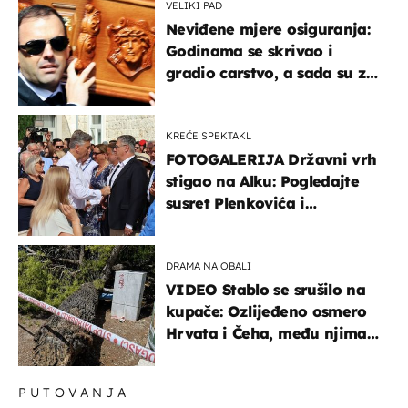
VELIKI PAD
Neviđene mjere osiguranja:
Godinama se skrivao i
gradio carstvo, a sada su za
njegovo izručenje naručili
posebno vozilo
KREĆE SPEKTAKL
FOTOGALERIJA Državni vrh
stigao na Alku: Pogledajte
susret Plenkovića i
Milanovića
DRAMA NA OBALI
VIDEO Stablo se srušilo na
kupače: Ozlijeđeno osmero
Hrvata i Čeha, među njima
ima i djece
PUTOVANJA