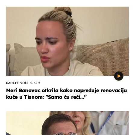
RADI PUNOM PAROM
Meri Banovac otkrila kako napreduje renovacija
kuće u Tisnom: "Samo ću reći..."