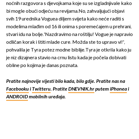
noćnih razgovora s djevojkama koje su se izgladnjivale kako
bi mogle obući odjeću na revijama.No, zahvaljujući objavi
svih 19 urednika Voguea diljem svijeta kako neće raditi s
modelima mlađim od 16 ili onima s poremećajem u prehrani,
stvari idu na bolje.'Nazdravimo na roštilju! Vogue je napravio
odličan korak i štiti mlade cure. Možda ste to upravo vi!',
pohvalila je Tyra potez modne biblije.Tyra je otkrila kako ju
je niz dizajnera stavio na crnu listu kada je počela dobivati
obline po kojima je danas poznata.
Pratite najnovije vijesti bilo kada, bilo gdje. Pratite nas na
Facebooku
i
Twitteru
. Pratite
DNEVNIK.hr
putem
iPhonea
i
ANDROID
mobilnih uređaja.