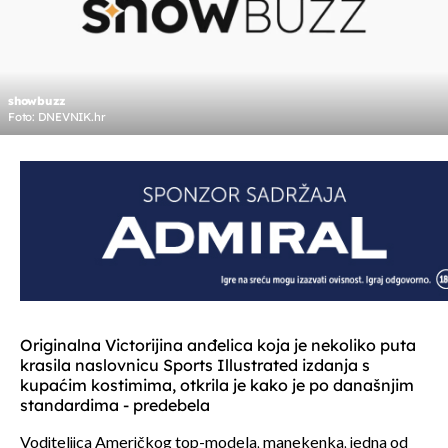
showbuzz
Foto: DNEVNIK.hr
Originalna Victorijina anđelica koja je nekoliko puta
krasila naslovnicu Sports Illustrated izdanja s
kupaćim kostimima, otkrila je kako je po današnjim
standardima - predebela
Voditeljica Američkog top-modela, manekenka, jedna od