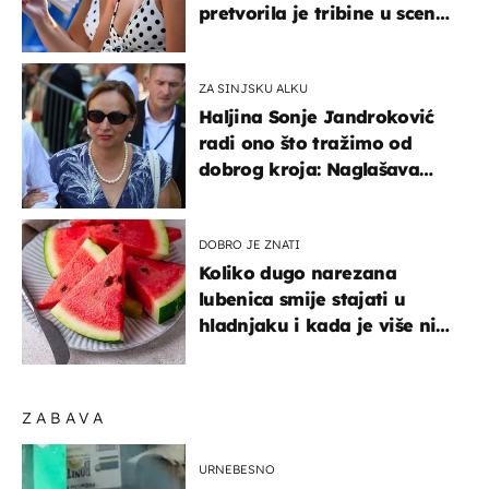
pretvorila je tribine u scenu
iz talijanskog filma
ZA SINJSKU ALKU
Haljina Sonje Jandroković
radi ono što tražimo od
dobrog kroja: Naglašava
struk, a sada je i na
sniženju
DOBRO JE ZNATI
Koliko dugo narezana
lubenica smije stajati u
hladnjaku i kada je više nije
sigurno jesti?
ZABAVA
URNEBESNO