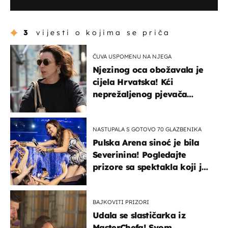
3
vijesti o kojima se priča
ČUVA USPOMENU NA NJEGA
Njezinog oca obožavala je
cijela Hrvatska! Kći
neprežaljenog pjevača
projurila špicom na dva
kotača
NASTUPALA S GOTOVO 70 GLAZBENIKA
Pulska Arena sinoć je bila
Severinina! Pogledajte
prizore sa spektakla koji je
rasprodan mjesec dana
ranije
BAJKOVITI PRIZORI
Udala se slastičarka iz
MasterChefa! Svom