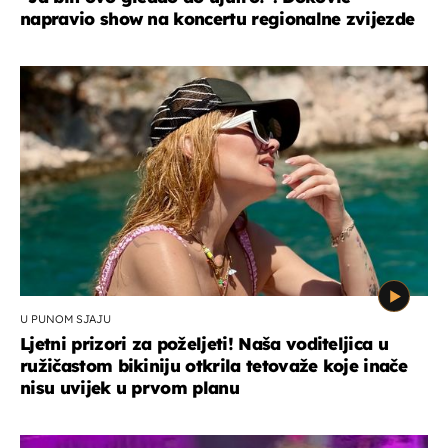
napravio show na koncertu regionalne zvijezde
U PUNOM SJAJU
Ljetni prizori za poželjeti! Naša voditeljica u
ružičastom bikiniju otkrila tetovaže koje inače
nisu uvijek u prvom planu