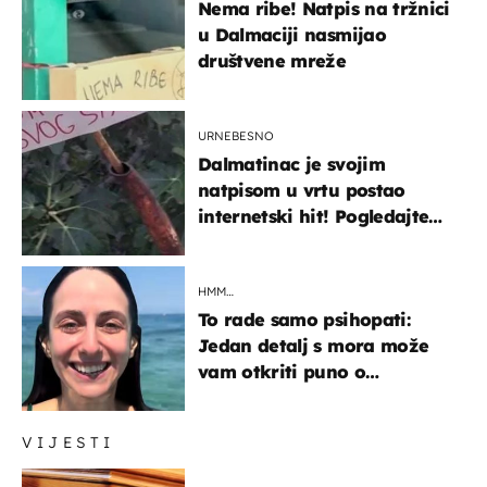
Nema ribe! Natpis na tržnici
u Dalmaciji nasmijao
društvene mreže
URNEBESNO
Dalmatinac je svojim
natpisom u vrtu postao
internetski hit! Pogledajte
što je napisao
HMM…
To rade samo psihopati:
Jedan detalj s mora može
vam otkriti puno o
prijateljima
VIJESTI