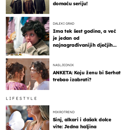
domaću seriju!
DALEKI GRAD
Ima tek šest godina, a već
je jedan od
najnagrađivanijih dječjih
glumaca
NASLJEDNIK
ANKETA: Koju ženu bi Serhat
trebao izabrati?
LIFESTYLE
MIKROTREND
Sinj, alkari i dašak dolce
vite: Jedna haljina