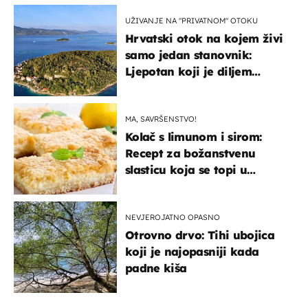
UŽIVANJE NA "PRIVATNOM" OTOKU
Hrvatski otok na kojem živi
samo jedan stanovnik:
Ljepotan koji je diljem
svijeta poznat po svojem
"bijelom zlatu"
MA, SAVRŠENSTVO!
Kolač s limunom i sirom:
Recept za božanstvenu
slasticu koja se topi u
ustima
NEVJEROJATNO OPASNO
Otrovno drvo: Tihi ubojica
koji je najopasniji kada
padne kiša