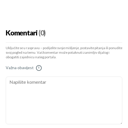
Komentari
(0)
Uključite se u raspravu – podijelite svoje mišljenje, postavite pitanja ili ponudite
svoj pogled na temu. Vaš komentar može potaknuti zanimljiv dijalog i
obogatiti zajednicu našeg portala.
Važna obavijest
!