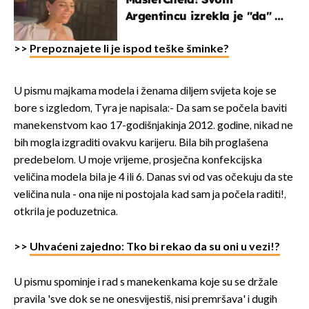
Argentincu izrekla je "da" u
rodnoj Hercegovini
>>
Prepoznajete li je ispod teške šminke?
U pismu majkama modela i ženama diljem svijeta koje se
bore s izgledom, Tyra je napisala:- Da sam se počela baviti
manekenstvom kao 17-godišnjakinja 2012. godine, nikad ne
bih mogla izgraditi ovakvu karijeru. Bila bih proglašena
predebelom. U moje vrijeme, prosječna konfekcijska
veličina modela bila je 4 ili 6. Danas svi od vas očekuju da ste
veličina nula - ona nije ni postojala kad sam ja počela raditi!,
otkrila je poduzetnica.
>>
Uhvaćeni zajedno: Tko bi rekao da su oni u vezi!?
U pismu spominje i rad s manekenkama koje su se držale
pravila 'sve dok se ne onesvijestiš, nisi premršava' i dugih