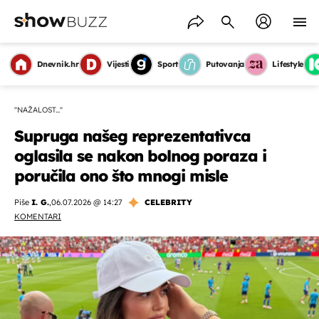
Dnevnik.hr
Vijesti
Sport
Putovanja
Lifestyle
''NAŽALOST...''
Supruga našeg reprezentativca
oglasila se nakon bolnog poraza i
poručila ono što mnogi misle
Piše
I. G.
,
06.07.2026 @ 14:27
CELEBRITY
KOMENTARI
OMOGUĆI OBAVIJESTI