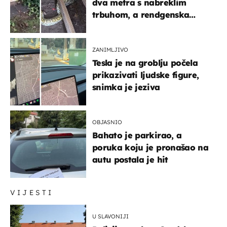
dva metra s nabreklim
trbuhom, a rendgenska
snimka otkrila posljednji
obrok
ZANIMLJIVO
Tesla je na groblju počela
prikazivati ljudske figure,
snimka je jeziva
OBJASNIO
Bahato je parkirao, a
poruka koju je pronašao na
autu postala je hit
VIJESTI
U SLAVONIJI