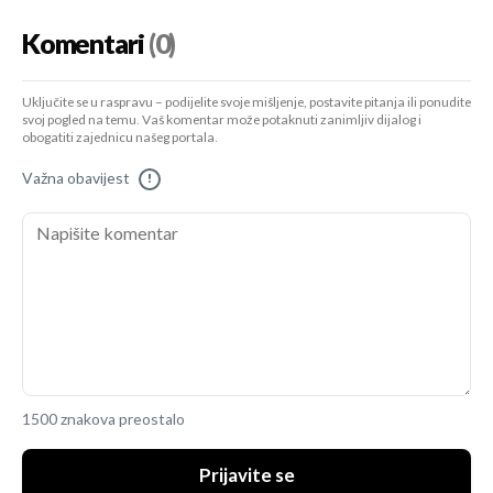
Komentari
(0)
Uključite se u raspravu – podijelite svoje mišljenje, postavite pitanja ili ponudite
svoj pogled na temu. Vaš komentar može potaknuti zanimljiv dijalog i
obogatiti zajednicu našeg portala.
Važna obavijest
!
1500 znakova preostalo
Prijavite se