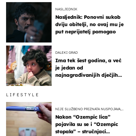
NASLJEDNIK
Nasljednik: Ponovni sukob
dviju obitelji, no ovaj mu je
put neprijatelj pomogao
DALEKI GRAD
Ima tek šest godina, a već
je jedan od
najnagrađivanijih dječjih
glumaca
LIFESTYLE
NIJE SLUŽBENO PRIZNATA NUSPOJAVA,
ALI ...
Nakon “Ozempic lica”
pojavila su se i “Ozempic
stopala” – stručnjaci