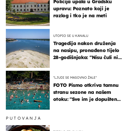
Policija upala u Gradsku
upravu: Poznato koji je
razlog i tko je na meti
UTOPIO SE U KANALU
Tragedija nakon druženja
na nasipu, pronađeno tijelo
28-godišnjaka: "Nisu čuli ni
jauk ni poziv upomoć"
"LJUDI SE MASOVNO ŽALE"
FOTO Pismo otkriva tamnu
stranu sezone na našem
otoku: "Sve im je dopušteno!
Izlijevaju fekalije u more,
na plažama se dobije kožni
PUTOVANJA
osip"