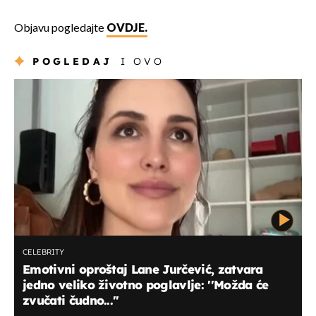
Objavu pogledajte
OVDJE.
POGLEDAJ
I OVO
CELEBRITY
Emotivni oproštaj Lane Jurčević, zatvara
jedno veliko životno poglavlje: ''Možda će
zvučati čudno...''