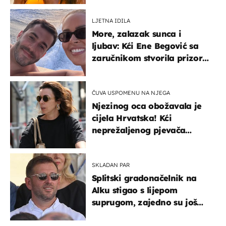
LJETNA IDILA
More, zalazak sunca i
ljubav: Kći Ene Begović sa
zaručnikom stvorila prizor
kao s razglednice
ČUVA USPOMENU NA NJEGA
Njezinog oca obožavala je
cijela Hrvatska! Kći
neprežaljenog pjevača
projurila špicom na dva
kotača
SKLADAN PAR
Splitski gradonačelnik na
Alku stigao s lijepom
suprugom, zajedno su još
od fakulteta