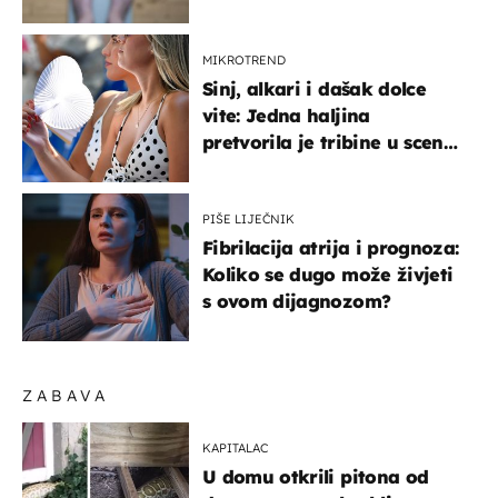
objašnjavaju što se događa
MIKROTREND
Sinj, alkari i dašak dolce
vite: Jedna haljina
pretvorila je tribine u scenu
iz talijanskog filma
PIŠE LIJEČNIK
Fibrilacija atrija i prognoza:
Koliko se dugo može živjeti
s ovom dijagnozom?
ZABAVA
KAPITALAC
U domu otkrili pitona od