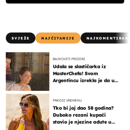
SVJEŽE
NAJČITANIJE
NAJKOMENTIRAN
BAJKOVITI PRIZORI
Udala se slastičarka iz
MasterChefa! Svom
Argentincu izrekla je da u
rodnoj Hercegovini
PRKOSI VREMENU
Tko bi joj dao 58 godina?
Duboko rezani kupaći
stavio je njezine adute u
prvi plan