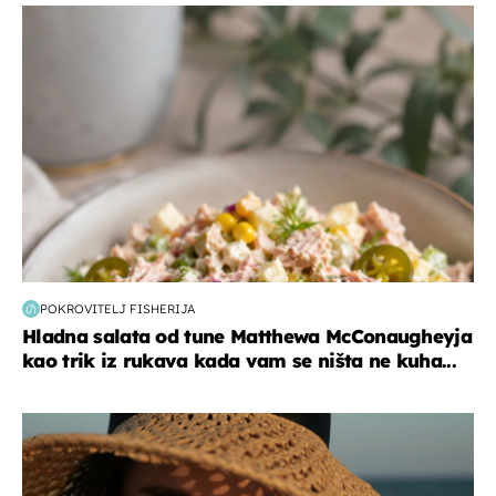
hrana i piće
POKROVITELJ FISHERIJA
Hladna salata od tune Matthewa McConaugheyja
kao trik iz rukava kada vam se ništa ne kuha...
moda & ljepota