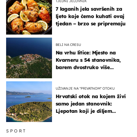
TJEDNI JELOVNIK
7 laganih jela savršenih za
ljeto koje ćemo kuhati ovaj
tjedan – brzo se pripremaju
BELI NA CRESU
Na vrhu litice: Mjesto na
Kvarneru s 54 stanovnika,
barem dvostruko više
mačaka i pogledom od
kojega zastaje dah
UŽIVANJE NA "PRIVATNOM" OTOKU
Hrvatski otok na kojem živi
samo jedan stanovnik:
Ljepotan koji je diljem
svijeta poznat po svojem
"bijelom zlatu"
SPORT