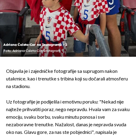
Adriana Ćaleta-Car na Instagramu - 2
Foto: Adriana Ćaleta-Car/Instagram
Objavila je i zajedničke fotografije sa suprugom nakon
utakmice, kao i trenutke s tribina koji su dočarali atmosferu
na stadionu.
Uz fotografije je podijelila i emotivnu poruku: "Nekad nije
najteže prihvatiti poraz, nego nepravdu. Hvala vam za svaku
emociju, svaku borbu, svaku minutu ponosa i sve
nezaboravne trenutke. Nažalost, danas je nepravda svuda
oko nas. Glavu gore, za nas ste pobjednici", napisala je