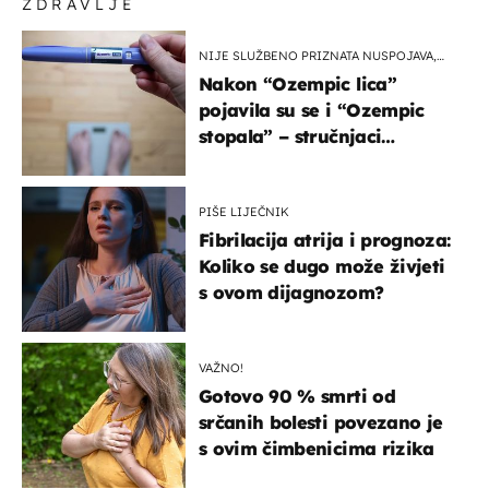
ZDRAVLJE
NIJE SLUŽBENO PRIZNATA NUSPOJAVA,
ALI ...
Nakon “Ozempic lica”
pojavila su se i “Ozempic
stopala” – stručnjaci
objašnjavaju što se događa
PIŠE LIJEČNIK
Fibrilacija atrija i prognoza:
Koliko se dugo može živjeti
s ovom dijagnozom?
VAŽNO!
Gotovo 90 % smrti od
srčanih bolesti povezano je
s ovim čimbenicima rizika