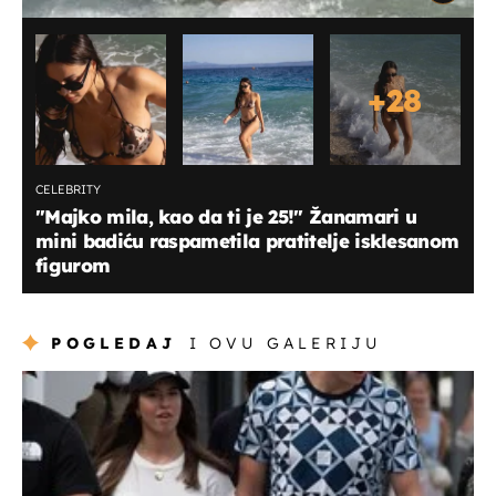
+
28
CELEBRITY
"Majko mila, kao da ti je 25!" Žanamari u
mini badiću raspametila pratitelje isklesanom
figurom
POGLEDAJ
I OVU GALERIJU