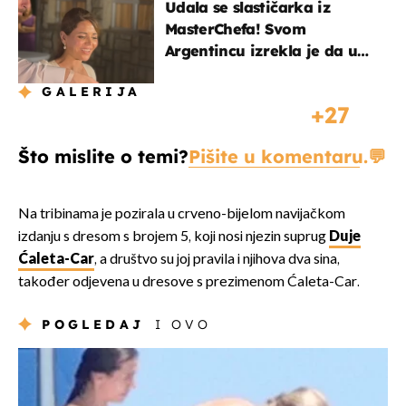
Udala se slastičarka iz
MasterChefa! Svom
Argentincu izrekla je da u
rodnoj Hercegovini
GALERIJA
27
Što mislite o temi?
Pišite u komentaru.
Na tribinama je pozirala u crveno-bijelom navijačkom
izdanju s dresom s brojem 5, koji nosi njezin suprug
Duje
Ćaleta-Car
, a društvo su joj pravila i njihova dva sina,
također odjevena u dresove s prezimenom Ćaleta-Car.
POGLEDAJ
I OVO