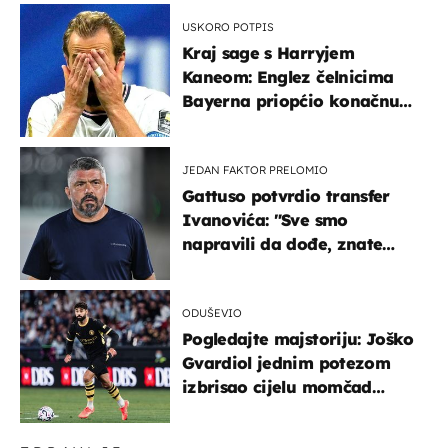
USKORO POTPIS
Kraj sage s Harryjem
Kaneom: Englez čelnicima
Bayerna priopćio konačnu
odluku
JEDAN FAKTOR PRELOMIO
Gattuso potvrdio transfer
Ivanovića: "Sve smo
napravili da dođe, znate
kamo je otišao..."
ODUŠEVIO
Pogledajte majstoriju: Joško
Gvardiol jednim potezom
izbrisao cijelu momčad
Atletica