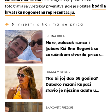
Adriana Ćaleta-Car
na Instagramu je podijelila niz
fotografija sa Svjetskog prvenstva, gdje je s obitelji
bodrila
hrvatsku nogometnu reprezentaciju.
3
vijesti o kojima se priča
LJETNA IDILA
More, zalazak sunca i
ljubav: Kći Ene Begović sa
zaručnikom stvorila prizor
kao s razglednice
PRKOSI VREMENU
Tko bi joj dao 58 godina?
Duboko rezani kupaći
stavio je njezine adute u
prvi plan
BAJKOVITI PRIZORI