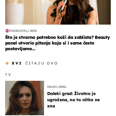
POKROVITELJ BIPA
Što je stvarno potrebno koži da zablista? Beauty
panel otvorio pitanja koja si i same često
postavljamo...
SVI
ČITAJU OVO
TV
DALEKI GRAD
Daleki grad: Životno je
ugrožena, no to nitko ne
zna