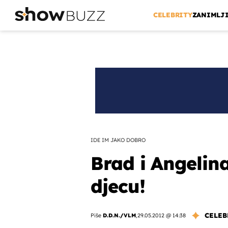
CELEBRITY
ZANIMLJ
IDE IM JAKO DOBRO
Brad i Angelina
djecu!
CELEB
Piše
D.D.N./VLM
,
29.05.2012 @ 14:38