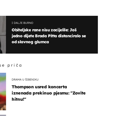
I DALJE BURNO
Obiteljske rane nisu zacijelile: Još
jedno dijete Brada Pitta distanciralo se
od slavnog glumca
 se priča
DRAMA U ŠIBENIKU
Thompson usred koncerta
iznenada prekinuo pjesmu: "Zovite
hitnu!"