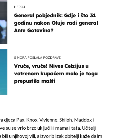
HEROJ
General pobjednik: Gdje i što 31
godinu nakon Oluje radi general
Ante Gotovina?
S MORA POSLALA POZDRAVE
Vruće, vruće! Nives Celzijus u
vatrenom kupaćem malo je toga
prepustila mašti
ova djeca Pax, Knox, Vivienne, Shiloh, Maddox i
 su se vrlo brzo uključili i mama i tata. Učitelji
ili u njihovoj vili, a izvor blizak obitelji kaže da im