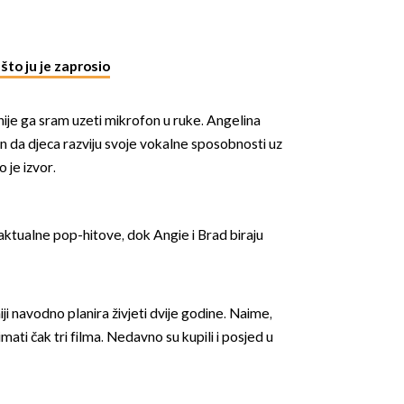
što ju je zaprosio
 nije ga sram uzeti mikrofon u ruke. Angelina
in da djeca razviju svoje vokalne sposobnosti uz
OMOGUĆI OBAVIJESTI
 je izvor.
 aktualne pop-hitove, dok Angie i Brad biraju
niji navodno planira živjeti dvije godine. Naime,
mati čak tri filma. Nedavno su kupili i posjed u