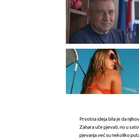
Prvotna ideja bila je da njih
Zahara uče pjevati, no u satove
pjevanja već su nekoliko puta b