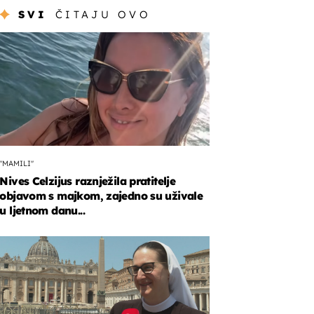
SVI
ČITAJU OVO
"MAMILI"
Nives Celzijus raznježila pratitelje
objavom s majkom, zajedno su uživale
u ljetnom danu...