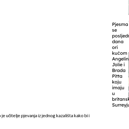
Pjesma
se
posljed
dana
ori
kućom
Angelin
Jolie i
Brada
Pitta
koju
imaju
u
britan
Surreyj
 je učitelje pjevanja iz jednog kazališta kako bi i