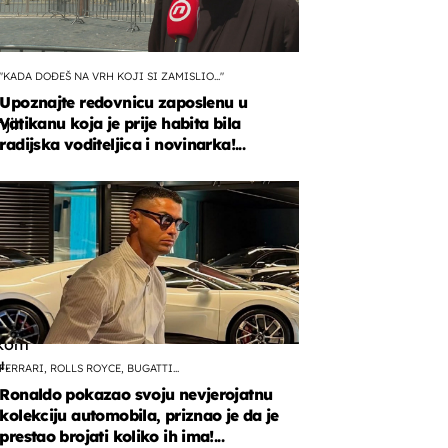
"KADA DOĐEŠ NA VRH KOJI SI ZAMISLIO..."
Upoznajte redovnicu zaposlenu u
Vatikanu koja je prije habita bila
njih
radijska voditeljica i novinarka!...
e
skom
u.
FERRARI, ROLLS ROYCE, BUGATTI...
Ronaldo pokazao svoju nevjerojatnu
kolekciju automobila, priznao je da je
prestao brojati koliko ih ima!...