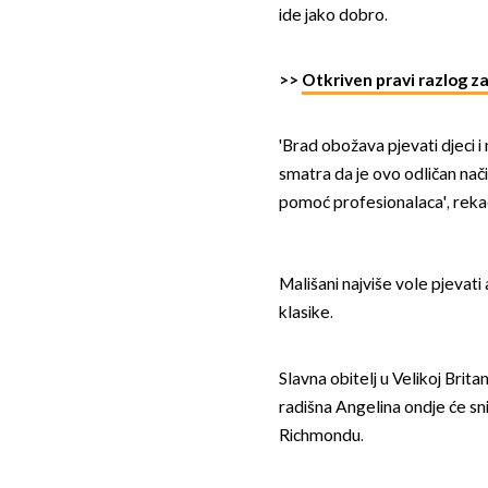
ide jako dobro.
>>
Otkriven pravi razlog za
'Brad obožava pjevati djeci i
smatra da je ovo odličan nač
pomoć profesionalaca', rekao
Mališani najviše vole pjevati
klasike.
Slavna obitelj u Velikoj Brita
radišna Angelina ondje će sni
Richmondu.