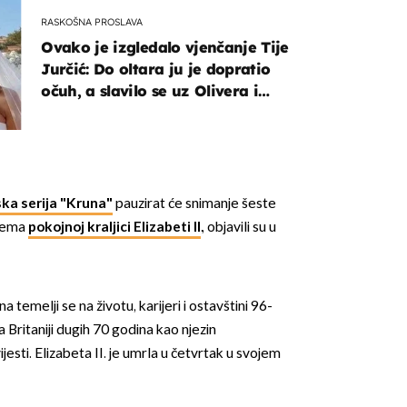
RASKOŠNA PROSLAVA
Ovako je izgledalo vjenčanje Tije
Jurčić: Do oltara ju je dopratio
očuh, a slavilo se uz Olivera i
Rozgu
ka serija "Kruna"
pauzirat će snimanje šeste
prema
pokojnoj kraljici Elizabeti II
., objavili su u
temelji se na životu, karijeri i ostavštini 96-
la Britaniji dugih 70 godina kao njezin
jesti. Elizabeta II. je umrla u četvrtak u svojem