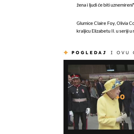
žena i ljudi će biti uznemiren
Glumice Claire Foy, Olivia Co
kraljicu Elizabetu II. u seriji 
POGLEDAJ
I OVU
+
0