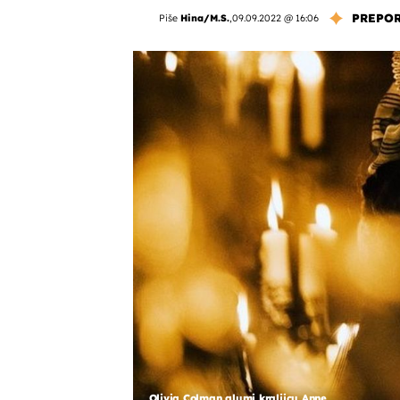
PREPO
Piše
Hina/M.S.
,
09.09.2022 @ 16:06
Olivia Colman glumi kraljicu Anne