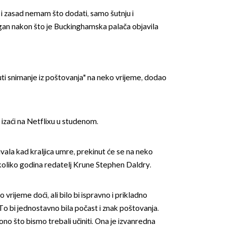
 i zasad nemam što dodati, samo šutnju i
gan nakon što je Buckinghamska palača objavila
ti snimanje iz poštovanja" na neko vrijeme, dodao
OMOGUĆI OBAVIJESTI
 izaći na Netflixu u studenom.
ivala kad kraljica umre, prekinut će se na neko
nekoliko godina redatelj Krune Stephen Daldry.
 vrijeme doći, ali bilo bi ispravno i prikladno
 To bi jednostavno bila počast i znak poštovanja.
 ono što bismo trebali učiniti. Ona je izvanredna