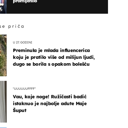
promijenilo
 se priča
U 27. GODINI
Preminula je mlada influencerica
koju je pratilo više od milijun ljudi,
dugo se borila s opakom bolešću
"UUUUUUFFFF"
Vau, koje noge! Ružičasti badić
istaknuo je najbolje adute Maje
Šuput