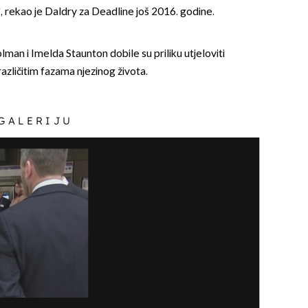
i", rekao je Daldry za Deadline još 2016. godine.
lman i Imelda Staunton dobile su priliku utjeloviti
u različitim fazama njezinog života.
 GALERIJU