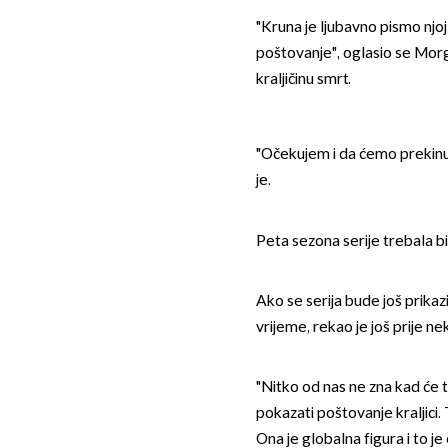
"Kruna je ljubavno pismo njoj
poštovanje", oglasio se Mor
kraljičinu smrt.
"Očekujem i da ćemo prekinu
je.
Peta sezona serije trebala bi
Ako se serija bude još prikaz
vrijeme, rekao je još prije 
"Nitko od nas ne zna kad će to
pokazati poštovanje kraljici.
Ona je globalna figura i to je