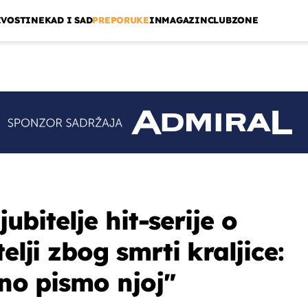
IVOSTI
NEKAD I SAD
PREPORUKE
INMAGAZIN
CLUBZONE
jubitelje hit-serije o
elji zbog smrti kraljice:
vno pismo njoj"