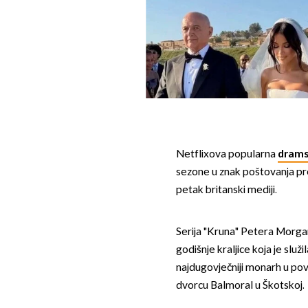
Netflixova popularna
drams
sezone u znak poštovanja 
petak britanski mediji.
Serija "Kruna" Petera Morgana 
godišnje kraljice koja je služi
najdugovječniji monarh u povi
dvorcu Balmoral u Škotskoj.