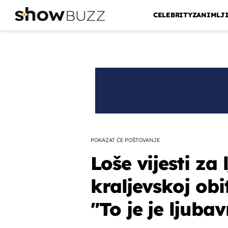
CELEBRITY
ZANIMLJ
POKAZAT ĆE POŠTOVANJE
Loše vijesti za l
kraljevskoj obit
"To je je ljuba