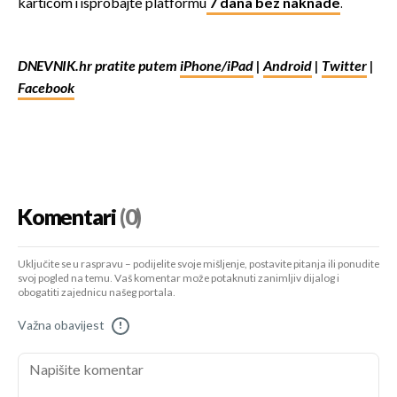
karticom i isprobajte platformu
7 dana bez naknade
.
DNEVNIK.hr pratite putem
iPhone/iPad
|
Android
|
Twitter
|
Facebook
Komentari
(0)
Uključite se u raspravu – podijelite svoje mišljenje, postavite pitanja ili ponudite
svoj pogled na temu. Vaš komentar može potaknuti zanimljiv dijalog i
obogatiti zajednicu našeg portala.
Važna obavijest
!