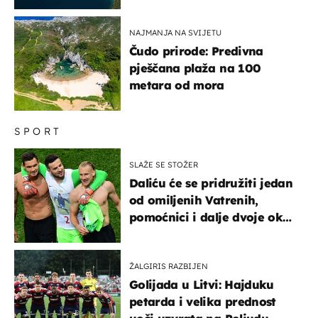
NAJMANJA NA SVIJETU
Čudo prirode: Predivna
pješčana plaža na 100
metara od mora
SPORT
SLAŽE SE STOŽER
Daliću će se pridružiti jedan
od omiljenih Vatrenih,
pomoćnici i dalje dvoje oko
ponude
ŽALGIRIS RAZBIJEN
Golijada u Litvi: Hajduku
petarda i velika prednost