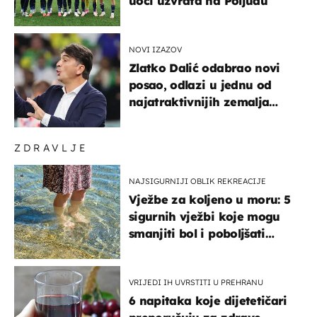
uoči uzvrata na Poljudu
NOVI IZAZOV
Zlatko Dalić odabrao novi
posao, odlazi u jednu od
najatraktivnijih zemalja
svijeta
ZDRAVLJE
NAJSIGURNIJI OBLIK REKREACIJE
Vježbe za koljeno u moru: 5
sigurnih vježbi koje mogu
smanjiti bol i poboljšati
pokretljivost
VRIJEDI IH UVRSTITI U PREHRANU
6 napitaka koje dijetetičari