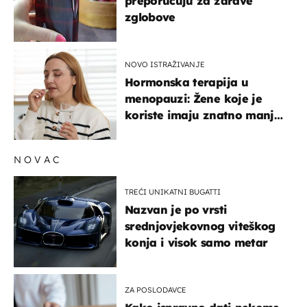
preporučuju za zdrave
zglobove
NOVO ISTRAŽIVANJE
Hormonska terapija u
menopauzi: Žene koje je
koriste imaju znatno manji
rizik od ovoga
NOVAC
TREĆI UNIKATNI BUGATTI
Nazvan je po vrsti
srednjovjekovnog viteškog
konja i visok samo metar
ZA POSLODAVCE