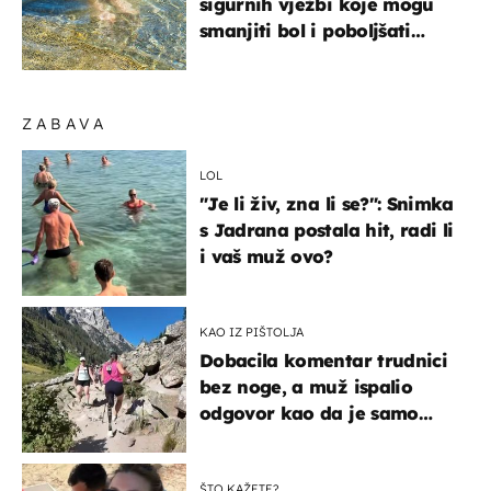
sigurnih vježbi koje mogu
smanjiti bol i poboljšati
pokretljivost
ZABAVA
LOL
"Je li živ, zna li se?": Snimka
s Jadrana postala hit, radi li
i vaš muž ovo?
KAO IZ PIŠTOLJA
Dobacila komentar trudnici
bez noge, a muž ispalio
odgovor kao da je samo
čekao…
ŠTO KAŽETE?