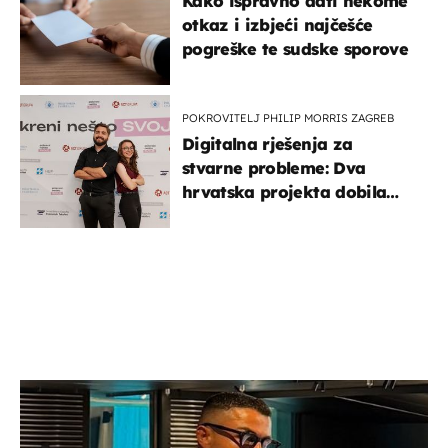
Kako ispravno dati nekome
otkaz i izbjeći najčešće
pogreške te sudske sporove
POKROVITELJ PHILIP MORRIS ZAGREB
Digitalna rješenja za
stvarne probleme: Dva
hrvatska projekta dobila
potporu za razvoj