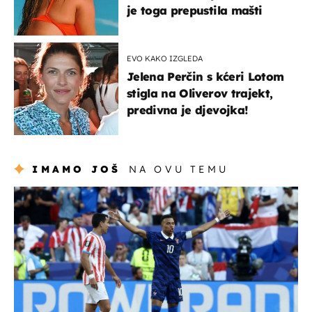
je toga prepustila mašti
EVO KAKO IZGLEDA
Jelena Perčin s kćeri Lotom
stigla na Oliverov trajekt,
predivna je djevojka!
IMAMO JOŠ
NA OVU TEMU
svjetsko prvenstvo 2026