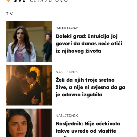
SVI
ČITAJU OVO
TV
DALEKI GRAD
Daleki grad: Intuicija joj
govori da danas neće otići
iz njihovog života
NASLJEDNIK
Želi da njih troje sretno
žive, a nije ni svjesna da ga
je odavno izgubila
NASLJEDNIK
Nasljednik: Nije očekivala
takve uvrede od vlastite