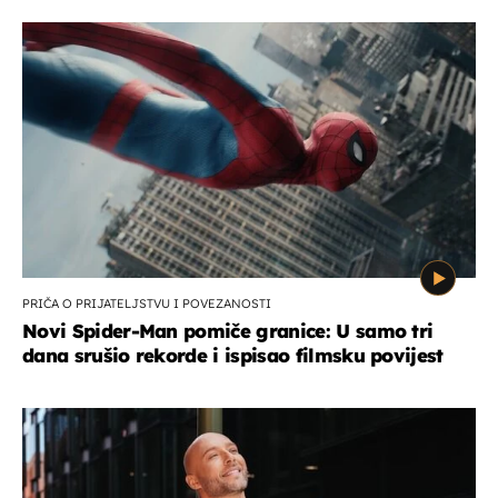
PRIČA O PRIJATELJSTVU I POVEZANOSTI
Novi Spider-Man pomiče granice: U samo tri
dana srušio rekorde i ispisao filmsku povijest