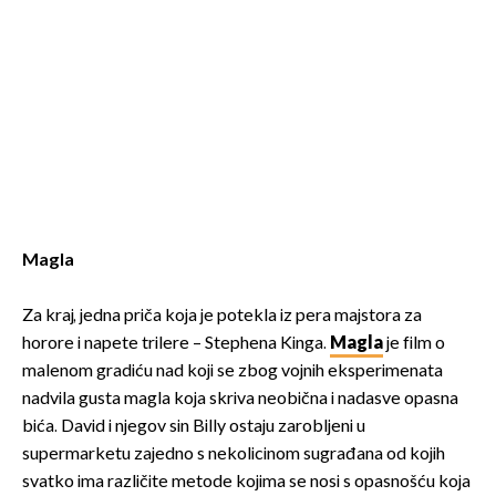
Magla
Za kraj, jedna priča koja je potekla iz pera majstora za
horore i napete trilere – Stephena Kinga.
Magla
je film o
malenom gradiću nad koji se zbog vojnih eksperimenata
nadvila gusta magla koja skriva neobična i nadasve opasna
bića. David i njegov sin Billy ostaju zarobljeni u
supermarketu zajedno s nekolicinom sugrađana od kojih
svatko ima različite metode kojima se nosi s opasnošću koja