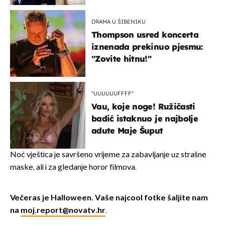
DRAMA U ŠIBENIKU
Thompson usred koncerta
iznenada prekinuo pjesmu:
"Zovite hitnu!"
"UUUUUUFFFF"
Vau, koje noge! Ružičasti
badić istaknuo je najbolje
adute Maje Šuput
Noć vještica je savršeno vrijeme za zabavljanje uz strašne
maske, ali i za gledanje horor filmova.
Večeras je Halloween. Vaše najcool fotke šaljite nam
na
moj.report@novatv.hr
.