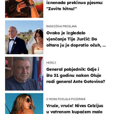
iznenada prekinuo pjesmu:
"Zovite hitnu!"
RASKOŠNA PROSLAVA
Ovako je izgledalo
vjenčanje Tije Jurčić: Do
oltara ju je dopratio očuh, a
slavilo se uz Olivera i Rozgu
HEROJ
General pobjednik: Gdje i
što 31 godinu nakon Oluje
radi general Ante Gotovina?
S MORA POSLALA POZDRAVE
Vruće, vruće! Nives Celzijus
u vatrenom kupaćem malo