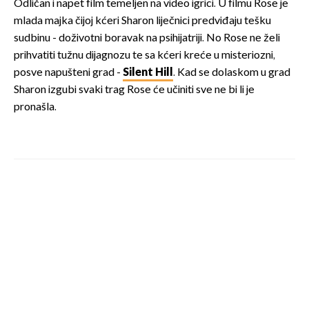
Odličan i napet film temeljen na video igrici. U filmu Rose je
mlada majka čijoj kćeri Sharon liječnici predviđaju tešku
sudbinu - doživotni boravak na psihijatriji. No Rose ne želi
prihvatiti tužnu dijagnozu te sa kćeri kreće u misteriozni,
posve napušteni grad -
Silent Hill
. Kad se dolaskom u grad
Sharon izgubi svaki trag Rose će učiniti sve ne bi li je
pronašla.