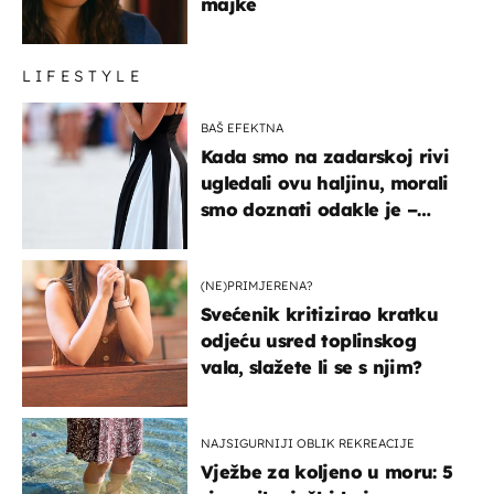
majke
LIFESTYLE
BAŠ EFEKTNA
Kada smo na zadarskoj rivi
ugledali ovu haljinu, morali
smo doznati odakle je –
košta samo 18 eura
(NE)PRIMJERENA?
Svećenik kritizirao kratku
odjeću usred toplinskog
vala, slažete li se s njim?
NAJSIGURNIJI OBLIK REKREACIJE
Vježbe za koljeno u moru: 5