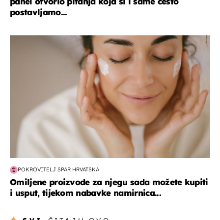
panel otvorio pitanja koja si i same često
postavljamo...
moda & ljepota
POKROVITELJ SPAR HRVATSKA
Omiljene proizvode za njegu sada možete kupiti
i usput, tijekom nabavke namirnica...