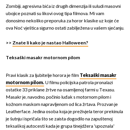
Zombiji, agresivna bića iz drugih dimenzija ili suludi masovni
ubojice poznati su likovi ovog tipa filmova. Mi vam
donosimo nekoliko preporuka za horor klasike uz koje će
ova Noć vještica sigurno ostati zabilježena u vašem sjećanju.
>>
Znate li kako je nastao Halloween?
Teksaški masakr motornom pilom
Pravi klasik za ljubitelje horora je film
Teksaški masakr
motornom pilom.
U filmu policijska patrola pronalazi
ostatke 33 priklane žrtve na osamljenoj farmi u Texasu.
Masakr je, navodno, počinio luđak s motornom pilom i
kožnom maskom napravljenom od lica žrtava. Prozvan je
Leatherface. Jedina osoba koja je preživjela teror prekinula
je šutnju i ispričala što se zaista dogodilo na zapuštenoj
teksaškoj autocesti kada je grupa tinejdžera 'upoznala'