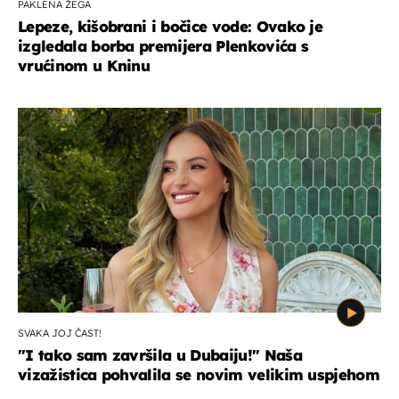
PAKLENA ŽEGA
Lepeze, kišobrani i bočice vode: Ovako je
izgledala borba premijera Plenkovića s
vrućinom u Kninu
SVAKA JOJ ČAST!
"I tako sam završila u Dubaiju!" Naša
vizažistica pohvalila se novim velikim uspjehom