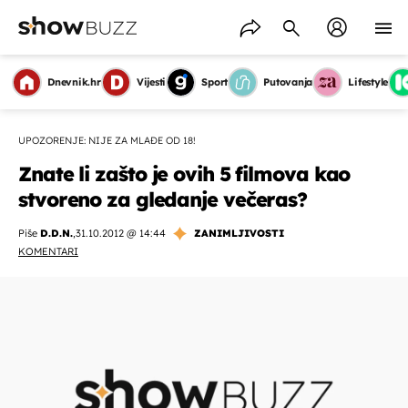
Dnevnik.hr
Vijesti
Sport
Putovanja
Lifestyle
UPOZORENJE: NIJE ZA MLAĐE OD 18!
Znate li zašto je ovih 5 filmova kao
stvoreno za gledanje večeras?
Piše
D.D.N.
,
31.10.2012 @ 14:44
ZANIMLJIVOSTI
KOMENTARI
OMOGUĆI OBAVIJESTI