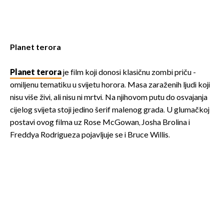
Planet terora
Planet terora
je film koji donosi klasičnu zombi priču -
omiljenu tematiku u svijetu horora. Masa zaraženih ljudi koji
nisu više živi, ali nisu ni mrtvi. Na njihovom putu do osvajanja
cijelog svijeta stoji jedino šerif malenog grada. U glumačkoj
postavi ovog filma uz Rose McGowan, Josha Brolina i
Freddya Rodrigueza pojavljuje se i Bruce Willis.