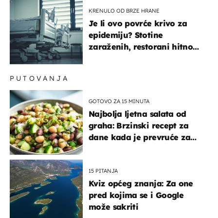
pokazivali mi srednji prst"
KRENULO OD BRZE HRANE
Je li ovo povrće krivo za
epidemiju? Stotine
zaraženih, restorani hitno
povukli proizvod
PUTOVANJA
GOTOVO ZA 15 MINUTA
Najbolja ljetna salata od
graha: Brzinski recept za
dane kada je prevruće za
kuhanje
15 PITANJA
Kviz općeg znanja: Za one
pred kojima se i Google
može sakriti