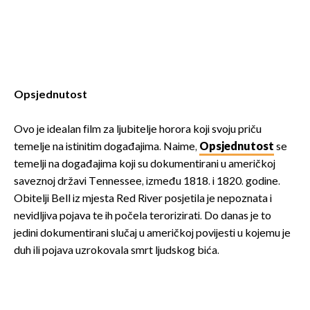
Opsjednutost
Ovo je idealan film za ljubitelje horora koji svoju priču
temelje na istinitim događajima. Naime,
Opsjednutost
se
temelji na događajima koji su dokumentirani u američkoj
saveznoj državi Tennessee, između 1818. i 1820. godine.
Obitelji Bell iz mjesta Red River posjetila je nepoznata i
nevidljiva pojava te ih počela terorizirati. Do danas je to
jedini dokumentirani slučaj u američkoj povijesti u kojemu je
duh ili pojava uzrokovala smrt ljudskog bića.