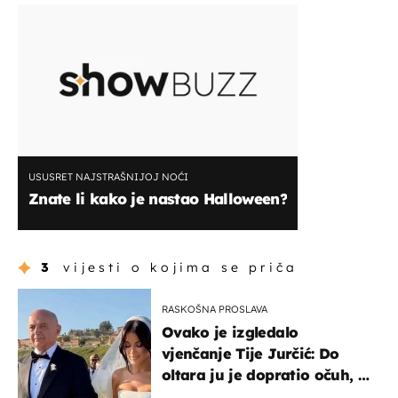
USUSRET NAJSTRAŠNIJOJ NOĆI
Znate li kako je nastao Halloween?
3
vijesti o kojima se priča
RASKOŠNA PROSLAVA
Ovako je izgledalo
vjenčanje Tije Jurčić: Do
oltara ju je dopratio očuh, a
slavilo se uz Olivera i Rozgu