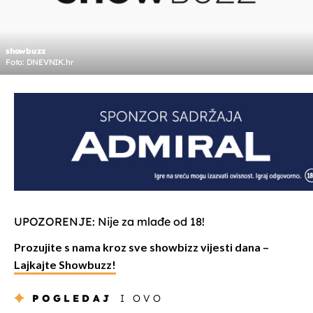
showbuzz
Foto: DNEVNIK.hr
UPOZORENJE: Nije za mlađe od 18!
Prozujite s nama kroz sve showbizz vijesti dana –
Lajkajte Showbuzz!
POGLEDAJ
I OVO