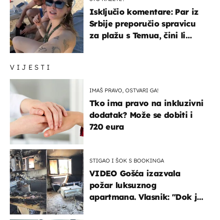
Isključio komentare: Par iz
Srbije preporučio spravicu
za plažu s Temua, čini li
vam se ovo sigurnim?
VIJESTI
IMAŠ PRAVO, OSTVARI GA!
Tko ima pravo na inkluzivni
dodatak? Može se dobiti i
720 eura
STIGAO I ŠOK S BOOKINGA
VIDEO Gošća izazvala
požar luksuznog
apartmana. Vlasnik: "Dok je
gorjelo, smijali su se, pili i