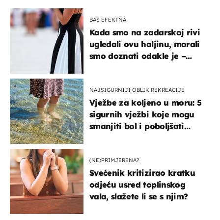
BAŠ EFEKTNA
Kada smo na zadarskoj rivi
ugledali ovu haljinu, morali
smo doznati odakle je –
košta samo 18 eura
NAJSIGURNIJI OBLIK REKREACIJE
Vježbe za koljeno u moru: 5
sigurnih vježbi koje mogu
smanjiti bol i poboljšati
pokretljivost
(NE)PRIMJERENA?
Svećenik kritizirao kratku
odjeću usred toplinskog
vala, slažete li se s njim?