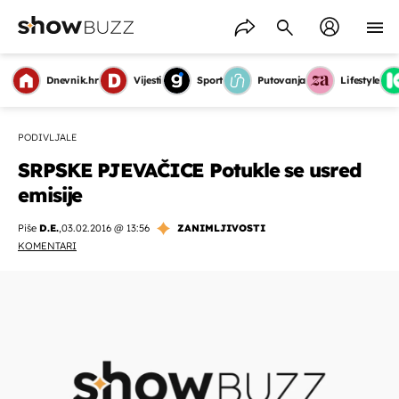
Dnevnik.hr
Vijesti
Sport
Putovanja
Lifestyle
PODIVLJALE
SRPSKE PJEVAČICE Potukle se usred
emisije
Piše
D.E.
,
03.02.2016 @ 13:56
ZANIMLJIVOSTI
KOMENTARI
OMOGUĆI OBAVIJESTI