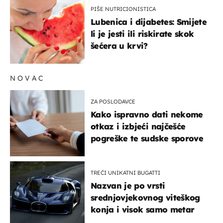
PIŠE NUTRICIONISTICA
Lubenica i dijabetes: Smijete
li je jesti ili riskirate skok
šećera u krvi?
NOVAC
ZA POSLODAVCE
Kako ispravno dati nekome
otkaz i izbjeći najčešće
pogreške te sudske sporove
TREĆI UNIKATNI BUGATTI
Nazvan je po vrsti
srednjovjekovnog viteškog
konja i visok samo metar