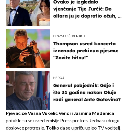
Ovako je izgledalo
vjenčanje Tije Jurčić: Do
oltara ju je dopratio očuh, a
slavilo se uz Olivera i Rozgu
DRAMA U ŠIBENIKU
Thompson usred koncerta
iznenada prekinuo pjesmu:
"Zovite hitnu!"
HEROJ
General pobjednik: Gdje i
što 31 godinu nakon Oluje
radi general Ante Gotovina?
Pjevačice Vesna Vukelić Vendi i Jasmina Medenica
potukle su se usred emisije Press pretres. Jedna su drugu
doslovce protresle. Toliko da se u priču upleo TV voditelj,