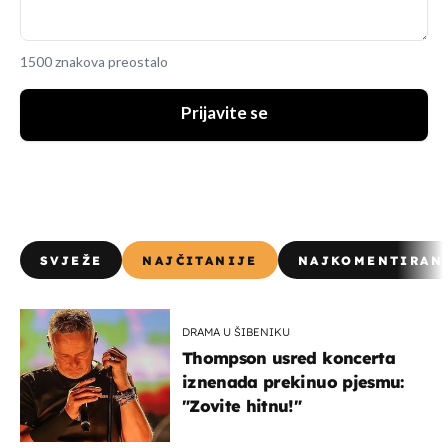
1500 znakova preostalo
Prijavite se
SVJEŽE
NAJČITANIJE
NAJKOMENTIRAN
DRAMA U ŠIBENIKU
Thompson usred koncerta
iznenada prekinuo pjesmu:
"Zovite hitnu!"