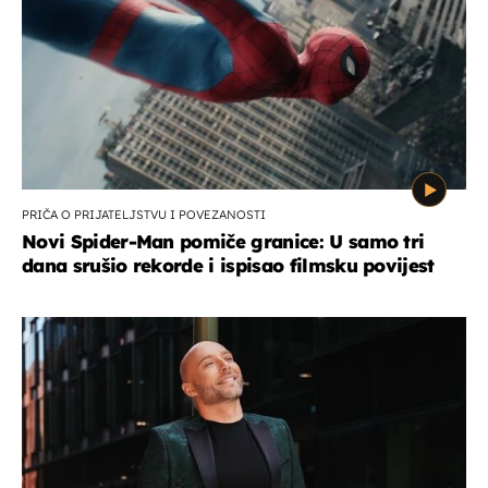
PRIČA O PRIJATELJSTVU I POVEZANOSTI
Novi Spider-Man pomiče granice: U samo tri
dana srušio rekorde i ispisao filmsku povijest