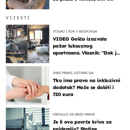
vam se ovo sigurnim?
VIJESTI
STIGAO I ŠOK S BOOKINGA
VIDEO Gošća izazvala
požar luksuznog
apartmana. Vlasnik: "Dok je
gorjelo, smijali su se, pili i
pokazivali mi srednji prst"
IMAŠ PRAVO, OSTVARI GA!
Tko ima pravo na inkluzivni
dodatak? Može se dobiti i
720 eura
KRENULO OD BRZE HRANE
Je li ovo povrće krivo za
epidemiju? Stotine