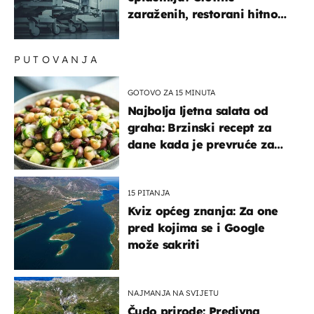
zaraženih, restorani hitno
povukli proizvod
PUTOVANJA
GOTOVO ZA 15 MINUTA
Najbolja ljetna salata od
graha: Brzinski recept za
dane kada je prevruće za
kuhanje
15 PITANJA
Kviz općeg znanja: Za one
pred kojima se i Google
može sakriti
NAJMANJA NA SVIJETU
Čudo prirode: Predivna