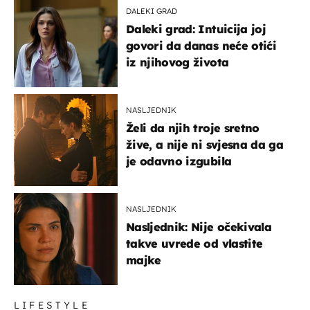
DALEKI GRAD
Daleki grad: Intuicija joj
govori da danas neće otići
iz njihovog života
NASLJEDNIK
Želi da njih troje sretno
žive, a nije ni svjesna da ga
je odavno izgubila
NASLJEDNIK
Nasljednik: Nije očekivala
takve uvrede od vlastite
majke
LIFESTYLE