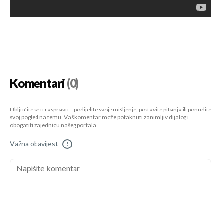
Komentari
(0)
Uključite se u raspravu – podijelite svoje mišljenje, postavite pitanja ili ponudite
svoj pogled na temu. Vaš komentar može potaknuti zanimljiv dijalog i
obogatiti zajednicu našeg portala.
Važna obavijest
!