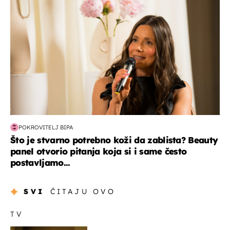
POKROVITELJ BIPA
Što je stvarno potrebno koži da zablista? Beauty
panel otvorio pitanja koja si i same često
postavljamo...
SVI
ČITAJU OVO
TV