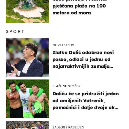
pješčana plaža na 100
metara od mora
SPORT
NOVI IZAZOV
Zlatko Dalić odabrao novi
posao, odlazi u jednu od
najatraktivnijih zemalja
svijeta
SLAŽE SE STOŽER
Daliću će se pridružiti jedan
od omiljenih Vatrenih,
pomoćnici i dalje dvoje oko
ponude
ŽALGIRIS RAZBIJEN