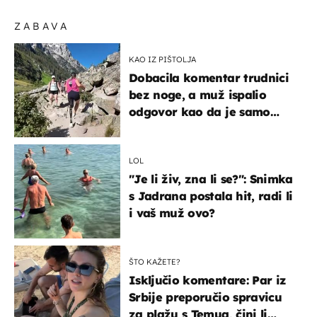
ZABAVA
KAO IZ PIŠTOLJA
Dobacila komentar trudnici
bez noge, a muž ispalio
odgovor kao da je samo
čekao…
LOL
"Je li živ, zna li se?": Snimka
s Jadrana postala hit, radi li
i vaš muž ovo?
ŠTO KAŽETE?
Isključio komentare: Par iz
Srbije preporučio spravicu
za plažu s Temua, čini li