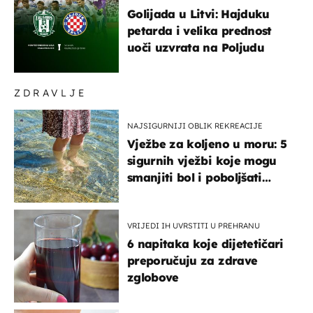
Golijada u Litvi: Hajduku
petarda i velika prednost
uoči uzvrata na Poljudu
ZDRAVLJE
NAJSIGURNIJI OBLIK REKREACIJE
Vježbe za koljeno u moru: 5
sigurnih vježbi koje mogu
smanjiti bol i poboljšati
pokretljivost
VRIJEDI IH UVRSTITI U PREHRANU
6 napitaka koje dijetetičari
preporučuju za zdrave
zglobove