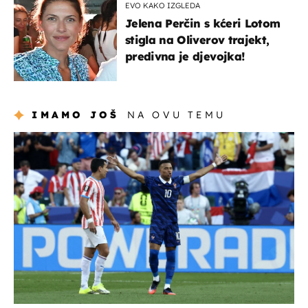
EVO KAKO IZGLEDA
Jelena Perčin s kćeri Lotom
stigla na Oliverov trajekt,
predivna je djevojka!
IMAMO JOŠ
NA OVU TEMU
svjetsko prvenstvo 2026