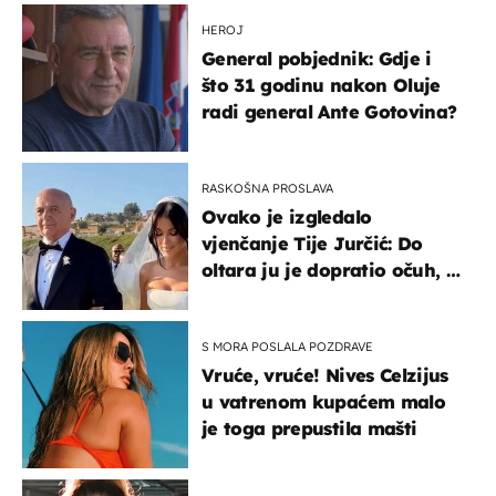
HEROJ
General pobjednik: Gdje i
što 31 godinu nakon Oluje
radi general Ante Gotovina?
RASKOŠNA PROSLAVA
Ovako je izgledalo
vjenčanje Tije Jurčić: Do
oltara ju je dopratio očuh, a
slavilo se uz Olivera i Rozgu
S MORA POSLALA POZDRAVE
Vruće, vruće! Nives Celzijus
u vatrenom kupaćem malo
je toga prepustila mašti