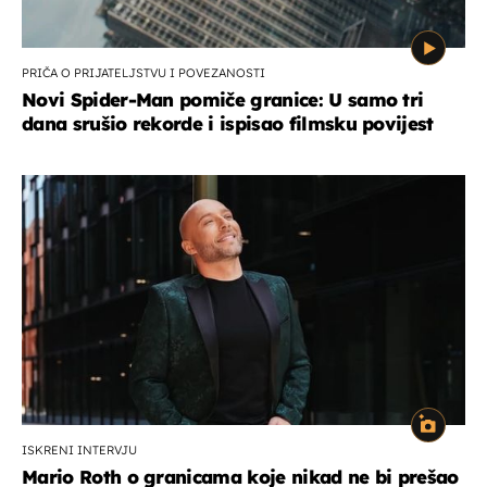
PRIČA O PRIJATELJSTVU I POVEZANOSTI
Novi Spider-Man pomiče granice: U samo tri
dana srušio rekorde i ispisao filmsku povijest
ISKRENI INTERVJU
Mario Roth o granicama koje nikad ne bi prešao