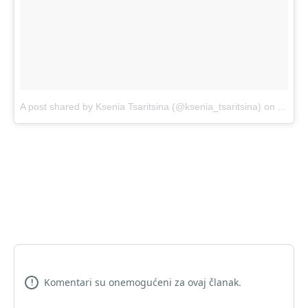
A post shared by Ksenia Tsaritsina (@ksenia_tsaritsina)
on
Aug 15
Komentari su onemogućeni za ovaj članak.
!