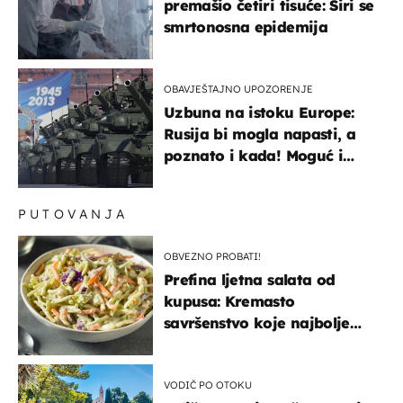
premašio četiri tisuće: Širi se
smrtonosna epidemija
OBAVJEŠTAJNO UPOZORENJE
Uzbuna na istoku Europe:
Rusija bi mogla napasti, a
poznato i kada! Moguć i
kopneni upad u članicu
NATO-a
PUTOVANJA
OBVEZNO PROBATI!
Prefina ljetna salata od
kupusa: Kremasto
savršenstvo koje najbolje
paše uz pečeno meso
VODIČ PO OTOKU