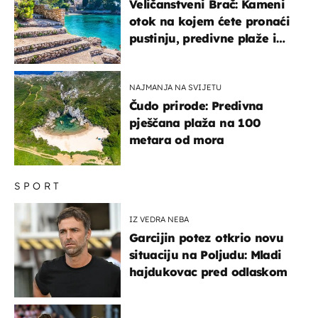
Veličanstveni Brač: Kameni
otok na kojem ćete pronaći
pustinju, predivne plaže i
uzbudljivu hranu
NAJMANJA NA SVIJETU
Čudo prirode: Predivna
pješčana plaža na 100
metara od mora
SPORT
IZ VEDRA NEBA
Garcijin potez otkrio novu
situaciju na Poljudu: Mladi
hajdukovac pred odlaskom