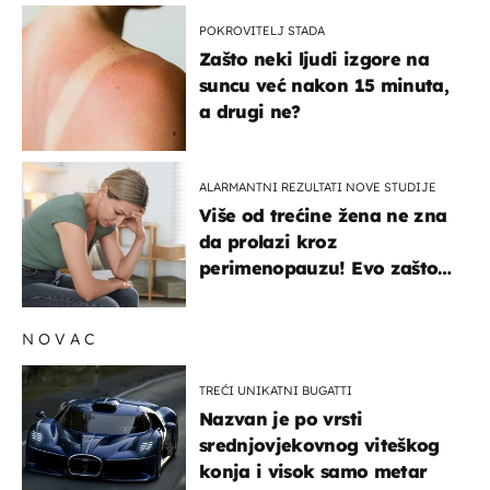
POKROVITELJ STADA
Zašto neki ljudi izgore na
suncu već nakon 15 minuta,
a drugi ne?
ALARMANTNI REZULTATI NOVE STUDIJE
Više od trećine žena ne zna
da prolazi kroz
perimenopauzu! Evo zašto
su simptomi toliko
zbunjujući
NOVAC
TREĆI UNIKATNI BUGATTI
Nazvan je po vrsti
srednjovjekovnog viteškog
konja i visok samo metar