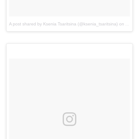
A post shared by Ksenia Tsaritsina (@ksenia_tsaritsina)
on
Aug 13