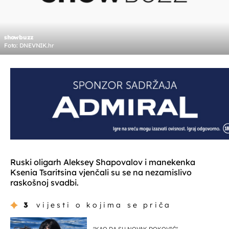
showbuzz
Foto: DNEVNIK.hr
Ruski oligarh Aleksey Shapovalov i manekenka
Ksenia Tsaritsina vjenčali su se na nezamislivo
raskošnoj svadbi.
3
vijesti o kojima se priča