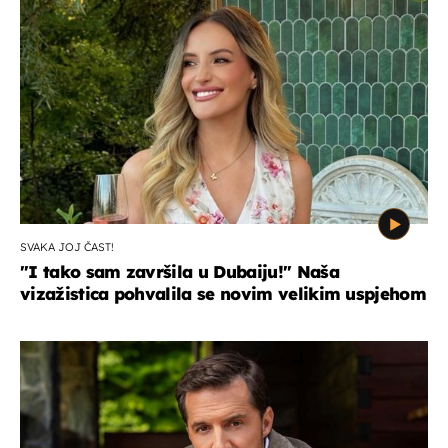
SVAKA JOJ ČAST!
"I tako sam završila u Dubaiju!" Naša
vizažistica pohvalila se novim velikim uspjehom