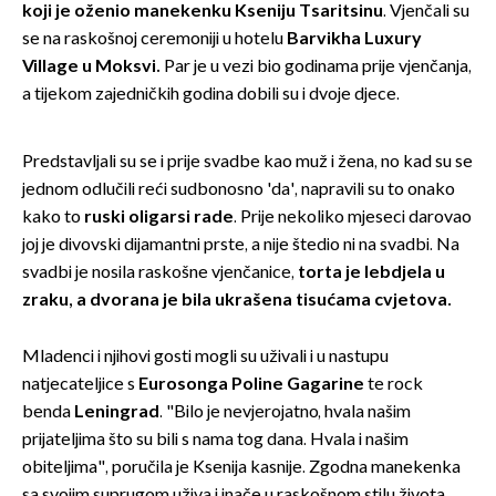
koji je oženio manekenku Kseniju Tsaritsinu
. Vjenčali su
se na raskošnoj ceremoniji u hotelu
Barvikha Luxury
Village u Moksvi.
Par je u vezi bio godinama prije vjenčanja,
a tijekom zajedničkih godina dobili su i dvoje djece.
Predstavljali su se i prije svadbe kao muž i žena, no kad su se
jednom odlučili reći sudbonosno 'da', napravili su to onako
kako to
ruski oligarsi rade
. Prije nekoliko mjeseci darovao
joj je divovski dijamantni prste, a nije štedio ni na svadbi. Na
svadbi je nosila raskošne vjenčanice,
torta je lebdjela u
zraku, a dvorana je bila ukrašena tisućama cvjetova.
Mladenci i njihovi gosti mogli su uživali i u nastupu
natjecateljice s
Eurosonga Poline Gagarine
te rock
benda
Leningrad
. "Bilo je nevjerojatno, hvala našim
prijateljima što su bili s nama tog dana. Hvala i našim
obiteljima", poručila je Ksenija kasnije. Zgodna manekenka
sa svojim suprugom uživa i inače u raskošnom stilu života,