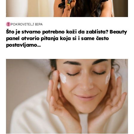
POKROVITELJ BIPA
Što je stvarno potrebno koži da zablista? Beauty
panel otvorio pitanja koja si i same često
postavljamo...
moda & ljepota