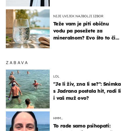
košta samo 18 eura
NIJE UVIJEK NAJBOLJI IZBOR
Teže vam je piti običnu
vodu pa posežete za
mineralnom? Evo što to čini
organizmu
ZABAVA
LOL
"Je li živ, zna li se?": Snimka
s Jadrana postala hit, radi li
i vaš muž ovo?
HMM…
To rade samo psihopati: