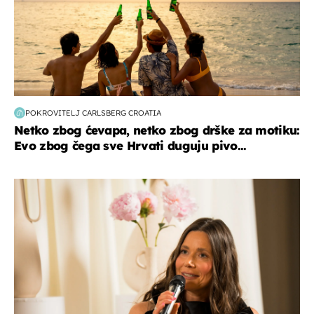
POKROVITELJ CARLSBERG CROATIA
Netko zbog ćevapa, netko zbog drške za motiku:
Evo zbog čega sve Hrvati duguju pivo...
moda & ljepota