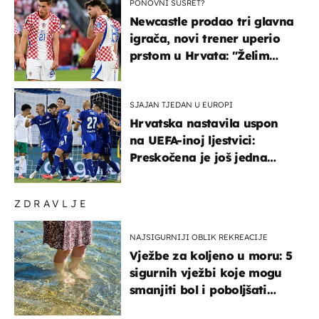
PONOVNI SUSRET?
Newcastle prodao tri glavna
igrača, novi trener uperio
prstom u Hrvata: "Želim
njega!"
SJAJAN TJEDAN U EUROPI
Hrvatska nastavila uspon
na UEFA-inoj ljestvici:
Preskočena je još jedna
država
ZDRAVLJE
NAJSIGURNIJI OBLIK REKREACIJE
Vježbe za koljeno u moru: 5
sigurnih vježbi koje mogu
smanjiti bol i poboljšati
pokretljivost