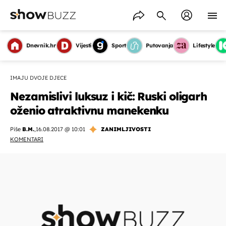
Dnevnik.hr
Vijesti
Sport
Putovanja
Lifestyle
IMAJU DVOJE DJECE
Nezamislivi luksuz i kič: Ruski oligarh
oženio atraktivnu manekenku
Piše
B.M.
,
16.08.2017 @ 10:01
ZANIMLJIVOSTI
KOMENTARI
OMOGUĆI OBAVIJESTI