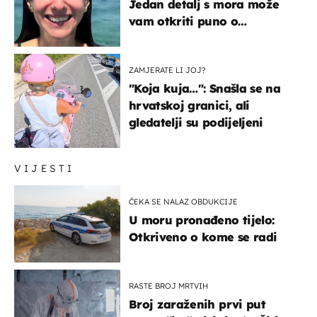
Jedan detalj s mora može
vam otkriti puno o
prijateljima
ZAMJERATE LI JOJ?
"Koja kuja…": Snašla se na
hrvatskoj granici, ali
gledatelji su podijeljeni
VIJESTI
ČEKA SE NALAZ OBDUKCIJE
U moru pronađeno tijelo:
Otkriveno o kome se radi
RASTE BROJ MRTVIH
Broj zaraženih prvi put