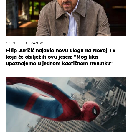
''TO MI JE BIO IZAZOV''
Filip Juričić najavio novu ulogu na Novoj TV
koja će obilježiti ovu jesen: ''Mog lika
upoznajemo u jednom kaotičnom trenutku''