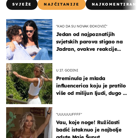
SVJEŽE
NAJČITANIJE
NAJKOMENTIRAN
"KAO DA SU NOVAK ĐOKOVIĆ"
Jedan od najpoznatijih
svjetskih parova stigao na
Jadran, ovakve reakcije
vjerojatno nisu očekivali
U 27. GODINI
Preminula je mlada
influencerica koju je pratilo
više od milijun ljudi, dugo se
borila s opakom bolešću
"UUUUUUFFFF"
Vau, koje noge! Ružičasti
badić istaknuo je najbolje
adute Maje Šuput