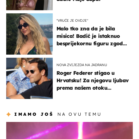
"VRUĆE JE OVDJE"
Malo tko zna da je bila
misica! Badić je istaknuo
besprijekornu figuru zgodne
voditeljice
NOVA ZVIJEZDA NA JADRANU
Roger Federer stigao u
Hrvatsku! Za njegovu ljubav
prema našem otoku
zaslužan je jedan poznati
Hrvat
IMAMO JOŠ
NA OVU TEMU
kultura & zabava