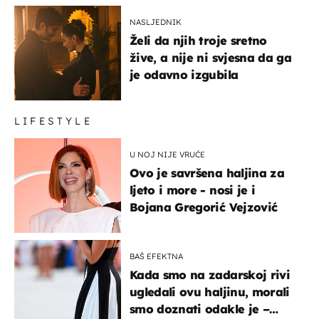
NASLJEDNIK
Želi da njih troje sretno
žive, a nije ni svjesna da ga
je odavno izgubila
LIFESTYLE
U NOJ NIJE VRUĆE
Ovo je savršena haljina za
ljeto i more - nosi je i
Bojana Gregorić Vejzović
BAŠ EFEKTNA
Kada smo na zadarskoj rivi
ugledali ovu haljinu, morali
smo doznati odakle je –