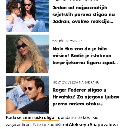
"KAO DA SU NOVAK ĐOKOVIĆ"
Jedan od najpoznatijih
svjetskih parova stigao na
Jadran, ovakve reakcije
vjerojatno nisu očekivali
"VRUĆE JE OVDJE"
Malo tko zna da je bila
misica! Badić je istaknuo
besprijekornu figuru zgodne
voditeljice
NOVA ZVIJEZDA NA JADRANU
Roger Federer stigao u
Hrvatsku! Za njegovu ljubav
prema našem otoku
zaslužan je jedan poznati
Hrvat
Kada se
ženi ruski oligarh
, onda su raskoš i kič
zagarantirani. Nije to zaobišlo ni
Alekseya Shapovalova