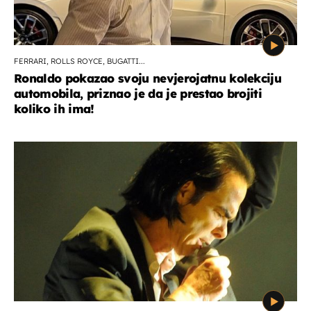
FERRARI, ROLLS ROYCE, BUGATTI...
Ronaldo pokazao svoju nevjerojatnu kolekciju
automobila, priznao je da je prestao brojiti
koliko ih ima!