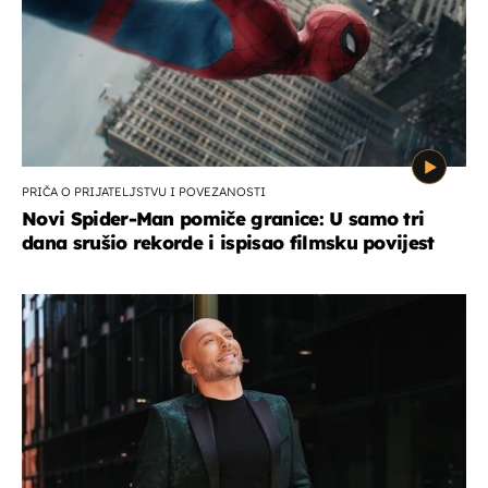
PRIČA O PRIJATELJSTVU I POVEZANOSTI
Novi Spider-Man pomiče granice: U samo tri
dana srušio rekorde i ispisao filmsku povijest