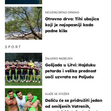
NEVJEROJATNO OPASNO
Otrovno drvo: Tihi ubojica
koji je najopasniji kada
padne kiša
SPORT
ŽALGIRIS RAZBIJEN
Golijada u Litvi: Hajduku
petarda i velika prednost
uoči uzvrata na Poljudu
SLAŽE SE STOŽER
Daliću će se pridružiti jedan
od omiljenih Vatrenih,