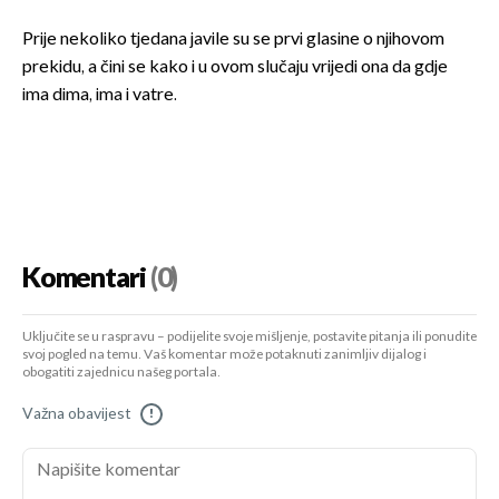
Prije nekoliko tjedana javile su se prvi glasine o njihovom
prekidu, a čini se kako i u ovom slučaju vrijedi ona da gdje
ima dima, ima i vatre.
Komentari
(0)
Uključite se u raspravu – podijelite svoje mišljenje, postavite pitanja ili ponudite
svoj pogled na temu. Vaš komentar može potaknuti zanimljiv dijalog i
obogatiti zajednicu našeg portala.
Važna obavijest
!