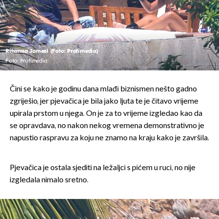
Rihanna Jameel (Foto: Profimedia)
Foto: Profimedia
Čini se kako je godinu dana mlađi biznismen nešto gadno
zgriješio, jer pjevačica je bila jako ljuta te je čitavo vrijeme
upirala prstom u njega. On je za to vrijeme izgledao kao da
se opravdava, no nakon nekog vremena demonstrativno je
napustio raspravu za koju ne znamo na kraju kako je završila.
Pjevačica je ostala sjediti na ležaljci s pićem u ruci, no nije
izgledala nimalo sretno.