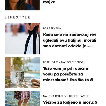
majke
LIFESTYLE
BAŠ EFEKTNA
Kada smo na zadarskoj rivi
ugledali ovu haljinu, morali
smo doznati odakle je –
košta samo 18 eura
NIJE UVIJEK NAJBOLJI IZBOR
Teže vam je piti običnu
vodu pa posežete za
mineralnom? Evo što to čini
organizmu
NAJSIGURNIJI OBLIK REKREACIJE
Vježbe za koljeno u moru: 5