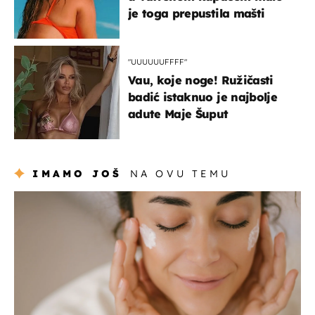
je toga prepustila mašti
"UUUUUUFFFF"
Vau, koje noge! Ružičasti
badić istaknuo je najbolje
adute Maje Šuput
IMAMO JOŠ
NA OVU TEMU
moda & ljepota