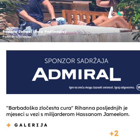
Rihanna Jameel (Foto: Profimedia)
Foto: Profimedia
"Barbadoška zločesta cura" Rihanna posljednjih je
mjeseci u vezi s milijarderom Hassanom Jameelom.
GALERIJA
2