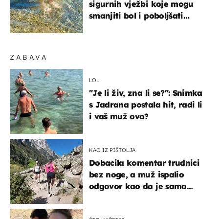
sigurnih vježbi koje mogu
smanjiti bol i poboljšati
pokretljivost
ZABAVA
LOL
"Je li živ, zna li se?": Snimka
s Jadrana postala hit, radi li
i vaš muž ovo?
KAO IZ PIŠTOLJA
Dobacila komentar trudnici
bez noge, a muž ispalio
odgovor kao da je samo
čekao…