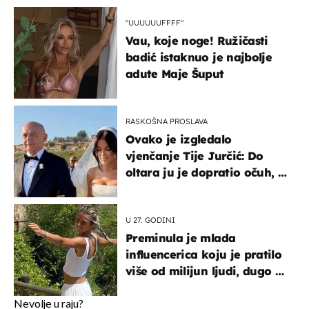
"UUUUUUFFFF"
Vau, koje noge! Ružičasti
badić istaknuo je najbolje
adute Maje Šuput
RASKOŠNA PROSLAVA
Ovako je izgledalo
vjenčanje Tije Jurčić: Do
oltara ju je dopratio očuh, a
slavilo se uz Olivera i Rozgu
U 27. GODINI
Preminula je mlada
influencerica koju je pratilo
više od milijun ljudi, dugo se
borila s opakom bolesti
Nevolje u raju?