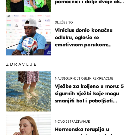
pomoćnici i dalje dvoje oko
ponude
SLUŽBENO
Vinicius donio konačnu
odluku, oglasio se
emotivnom porukom:
"Hvala vam svima"
ZDRAVLJE
NAJSIGURNIJI OBLIK REKREACIJE
Vježbe za koljeno u moru: 5
sigurnih vježbi koje mogu
smanjiti bol i poboljšati
pokretljivost
NOVO ISTRAŽIVANJE
Hormonska terapija u