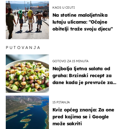
možemo oka sklopiti"
KAOS U CEUTI
Na stotine maloljetnika
lutaju ulicama: "Očajne
obitelji traže svoju djecu"
PUTOVANJA
GOTOVO ZA 15 MINUTA
Najbolja ljetna salata od
graha: Brzinski recept za
dane kada je prevruće za
kuhanje
15 PITANJA
Kviz općeg znanja: Za one
pred kojima se i Google
može sakriti