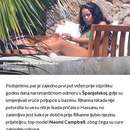
Rihanna Jameel (Foto: Profimedia)
Foto: Profimedia
Podsjetimo, par je zajedno prvi put viđen prije otpriliku
godinu dana naromantičnom odmoru u
Španjolskoj
, gdje su
izmjenjivali vruće poljupce u bazenu. Rihanna nikada nije
potvrdila tu vezu niti je ikada pričala o Hassanu, no
zanimljivo jest kako je dotični prije Rihanne ljubio njezinu
prijateljicu, top model
Naomi Campbell
, zbog čega su cure
zahladile odnose.