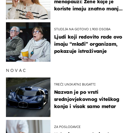
menopauzi: Žene koje je
koriste imaju znatno manji
rizik od ovoga
STUDIJA NA GOTOVO 1.900 OSOBA
Ljudi koji redovito rade ovo
imaju “mlađi” organizam,
pokazuje istraživanje
NOVAC
TREĆI UNIKATNI BUGATTI
Nazvan je po vrsti
srednjovjekovnog viteškog
konja i visok samo metar
ZA POSLODAVCE