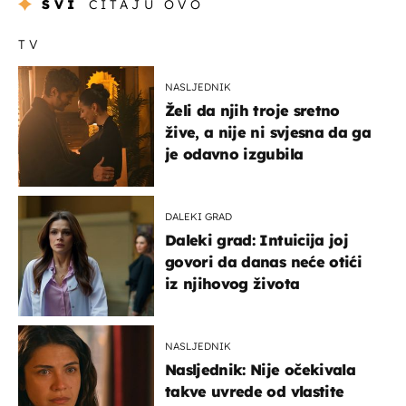
SVI
ČITAJU OVO
TV
NASLJEDNIK
Želi da njih troje sretno
žive, a nije ni svjesna da ga
je odavno izgubila
DALEKI GRAD
Daleki grad: Intuicija joj
govori da danas neće otići
iz njihovog života
NASLJEDNIK
Nasljednik: Nije očekivala
takve uvrede od vlastite