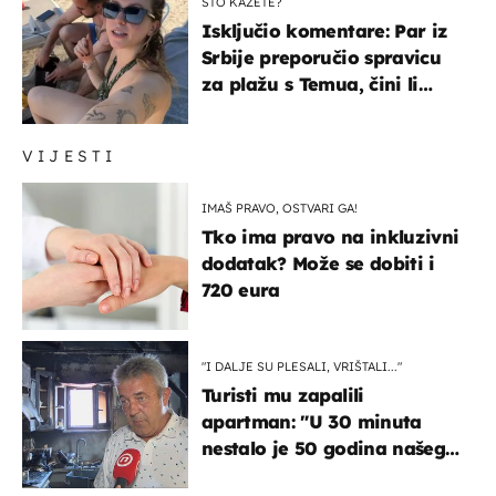
ŠTO KAŽETE?
Isključio komentare: Par iz
Srbije preporučio spravicu
za plažu s Temua, čini li
vam se ovo sigurnim?
VIJESTI
IMAŠ PRAVO, OSTVARI GA!
Tko ima pravo na inkluzivni
dodatak? Može se dobiti i
720 eura
"I DALJE SU PLESALI, VRIŠTALI..."
Turisti mu zapalili
apartman: "U 30 minuta
nestalo je 50 godina našeg
života, supruga i ja ne