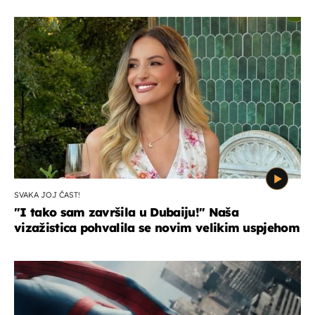
SVAKA JOJ ČAST!
"I tako sam završila u Dubaiju!" Naša
vizažistica pohvalila se novim velikim uspjehom