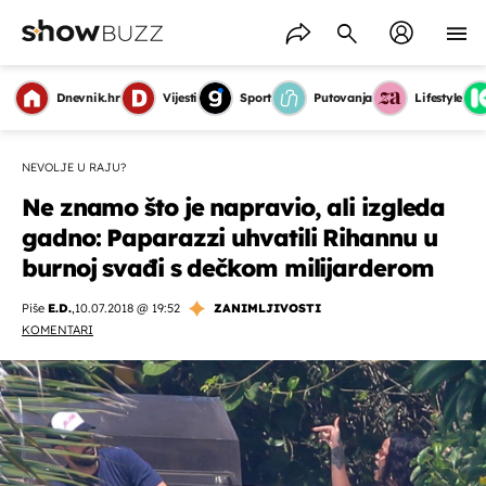
Dnevnik.hr
Vijesti
Sport
Putovanja
Lifestyle
NEVOLJE U RAJU?
Ne znamo što je napravio, ali izgleda
gadno: Paparazzi uhvatili Rihannu u
burnoj svađi s dečkom milijarderom
Piše
E.D.
,
10.07.2018 @ 19:52
ZANIMLJIVOSTI
KOMENTARI
OMOGUĆI OBAVIJESTI