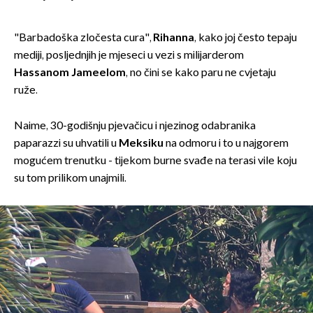
"Barbadoška zločesta cura",
Rihanna
, kako joj često tepaju
mediji, posljednjih je mjeseci u vezi s milijarderom
Hassanom Jameelom
, no čini se kako paru ne cvjetaju
ruže.
Naime, 30-godišnju pjevačicu i njezinog odabranika
paparazzi su uhvatili u
Meksiku
na odmoru i to u najgorem
mogućem trenutku - tijekom burne svađe na terasi vile koju
su tom prilikom unajmili.