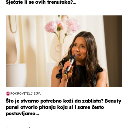
Sjećate li se ovih trenutaka?...
moda & ljepota
POKROVITELJ BIPA
Što je stvarno potrebno koži da zablista? Beauty
panel otvorio pitanja koja si i same često
postavljamo...