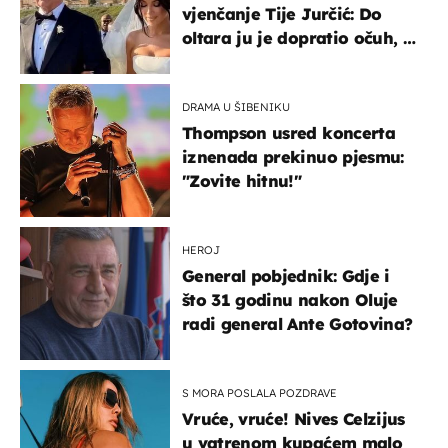
vjenčanje Tije Jurčić: Do
oltara ju je dopratio očuh, a
slavilo se uz Olivera i Rozgu
DRAMA U ŠIBENIKU
Thompson usred koncerta
iznenada prekinuo pjesmu:
"Zovite hitnu!"
HEROJ
General pobjednik: Gdje i
što 31 godinu nakon Oluje
radi general Ante Gotovina?
S MORA POSLALA POZDRAVE
Vruće, vruće! Nives Celzijus
u vatrenom kupaćem malo