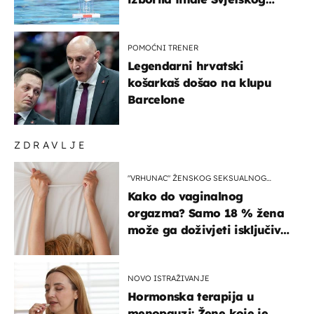
prvenstva
POMOĆNI TRENER
Legendarni hrvatski
košarkaš došao na klupu
Barcelone
ZDRAVLJE
"VRHUNAC" ŽENSKOG SEKSUALNOG
ISKUSTVA
Kako do vaginalnog
orgazma? Samo 18 % žena
može ga doživjeti isključivo
na ovaj način
NOVO ISTRAŽIVANJE
Hormonska terapija u
menopauzi: Žene koje je