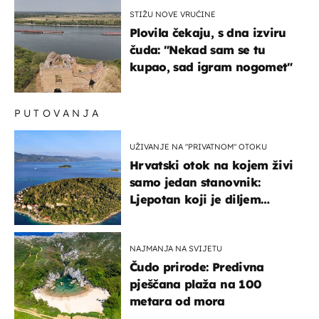
STIŽU NOVE VRUĆINE
Plovila čekaju, s dna izviru
čuda: "Nekad sam se tu
kupao, sad igram nogomet"
PUTOVANJA
UŽIVANJE NA "PRIVATNOM" OTOKU
Hrvatski otok na kojem živi
samo jedan stanovnik:
Ljepotan koji je diljem
svijeta poznat po svojem
"bijelom zlatu"
NAJMANJA NA SVIJETU
Čudo prirode: Predivna
pješčana plaža na 100
metara od mora