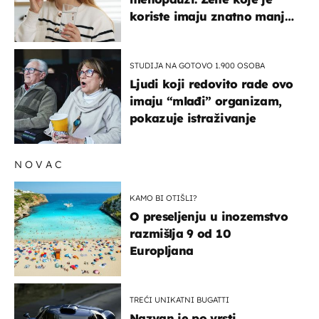
koriste imaju znatno manji
rizik od ovoga
STUDIJA NA GOTOVO 1.900 OSOBA
Ljudi koji redovito rade ovo
imaju “mlađi” organizam,
pokazuje istraživanje
NOVAC
KAMO BI OTIŠLI?
O preseljenju u inozemstvo
razmišlja 9 od 10
Europljana
TREĆI UNIKATNI BUGATTI
Nazvan je po vrsti