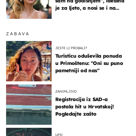
sam na godišnjem”, idealna
je za ljeto, a nosi se i na
zagrebačkoj špici
ZABAVA
JESTE LI PROBALI?
Turisticu oduševila ponuda
u Primoštenu: "Oni su puno
pametniji od nas"
ZANIMLJIVO
Registracija iz SAD-a
postala hit u Hrvatskoj!
Pogledajte zašto
UPS!