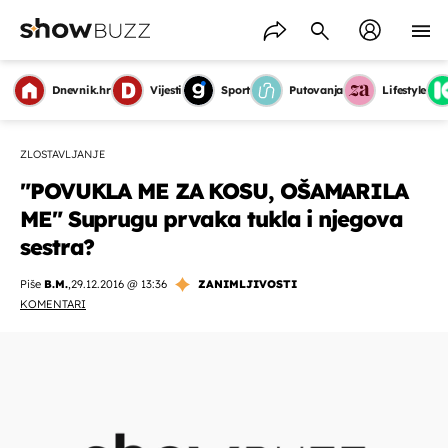
Dnevnik.hr
Vijesti
Sport
Putovanja
Lifestyle
ZLOSTAVLJANJE
"POVUKLA ME ZA KOSU, OŠAMARILA
ME" Suprugu prvaka tukla i njegova
sestra?
Piše
B.M.
,
29.12.2016 @ 13:36
ZANIMLJIVOSTI
KOMENTARI
OMOGUĆI OBAVIJESTI