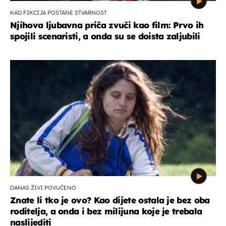
KAD FIKCIJA POSTANE STVARNOST
Njihova ljubavna priča zvuči kao film: Prvo ih
spojili scenaristi, a onda su se doista zaljubili
DANAS ŽIVI POVUČENO
Znate li tko je ovo? Kao dijete ostala je bez oba
roditelja, a onda i bez milijuna koje je trebala
naslijediti