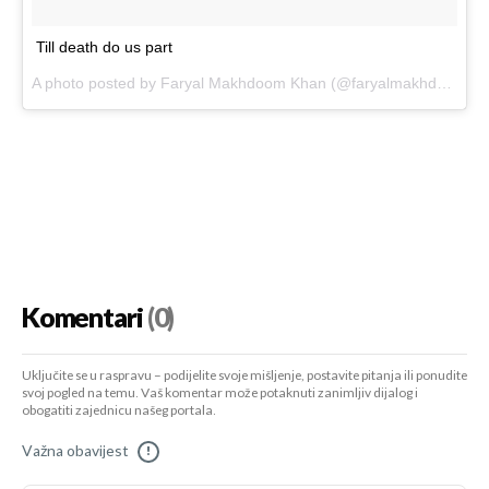
Till death do us part
A photo posted by Faryal Makhdoom Khan (@faryalmakhdoom) on
Komentari
(0)
Uključite se u raspravu – podijelite svoje mišljenje, postavite pitanja ili ponudite
svoj pogled na temu. Vaš komentar može potaknuti zanimljiv dijalog i
obogatiti zajednicu našeg portala.
Važna obavijest
!