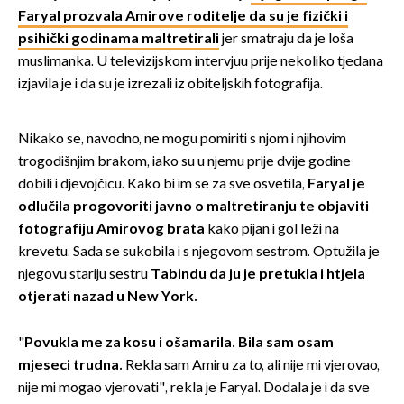
Faryal prozvala Amirove roditelje da su je fizički i
psihički godinama maltretirali
jer smatraju da je loša
muslimanka. U televizijskom intervjuu prije nekoliko tjedana
izjavila je i da su je izrezali iz obiteljskih fotografija.
Nikako se, navodno, ne mogu pomiriti s njom i njihovim
trogodišnjim brakom, iako su u njemu prije dvije godine
dobili i djevojčicu. Kako bi im se za sve osvetila,
Faryal je
odlučila progovoriti javno o maltretiranju te objaviti
fotografiju Amirovog brata
kako pijan i gol leži na
krevetu. Sada se sukobila i s njegovom sestrom. Optužila je
njegovu stariju sestru
Tabindu da ju je pretukla i htjela
otjerati nazad u New York.
"
Povukla me za kosu i ošamarila. Bila sam osam
mjeseci trudna.
Rekla sam Amiru za to, ali nije mi vjerovao,
nije mi mogao vjerovati", rekla je Faryal. Dodala je i da sve