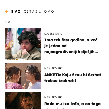
SVI
ČITAJU OVO
TV
DALEKI GRAD
Ima tek šest godina, a već
je jedan od
najnagrađivanijih dječjih
glumaca
NASLJEDNIK
ANKETA: Koju ženu bi Serhat
trebao izabrati?
NASLJEDNIK
Rade mu iza leđa, a on toga