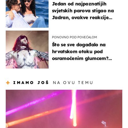
Jedan od najpoznatijih
svjetskih parova stigao na
Jadran, ovakve reakcije
vjerojatno nisu očekivali
PONOVNO POD POVEĆALOM
Što se sve događalo na
hrvatskom otoku pod
osramoćenim glumcem?
Bizarni prizori i danas
izazivaju nevjericu
IMAMO JOŠ
NA OVU TEMU
kultura & zabava