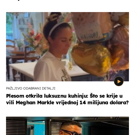
PAŽLJIVO ODABRANI DETALJI
Plesom otkrila luksuznu kuhinju: Što se krije u
vili Meghan Markle vrijednoj 14 milijuna dolara?