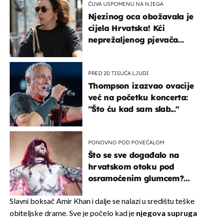
ČUVA USPOMENU NA NJEGA
Njezinog oca obožavala je
cijela Hrvatska! Kći
neprežaljenog pjevača
projurila špicom na dva
kotača
PRED 20 TISUĆA LJUDI
Thompson izazvao ovacije
već na početku koncerta:
"Što ću kad sam slab..."
PONOVNO POD POVEĆALOM
Što se sve događalo na
hrvatskom otoku pod
osramoćenim glumcem?
Bizarni prizori i danas
izazivaju nevjericu
Slavni boksač Amir Khan i dalje se nalazi u središtu teške
obiteljske drame. Sve je počelo kad je
njegova supruga