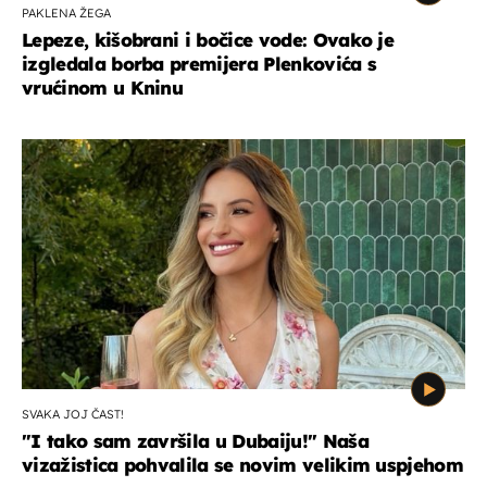
PAKLENA ŽEGA
Lepeze, kišobrani i bočice vode: Ovako je
izgledala borba premijera Plenkovića s
vrućinom u Kninu
SVAKA JOJ ČAST!
"I tako sam završila u Dubaiju!" Naša
vizažistica pohvalila se novim velikim uspjehom