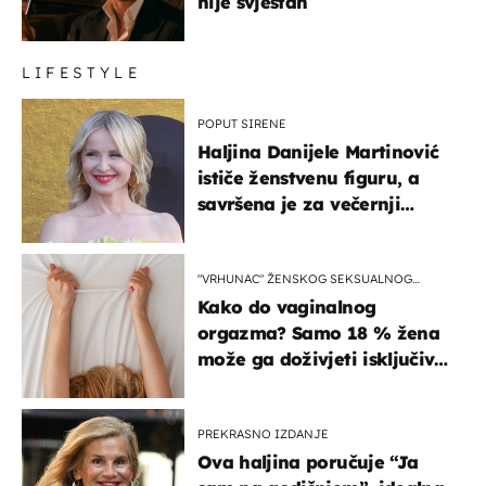
nije svjestan
LIFESTYLE
POPUT SIRENE
Haljina Danijele Martinović
ističe ženstvenu figuru, a
savršena je za večernji
izlazak na moru
"VRHUNAC" ŽENSKOG SEKSUALNOG
ISKUSTVA
Kako do vaginalnog
orgazma? Samo 18 % žena
može ga doživjeti isključivo
na ovaj način
PREKRASNO IZDANJE
Ova haljina poručuje “Ja