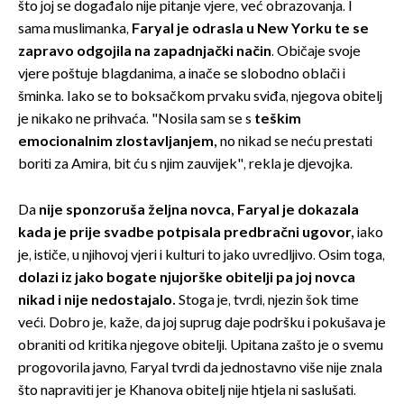
što joj se događalo nije pitanje vjere, već obrazovanja. I
sama muslimanka,
Faryal je odrasla u New Yorku te se
zapravo odgojila na zapadnjački način
. Običaje svoje
vjere poštuje blagdanima, a inače se slobodno oblači i
šminka. Iako se to boksačkom prvaku sviđa, njegova obitelj
je nikako ne prihvaća. "Nosila sam se s
teškim
emocionalnim zlostavljanjem,
no nikad se neću prestati
boriti za Amira, bit ću s njim zauvijek", rekla je djevojka.
Da
nije sponzoruša željna novca, Faryal je dokazala
kada je prije svadbe potpisala predbračni ugovor,
iako
je, ističe, u njihovoj vjeri i kulturi to jako uvredljivo. Osim toga,
dolazi iz jako bogate njujorške obitelji pa joj novca
nikad i nije nedostajalo.
Stoga je, tvrdi, njezin šok time
veći. Dobro je, kaže, da joj suprug daje podršku i pokušava je
obraniti od kritika njegove obitelji. Upitana zašto je o svemu
progovorila javno, Faryal tvrdi da jednostavno više nije znala
što napraviti jer je Khanova obitelj nije htjela ni saslušati.