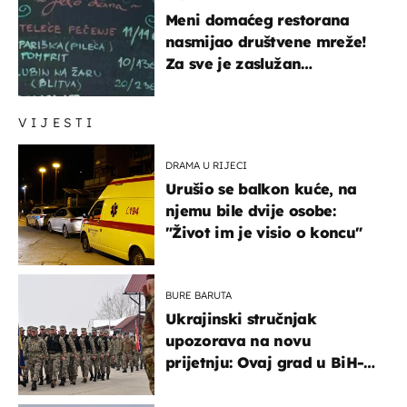
Meni domaćeg restorana
nasmijao društvene mreže!
Za sve je zaslužan
urnebesan naziv jela
VIJESTI
DRAMA U RIJECI
Urušio se balkon kuće, na
njemu bile dvije osobe:
"Život im je visio o koncu"
BURE BARUTA
Ukrajinski stručnjak
upozorava na novu
prijetnju: Ovaj grad u BiH-u
bi mogao biti žarište