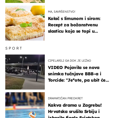
MA, SAVRŠENSTVO!
Kolač s limunom i sirom:
Recept za božanstvenu
slasticu koja se topi u
ustima
SPORT
CIPELARILI GA DOK JE LEŽAO
VIDEO Pojavila se nova
snimka tučnjave BBB-a i
Torcide: "Je*ote, pa ubit će
ga!"
DRAMATIČAN PREOKRET
Kakva drama u Zagrebu!
Hrvatska srušila Srbiju i
izborila finale Svjetskog