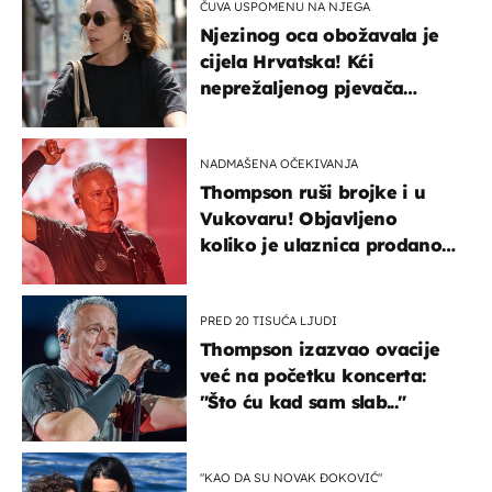
ČUVA USPOMENU NA NJEGA
Njezinog oca obožavala je
cijela Hrvatska! Kći
neprežaljenog pjevača
projurila špicom na dva
kotača
NADMAŠENA OČEKIVANJA
Thompson ruši brojke i u
Vukovaru! Objavljeno
koliko je ulaznica prodano
u kratkom vremenu
PRED 20 TISUĆA LJUDI
Thompson izazvao ovacije
već na početku koncerta:
"Što ću kad sam slab..."
"KAO DA SU NOVAK ĐOKOVIĆ"