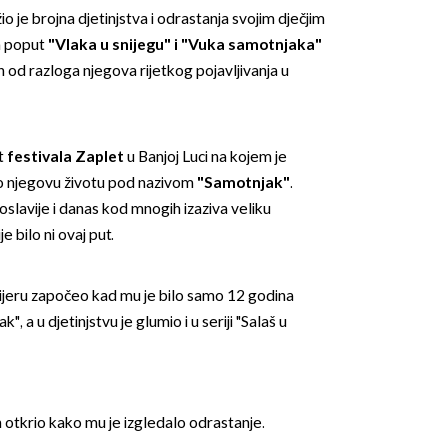
o je brojna djetinjstva i odrastanja svojim dječjim
a poput
"Vlaka u snijegu" i "Vuka samotnjaka"
an od razloga njegova rijetkog pojavljivanja u
t
festivala Zaplet
u Banjoj Luci na kojem je
o njegovu životu pod nazivom
"Samotnjak"
.
lavije i danas kod mnogih izaziva veliku
je bilo ni ovaj put.
ijeru započeo kad mu je bilo samo 12 godina
, a u djetinjstvu je glumio i u seriji "Salaš u
otkrio kako mu je izgledalo odrastanje.