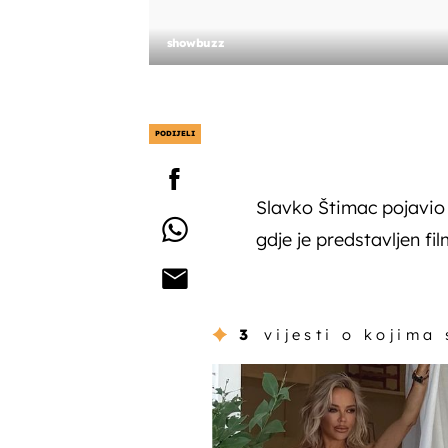
showbuzz
PODIJELI
Slavko Štimac pojavio 
gdje je predstavljen fi
3
vijesti o kojima