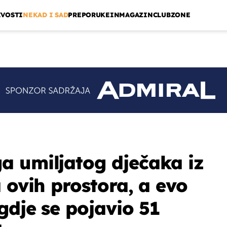
IVOSTI
NEKAD I SAD
PREPORUKE
INMAGAZIN
CLUBZONE
 umiljatog dječaka iz
 ovih prostora, a evo
gdje se pojavio 51