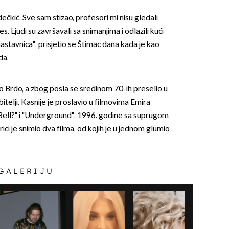
čkić. Sve sam stizao, profesori mi nisu gledali
res. Ljudi su završavali sa snimanjima i odlazili kući
nastavnica", prisjetio se Štimac dana kada je kao
da.
ko Brdo, a zbog posla se sredinom 70-ih preselio u
OMOGUĆI OBAVIJESTI
bitelji. Kasnije je proslavio u filmovima Emira
y Bell?" i "Underground". 1996. godine sa suprugom
ici je snimio dva filma, od kojih je u jednom glumio
 GALERIJU