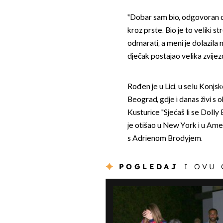
"Dobar sam bio, odgovoran de
kroz prste. Bio je to veliki st
odmarati, a meni je dolazila 
dječak postajao velika zvijez
Rođen je u Lici, u selu Konjs
Beograd, gdje i danas živi s o
Kusturice "Sjećaš li se Doll
je otišao u New York i u Amer
s Adrienom Brodyjem.
POGLEDAJ
I OVU