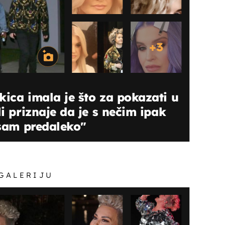
+
3
kica imala je što za pokazati u
li priznaje da je s nečim ipak
 sam predaleko"
 GALERIJU