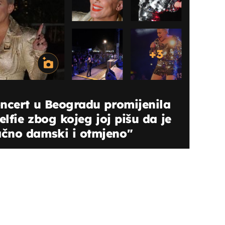
+
3
ncert u Beogradu promijenila
elfie zbog kojeg joj pišu da je
čno damski i otmjeno"