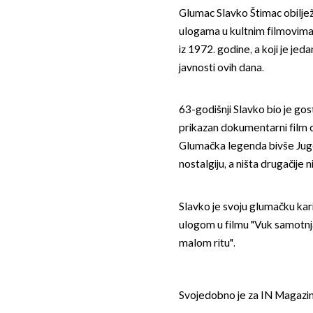
Glumac Slavko Štimac obilježi
ulogama u kultnim filmovim
iz 1972. godine, a koji je jed
javnosti ovih dana.
63-godišnji Slavko bio je gos
prikazan dokumentarni film 
Glumačka legenda bivše Jugos
nostalgiju, a ništa drugačije ni
Slavko je svoju glumačku kar
ulogom u filmu "Vuk samotnjak"
malom ritu".
Svojedobno je za IN Magazin 