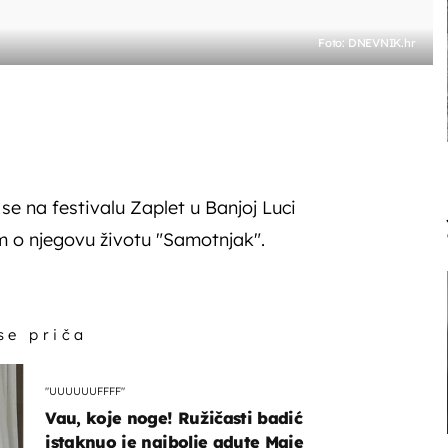
Foto: DNEVNIK.hr
se na festivalu Zaplet u Banjoj Luci
lm o njegovu životu "Samotnjak".
 se priča
"UUUUUUFFFF"
Vau, koje noge! Ružičasti badić
istaknuo je najbolje adute Maje