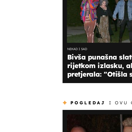
NEKAD I SAD
Bivša punašna slat
rijetkom izlasku, a
pretjerala: "Otišla
POGLEDAJ
I OVU