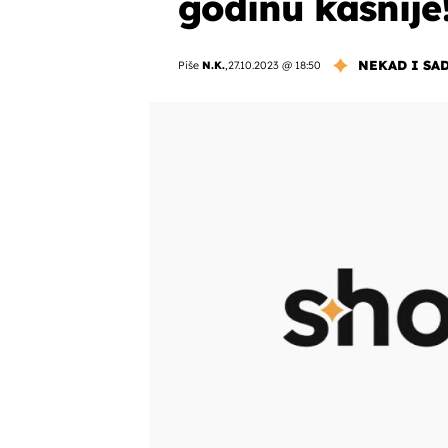
godinu kasnije
NEKAD I SA
Piše
N.K.
,
27.10.2023 @ 18:50