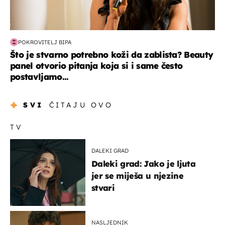
POKROVITELJ BIPA
Što je stvarno potrebno koži da zablista? Beauty
panel otvorio pitanja koja si i same često
postavljamo...
SVI
ČITAJU OVO
TV
DALEKI GRAD
Daleki grad: Jako je ljuta
jer se miješa u njezine
stvari
NASLJEDNIK