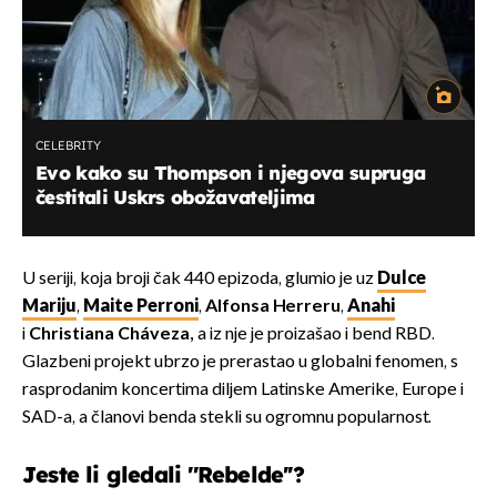
CELEBRITY
Evo kako su Thompson i njegova supruga
čestitali Uskrs obožavateljima
U seriji, koja broji čak 440 epizoda, glumio je uz
Dulce
Mariju
,
Maite Perroni
,
Alfonsa Herreru
,
Anahi
i
Christiana Cháveza,
a iz nje je proizašao i bend RBD.
Glazbeni projekt ubrzo je prerastao u globalni fenomen, s
rasprodanim koncertima diljem Latinske Amerike, Europe i
SAD-a, a članovi benda stekli su ogromnu popularnost.
Jeste li gledali ''Rebelde''?