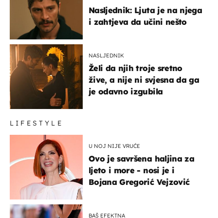
Nasljednik: Ljuta je na njega
i zahtjeva da učini nešto
NASLJEDNIK
Želi da njih troje sretno
žive, a nije ni svjesna da ga
je odavno izgubila
LIFESTYLE
U NOJ NIJE VRUĆE
Ovo je savršena haljina za
ljeto i more - nosi je i
Bojana Gregorić Vejzović
BAŠ EFEKTNA