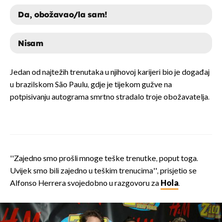
Da, obožavao/la sam!
Nisam
DA, OBOŽAVAO/LA SAM!
Jedan od najtežih trenutaka u njihovoj karijeri bio je događaj
u brazilskom São Paulu, gdje je tijekom gužve na
NISAM
potpisivanju autograma smrtno stradalo troje obožavatelja.
''Zajedno smo prošli mnoge teške trenutke, poput toga.
Uvijek smo bili zajedno u teškim trenucima'', prisjetio se
Alfonso Herrera svojedobno u razgovoru za
Hola
.