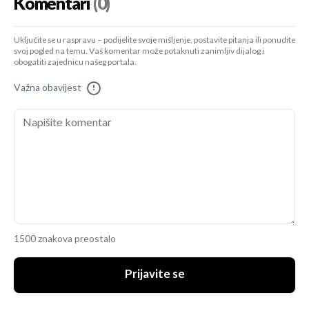
Komentari
(0)
Uključite se u raspravu – podijelite svoje mišljenje, postavite pitanja ili ponudite
svoj pogled na temu. Vaš komentar može potaknuti zanimljiv dijalog i
obogatiti zajednicu našeg portala.
Važna obavijest
!
1500 znakova preostalo
Prijavite se