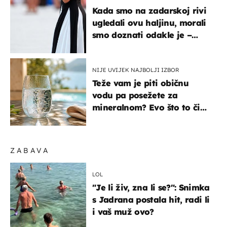
Kada smo na zadarskoj rivi
ugledali ovu haljinu, morali
smo doznati odakle je –
košta samo 18 eura
NIJE UVIJEK NAJBOLJI IZBOR
Teže vam je piti običnu
vodu pa posežete za
mineralnom? Evo što to čini
organizmu
ZABAVA
LOL
"Je li živ, zna li se?": Snimka
s Jadrana postala hit, radi li
i vaš muž ovo?