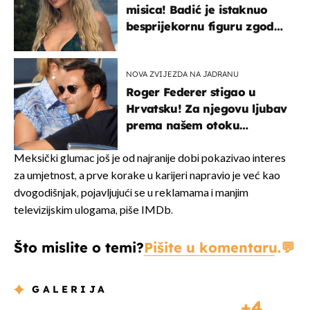
misica! Badić je istaknuo
besprijekornu figuru zgodne
voditeljice
NOVA ZVIJEZDA NA JADRANU
Roger Federer stigao u
Hrvatsku! Za njegovu ljubav
prema našem otoku
zaslužan je jedan poznati
Hrvat
Meksički glumac još je od najranije dobi pokazivao interes
za umjetnost, a prve korake u karijeri napravio je već kao
dvogodišnjak, pojavljujući se u reklamama i manjim
televizijskim ulogama, piše IMDb.
Što mislite o temi?
Pišite u komentaru.
GALERIJA
4