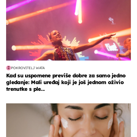
POKROVITELJ WATA
Kad su uspomene previše dobre za samo jedno
gledanje: Mali uređaj koji je još jednom oživio
trenutke s ple...
moda & ljepota