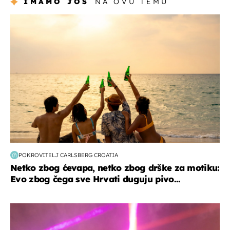
IMAMO JOŠ
NA OVU TEMU
zanimljivosti
POKROVITELJ CARLSBERG CROATIA
Netko zbog ćevapa, netko zbog drške za motiku:
Evo zbog čega sve Hrvati duguju pivo...
kultura & zabava