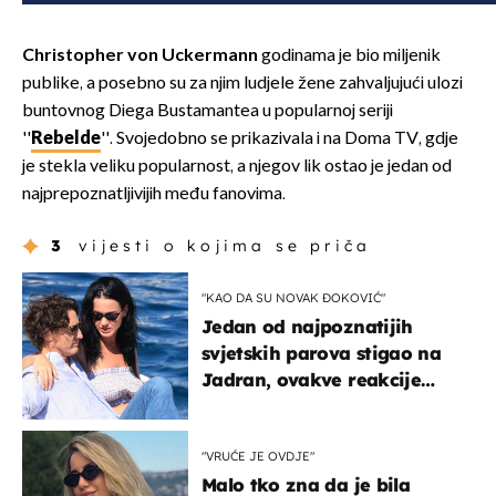
Christopher von Uckermann
godinama je bio miljenik
publike, a posebno su za njim ludjele žene zahvaljujući ulozi
buntovnog Diega Bustamantea u popularnoj seriji
''
Rebelde
''. Svojedobno se prikazivala i na Doma TV, gdje
je stekla veliku popularnost, a njegov lik ostao je jedan od
najprepoznatljivijih među fanovima.
3
vijesti o kojima se priča
"KAO DA SU NOVAK ĐOKOVIĆ"
Jedan od najpoznatijih
svjetskih parova stigao na
Jadran, ovakve reakcije
vjerojatno nisu očekivali
"VRUĆE JE OVDJE"
Malo tko zna da je bila