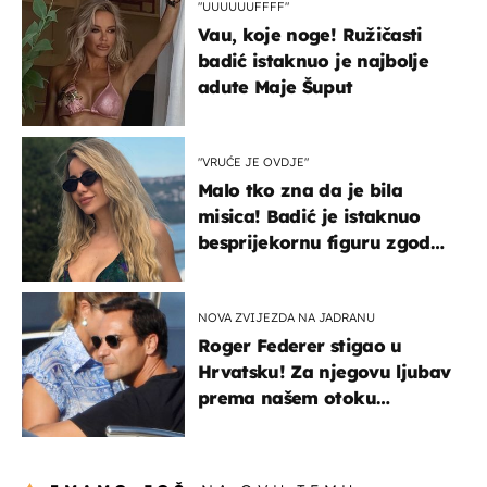
"UUUUUUFFFF"
Vau, koje noge! Ružičasti
badić istaknuo je najbolje
adute Maje Šuput
"VRUĆE JE OVDJE"
Malo tko zna da je bila
misica! Badić je istaknuo
besprijekornu figuru zgodne
voditeljice
NOVA ZVIJEZDA NA JADRANU
Roger Federer stigao u
Hrvatsku! Za njegovu ljubav
prema našem otoku
zaslužan je jedan poznati
Hrvat