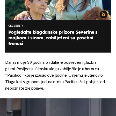
CELEBRITY
Pogledajte blagdanske prizore Severine s
majkom i sinom, zabilježeni su posebni
trenuci
Danas mu je 39 godina, a i dalje je posvećen i glazbi i
glumi. Posljednju filmsku ulogu zabilježilo je u hororcu
''Pacifico'' koji je izašao ove godine. U njemu je utjelovio
Tiaga koji s grupom ljudi na otoku Pacificu želi pobjeći od
nepoznate zle pojave.