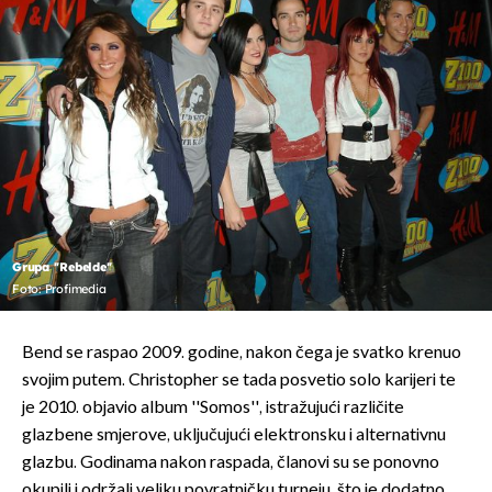
Grupa ''Rebelde''
Foto: Profimedia
Bend se raspao 2009. godine, nakon čega je svatko krenuo
svojim putem. Christopher se tada posvetio solo karijeri te
je 2010. objavio album ''Somos'', istražujući različite
glazbene smjerove, uključujući elektronsku i alternativnu
glazbu. Godinama nakon raspada, članovi su se ponovno
okupili i održali veliku povratničku turneju, što je dodatno