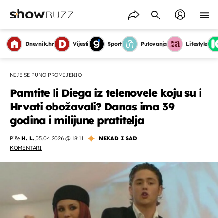
Dnevnik.hr
Vijesti
Sport
Putovanja
Lifestyle
NIJE SE PUNO PROMIJENIO
Pamtite li Diega iz telenovele koju su i
Hrvati obožavali? Danas ima 39
godina i milijune pratitelja
Piše
H. L.
,
05.04.2026 @ 18:11
NEKAD I SAD
KOMENTARI
OMOGUĆI OBAVIJESTI