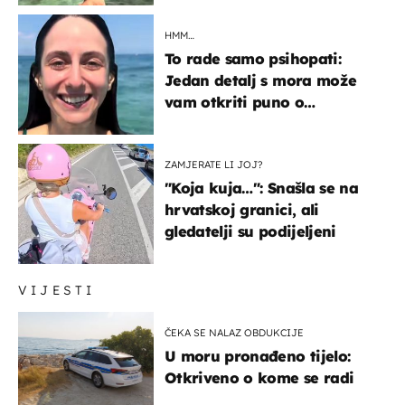
HMM…
To rade samo psihopati:
Jedan detalj s mora može
vam otkriti puno o
prijateljima
ZAMJERATE LI JOJ?
"Koja kuja…": Snašla se na
hrvatskoj granici, ali
gledatelji su podijeljeni
VIJESTI
ČEKA SE NALAZ OBDUKCIJE
U moru pronađeno tijelo:
Otkriveno o kome se radi