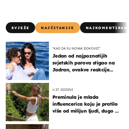
SVJEŽE
NAJČITANIJE
NAJKOMENTIRAN
"KAO DA SU NOVAK ĐOKOVIĆ"
Jedan od najpoznatijih
svjetskih parova stigao na
Jadran, ovakve reakcije
vjerojatno nisu očekivali
U 27. GODINI
Preminula je mlada
influencerica koju je pratilo
više od milijun ljudi, dugo se
borila s opakom bolešću