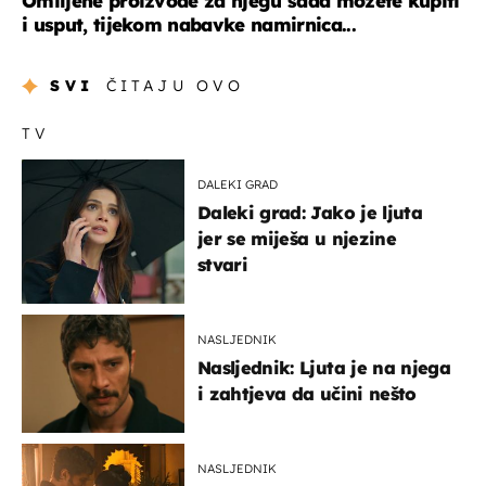
Omiljene proizvode za njegu sada možete kupiti
i usput, tijekom nabavke namirnica...
SVI
ČITAJU OVO
TV
DALEKI GRAD
Daleki grad: Jako je ljuta
jer se miješa u njezine
stvari
NASLJEDNIK
Nasljednik: Ljuta je na njega
i zahtjeva da učini nešto
NASLJEDNIK