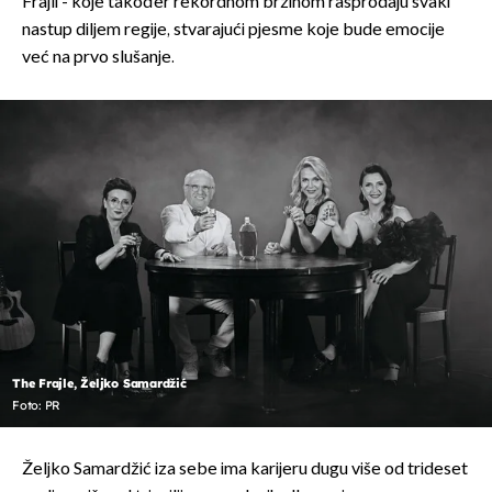
Frajli - koje također rekordnom brzinom rasprodaju svaki
nastup diljem regije, stvarajući pjesme koje bude emocije
već na prvo slušanje.
The Frajle, Željko Samardžić
Foto: PR
Željko Samardžić iza sebe ima karijeru dugu više od trideset