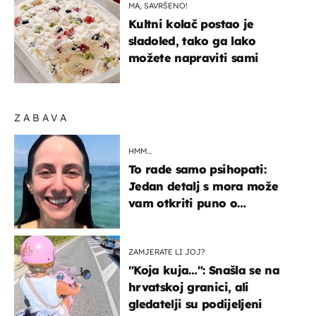
MA, SAVRŠENO!
Kultni kolač postao je
sladoled, tako ga lako
možete napraviti sami
ZABAVA
HMM…
To rade samo psihopati:
Jedan detalj s mora može
vam otkriti puno o
prijateljima
ZAMJERATE LI JOJ?
"Koja kuja…": Snašla se na
hrvatskoj granici, ali
gledatelji su podijeljeni