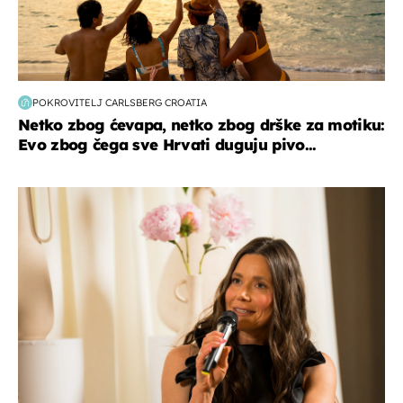
POKROVITELJ CARLSBERG CROATIA
Netko zbog ćevapa, netko zbog drške za motiku:
Evo zbog čega sve Hrvati duguju pivo...
moda & ljepota