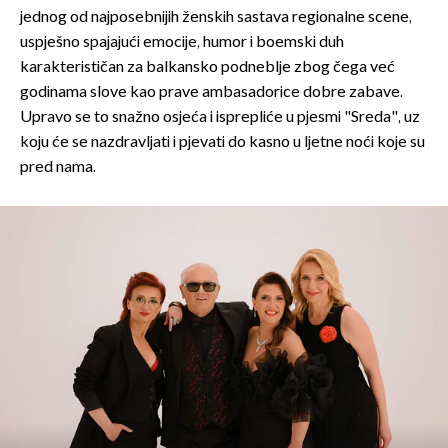
jednog od najposebnijih ženskih sastava regionalne scene,
uspješno spajajući emocije, humor i boemski duh
karakterističan za balkansko podneblje zbog čega već
godinama slove kao prave ambasadorice dobre zabave.
Upravo se to snažno osjeća i isprepliće u pjesmi "Sreda", uz
koju će se nazdravljati i pjevati do kasno u ljetne noći koje su
pred nama.