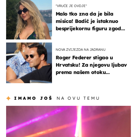
"VRUĆE JE OVDJE"
Malo tko zna da je bila
misica! Badić je istaknuo
besprijekornu figuru zgodne
voditeljice
NOVA ZVIJEZDA NA JADRANU
Roger Federer stigao u
Hrvatsku! Za njegovu ljubav
prema našem otoku
zaslužan je jedan poznati
Hrvat
IMAMO JOŠ
NA OVU TEMU
kultura & zabava