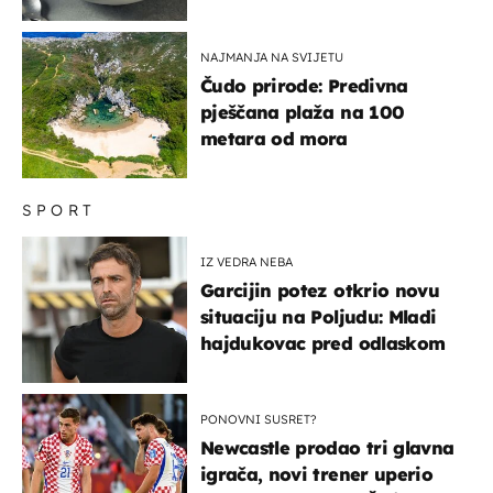
paše uz pečeno meso
NAJMANJA NA SVIJETU
Čudo prirode: Predivna
pješčana plaža na 100
metara od mora
SPORT
IZ VEDRA NEBA
Garcijin potez otkrio novu
situaciju na Poljudu: Mladi
hajdukovac pred odlaskom
PONOVNI SUSRET?
Newcastle prodao tri glavna
igrača, novi trener uperio