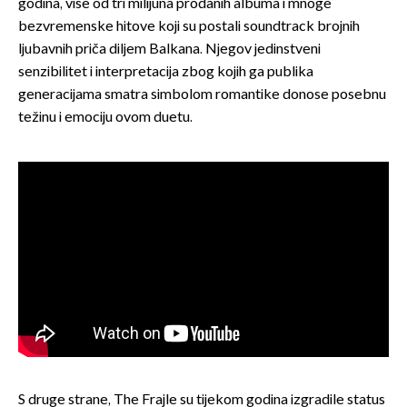
godina, više od tri milijuna prodanih albuma i mnoge
bezvremenske hitove koji su postali soundtrack brojnih
ljubavnih priča diljem Balkana. Njegov jedinstveni
senzibilitet i interpretacija zbog kojih ga publika
generacijama smatra simbolom romantike donose posebnu
težinu i emociju ovom duetu.
S druge strane, The Frajle su tijekom godina izgradile status