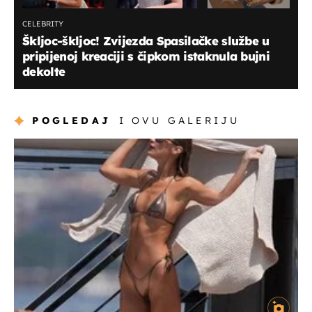
CELEBRITY
Škljoc-škljoc! Zvijezda Spasilačke službe u
pripijenoj kreaciji s čipkom istaknula bujni
dekolte
POGLEDAJ
I OVU GALERIJU