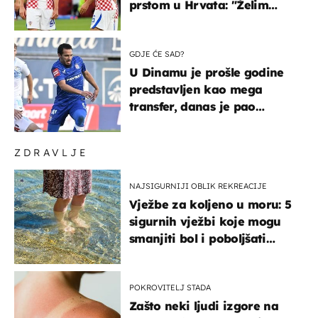
prstom u Hrvata: "Želim
njega!"
GDJE ĆE SAD?
U Dinamu je prošle godine
predstavljen kao mega
transfer, danas je pao
najniže u karijeri
ZDRAVLJE
NAJSIGURNIJI OBLIK REKREACIJE
Vježbe za koljeno u moru: 5
sigurnih vježbi koje mogu
smanjiti bol i poboljšati
pokretljivost
POKROVITELJ STADA
Zašto neki ljudi izgore na