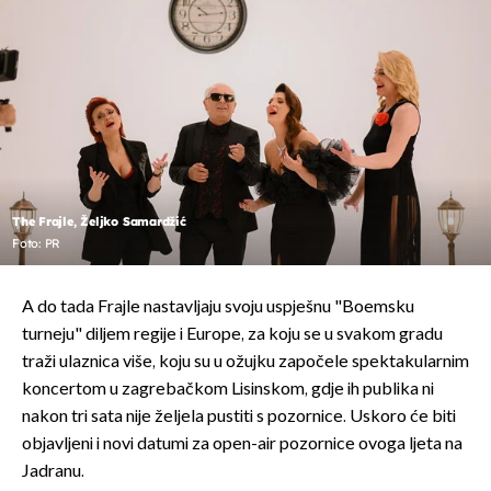
The Frajle, Željko Samardžić
Foto: PR
A do tada Frajle nastavljaju svoju uspješnu "Boemsku
turneju" diljem regije i Europe, za koju se u svakom gradu
traži ulaznica više, koju su u ožujku započele spektakularnim
koncertom u zagrebačkom Lisinskom, gdje ih publika ni
nakon tri sata nije željela pustiti s pozornice. Uskoro će biti
objavljeni i novi datumi za open-air pozornice ovoga ljeta na
Jadranu.