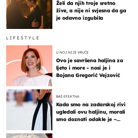
Želi da njih troje sretno
žive, a nije ni svjesna da ga
je odavno izgubila
LIFESTYLE
U NOJ NIJE VRUĆE
Ovo je savršena haljina za
ljeto i more - nosi je i
Bojana Gregorić Vejzović
BAŠ EFEKTNA
Kada smo na zadarskoj rivi
ugledali ovu haljinu, morali
smo doznati odakle je –
košta samo 18 eura