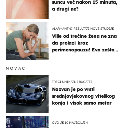
suncu već nakon 15 minuta,
a drugi ne?
ALARMANTNI REZULTATI NOVE STUDIJE
Više od trećine žena ne zna
da prolazi kroz
perimenopauzu! Evo zašto
su simptomi toliko
zbunjujući
NOVAC
TREĆI UNIKATNI BUGATTI
Nazvan je po vrsti
srednjovjekovnog viteškog
konja i visok samo metar
OVO JE 10 NAJBOLJIH