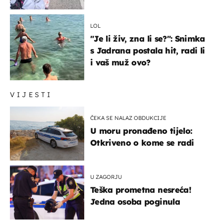
LOL
"Je li živ, zna li se?": Snimka
s Jadrana postala hit, radi li
i vaš muž ovo?
VIJESTI
ČEKA SE NALAZ OBDUKCIJE
U moru pronađeno tijelo:
Otkriveno o kome se radi
U ZAGORJU
Teška prometna nesreća!
Jedna osoba poginula