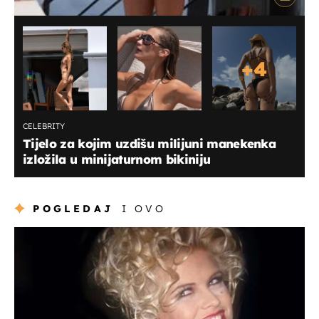
+
4
CELEBRITY
Tijelo za kojim uzdišu milijuni manekenka
izložila u minijaturnom bikiniju
POGLEDAJ
I OVO