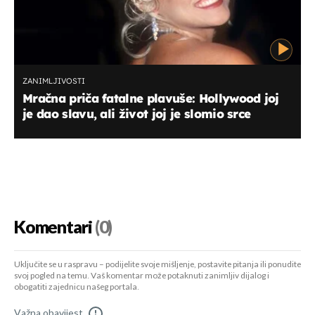
ZANIMLJIVOSTI
Mračna priča fatalne plavuše: Hollywood joj
je dao slavu, ali život joj je slomio srce
Komentari
(0)
Uključite se u raspravu – podijelite svoje mišljenje, postavite pitanja ili ponudite
svoj pogled na temu. Vaš komentar može potaknuti zanimljiv dijalog i
obogatiti zajednicu našeg portala.
Važna obavijest
!