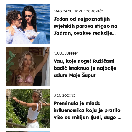
"KAO DA SU NOVAK ĐOKOVIĆ"
Jedan od najpoznatijih
svjetskih parova stigao na
Jadran, ovakve reakcije
vjerojatno nisu očekivali
"UUUUUUFFFF"
Vau, koje noge! Ružičasti
badić istaknuo je najbolje
adute Maje Šuput
U 27. GODINI
Preminula je mlada
influencerica koju je pratilo
više od milijun ljudi, dugo se
borila s opakom bolešću