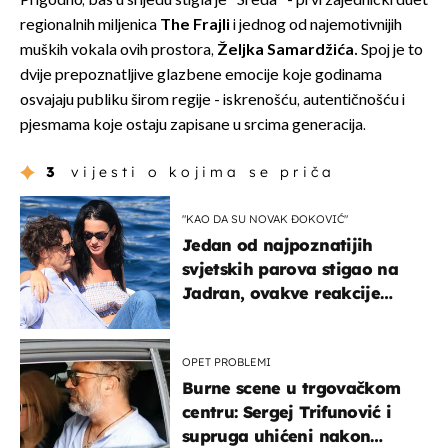
Prigodno, baš u srijedu stigla je "Sreda" - prvi zajednički duet
regionalnih miljenica
The Frajli
i jednog od najemotivnijih
muških vokala ovih prostora,
Željka Samardžića.
Spoj je to
dvije prepoznatljive glazbene emocije koje godinama
osvajaju publiku širom regije - iskrenošću, autentičnošću i
pjesmama koje ostaju zapisane u srcima generacija.
3
vijesti o kojima se priča
"KAO DA SU NOVAK ĐOKOVIĆ"
Jedan od najpoznatijih
svjetskih parova stigao na
Jadran, ovakve reakcije
vjerojatno nisu očekivali
OPET PROBLEMI
Burne scene u trgovačkom
centru: Sergej Trifunović i
supruga uhićeni nakon