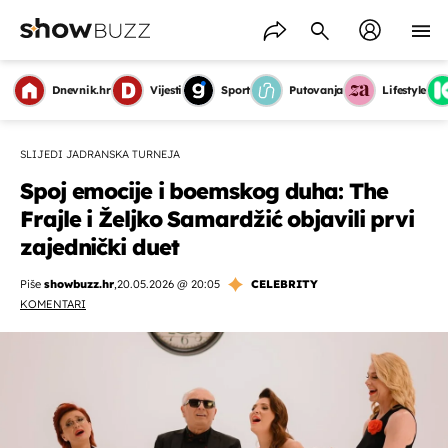
Dnevnik.hr
Vijesti
Sport
Putovanja
Lifestyle
SLIJEDI JADRANSKA TURNEJA
Spoj emocije i boemskog duha: The
Frajle i Željko Samardžić objavili prvi
zajednički duet
Piše
showbuzz.hr
,
20.05.2026 @ 20:05
CELEBRITY
KOMENTARI
OMOGUĆI OBAVIJESTI