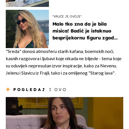
svađe!
"VRUĆE JE OVDJE"
Malo tko zna da je bila
misica! Badić je istaknuo
besprijekornu figuru zgodne
voditeljice
"Sreda" donosi atmosferu starih kafana, boemskih noći,
kasnih razgovora i ljubavi koje nikada ne blijede - tema koje
su oduvijek nepresušan izvor inspiracije, kako za Nevenu,
Jelenu i Slavicu iz Frajli, tako i za omiljenog "Starog lava".
POGLEDAJ
I OVO