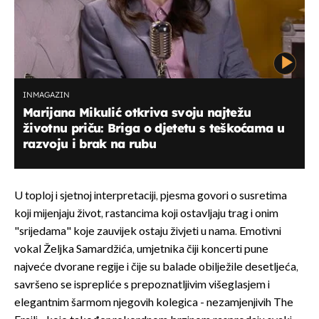
INMAGAZIN
Marijana Mikulić otkriva svoju najtežu
životnu priču: Briga o djetetu s teškoćama u
razvoju i brak na rubu
U toploj i sjetnoj interpretaciji, pjesma govori o susretima
koji mijenjaju život, rastancima koji ostavljaju trag i onim
"srijedama" koje zauvijek ostaju živjeti u nama. Emotivni
vokal Željka Samardžića, umjetnika čiji koncerti pune
najveće dvorane regije i čije su balade obilježile desetljeća,
savršeno se isprepliće s prepoznatljivim višeglasjem i
elegantnim šarmom njegovih kolegica - nezamjenjivih The