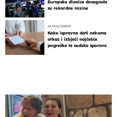
Europske dionice dosegnule
su rekordne razine
ZA POSLODAVCE
Kako ispravno dati nekome
otkaz i izbjeći najčešće
pogreške te sudske sporove