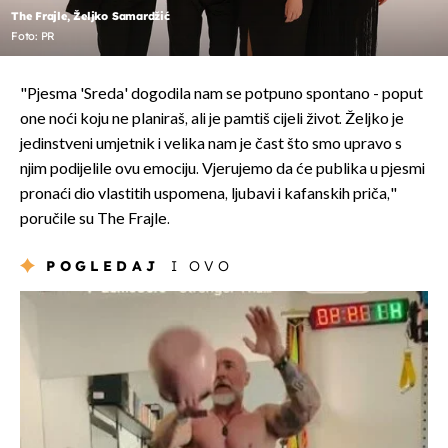
The Frajle, Željko Samardžić
Foto: PR
"Pjesma 'Sreda' dogodila nam se potpuno spontano - poput
one noći koju ne planiraš, ali je pamtiš cijeli život. Željko je
jedinstveni umjetnik i velika nam je čast što smo upravo s
njim podijelile ovu emociju. Vjerujemo da će publika u pjesmi
pronaći dio vlastitih uspomena, ljubavi i kafanskih priča,"
poručile su The Frajle.
POGLEDAJ
I OVO