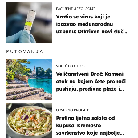
PACIJENT U IZOLACIJI
Vratio se virus koji je
izazvao međunarodnu
uzbunu: Otkriven novi slučaj
u Europi
PUTOVANJA
VODIČ PO OTOKU
Veličanstveni Brač: Kameni
otok na kojem ćete pronaći
pustinju, predivne plaže i
uzbudljivu hranu
OBVEZNO PROBATI!
Prefina ljetna salata od
kupusa: Kremasto
savršenstvo koje najbolje