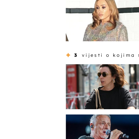
3
vijesti o kojima