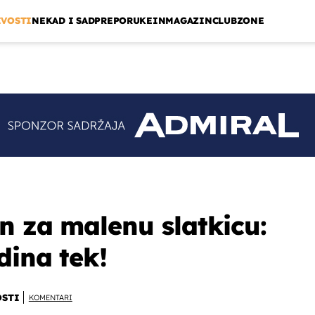
IVOSTI
NEKAD I SAD
PREPORUKE
INMAGAZIN
CLUBZONE
n za malenu slatkicu:
dina tek!
OSTI
KOMENTARI