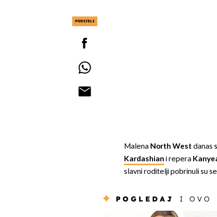
PODIJELI
Malena
North West
danas s
Kardashian
i repera
Kanye
slavni roditelji pobrinuli su 
POGLEDAJ
I OVO