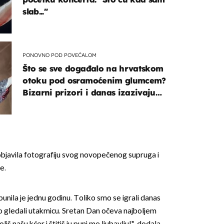
slab..."
PONOVNO POD POVEĆALOM
Što se sve događalo na hrvatskom
otoku pod osramoćenim glumcem?
Bizarni prizori i danas izazivaju
nevjericu
bjavila fotografiju svog novopečenog supruga i
e.
punila je jednu godinu. Toliko smo se igrali danas
mo gledali utakmicu. Sretan Dan očeva najboljem