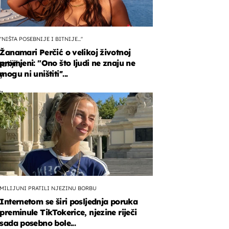
''NIŠTA POSEBNIJE I BITNIJE...''
Žanamari Perčić o velikoj životnoj
promjeni: "Ono što ljudi ne znaju ne
atijih
y
mogu ni uništiti''...
ila
an.
MILIJUNI PRATILI NJEZINU BORBU
Internetom se širi posljednja poruka
preminule TikTokerice, njezine riječi
sada posebno bole...