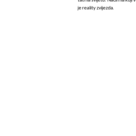
tati na svijetu! Način na koji v
je reality zvijezda.