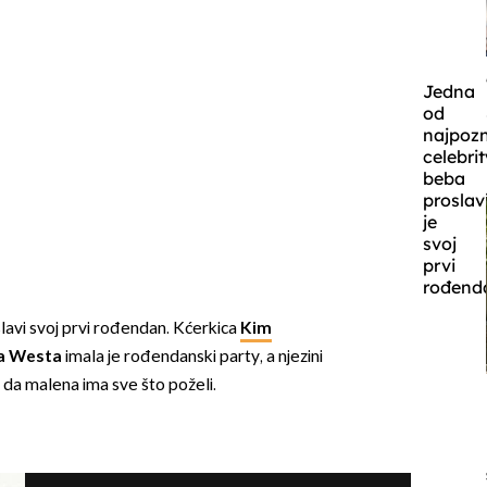
Jedna
od
najpozn
celebrit
beba
proslav
je
svoj
prvi
rođend
lavi svoj prvi rođendan. Kćerkica
Kim
a Westa
imala je rođendanski party, a njezini
se da malena ima sve što poželi.