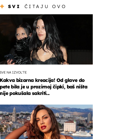
SVI
ČITAJU OVO
SVE NA IZVOL'TE
Kakva bizarna kreacija! Od glave do
pete bila je u prozirnoj čipki, baš ništa
nije pokušala sakriti...