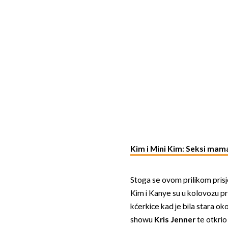
Kim i Mini Kim: Seksi mama 
Stoga se ovom prilikom pris
Kim i Kanye su u kolovozu pro
kćerkice kad je bila stara ok
showu
Kris Jenner
te otkrio