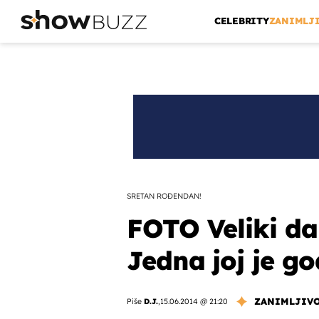
CELEBRITY
ZANIMLJ
SRETAN ROĐENDAN!
FOTO Veliki da
Jedna joj je go
ZANIMLJIV
Piše
D.J.
,
15.06.2014 @ 21:20