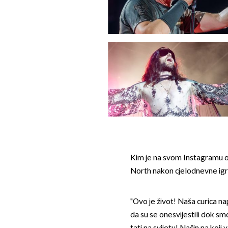
Kim je na svom Instagramu o
North nakon cjelodnevne igr
"Ovo je život! Naša curica na
da su se onesvijestili dok s