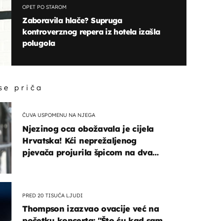
OPET PO STAROM
Zaboravila hlače? Supruga
kontroverznog repera iz hotela izašla
polugola
 se priča
ČUVA USPOMENU NA NJEGA
Njezinog oca obožavala je cijela
Hrvatska! Kći neprežaljenog
pjevača projurila špicom na dva
kotača
PRED 20 TISUĆA LJUDI
Thompson izazvao ovacije već na
početku koncerta: "Što ću kad sam