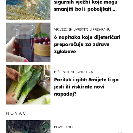
sigurnih vježbi koje mogu
smanjiti bol i poboljšati
pokretljivost
VRIJEDI IH UVRSTITI U PREHRANU
6 napitaka koje dijetetičari
preporučuju za zdrave
zglobove
PIŠE NUTRICIONISTICA
Poriluk i giht: Smijete li ga
jesti ili riskirate novi
napadaj?
NOVAC
POVOLJNO