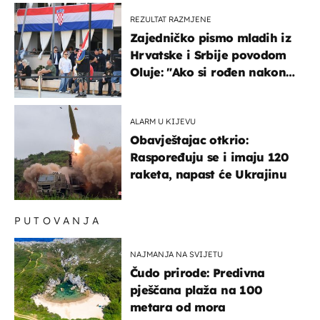
REZULTAT RAZMJENE
Zajedničko pismo mladih iz
Hrvatske i Srbije povodom
Oluje: "Ako si rođen nakon
'95..."
ALARM U KIJEVU
Obavještajac otkrio:
Raspoređuju se i imaju 120
raketa, napast će Ukrajinu
PUTOVANJA
NAJMANJA NA SVIJETU
Čudo prirode: Predivna
pješčana plaža na 100
metara od mora