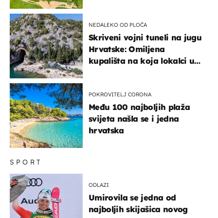
NEDALEKO OD PLOČA
Skriveni vojni tuneli na jugu
Hrvatske: Omiljena
kupališta na koja lokalci u
miru dolaze roniti i skakati
u more
POKROVITELJ CORONA
Među 100 najboljih plaža
svijeta našla se i jedna
hrvatska
SPORT
ODLAZI
Umirovila se jedna od
najboljih skijašica novog