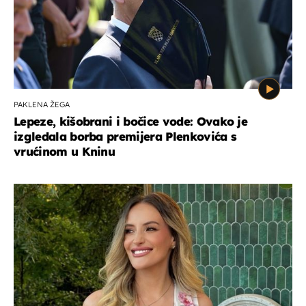
PAKLENA ŽEGA
Lepeze, kišobrani i bočice vode: Ovako je
izgledala borba premijera Plenkovića s
vrućinom u Kninu