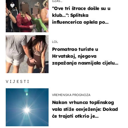
UŽAS…
"Ove tri štrace došle su u
klub…": Splitska
influencerica oplela po
ženama zbog užasnog
ponašanja
LOL
Promatrao turiste u
Hrvatskoj, njegova
zapažanja nasmijala cijelu
regiju
VIJESTI
VREMENSKA PROGNOZA
Nakon vrhunca toplinskog
vala stiže osvježenje: Dokad
će trajati otkrio je
meteorolog