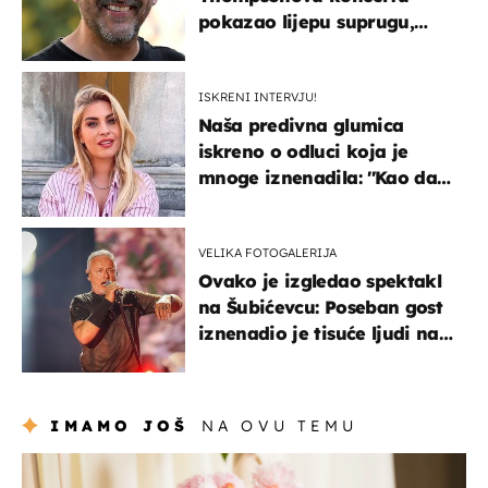
pokazao lijepu suprugu,
koja godinama izbjegava
javnost
ISKRENI INTERVJU!
Naša predivna glumica
iskreno o odluci koja je
mnoge iznenadila: ''Kao da
mi je veliki teret pao s leđa''
VELIKA FOTOGALERIJA
Ovako je izgledao spektakl
na Šubićevcu: Poseban gost
iznenadio je tisuće ljudi na
Thompsonovu koncertu
IMAMO JOŠ
NA OVU TEMU
moda & ljepota