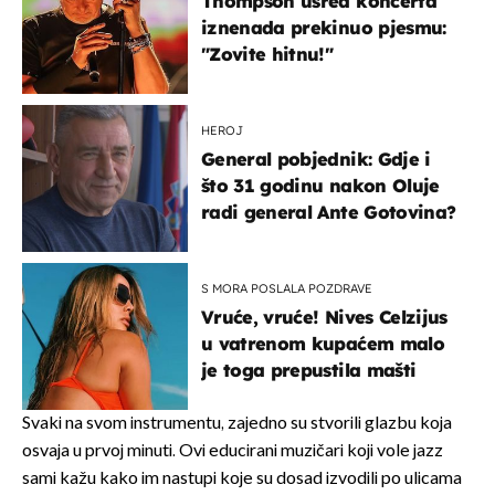
Thompson usred koncerta
iznenada prekinuo pjesmu:
"Zovite hitnu!"
HEROJ
General pobjednik: Gdje i
što 31 godinu nakon Oluje
radi general Ante Gotovina?
S MORA POSLALA POZDRAVE
Vruće, vruće! Nives Celzijus
u vatrenom kupaćem malo
je toga prepustila mašti
Svaki na svom instrumentu, zajedno su stvorili glazbu koja
osvaja u prvoj minuti. Ovi educirani muzičari koji vole jazz
sami kažu kako im nastupi koje su dosad izvodili po ulicama