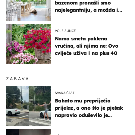
bazenom pronašli smo
najelegantniju, a možda i
najljepšu bijelu kuhinju
VOLE SUNCE
Nama smeta paklena
vrućina, ali njima ne: Ovo
cvijeće uživa i na plus 40
ZABAVA
SVAKA ČAST
Bahato mu prepriječio
prijelaz, a ono što je pješak
napravio oduševilo je
društvene mreže