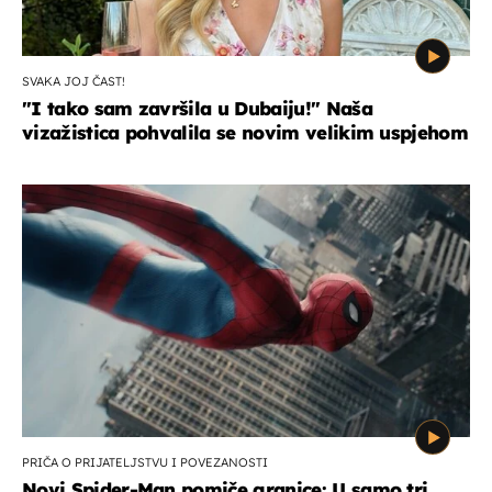
SVAKA JOJ ČAST!
"I tako sam završila u Dubaiju!" Naša
vizažistica pohvalila se novim velikim uspjehom
PRIČA O PRIJATELJSTVU I POVEZANOSTI
Novi Spider-Man pomiče granice: U samo tri