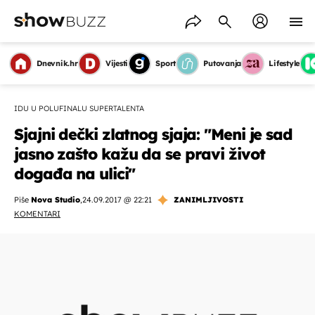
Dnevnik.hr
Vijesti
Sport
Putovanja
Lifestyle
IDU U POLUFINALU SUPERTALENTA
Sjajni dečki zlatnog sjaja: "Meni je sad
jasno zašto kažu da se pravi život
događa na ulici"
Piše
Nova Studio
,
24.09.2017 @ 22:21
ZANIMLJIVOSTI
KOMENTARI
OMOGUĆI OBAVIJESTI