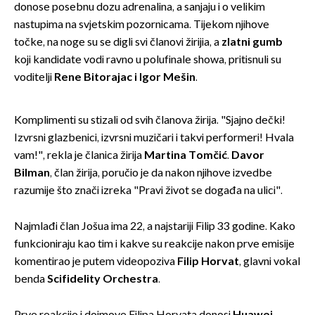
donose posebnu dozu adrenalina, a sanjaju i o velikim
nastupima na svjetskim pozornicama. Tijekom njihove
točke, na noge su se digli svi članovi žirijia, a
zlatni gumb
koji kandidate vodi ravno u polufinale showa, pritisnuli su
voditelji
Rene Bitorajac i Igor Mešin
.
Komplimenti su stizali od svih članova žirija. "Sjajno dečki!
Izvrsni glazbenici, izvrsni muzičari i takvi performeri! Hvala
vam!", rekla je članica žirija
Martina Tomčić
.
Davor
Bilman
, član žirija, poručio je da nakon njihove izvedbe
razumije što znači izreka "Pravi život se događa na ulici".
Najmlađi član Jošua ima 22, a najstariji Filip 33 godine. Kako
funkcioniraju kao tim i kakve su reakcije nakon prve emisije
komentirao je putem videopoziva
Filip Horvat
, glavni vokal
benda
Scifidelity Orchestra
.