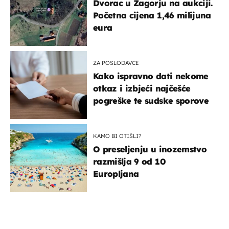
Dvorac u Zagorju na aukciji.
Početna cijena 1,46 milijuna
eura
ZA POSLODAVCE
Kako ispravno dati nekome
otkaz i izbjeći najčešće
pogreške te sudske sporove
KAMO BI OTIŠLI?
O preseljenju u inozemstvo
razmišlja 9 od 10
Europljana