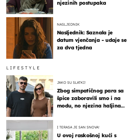
njezinih postupaka
NASLJEDNIK
Nasljednik: Saznala je
datum vjenčanja - udaje se
za dva tjedna
LIFESTYLE
JAKO SU SLATKI!
Zbog simpatičnog para sa
špice zaboravili smo i na
modu, no njezina haljina
itekako nas se dojmila
I TERASA JE SAN SNOVA!
U ovoj raskošnoj kući s