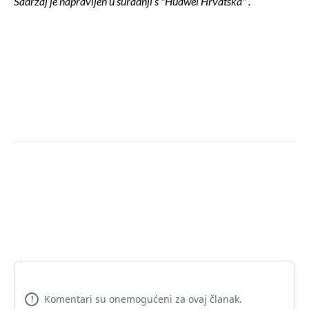
Sadržaj je napravljen u suradnji s "Huawei Hrvatska" .
Komentari su onemogućeni za ovaj članak.
!