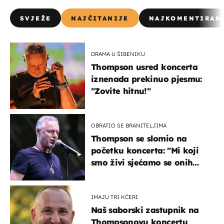
SVJEŽE
NAJČITANIJE
NAJKOMENTIRAN
DRAMA U ŠIBENIKU
Thompson usred koncerta
iznenada prekinuo pjesmu:
"Zovite hitnu!"
OBRATIO SE BRANITELJIMA
Thompson se slomio na
početku koncerta: "Mi koji
smo živi sjećamo se onih
koji nisu..."
IMAJU TRI KĆERI
Naš saborski zastupnik na
Thompsonovu koncertu