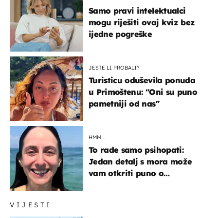
Samo pravi intelektualci
mogu riješiti ovaj kviz bez
ijedne pogreške
JESTE LI PROBALI?
Turisticu oduševila ponuda
u Primoštenu: "Oni su puno
pametniji od nas"
HMM…
To rade samo psihopati:
Jedan detalj s mora može
vam otkriti puno o
prijateljima
VIJESTI