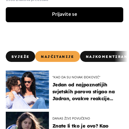
Prijavite se
SVJEŽE
NAJČITANIJE
NAJKOMENTIRAN
"KAO DA SU NOVAK ĐOKOVIĆ"
Jedan od najpoznatijih
svjetskih parova stigao na
Jadran, ovakve reakcije
vjerojatno nisu očekivali
DANAS ŽIVI POVUČENO
Znate li tko je ovo? Kao