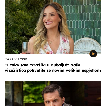
SVAKA JOJ ČAST!
"I tako sam završila u Dubaiju!" Naša
vizažistica pohvalila se novim velikim uspjehom