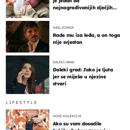
je jedan od
najnagrađivanijih dječjih
glumaca
NASLJEDNIK
Rade mu iza leđa, a on toga
nije svjestan
DALEKI GRAD
Daleki grad: Jako je ljuta
jer se miješa u njezine
stvari
LIFESTYLE
NOVE KOLEKCIJE
Ako su vam dosadile