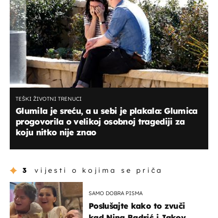
TEŠKI ŽIVOTNI TRENUCI
Glumila je sreću, a u sebi je plakala: Glumica
progovorila o velikoj osobnoj tragediji za
koju nitko nije znao
3
vijesti o kojima se priča
SAMO DOBRA PISMA
Poslušajte kako to zvuči
kad Nina Badrić i Jakov