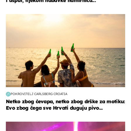
i usput, tijekom nabavke namirnica...
zanimljivosti
POKROVITELJ CARLSBERG CROATIA
Netko zbog ćevapa, netko zbog drške za motiku:
Evo zbog čega sve Hrvati duguju pivo...
kultura & zabava