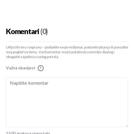
Komentari
(0)
Uključite se u raspravu – podijelite svoje mišljenje, postavite pitanja ili ponudite
svoj pogled na temu. Vaš komentar može potaknuti zanimljiv dijalog i
obogatiti zajednicu našeg portala.
Važna obavijest
!
1500 znakova preostalo