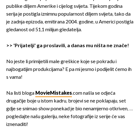
publike diljem Amerike i cijelog svijeta. Tijekom godina
serija je postigla iznimnu popularnost diljem svijeta, tako da
je zadnja epizoda, emitirana 2004. godine, u Americi postigla
gledanost od 51,1 milijun gledatelja.
>>
'Prijatelji' ga proslavili, a danas mu ništa ne znače!
No jeste li primijetili male greškice koje se pokradu i
najbogatijim produkcijama? E pa mi jesmo i podijelit ćemo ih
s vama!
Na listi bloga
MovieMistakes
.com našla se odjeća
drugačije boje u istom kadru, brojevi se ne poklapaju, set
gdje se snimao show ponekad je bio nenamjerno otkriven, …
pogledajte našu galeriju, neke fotografije iz serije će vas
iznenaditi!