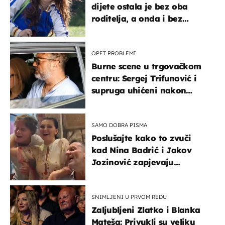
dijete ostala je bez oba
roditelja, a onda i bez
milijuna koje je trebala
naslijediti
OPET PROBLEMI
Burne scene u trgovačkom
centru: Sergej Trifunović i
supruga uhićeni nakon
svađe!
SAMO DOBRA PISMA
Poslušajte kako to zvuči
kad Nina Badrić i Jakov
Jozinović zapjevaju
Oliverov hit!
SNIMLJENI U PRVOM REDU
Zaljubljeni Zlatko i Blanka
Mateša: Privukli su veliku