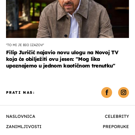
''TO MI JE BIO IZAZOV''
Filip Juričić najavio novu ulogu na Novoj TV
koja će obilježiti ovu jesen: ''Mog lika
upoznajemo u jednom kaotičnom trenutku''
PRATI NAS:
NASLOVNICA
CELEBRITY
ZANIMLJIVOSTI
PREPORUKE