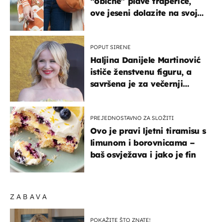
“obične” plave traperice,
ove jeseni dolazite na svoje
- izdvajamo 15 hit modela
POPUT SIRENE
Haljina Danijele Martinović
ističe ženstvenu figuru, a
savršena je za večernji
izlazak na moru
PREJEDNOSTAVNO ZA SLOŽITI
Ovo je pravi ljetni tiramisu s
limunom i borovnicama –
baš osvježava i jako je fin
ZABAVA
POKAŽITE ŠTO ZNATE!