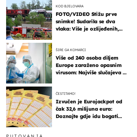
KOD BJELOVARA
FOTO/VIDEO Stižu prve
snimke! Sudarila se dva
vlaka: Više je ozlijeđenih,
hitne službe na terenu
ŠIRE GA KOMARCI
Više od 240 osoba diljem
Europe zaraženo opasnim
virusom: Najviše slučajeva u
našem susjedstvu
ČESTITAMO!
Izvučen je Eurojackpot od
čak 32,6 milijuna eura:
Doznajte gdje idu bogati
dobitci u Hrvatskoj
PUTOVANJA