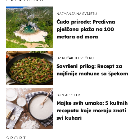
NAJMANJA NA SVIJETU
Čudo prirode: Predivna
pješčana plaža na 100
metara od mora
UZ RUČAK ILI VEČERU
Savršeni prilog: Recept za
najfinije mahune sa špekom
BON APPETIT!
Majke svih umaka: 5 kultnih
recepata koje moraju znati
svi kuhari
SPORT