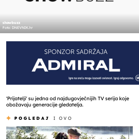
showbuzz
Foto: DNEVNIK.hr
'Prijatelji' su jedna od najdugovječnijih TV serija koje
obožavaju generacije gledatelja.
POGLEDAJ
I OVO