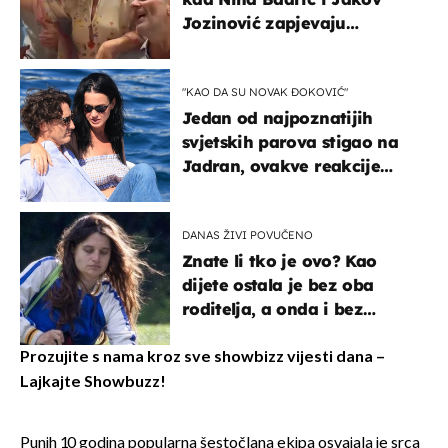
Jozinović zapjevaju
Oliverov hit!
"KAO DA SU NOVAK ĐOKOVIĆ"
Jedan od najpoznatijih
svjetskih parova stigao na
Jadran, ovakve reakcije
vjerojatno nisu očekivali
DANAS ŽIVI POVUČENO
Znate li tko je ovo? Kao
dijete ostala je bez oba
roditelja, a onda i bez
milijuna koje je trebala
naslijediti
Prozujite s nama kroz sve showbizz vijesti dana –
Lajkajte Showbuzz!
Punih 10 godina popularna šestočlana ekipa osvajala je srca