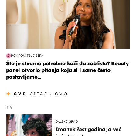
POKROVITELJ BIPA
Što je stvarno potrebno koži da zablista? Beauty
panel otvorio pitanja koja si i same često
postavljamo...
SVI
ČITAJU OVO
TV
DALEKI GRAD
Ima tek šest godina, a već