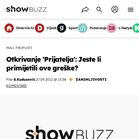
Dnevnik.hr
Vijesti
Sport
Putovanja
Lifestyle
MALI PROPUSTI
Otkrivanje 'Prijatelja': Jeste li
primijetili ove greške?
Piše
S.Kuduzović
,
27.09.2012 @ 13:38
ZANIMLJIVOSTI
KOMENTARI
OMOGUĆI OBAVIJESTI