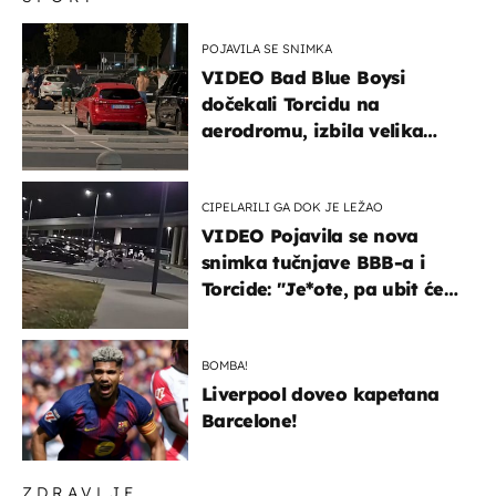
POJAVILA SE SNIMKA
VIDEO Bad Blue Boysi
dočekali Torcidu na
aerodromu, izbila velika
masovna tučnjava
CIPELARILI GA DOK JE LEŽAO
VIDEO Pojavila se nova
snimka tučnjave BBB-a i
Torcide: "Je*ote, pa ubit će
ga!"
BOMBA!
Liverpool doveo kapetana
Barcelone!
ZDRAVLJE