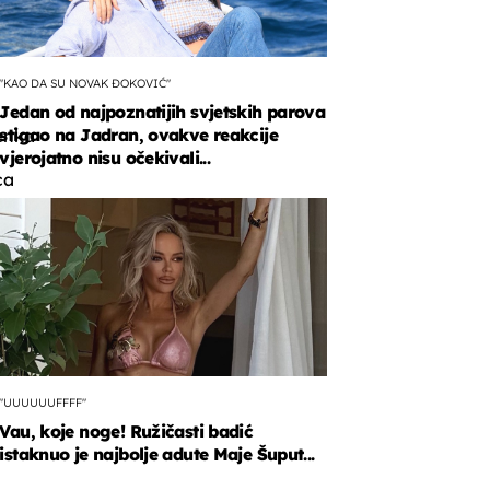
"KAO DA SU NOVAK ĐOKOVIĆ"
Jedan od najpoznatijih svjetskih parova
stigao na Jadran, ovakve reakcije
enka
vjerojatno nisu očekivali...
ca
m
a
"UUUUUUFFFF"
Vau, koje noge! Ružičasti badić
istaknuo je najbolje adute Maje Šuput...