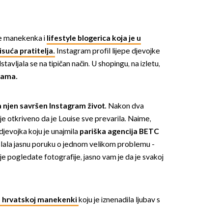
je manekenka i
lifestyle blogerica koja je u
suća pratitelja.
Instagram profil lijepe djevojke
tavljala se na tipičan način. U shopingu, na izletu,
icama.
a njen savršen Instagram život.
Nakon dva
a je otkriveno da je Louise sve prevarila. Naime,
djevojka koju je unajmila
pariška agencija BETC
lala jasnu poruku o jednom velikom problemu -
je pogledate fotografije, jasno vam je da je svakoj
ksi hrvatskoj manekenki
koju je iznenadila ljubav s