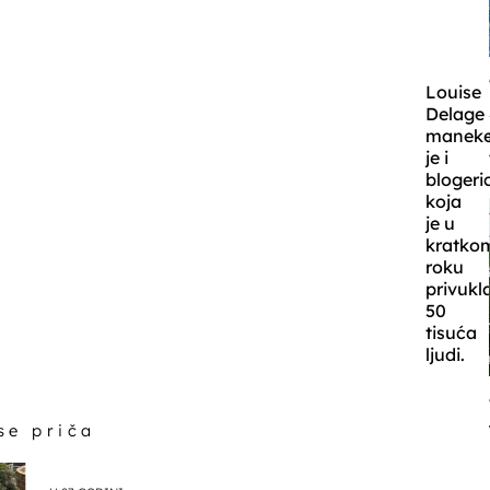
Louise
Delage
manek
je i
blogeri
koja
je u
kratko
roku
privukl
50
tisuća
ljudi.
 se priča