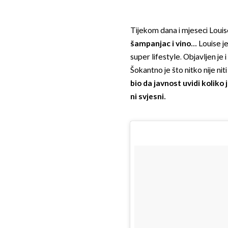
Tijekom dana i mjeseci Louise
šampanjac i vino...
Louise je
super lifestyle. Objavljen je 
Šokantno je što nitko nije ni
bio da javnost uvidi koliko 
ni svjesni.