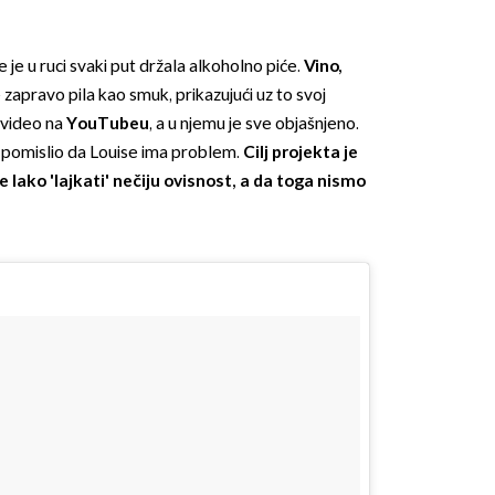
 je u ruci svaki put držala alkoholno piće.
Vino,
 zapravo pila kao smuk, prikazujući uz to svoj
i video na
YouTubeu
, a u njemu je sve objašnjeno.
ti pomislio da Louise ima problem.
Cilj projekta je
je lako 'lajkati' nečiju ovisnost, a da toga nismo
OMOGUĆI OBAVIJESTI