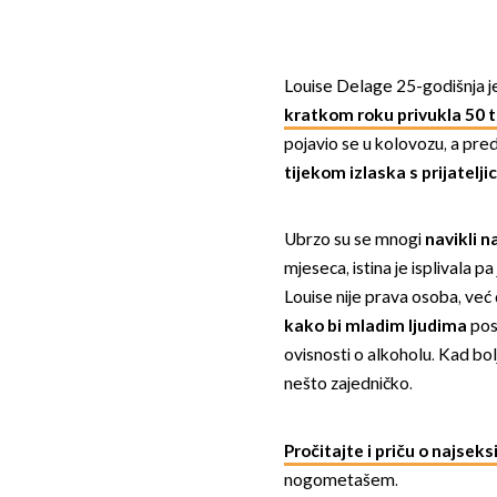
Louise Delage 25-godišnja 
kratkom roku privukla 50 ti
pojavio se u kolovozu, a preds
tijekom izlaska s prijatelj
Ubrzo su se mnogi
navikli n
mjeseca, istina je isplivala p
Louise nije prava osoba, već 
kako bi mladim ljudima
pos
ovisnosti o alkoholu. Kad bol
nešto zajedničko.
Pročitajte i priču o najse
nogometašem.