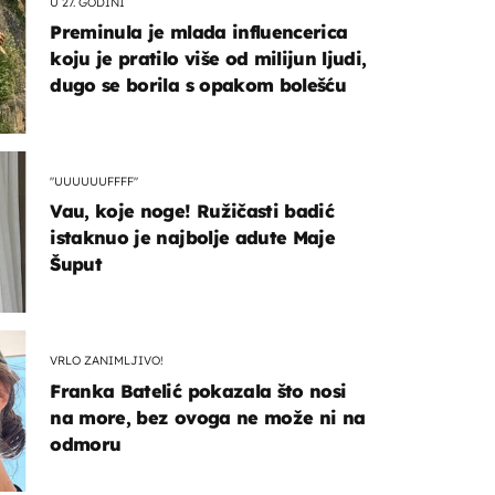
U 27. GODINI
Preminula je mlada influencerica
koju je pratilo više od milijun ljudi,
dugo se borila s opakom bolešću
"UUUUUUFFFF"
Vau, koje noge! Ružičasti badić
istaknuo je najbolje adute Maje
Šuput
VRLO ZANIMLJIVO!
Franka Batelić pokazala što nosi
na more, bez ovoga ne može ni na
odmoru