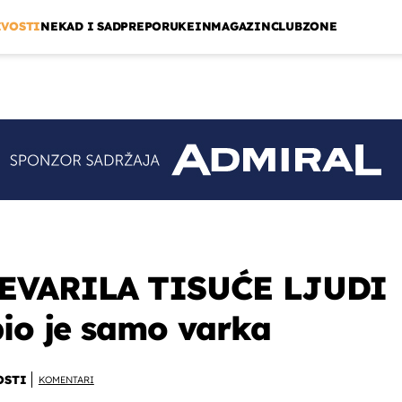
IVOSTI
NEKAD I SAD
PREPORUKE
INMAGAZIN
CLUBZONE
EVARILA TISUĆE LJUDI
bio je samo varka
OSTI
KOMENTARI