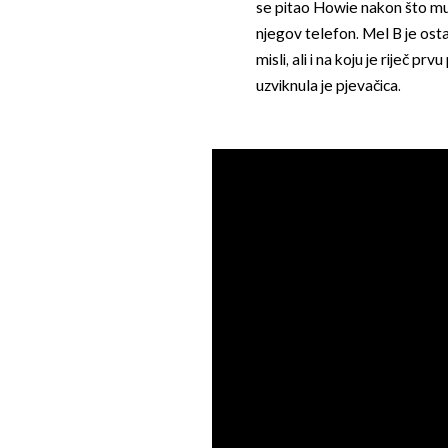
se pitao Howie nakon što mu j
njegov telefon. Mel B je ost
misli, ali i na koju je riječ p
uzviknula je pjevačica.