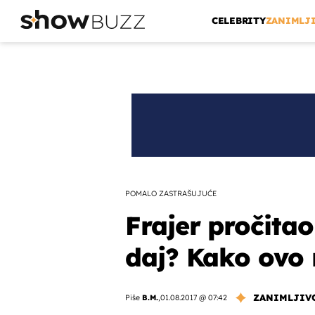
CELEBRITY
ZANIMLJ
POMALO ZASTRAŠUJUĆE
Frajer pročitao
daj? Kako ovo 
ZANIMLJIV
Piše
B.M.
,
01.08.2017 @ 07:42