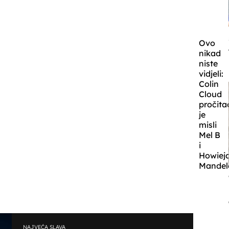
Ovo
nikad
niste
vidjeli:
Colin
Cloud
pročita
je
misli
Mel B
i
Howiej
Mandel
NAJVEĆA SLAVA