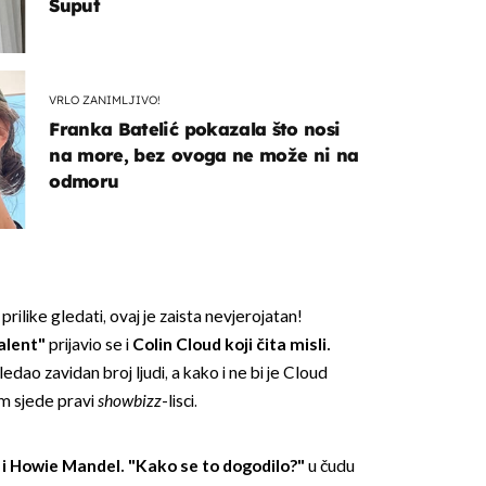
Šuput
VRLO ZANIMLJIVO!
Franka Batelić pokazala što nosi
na more, bez ovoga ne može ni na
odmoru
ilike gledati, ovaj je zaista nevjerojatan!
alent"
prijavio se i
Colin Cloud koji čita misli.
dao zavidan broj ljudi, a kako i ne bi je Cloud
jem sjede pravi
showbizz
-lisci.
 i Howie Mandel. "Kako se to dogodilo?"
u čudu