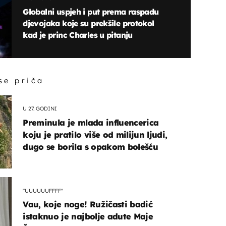
Globalni uspjeh i put prema raspadu
djevojaka koje su prekšile protokol
kad je princ Charles u pitanju
 se priča
U 27. GODINI
Preminula je mlada influencerica
koju je pratilo više od milijun ljudi,
dugo se borila s opakom bolešću
"UUUUUUFFFF"
Vau, koje noge! Ružičasti badić
istaknuo je najbolje adute Maje