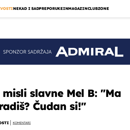
IVOSTI
NEKAD I SAD
PREPORUKE
INMAGAZIN
CLUBZONE
 misli slavne Mel B: "Ma
radiš? Čudan si!"
OSTI
KOMENTARI