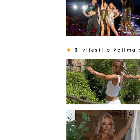
3
vijesti o kojima