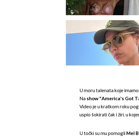
U moru talenata koje imamo pr
Na
show "America's Got T
Video je u kratkom roku pogle
uspio šokirati čak i žiri, u ko
U točki su mu pomogli
Mel B