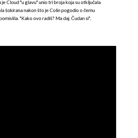
e Cloud "u glavu" unio tri broja koja su otključala
ala šokirana nakon što je Colin pogodio o čemu
rvu pomislila. "Kako ovo radiš? Ma daj. Čudan si",
OMOGUĆI OBAVIJESTI