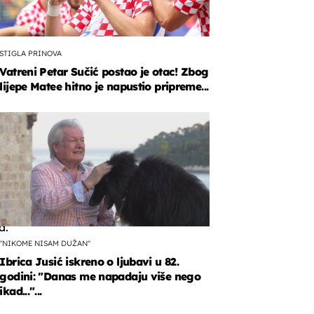
STIGLA PRINOVA
Vatreni Petar Sučić postao je otac! Zbog
lijepe Matee hitno je napustio pripreme...
o
a
a.
"NIKOME NISAM DUŽAN"
Ibrica Jusić iskreno o ljubavi u 82.
godini: "Danas me napadaju više nego
ikad..."...