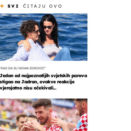
SVI
ČITAJU OVO
"KAO DA SU NOVAK ĐOKOVIĆ"
Jedan od najpoznatijih svjetskih parova
stigao na Jadran, ovakve reakcije
vjerojatno nisu očekivali...