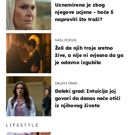
Uznemirena je zbog
njegove ucjene - hoće li
napraviti što traži?
NASLJEDNIK
Želi da njih troje sretno
žive, a nije ni svjesna da ga
je odavno izgubila
DALEKI GRAD
Daleki grad: Intuicija joj
govori da danas neće otići
iz njihovog života
LIFESTYLE