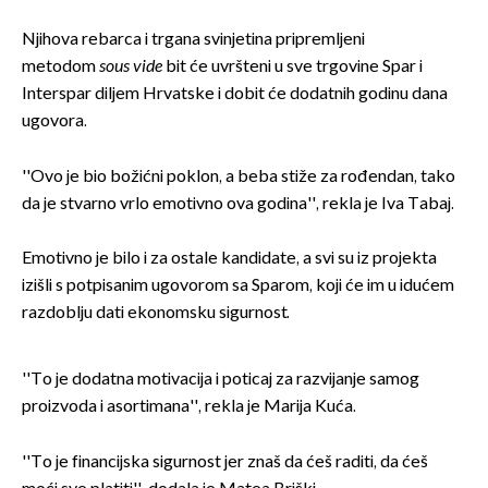
Njihova rebarca i trgana svinjetina pripremljeni
metodom
sous vide
bit će uvršteni u sve trgovine Spar i
Interspar diljem Hrvatske i dobit će dodatnih godinu dana
ugovora.
''Ovo je bio božićni poklon, a beba stiže za rođendan, tako
da je stvarno vrlo emotivno ova godina'', rekla je Iva Tabaj.
Emotivno je bilo i za ostale kandidate, a svi su iz projekta
izišli s potpisanim ugovorom sa Sparom, koji će im u idućem
razdoblju dati ekonomsku sigurnost.
''To je dodatna motivacija i poticaj za razvijanje samog
proizvoda i asortimana'', rekla je Marija Kuća.
''To je financijska sigurnost jer znaš da ćeš raditi, da ćeš