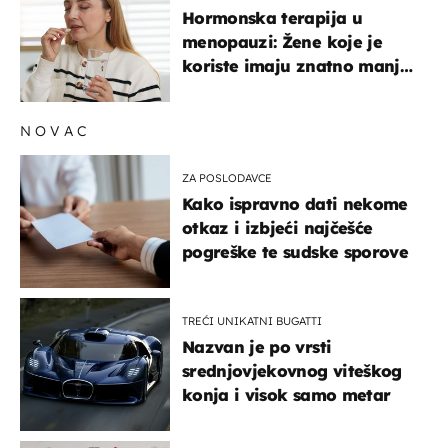
Hormonska terapija u
menopauzi: Žene koje je
koriste imaju znatno manji
rizik od ovoga
NOVAC
ZA POSLODAVCE
Kako ispravno dati nekome
otkaz i izbjeći najčešće
pogreške te sudske sporove
TREĆI UNIKATNI BUGATTI
Nazvan je po vrsti
srednjovjekovnog viteškog
konja i visok samo metar