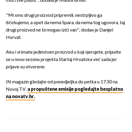
moći sve platiti'', dodala je Matea Briški.
''Mi smo drugi proizvod pripremili, nestrpljivo ga
iščekujemo, a opet da nema Spara, da nema tog ugovora, taj
drugi proizvod ne bi mogao izići van'', dodao je Danijel
Horvat.
Ako i vi imate jedinstven proizvod u koji vjerujete, prijavite
se u novu sezonu projekta Startaj Hrvatska već sada jer
prijave su otvorene.
IN magazin gledajte od ponedjeljka do petka u 17:30 na
Novoj TV,
a propuštene emisije pogledajte besplatno
na novatv.hr.