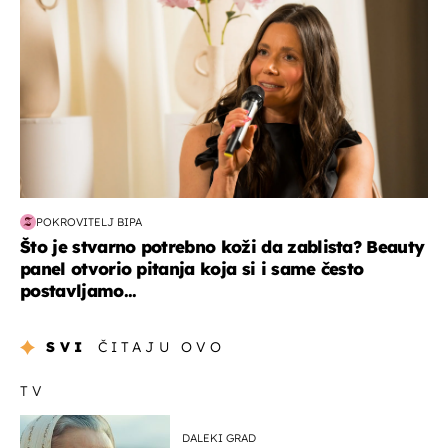
POKROVITELJ BIPA
Što je stvarno potrebno koži da zablista? Beauty
panel otvorio pitanja koja si i same često
postavljamo...
SVI
ČITAJU OVO
TV
DALEKI GRAD