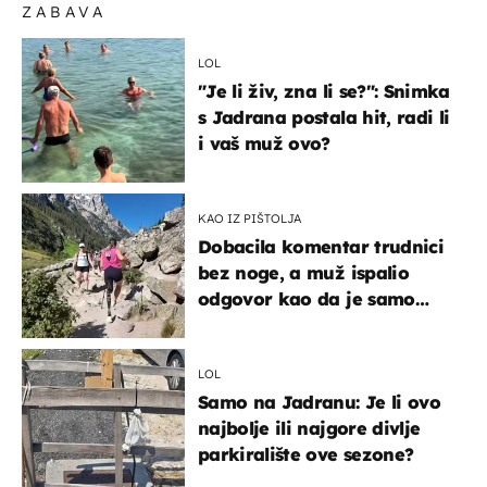
ZABAVA
LOL
"Je li živ, zna li se?": Snimka
s Jadrana postala hit, radi li
i vaš muž ovo?
KAO IZ PIŠTOLJA
Dobacila komentar trudnici
bez noge, a muž ispalio
odgovor kao da je samo
čekao…
LOL
Samo na Jadranu: Je li ovo
najbolje ili najgore divlje
parkiralište ove sezone?