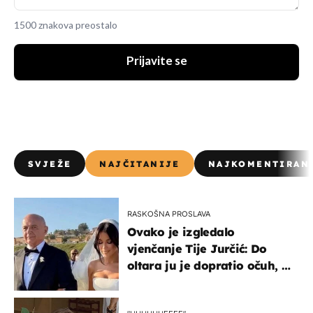
1500 znakova preostalo
Prijavite se
SVJEŽE
NAJČITANIJE
NAJKOMENTIRAN
RASKOŠNA PROSLAVA
Ovako je izgledalo
vjenčanje Tije Jurčić: Do
oltara ju je dopratio očuh, a
slavilo se uz Olivera i Rozgu