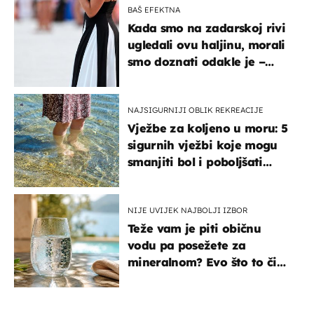
BAŠ EFEKTNA
Kada smo na zadarskoj rivi
ugledali ovu haljinu, morali
smo doznati odakle je –
košta samo 18 eura
NAJSIGURNIJI OBLIK REKREACIJE
Vježbe za koljeno u moru: 5
sigurnih vježbi koje mogu
smanjiti bol i poboljšati
pokretljivost
NIJE UVIJEK NAJBOLJI IZBOR
Teže vam je piti običnu
vodu pa posežete za
mineralnom? Evo što to čini
organizmu