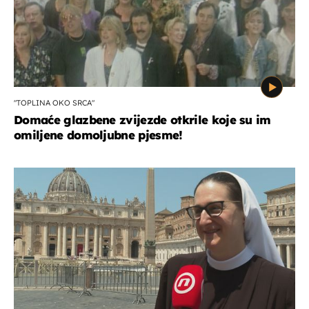
"TOPLINA OKO SRCA"
Domaće glazbene zvijezde otkrile koje su im
omiljene domoljubne pjesme!