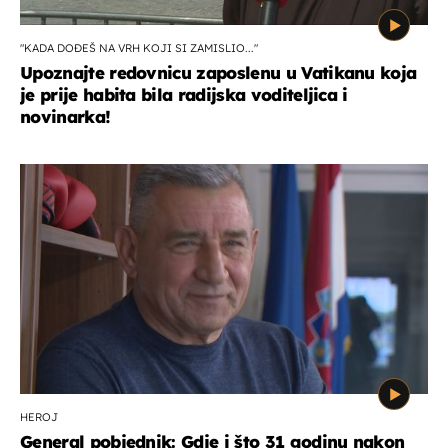
"KADA DOĐEŠ NA VRH KOJI SI ZAMISLIO..."
Upoznajte redovnicu zaposlenu u Vatikanu koja
je prije habita bila radijska voditeljica i
novinarka!
HEROJ
General pobjednik: Gdje i što 31 godinu nakon