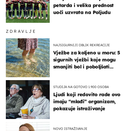
petarda i velika prednost
uoči uzvrata na Poljudu
ZDRAVLJE
NAJSIGURNIJI OBLIK REKREACIJE
Vježbe za koljeno u moru: 5
sigurnih vježbi koje mogu
smanjiti bol i poboljšati
pokretljivost
STUDIJA NA GOTOVO 1.900 OSOBA
Ljudi koji redovito rade ovo
imaju “mlađi” organizam,
pokazuje istraživanje
NOVO ISTRAŽIVANJE