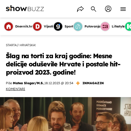
Dnevnik.hr
Vijesti
Sport
Putovanja
Lifestyle
STARTAJ HRVATSKA!
Šlag na torti za kraj godine: Mesne
delicije oduševile Hrvate i postale hit-
proizvod 2023. godine!
Piše
Matea Slogar/M.S.
,
18.12.2023 @ 20:54
INMAGAZIN
KOMENTARI
OMOGUĆI OBAVIJESTI