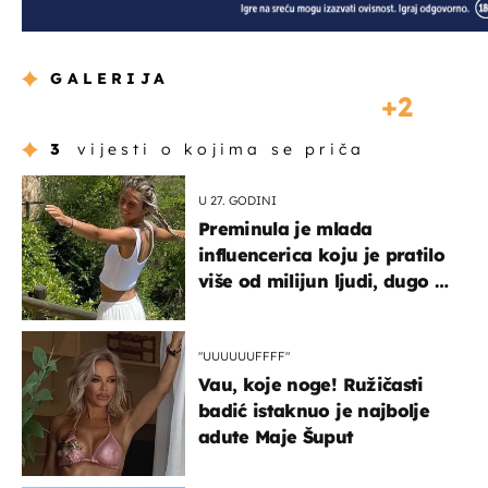
GALERIJA
2
3
vijesti o kojima se priča
U 27. GODINI
Preminula je mlada
influencerica koju je pratilo
više od milijun ljudi, dugo se
borila s opakom bolešću
"UUUUUUFFFF"
Vau, koje noge! Ružičasti
badić istaknuo je najbolje
adute Maje Šuput