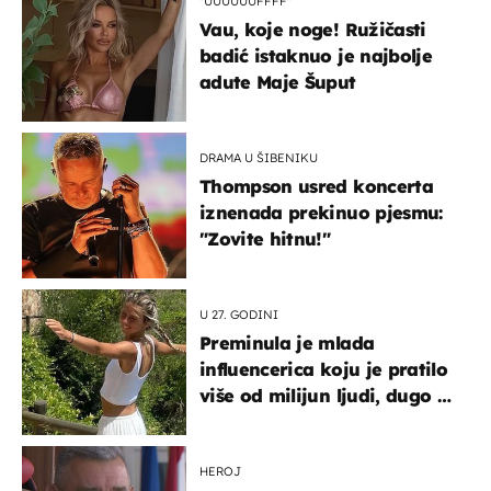
"UUUUUUFFFF"
Vau, koje noge! Ružičasti
badić istaknuo je najbolje
adute Maje Šuput
DRAMA U ŠIBENIKU
Thompson usred koncerta
iznenada prekinuo pjesmu:
"Zovite hitnu!"
U 27. GODINI
Preminula je mlada
influencerica koju je pratilo
više od milijun ljudi, dugo se
borila s opakom bolešću
HEROJ