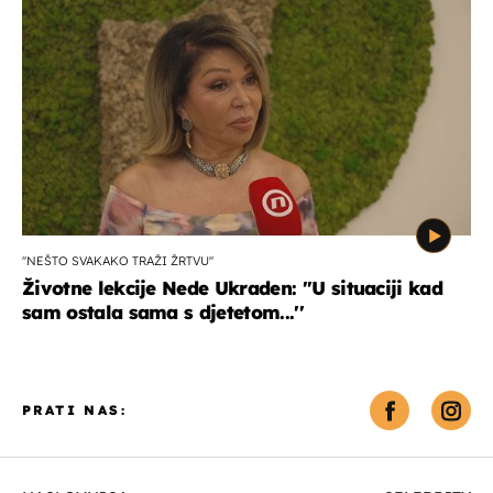
''NEŠTO SVAKAKO TRAŽI ŽRTVU''
Životne lekcije Nede Ukraden: ''U situaciji kad
sam ostala sama s djetetom...''
PRATI NAS: