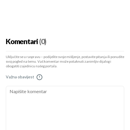
Komentari
(0)
Uključite se u raspravu – podijelite svoje mišljenje, postavite pitanja ili ponudite
svoj pogled na temu. Vaš komentar može potaknuti zanimljiv dijalog i
obogatiti zajednicu našeg portala.
Važna obavijest
!