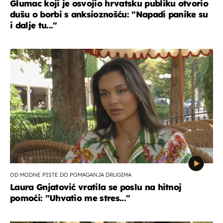
Glumac koji je osvojio hrvatsku publiku otvorio
dušu o borbi s anksioznošću: "Napadi panike su
i dalje tu..."
OD MODNE PISTE DO POMAGANJA DRUGIMA
Laura Gnjatović vratila se poslu na hitnoj
pomoći: "Uhvatio me stres..."