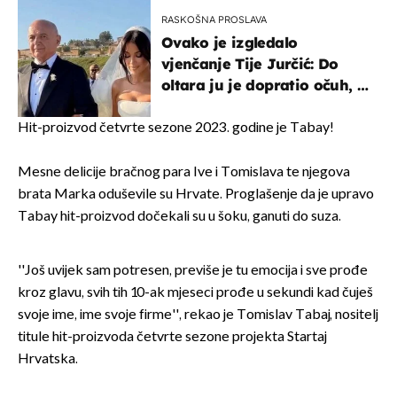
RASKOŠNA PROSLAVA
Ovako je izgledalo
vjenčanje Tije Jurčić: Do
oltara ju je dopratio očuh, a
slavilo se uz Olivera i Rozgu
Hit-proizvod četvrte sezone 2023. godine je Tabay!
Mesne delicije bračnog para Ive i Tomislava te njegova
brata Marka oduševile su Hrvate. Proglašenje da je upravo
Tabay hit-proizvod dočekali su u šoku, ganuti do suza.
''Još uvijek sam potresen, previše je tu emocija i sve prođe
kroz glavu, svih tih 10-ak mjeseci prođe u sekundi kad čuješ
svoje ime, ime svoje firme'', rekao je Tomislav Tabaj, nositelj
titule hit-proizvoda četvrte sezone projekta Startaj
Hrvatska.