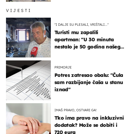
VIJESTI
"I DALJE SU PLESALI, VRIŠTALI..."
Turisti mu zapalili
apartman: "U 30 minuta
nestalo je 50 godina našeg
života, supruga i ja ne
možemo oka sklopiti"
PRIMORJE
Potres zatresao obalu: "Čula
sam razbijanje čaša u stanu
iznad"
IMAŠ PRAVO, OSTVARI GA!
Tko ima pravo na inkluzivni
dodatak? Može se dobiti i
720 eura