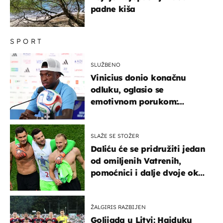
padne kiša
SPORT
SLUŽBENO
Vinicius donio konačnu
odluku, oglasio se
emotivnom porukom:
"Hvala vam svima"
SLAŽE SE STOŽER
Daliću će se pridružiti jedan
od omiljenih Vatrenih,
pomoćnici i dalje dvoje oko
ponude
ŽALGIRIS RAZBIJEN
Golijada u Litvi: Hajduku