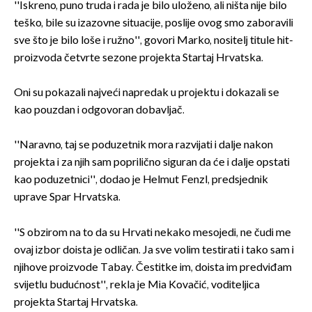
''Iskreno, puno truda i rada je bilo uloženo, ali ništa nije bilo
teško, bile su izazovne situacije, poslije ovog smo zaboravili
sve što je bilo loše i ružno'', govori Marko, nositelj titule hit-
proizvoda četvrte sezone projekta Startaj Hrvatska.
Oni su pokazali najveći napredak u projektu i dokazali se
kao pouzdan i odgovoran dobavljač.
''Naravno, taj se poduzetnik mora razvijati i dalje nakon
projekta i za njih sam poprilično siguran da će i dalje opstati
kao poduzetnici'', dodao je Helmut Fenzl, predsjednik
uprave Spar Hrvatska.
''S obzirom na to da su Hrvati nekako mesojedi, ne čudi me
ovaj izbor doista je odličan. Ja sve volim testirati i tako sam i
njihove proizvode Tabay. Čestitke im, doista im predviđam
svijetlu budućnost'', rekla je Mia Kovačić, voditeljica
projekta Startaj Hrvatska.