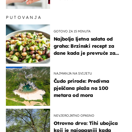
PUTOVANJA
GOTOVO ZA 15 MINUTA
Najbolja ljetna salata od
graha: Brzinski recept za
dane kada je prevruće za
kuhanje
NAJMANJA NA SVIJETU
Čudo prirode: Predivna
pješčana plaža na 100
metara od mora
NEVJEROJATNO OPASNO
Otrovno drvo: Tihi ubojica
koji je najopasniji kada