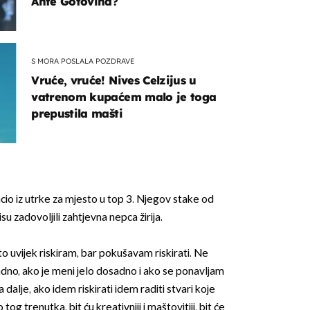
Ante Gotovina?
S MORA POSLALA POZDRAVE
Vruće, vruće! Nives Celzijus u
vatrenom kupaćem malo je toga
prepustila mašti
acio iz utrke za mjesto u top 3. Njegov stake od
su zadovoljili zahtjevna nepca žirija.
to uvijek riskiram, bar pokušavam riskirati. Ne
adno, ako je meni jelo dosadno i ako se ponavljam
alje, ako idem riskirati idem raditi stvari koje
g trenutka, bit ću kreativniji i maštovitiji, bit će