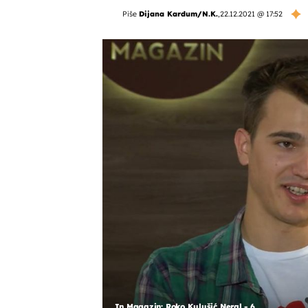
Piše
Dijana Kardum/N.K.
,
22.12.2021 @ 17:52
In Magazin: Roko Kulušić Neral - 6