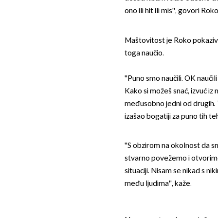
ono ili hit ili mis'', govori Rok
Maštovitost je Roko pokaziva
toga naučio.
''Puno smo naučili. OK naučili
Kako si možeš snać, izvuć iz n
međusobno jedni od drugih. Tk
izašao bogatiji za puno tih te
''S obzirom na okolnost da s
stvarno povežemo i otvorimo
situaciji. Nisam se nikad s ni
među ljudima'', kaže.