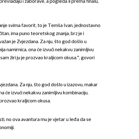
revladaju i zaborave, a pogleda li prema finalu,
nje svima favorit, to je Temša Ivan, jednostavno
čitan, ima puno teoretskog znanja, brz je i
 važan je Zvjezdana. Za nju, što god došlo u
ja namirnica, ona će izvući nekakvu zanimljivu
am žiri ju je prozvao kraljicom okusa.'', govori
vjezdana. Za nju, što god došlo u izazovu, makar
na će izvući nekakvu zanimljivu kombinaciju,
 prozvao kraljicom okusa.
ti, no ova avantura mu je vjetar u leđa da se
nomiji.