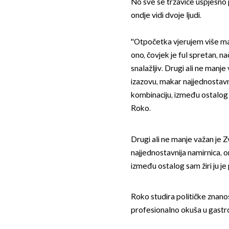
No sve se trzavice uspješno p
ondje vidi dvoje ljudi.
''Otpočetka vjerujem više ma
ono, čovjek je ful spretan, na
snalažljiv. Drugi ali ne manje
izazovu, makar najjednostavni
kombinaciju, između ostalog s
Roko.
Drugi ali ne manje važan je Z
najjednostavnija namirnica, o
između ostalog sam žiri ju je
Roko studira političke znanos
profesionalno okuša u gastro