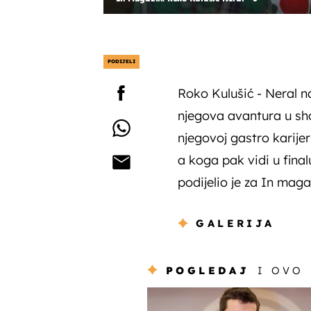
PODIJELI
Roko Kulušić - Neral n
njegova avantura u show
njegovoj gastro karije
a koga pak vidi u final
podijelio je za In maga
GALERIJA
POGLEDAJ
I OVO