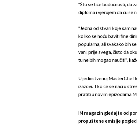
''Što se tiče budućnosti, da za
diploma i vjerujem da ću se n
''Jedna od stvari koje sam na
koliko se hoću baviti fine din
popularna, ali svakako bih s
vani, prije svega, čisto da o
tu ne bih mogao naučiti'', kaž
U jedinstvenoj MasterChef ku
izazovi. Tko će se naći u stre
pratiti u novim epizodama 
IN magazin gledajte od pon
propuštene emisije pogled