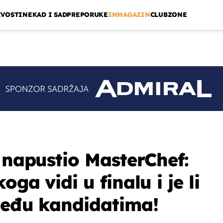
IVOSTI
NEKAD I SAD
PREPORUKE
INMAGAZIN
CLUBZONE
i napustio MasterChef:
ga vidi u finalu i je li
među kandidatima!