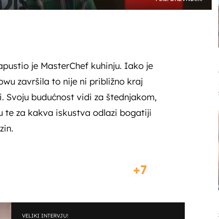
apustio je MasterChef kuhinju. Iako je
u završila to nije ni približno kraj
ri. Svoju budućnost vidi za štednjakom,
u te za kakva iskustva odlazi bogatiji
zin.
7
VELIKI INTERVJU!