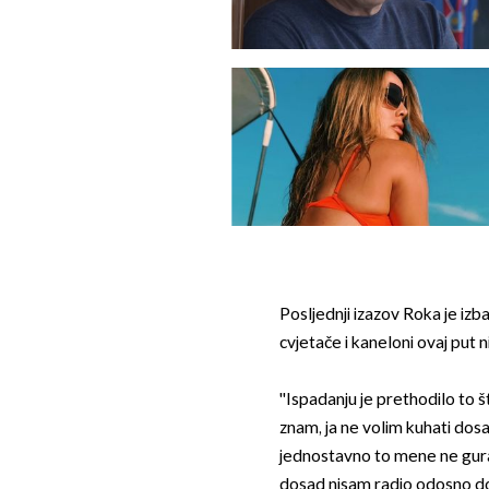
Posljednji izazov Roka je izb
cvjetače i kaneloni ovaj put ni
''Ispadanju je prethodilo to š
znam, ja ne volim kuhati dos
jednostavno to mene ne gura d
dosad nisam radio odosno do to