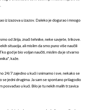
o.
o iz izazova u izazov. Daleko je dogurao i mnogo
 smo od žirija, znači tehnike, neke savjete, trikove.
OMOGUĆI OBAVIJESTI
ekih situacija, ali mislim da smo puno više naučili
o god je bio voljan naučiti, mislim da je stvarno
hnika'', kaže.
mo 24/7 zajedno u kući i snimamo i sve, nekako se
 se jedni drugima. Ja sam se spontano prilagodio
kim posvađao u kući. Bilo je tu nekih malih trzavica