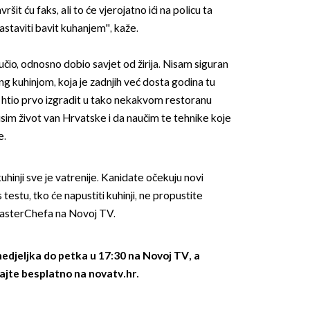
vršit ću faks, ali to će vjerojatno ići na policu ta
astaviti bavit kuhanjem'', kaže.
učio, odnosno dobio savjet od žirija. Nisam siguran
ing kuhinjom, koja je zadnjih već dosta godina tu
e htio prvo izgradit u tako nekakvom restoranu
kusim život van Hrvatske i da naučim te tehnike koje
e.
hinji sve je vatrenije. Kanidate očekuju novi
s testu, tko će napustiti kuhinji, ne propustite
MasterChefa na Novoj TV.
edjeljka do petka u 17:30 na Novoj TV, a
ajte besplatno na novatv.hr.