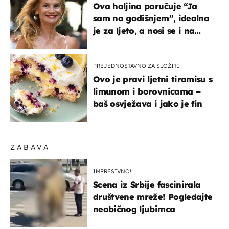
Ova haljina poručuje “Ja
sam na godišnjem”, idealna
je za ljeto, a nosi se i na
zagrebačkoj špici
PREJEDNOSTAVNO ZA SLOŽITI
Ovo je pravi ljetni tiramisu s
limunom i borovnicama –
baš osvježava i jako je fin
ZABAVA
IMPRESIVNO!
Scena iz Srbije fascinirala
društvene mreže! Pogledajte
neobičnog ljubimca