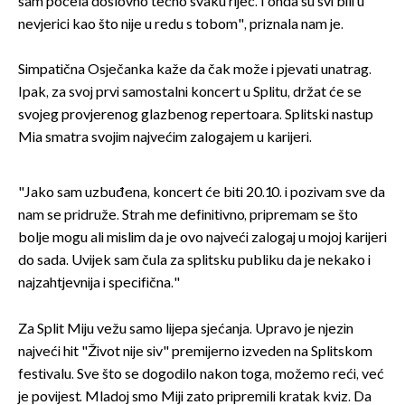
sam počela doslovno tečno svaku riječ. I onda su svi bili u
nevjerici kao što nije u redu s tobom", priznala nam je.
Simpatična Osječanka kaže da čak može i pjevati unatrag.
Ipak, za svoj prvi samostalni koncert u Splitu, držat će se
svojeg provjerenog glazbenog repertoara. Splitski nastup
Mia smatra svojim najvećim zalogajem u karijeri.
"Jako sam uzbuđena, koncert će biti 20.10. i pozivam sve da
nam se pridruže. Strah me definitivno, pripremam se što
bolje mogu ali mislim da je ovo najveći zalogaj u mojoj karijeri
do sada. Uvijek sam čula za splitsku publiku da je nekako i
najzahtjevnija i specifična."
Za Split Miju vežu samo lijepa sjećanja. Upravo je njezin
najveći hit "Život nije siv" premijerno izveden na Splitskom
festivalu. Sve što se dogodilo nakon toga, možemo reći, već
je povijest. Mladoj smo Miji zato pripremili kratak kviz. Da