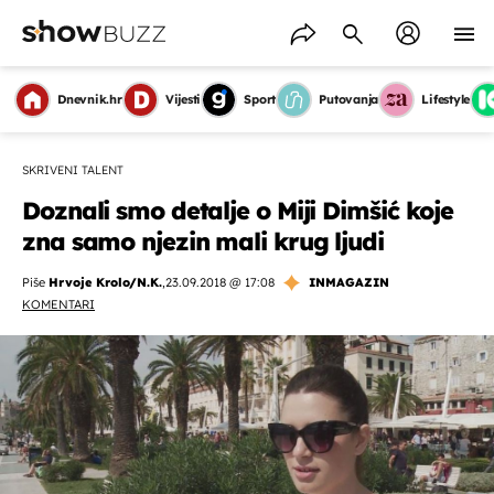
Dnevnik.hr
Vijesti
Sport
Putovanja
Lifestyle
SKRIVENI TALENT
Doznali smo detalje o Miji Dimšić koje
zna samo njezin mali krug ljudi
Piše
Hrvoje Krolo/N.K.
,
23.09.2018 @ 17:08
INMAGAZIN
KOMENTARI
OMOGUĆI OBAVIJESTI