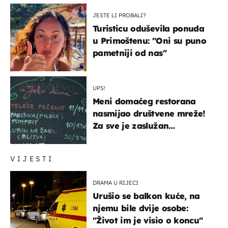
JESTE LI PROBALI?
Turisticu oduševila ponuda
u Primoštenu: "Oni su puno
pametniji od nas"
UPS!
Meni domaćeg restorana
nasmijao društvene mreže!
Za sve je zaslužan
urnebesan naziv jela
VIJESTI
DRAMA U RIJECI
Urušio se balkon kuće, na
njemu bile dvije osobe:
"Život im je visio o koncu"