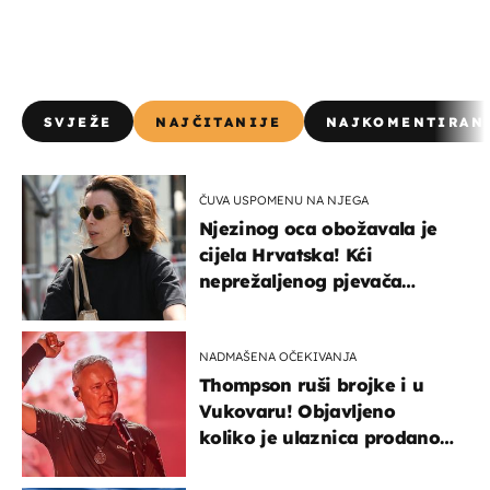
SVJEŽE
NAJČITANIJE
NAJKOMENTIRAN
ČUVA USPOMENU NA NJEGA
Njezinog oca obožavala je
cijela Hrvatska! Kći
neprežaljenog pjevača
projurila špicom na dva
kotača
NADMAŠENA OČEKIVANJA
Thompson ruši brojke i u
Vukovaru! Objavljeno
koliko je ulaznica prodano
u kratkom vremenu