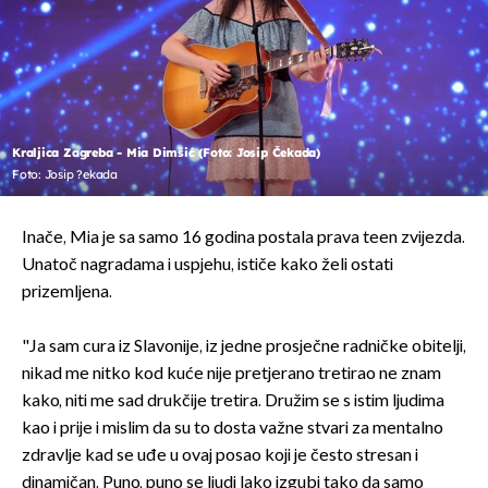
Kraljica Zagreba - Mia Dimšić (Foto: Josip Čekada)
Foto: Josip ?ekada
Inače, Mia je sa samo 16 godina postala prava teen zvijezda.
Unatoč nagradama i uspjehu, ističe kako želi ostati
prizemljena.
"Ja sam cura iz Slavonije, iz jedne prosječne radničke obitelji,
nikad me nitko kod kuće nije pretjerano tretirao ne znam
kako, niti me sad drukčije tretira. Družim se s istim ljudima
kao i prije i mislim da su to dosta važne stvari za mentalno
zdravlje kad se uđe u ovaj posao koji je često stresan i
dinamičan. Puno, puno se ljudi lako izgubi tako da samo