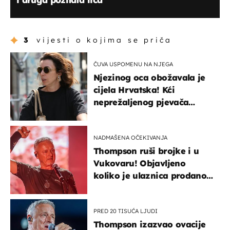
3
vijesti o kojima se priča
ČUVA USPOMENU NA NJEGA
Njezinog oca obožavala je
cijela Hrvatska! Kći
neprežaljenog pjevača
projurila špicom na dva
kotača
NADMAŠENA OČEKIVANJA
Thompson ruši brojke i u
Vukovaru! Objavljeno
koliko je ulaznica prodano
u kratkom vremenu
PRED 20 TISUĆA LJUDI
Thompson izazvao ovacije