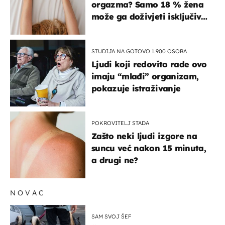
orgazma? Samo 18 % žena
može ga doživjeti isključivo
na ovaj način
STUDIJA NA GOTOVO 1.900 OSOBA
Ljudi koji redovito rade ovo
imaju “mlađi” organizam,
pokazuje istraživanje
POKROVITELJ STADA
Zašto neki ljudi izgore na
suncu već nakon 15 minuta,
a drugi ne?
NOVAC
SAM SVOJ ŠEF