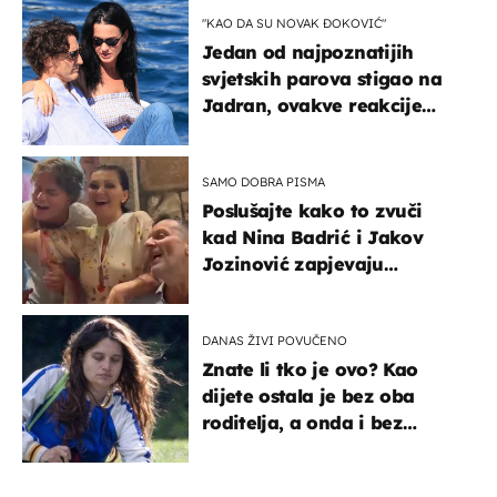
"KAO DA SU NOVAK ĐOKOVIĆ"
Jedan od najpoznatijih
svjetskih parova stigao na
Jadran, ovakve reakcije
vjerojatno nisu očekivali
SAMO DOBRA PISMA
Poslušajte kako to zvuči
kad Nina Badrić i Jakov
Jozinović zapjevaju
Oliverov hit!
DANAS ŽIVI POVUČENO
Znate li tko je ovo? Kao
dijete ostala je bez oba
roditelja, a onda i bez
milijuna koje je trebala
naslijediti