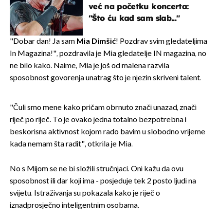
već na početku koncerta:
"Što ću kad sam slab..."
"Dobar dan! Ja sam
Mia Dimšić
! Pozdrav svim gledateljima
In Magazina!", pozdravila je Mia gledatelje IN magazina, no
ne bilo kako. Naime, Mia je još od malena razvila
sposobnost govorenja unatrag što je njezin skriveni talent.
"Čuli smo mene kako pričam obrnuto znači unazad, znači
riječ po riječ. To je ovako jedna totalno bezpotrebna i
beskorisna aktivnost kojom rado bavim u slobodno vrijeme
kada nemam šta radit", otkrila je Mia.
No s Mijom se ne bi složili stručnjaci. Oni kažu da ovu
sposobnost ili dar koji ima - posjeduje tek 2 posto ljudi na
svijetu. Istraživanja su pokazala kako je riječ o
iznadprosječno inteligentnim osobama.