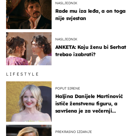
NASLJEDNIK
Rade mu iza leđa, a on toga
nije svjestan
NASLJEDNIK
ANKETA: Koju ženu bi Serhat
trebao izabrati?
LIFESTYLE
POPUT SIRENE
Haljina Danijele Martinović
ističe ženstvenu figuru, a
savršena je za večernji
izlazak na moru
PREKRASNO IZDANJE