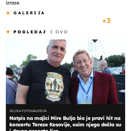
izraze.
GALERIJA
3
POGLEDAJ
I OVO
VELIKA FOTOGALERIJA
Natpis na majici Mire Bulja bio je pravi hit na
koncertu Tereze Kesovije, osim njega došla su
i druga poznata lica