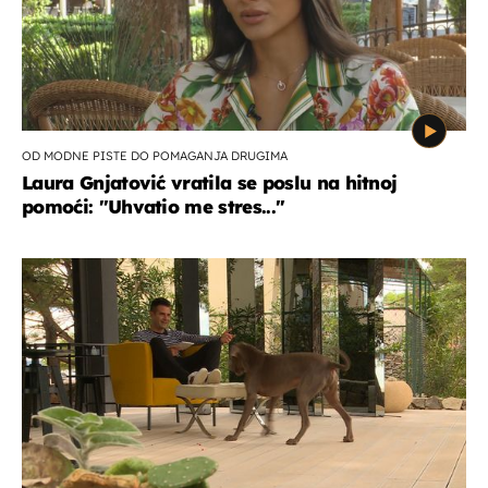
OD MODNE PISTE DO POMAGANJA DRUGIMA
Laura Gnjatović vratila se poslu na hitnoj
pomoći: "Uhvatio me stres..."