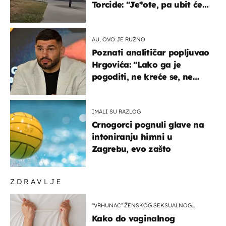
Torcide: "Je*ote, pa ubit će
ga!"
AU, OVO JE RUŽNO
Poznati analitičar popljuvao
Hrgovića: "Lako ga je
pogoditi, ne kreće se, ne
koristi noge..."
IMALI SU RAZLOG
Crnogorci pognuli glave na
intoniranju himni u
Zagrebu, evo zašto
ZDRAVLJE
"VRHUNAC" ŽENSKOG SEKSUALNOG
ISKUSTVA
Kako do vaginalnog