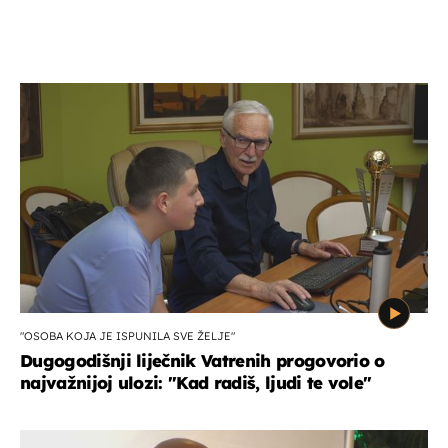
"OSOBA KOJA JE ISPUNILA SVE ŽELJE"
Dugogodišnji liječnik Vatrenih progovorio o
najvažnijoj ulozi: "Kad radiš, ljudi te vole"