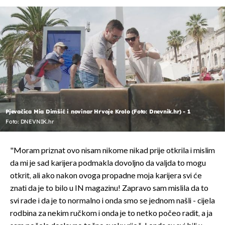
Pjevačica Mia Dimšić i novinar Hrvoje Krolo (Foto: Dnevnik.hr) - 1
Foto: DNEVNIK.hr
"Moram priznat ovo nisam nikome nikad prije otkrila i mislim
da mi je sad karijera podmakla dovoljno da valjda to mogu
otkrit, ali ako nakon ovoga propadne moja karijera svi će
znati da je to bilo u IN magazinu! Zapravo sam mislila da to
svi rade i da je to normalno i onda smo se jednom našli - cijela
rodbina za nekim ručkom i onda je to netko počeo radit, a ja