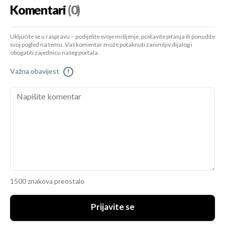
Komentari
(0)
Uključite se u raspravu – podijelite svoje mišljenje, postavite pitanja ili ponudite
svoj pogled na temu. Vaš komentar može potaknuti zanimljiv dijalog i
obogatiti zajednicu našeg portala.
Važna obavijest
!
1500 znakova preostalo
Prijavite se