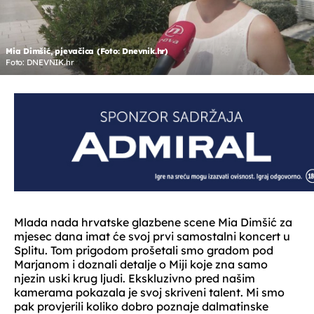
Mia Dimšić, pjevačica (Foto: Dnevnik.hr)
Foto: DNEVNIK.hr
Mlada nada hrvatske glazbene scene Mia Dimšić za
mjesec dana imat će svoj prvi samostalni koncert u
Splitu. Tom prigodom prošetali smo gradom pod
Marjanom i doznali detalje o Miji koje zna samo
njezin uski krug ljudi. Ekskluzivno pred našim
kamerama pokazala je svoj skriveni talent. Mi smo
pak provjerili koliko dobro poznaje dalmatinske