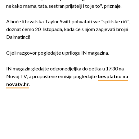
nekako mama, tata, sestran prijatelji i to je to", priznaje.
A hoće li hrvatska Taylor Swift pohvatati sve "splitske riči",
doznat ćemo 20. listopada, kada će s njom zapjevati brojni
Dalmatinci!
Cijeli razgovor pogledajte u prilogu IN magazina.
IN magazin gledajte od ponedjeljka do petka u 17:30 na
Novoj TV, a propuštene emisije pogledajte
besplatno na
novatv.hr
.