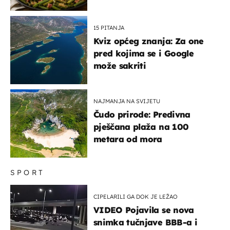
15 PITANJA
Kviz općeg znanja: Za one
pred kojima se i Google
može sakriti
NAJMANJA NA SVIJETU
Čudo prirode: Predivna
pješčana plaža na 100
metara od mora
SPORT
CIPELARILI GA DOK JE LEŽAO
VIDEO Pojavila se nova
snimka tučnjave BBB-a i