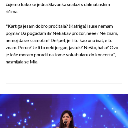
čujemo kako se jedna Slavonka snalazi s dalmatinskim
ričima.
"Kartiga jesam dobro pročitala? (Katriga) Isuse nemam
pojma? Da pogađam ili? Nekakav prozor, neee? Ne znam,
nemoj da se sramotim! Dešpet, je li to kao ono inat, e to
znam. Perun? Je li to neki jorgan, jastuk? Nešto, haha? Ovo
je loše moram poradit na tome vokabularu do koncerta",
nasmijala se Mia.