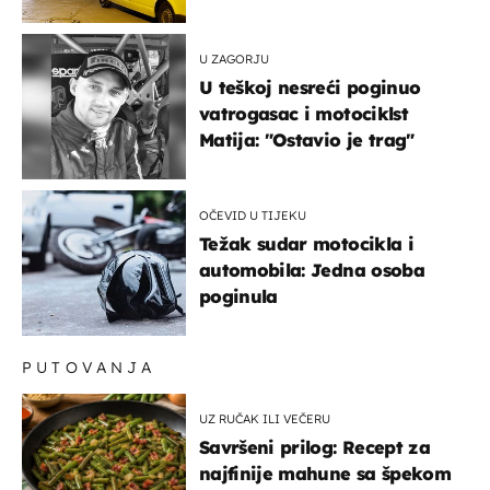
U ZAGORJU
U teškoj nesreći poginuo
vatrogasac i motociklst
Matija: "Ostavio je trag"
OČEVID U TIJEKU
Težak sudar motocikla i
automobila: Jedna osoba
poginula
PUTOVANJA
UZ RUČAK ILI VEČERU
Savršeni prilog: Recept za
najfinije mahune sa špekom