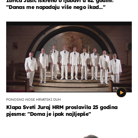
Ibrica Jusić iskreno o ljubavi u 82. godini:
"Danas me napadaju više nego ikad..."
PONOSNO NOSE HRVATSKI DUH
Klapa Sveti Juraj HRM proslavila 25 godina
pjesme: "Doma je ipak najljepše"