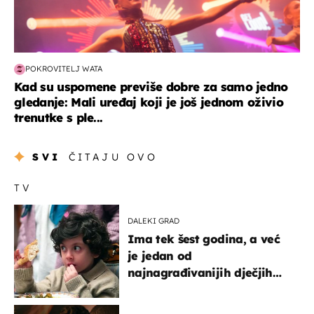
POKROVITELJ WATA
Kad su uspomene previše dobre za samo jedno
gledanje: Mali uređaj koji je još jednom oživio
trenutke s ple...
SVI
ČITAJU OVO
TV
DALEKI GRAD
Ima tek šest godina, a već
je jedan od
najnagrađivanijih dječjih
glumaca