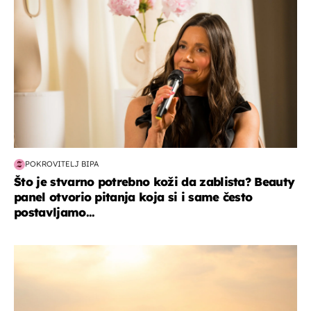
POKROVITELJ BIPA
Što je stvarno potrebno koži da zablista? Beauty
panel otvorio pitanja koja si i same često
postavljamo...
zanimljivosti