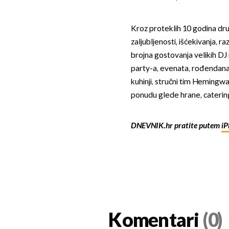
Kroz proteklih 10 godina druž
zaljubljenosti, išćekivanja, 
brojna gostovanja velikih D
party-a, evenata, rođendana, 
kuhinji, stručni tim Hemingwa
ponudu glede hrane, catering
DNEVNIK.hr pratite putem
iP
Komentari
(0)