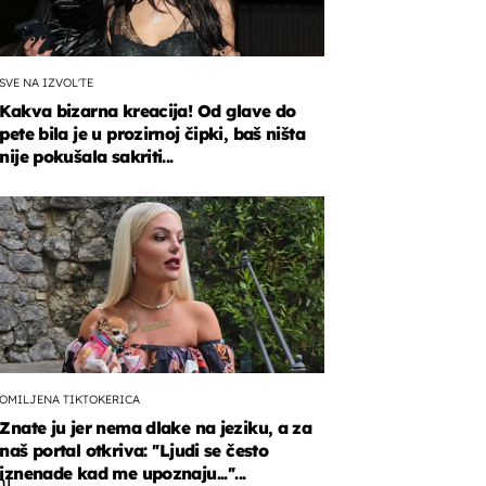
SVE NA IZVOL'TE
Kakva bizarna kreacija! Od glave do
pete bila je u prozirnoj čipki, baš ništa
nije pokušala sakriti...
vne
e
i
nim
njcem
šlice,
OMILJENA TIKTOKERICA
Znate ju jer nema dlake na jeziku, a za
naš portal otkriva: ''Ljudi se često
iznenade kad me upoznaju...''...
ni