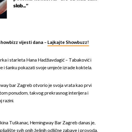
slab..."
showbizz vijesti dana –
Lajkajte Showbuzz!
OMOGUĆI OBAVIJESTI
rka i starleta Hana Hadžiavdagić – Tabaković i
 će i šanku pokazati svoje umjeće izrade koktela.
way bar Zagreb otvorio je svoja vrata kao prvi
atom ponudom, takvog prekrasnog interijera i
 razini.
 kina Tuškanac, Hemingway Bar Zagreb danas je,
jalište svih onih željnih odlične zabave i provoda.