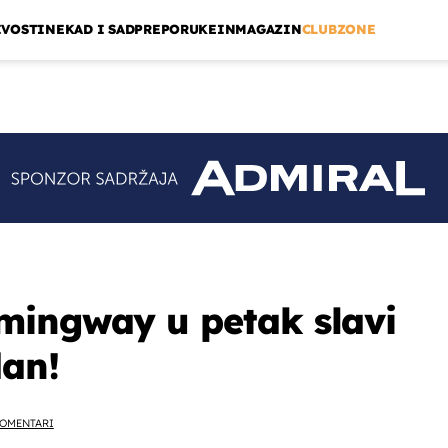
IVOSTI
NEKAD I SAD
PREPORUKE
INMAGAZIN
CLUBZONE
mingway u petak slavi
dan!
OMENTARI