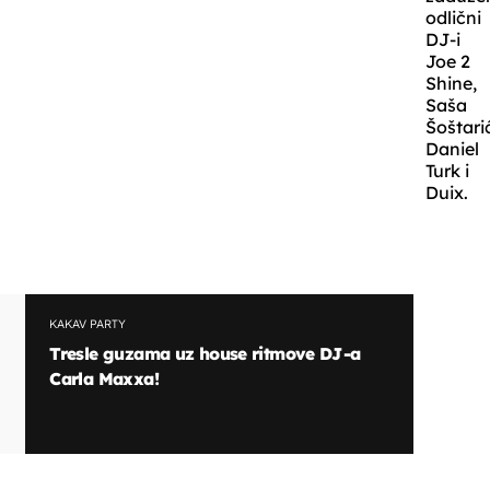
odlični
DJ-i
Joe 2
Shine,
Saša
Šoštari
Daniel
Turk i
Duix.
KAKAV PARTY
Tresle guzama uz house ritmove DJ-a
Carla Maxxa!