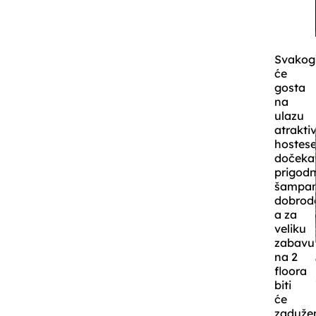
Svakog
će
gosta
na
ulazu
atrakti
hostes
dočekat
prigod
šampa
dobrodo
a za
veliku
zabavu
na 2
floora
biti
će
zaduže