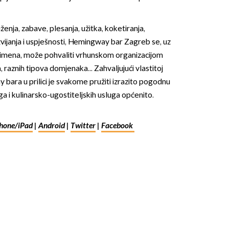
enja, zabave, plesanja, užitka, koketiranja,
razvijanja i uspješnosti, Hemingway bar Zagreb se, uz
J imena, može pohvaliti vrhunskom organizacijom
raznih tipova domjenaka... Zahvaljujući vlastitoj
y bara u prilici je svakome pružiti izrazito pogodnu
a i kulinarsko-ugostiteljskih usluga općenito.
hone/iPad
|
Android
|
Twitter
|
Facebook