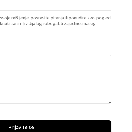
 svoje mišljenje, postavite pitanja ili ponudite svoj pogled
ti zanimljiv dijalog i obogatiti zajednicu našeg
Prijavite se