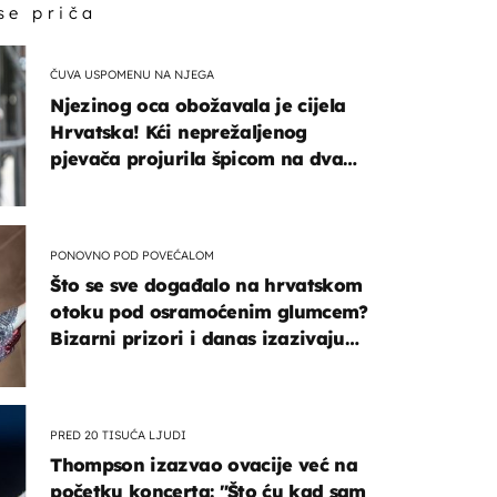
 se priča
ČUVA USPOMENU NA NJEGA
Njezinog oca obožavala je cijela
Hrvatska! Kći neprežaljenog
pjevača projurila špicom na dva
kotača
PONOVNO POD POVEĆALOM
Što se sve događalo na hrvatskom
otoku pod osramoćenim glumcem?
Bizarni prizori i danas izazivaju
nevjericu
PRED 20 TISUĆA LJUDI
Thompson izazvao ovacije već na
početku koncerta: "Što ću kad sam