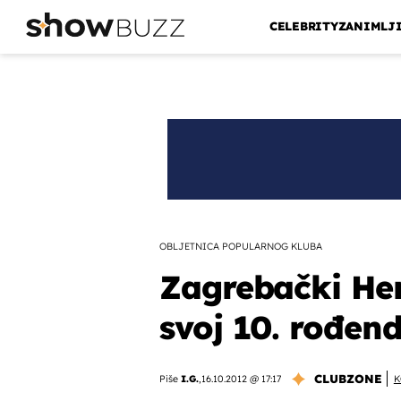
CELEBRITY
ZANIMLJ
OBLJETNICA POPULARNOG KLUBA
Zagrebački He
svoj 10. rođen
CLUBZONE
Piše
I.G.
,
16.10.2012 @ 17:17
K