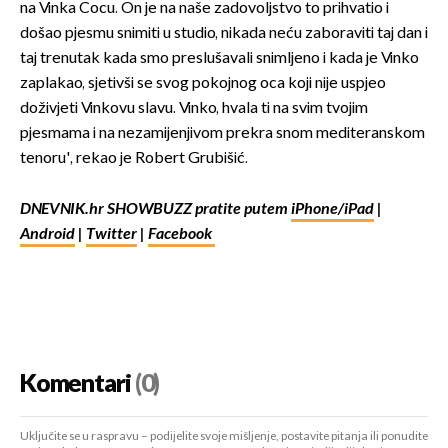
na Vinka Cocu. On je na naše zadovoljstvo to prihvatio i
došao pjesmu snimiti u studio, nikada neću zaboraviti taj dan i
taj trenutak kada smo preslušavali snimljeno i kada je Vinko
zaplakao, sjetivši se svog pokojnog oca koji nije uspjeo
doživjeti Vinkovu slavu. Vinko, hvala ti na svim tvojim
pjesmama i na nezamijenjivom prekra snom mediteranskom
tenoru', rekao je Robert Grubišić.
DNEVNIK.hr SHOWBUZZ pratite putem
iPhone/iPad
|
Android
|
Twitter
|
Facebook
Komentari
(0)
Uključite se u raspravu – podijelite svoje mišljenje, postavite pitanja ili ponudite