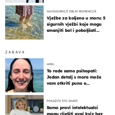
NAJSIGURNIJI OBLIK REKREACIJE
Vježbe za koljeno u moru: 5
sigurnih vježbi koje mogu
smanjiti bol i poboljšati
pokretljivost
ZABAVA
HMM…
To rade samo psihopati:
Jedan detalj s mora može
vam otkriti puno o
prijateljima
POKAŽITE ŠTO ZNATE!
Samo pravi intelektualci
mogu riješiti ovaj kviz bez