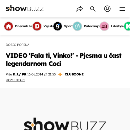
Dnevnik.hr
Vijesti
Sport
Putovanja
Lifestyle
DOBIO PORINA
VIDEO 'Fala ti, Vinko!' - Pjesma u čast
legendarnom Coci
Piše
D.J./ PR
,
16.06.2014 @ 21:55
CLUBZONE
KOMENTARI
OMOGUĆI OBAVIJESTI