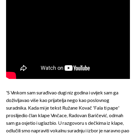
'S Vinkom sam surađivao dugi niz godina i uvijek sam ga
doživljavao više kao prijatelja nego kao poslovnog
suradnika. Kada mi je tekst Ružane Kovač 'Fala ti pape'
proslijedio član klape Vinčace, Radovan Baričević, odmah
sam ga osjetio i uglazbio. U razgovoru s dečkima iz klape,
odlučili smo napraviti vokalnu suradnju i izbor je naravno pao