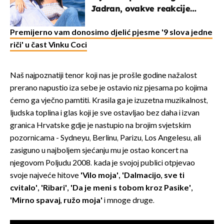
Jadran, ovakve reakcije
vjerojatno nisu očekivali
Premijerno vam donosimo djelić pjesme '9 slova jedne
riči' u čast Vinku Coci
Naš najpoznatiji tenor koji nas je prošle godine nažalost
prerano napustio iza sebe je ostavio niz pjesama po kojima
ćemo ga vječno pamtiti. Krasila ga je izuzetna muzikalnost,
ljudska toplina i glas koji je sve ostavljao bez daha i izvan
granica Hrvatske gdje je nastupio na brojim svjetskim
pozornicama - Sydneyu, Berlinu, Parizu, Los Angelesu, ali
zasiguno u najboljem sjećanju mu je ostao koncert na
njegovom Poljudu 2008. kada je svojoj publici otpjevao
svoje najveće hitove
'Vilo moja', 'Dalmacijo, sve ti
cvitalo', 'Ribari', 'Da je meni s tobom kroz Pasike',
'Mirno spavaj, ružo moja'
i mnoge druge.