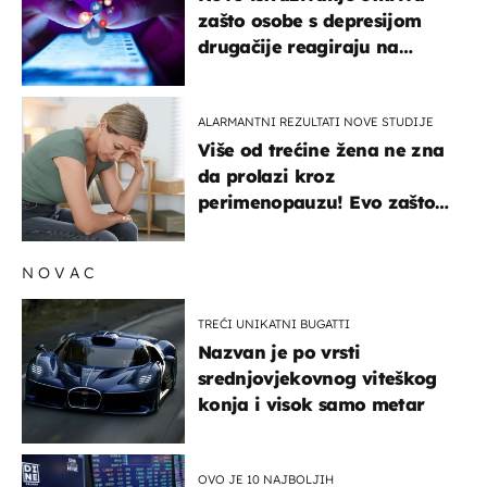
zašto osobe s depresijom
drugačije reagiraju na
lajkove
ALARMANTNI REZULTATI NOVE STUDIJE
Više od trećine žena ne zna
da prolazi kroz
perimenopauzu! Evo zašto
su simptomi toliko
zbunjujući
NOVAC
TREĆI UNIKATNI BUGATTI
Nazvan je po vrsti
srednjovjekovnog viteškog
konja i visok samo metar
OVO JE 10 NAJBOLJIH