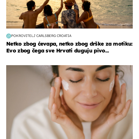
POKROVITELJ CARLSBERG CROATIA
Netko zbog ćevapa, netko zbog drške za motiku:
Evo zbog čega sve Hrvati duguju pivo...
moda & ljepota