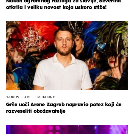
Nakon ogromnog razloga za slavlje, Severina
otkrila i veliku novost koja uskoro stiže!
"ROKOVI SU BILI EKSTREMNI"
Grše uoči Arene Zagreb napravio potez koji će
razveseliti obožavatelje