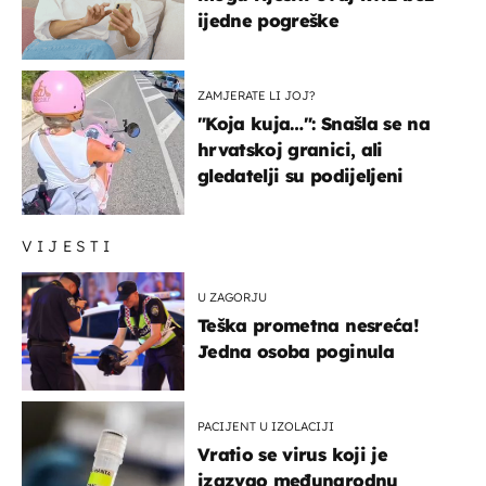
ijedne pogreške
ZAMJERATE LI JOJ?
"Koja kuja…": Snašla se na
hrvatskoj granici, ali
gledatelji su podijeljeni
VIJESTI
U ZAGORJU
Teška prometna nesreća!
Jedna osoba poginula
PACIJENT U IZOLACIJI
Vratio se virus koji je
izazvao međunarodnu