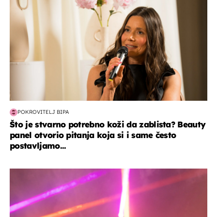
POKROVITELJ BIPA
Što je stvarno potrebno koži da zablista? Beauty
panel otvorio pitanja koja si i same često
postavljamo...
kultura & zabava