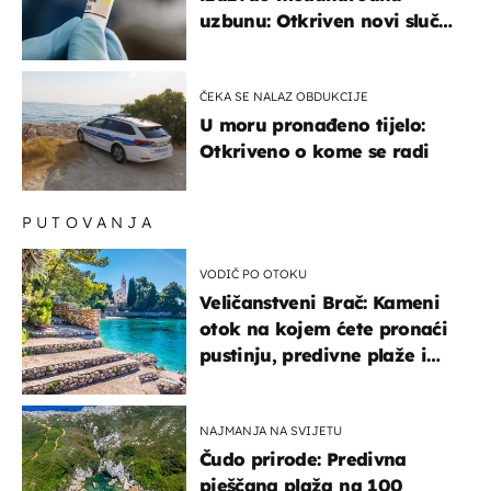
uzbunu: Otkriven novi slučaj
u Europi
ČEKA SE NALAZ OBDUKCIJE
U moru pronađeno tijelo:
Otkriveno o kome se radi
PUTOVANJA
VODIČ PO OTOKU
Veličanstveni Brač: Kameni
otok na kojem ćete pronaći
pustinju, predivne plaže i
uzbudljivu hranu
NAJMANJA NA SVIJETU
Čudo prirode: Predivna
pješčana plaža na 100