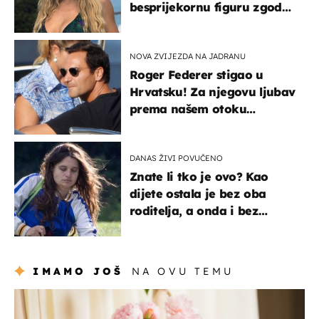
besprijekornu figuru zgodne
voditeljice
NOVA ZVIJEZDA NA JADRANU
Roger Federer stigao u
Hrvatsku! Za njegovu ljubav
prema našem otoku
zaslužan je jedan poznati
Hrvat
DANAS ŽIVI POVUČENO
Znate li tko je ovo? Kao
dijete ostala je bez oba
roditelja, a onda i bez
milijuna koje je trebala
naslijediti
IMAMO JOŠ
NA OVU TEMU
moda & ljepota