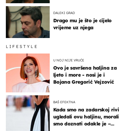
DALEKI GRAD
Drago mu je što je cijelo
vrijeme uz njega
LIFESTYLE
U NOJ NIJE VRUĆE
Ovo je savršena haljina za
ljeto i more - nosi je i
Bojana Gregorić Vejzović
BAŠ EFEKTNA
Kada smo na zadarskoj rivi
ugledali ovu haljinu, morali
smo doznati odakle je –
košta samo 18 eura