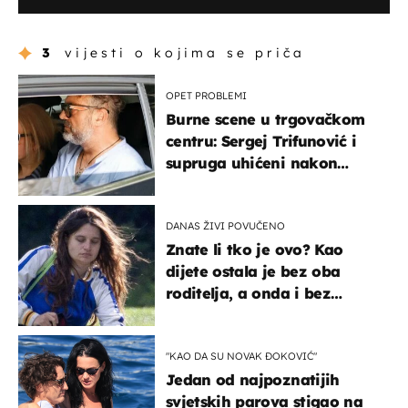
3
vijesti o kojima se priča
OPET PROBLEMI
Burne scene u trgovačkom
centru: Sergej Trifunović i
supruga uhićeni nakon
svađe!
DANAS ŽIVI POVUČENO
Znate li tko je ovo? Kao
dijete ostala je bez oba
roditelja, a onda i bez
milijuna koje je trebala
naslijediti
"KAO DA SU NOVAK ĐOKOVIĆ"
Jedan od najpoznatijih
svjetskih parova stigao na