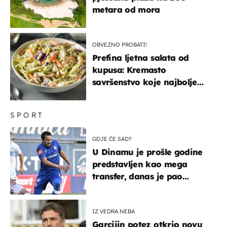
metara od mora
OBVEZNO PROBATI!
Prefina ljetna salata od
kupusa: Kremasto
savršenstvo koje najbolje
paše uz pečeno meso
SPORT
GDJE ĆE SAD?
U Dinamu je prošle godine
predstavljen kao mega
transfer, danas je pao
najniže u karijeri
IZ VEDRA NEBA
Garcijin potez otkrio novu