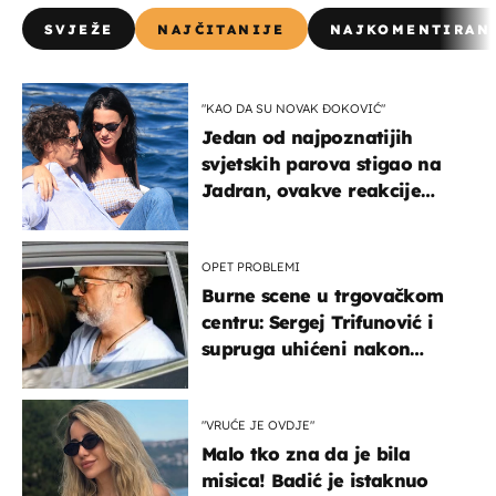
SVJEŽE
NAJČITANIJE
NAJKOMENTIRAN
"KAO DA SU NOVAK ĐOKOVIĆ"
Jedan od najpoznatijih
svjetskih parova stigao na
Jadran, ovakve reakcije
vjerojatno nisu očekivali
OPET PROBLEMI
Burne scene u trgovačkom
centru: Sergej Trifunović i
supruga uhićeni nakon
svađe!
"VRUĆE JE OVDJE"
Malo tko zna da je bila
misica! Badić je istaknuo