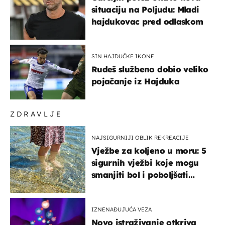
situaciju na Poljudu: Mladi
hajdukovac pred odlaskom
SIN HAJDUČKE IKONE
Rudeš službeno dobio veliko
pojačanje iz Hajduka
ZDRAVLJE
NAJSIGURNIJI OBLIK REKREACIJE
Vježbe za koljeno u moru: 5
sigurnih vježbi koje mogu
smanjiti bol i poboljšati
pokretljivost
IZNENAĐUJUĆA VEZA
Novo istraživanje otkriva