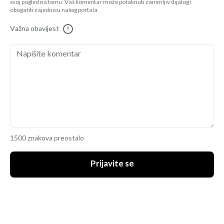
svoj pogled na temu. Vaš komentar može potaknuti zanimljiv dijalog i
obogatiti zajednicu našeg portala.
Važna obavijest
!
1500 znakova preostalo
Prijavite se