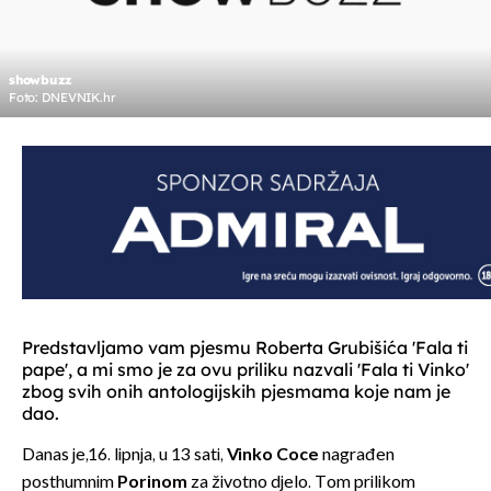
showbuzz
Foto: DNEVNIK.hr
Predstavljamo vam pjesmu Roberta Grubišića 'Fala ti
pape', a mi smo je za ovu priliku nazvali 'Fala ti Vinko'
zbog svih onih antologijskih pjesmama koje nam je
dao.
Danas je,16. lipnja, u 13 sati,
Vinko Coce
nagrađen
posthumnim
Porinom
za životno djelo. Tom prilikom