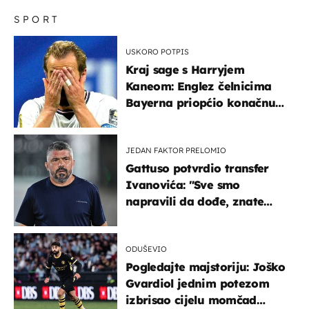
kojega zastaje dah
SPORT
USKORO POTPIS
Kraj sage s Harryjem
Kaneom: Englez čelnicima
Bayerna priopćio konačnu
odluku
JEDAN FAKTOR PRELOMIO
Gattuso potvrdio transfer
Ivanovića: "Sve smo
napravili da dođe, znate
kamo je otišao..."
ODUŠEVIO
Pogledajte majstoriju: Joško
Gvardiol jednim potezom
izbrisao cijelu momčad