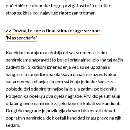
početničke kulinarske brige, prvi gafovi i oštre kritike
strogog žirija koji najavljuje rigorozan tretman.
>> Doznajte sve o finalistima druge sezone
'Masterchefa'
Kandidati moraju u razdoblju od sat vremena s istim
namirnicama napraviti što bolje i originalnije jelo i na taj način
zadiviti žiri. S kutijom iznenađenja već su se upoznali u
hangaru i to pojedincima olakšava današnji izazov. Nakon
sat vremena kuhanja u kojem svi imaju jednake šanse za
pobjedu, žiri odabire tri najbolja jela, a zatim i pobjednika.
Pobjednika očekuju dva dijela nagrade. Prvi dio je sutrašnji
odabir glavne namirnice za jelo koje će kuhati svi kandidati.
Drugi dio nagrade je privilegija da sam bira ostalih devet
popratnih namirnica, dok ostali kandidati imaju pravo na njih
sedam.