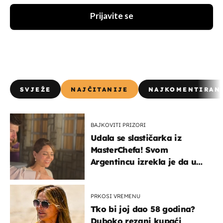
Prijavite se
SVJEŽE
NAJČITANIJE
NAJKOMENTIRAN
BAJKOVITI PRIZORI
Udala se slastičarka iz
MasterChefa! Svom
Argentincu izrekla je da u
rodnoj Hercegovini
PRKOSI VREMENU
Tko bi joj dao 58 godina?
Duboko rezani kupaći