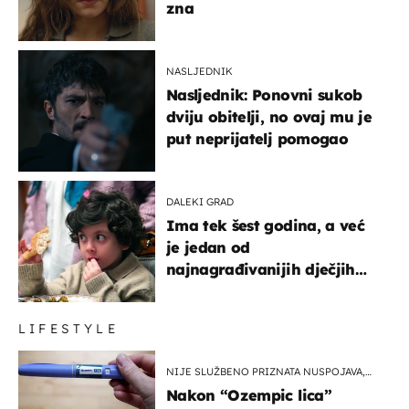
zna
NASLJEDNIK
Nasljednik: Ponovni sukob
dviju obitelji, no ovaj mu je
put neprijatelj pomogao
DALEKI GRAD
Ima tek šest godina, a već
je jedan od
najnagrađivanijih dječjih
glumaca
LIFESTYLE
NIJE SLUŽBENO PRIZNATA NUSPOJAVA,
ALI ...
Nakon “Ozempic lica”