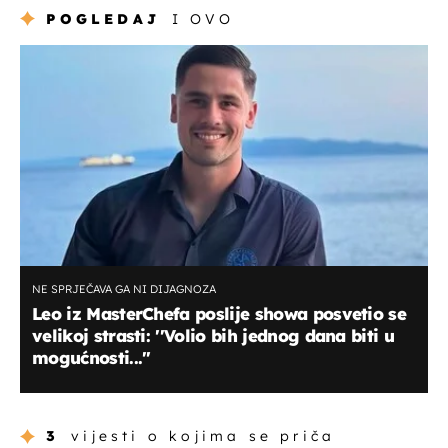
POGLEDAJ
I OVO
NE SPRJEČAVA GA NI DIJAGNOZA
Leo iz MasterChefa poslije showa posvetio se
velikoj strasti: ''Volio bih jednog dana biti u
mogućnosti...''
3
vijesti o kojima se priča