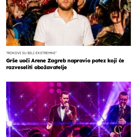
"ROKOVI SU BILI EKSTREMNI"
Grše uoči Arene Zagreb napravio potez koji će
razveseliti obožavatelje