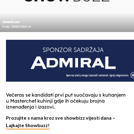
showbuzz
Foto: DNEVNIK.hr
Večeras se kandidati prvi put suočavaju s kuhanjem
u Masterchef kuhinji gdje ih očekuju brojna
iznenađenja i izazovi.
Prozujite s nama kroz sve showbizz vijesti dana –
Lajkajte Showbuzz!