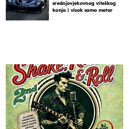
srednjovjekovnog viteškog
konja i visok samo metar