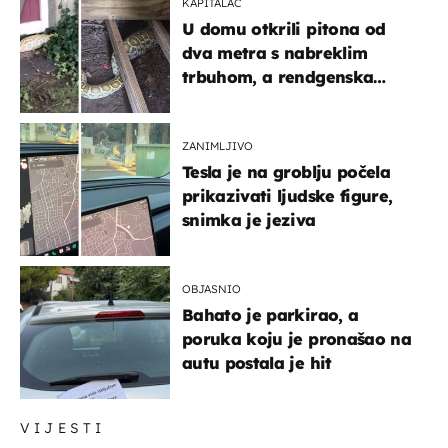
KAPITALAC
U domu otkrili pitona od
dva metra s nabreklim
trbuhom, a rendgenska
snimka otkrila posljednji
obrok
ZANIMLJIVO
Tesla je na groblju počela
prikazivati ljudske figure,
snimka je jeziva
OBJASNIO
Bahato je parkirao, a
poruka koju je pronašao na
autu postala je hit
VIJESTI