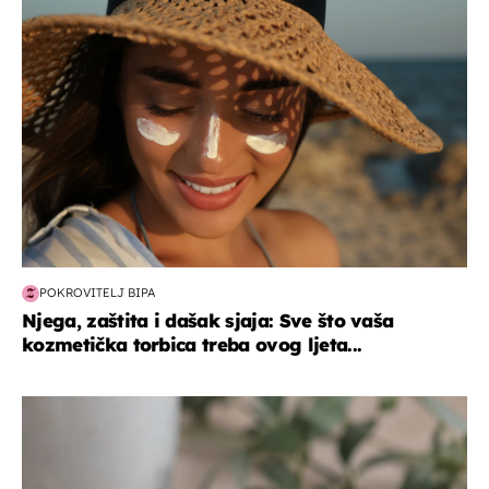
moda & ljepota
POKROVITELJ BIPA
Njega, zaštita i dašak sjaja: Sve što vaša
kozmetička torbica treba ovog ljeta...
hrana i piće