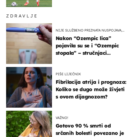
Atletica
ZDRAVLJE
NIJE SLUŽBENO PRIZNATA NUSPOJAVA,
ALI ...
Nakon “Ozempic lica”
pojavila su se i “Ozempic
stopala” – stručnjaci
objašnjavaju što se događa
PIŠE LIJEČNIK
Fibrilacija atrija i prognoza:
Koliko se dugo može živjeti
s ovom dijagnozom?
VAŽNO!
Gotovo 90 % smrti od
srčanih bolesti povezano je