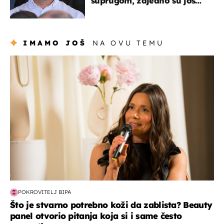
suprugom, zajedno su još
od fakulteta
IMAMO JOŠ
NA OVU TEMU
moda & ljepota
POKROVITELJ BIPA
Što je stvarno potrebno koži da zablista? Beauty
panel otvorio pitanja koja si i same često