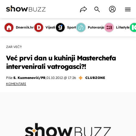
Dnevnik.hr
Vijesti
Sport
Putovanja
Lifestyle
ZAR VEĆ?!
Već prvi dan u kuhinji Masterchefa
intervenirali vatrogasci?!
Piše
S. Kuzmanović/PR
,
01.10.2012 @ 17:26
CLUBZONE
KOMENTARI
OMOGUĆI OBAVIJESTI