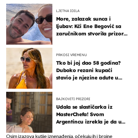
LJETNA IDILA
More, zalazak sunca i
ljubav: Kći Ene Begović sa
zaručnikom stvorila prizor
kao s razglednice
PRKOSI VREMENU
Tko bi joj dao 58 godina?
Duboko rezani kupaći
stavio je njezine adute u
prvi plan
BAJKOVITI PRIZORI
Udala se slastičarka iz
MasterChefa! Svom
Argentincu izrekla je da u
rodnoj Hercegovini
Osim izazova kutije iznenađenja, očekuju ih i brojne