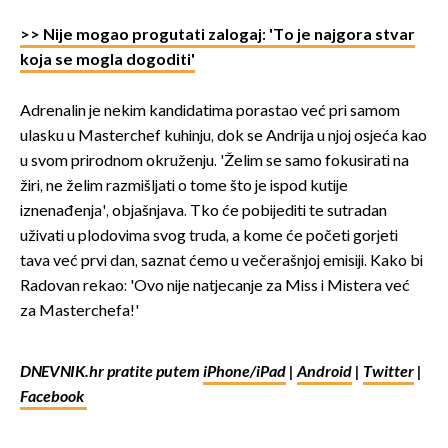
>> Nije mogao progutati zalogaj: 'To je najgora stvar
koja se mogla dogoditi'
Adrenalin je nekim kandidatima porastao već pri samom
ulasku u Masterchef kuhinju, dok se Andrija u njoj osjeća kao
u svom prirodnom okruženju. 'Želim se samo fokusirati na
žiri, ne želim razmišljati o tome što je ispod kutije
iznenađenja', objašnjava. Tko će pobijediti te sutradan
uživati u plodovima svog truda, a kome će početi gorjeti
tava već prvi dan, saznat ćemo u večerašnjoj emisiji. Kako bi
Radovan rekao: 'Ovo nije natjecanje za Miss i Mistera već
za Masterchefa!'
DNEVNIK.hr pratite putem
iPhone/iPad
|
Android
|
Twitter
|
Facebook