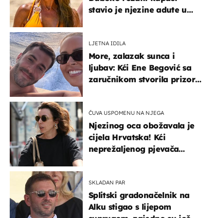
stavio je njezine adute u
prvi plan
LJETNA IDILA
More, zalazak sunca i
ljubav: Kći Ene Begović sa
zaručnikom stvorila prizor
kao s razglednice
ČUVA USPOMENU NA NJEGA
Njezinog oca obožavala je
cijela Hrvatska! Kći
neprežaljenog pjevača
projurila špicom na dva
kotača
SKLADAN PAR
Splitski gradonačelnik na
Alku stigao s lijepom