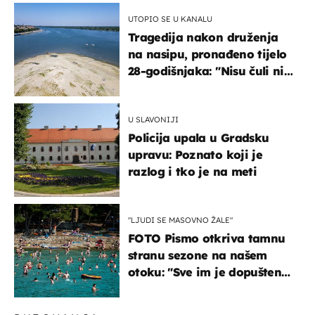
UTOPIO SE U KANALU
Tragedija nakon druženja
na nasipu, pronađeno tijelo
28-godišnjaka: "Nisu čuli ni
jauk ni poziv upomoć"
U SLAVONIJI
Policija upala u Gradsku
upravu: Poznato koji je
razlog i tko je na meti
"LJUDI SE MASOVNO ŽALE"
FOTO Pismo otkriva tamnu
stranu sezone na našem
otoku: "Sve im je dopušteno!
Izlijevaju fekalije u more,
na plažama se dobije kožni