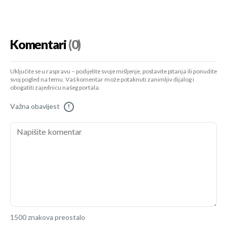
Komentari
(0)
Uključite se u raspravu – podijelite svoje mišljenje, postavite pitanja ili ponudite
svoj pogled na temu. Vaš komentar može potaknuti zanimljiv dijalog i
obogatiti zajednicu našeg portala.
Važna obavijest
!
1500 znakova preostalo