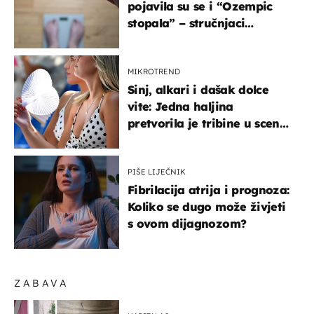
pojavila su se i “Ozempic
stopala” – stručnjaci
objašnjavaju što se događa
MIKROTREND
Sinj, alkari i dašak dolce
vite: Jedna haljina
pretvorila je tribine u scenu
iz talijanskog filma
PIŠE LIJEČNIK
Fibrilacija atrija i prognoza:
Koliko se dugo može živjeti
s ovom dijagnozom?
ZABAVA