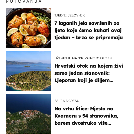
PUTOVANJA
osip"
TJEDNI JELOVNIK
7 laganih jela savršenih za
ljeto koje ćemo kuhati ovaj
tjedan – brzo se pripremaju
UŽIVANJE NA "PRIVATNOM" OTOKU
Hrvatski otok na kojem živi
samo jedan stanovnik:
Ljepotan koji je diljem
svijeta poznat po svojem
"bijelom zlatu"
BELI NA CRESU
Na vrhu litice: Mjesto na
Kvarneru s 54 stanovnika,
barem dvostruko više
mačaka i pogledom od