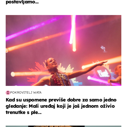
postavljamo...
kultura & zabava
POKROVITELJ WATA
Kad su uspomene previše dobre za samo jedno
gledanje: Mali uređaj koji je još jednom oživio
trenutke s ple...