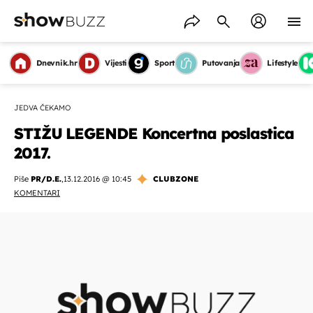
Dnevnik.hr
Vijesti
Sport
Putovanja
Lifestyle
JEDVA ČEKAMO
STIŽU LEGENDE Koncertna poslastica
2017.
Piše
PR/D.E.
,
13.12.2016 @ 10:45
CLUBZONE
KOMENTARI
OMOGUĆI OBAVIJESTI