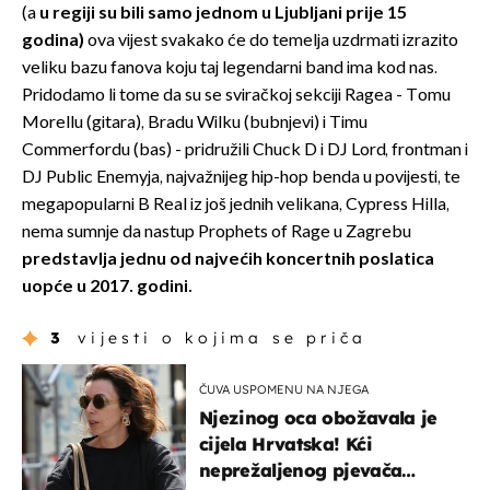
(a
u regiji su bili samo jednom u Ljubljani prije 15
godina)
ova vijest svakako će do temelja uzdrmati izrazito
veliku bazu fanova koju taj legendarni band ima kod nas.
Pridodamo li tome da su se sviračkoj sekciji Ragea - Tomu
Morellu (gitara), Bradu Wilku (bubnjevi) i Timu
Commerfordu (bas) - pridružili Chuck D i DJ Lord, frontman i
DJ Public Enemyja, najvažnijeg hip-hop benda u povijesti, te
megapopularni B Real iz još jednih velikana, Cypress Hilla,
nema sumnje da nastup Prophets of Rage u Zagrebu
predstavlja jednu od najvećih koncertnih poslatica
uopće u 2017. godini.
3
vijesti o kojima se priča
ČUVA USPOMENU NA NJEGA
Njezinog oca obožavala je
cijela Hrvatska! Kći
neprežaljenog pjevača