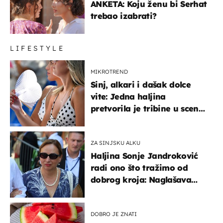
ANKETA: Koju ženu bi Serhat
trebao izabrati?
LIFESTYLE
MIKROTREND
Sinj, alkari i dašak dolce
vite: Jedna haljina
pretvorila je tribine u scenu
iz talijanskog filma
ZA SINJSKU ALKU
Haljina Sonje Jandroković
radi ono što tražimo od
dobrog kroja: Naglašava
struk, a sada je i na
sniženju
DOBRO JE ZNATI