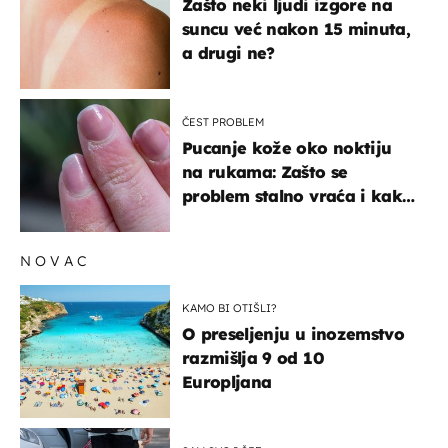
Zašto neki ljudi izgore na
suncu već nakon 15 minuta,
a drugi ne?
ČEST PROBLEM
Pucanje kože oko noktiju
na rukama: Zašto se
problem stalno vraća i kako
ga zaustaviti?
NOVAC
KAMO BI OTIŠLI?
O preseljenju u inozemstvo
razmišlja 9 od 10
Europljana