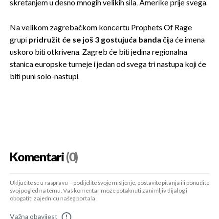
skretanjem u desno mnogih velikih sila, Amerike prije svega.
Na velikom zagrebačkom koncertu Prophets Of Rage
grupi
pridružit će se još 3 gostujuća banda
čija će imena
uskoro biti otkrivena. Zagreb će biti jedina regionalna
stanica europske turneje i jedan od svega tri nastupa koji će
biti puni solo-nastupi.
Komentari
(0)
Uključite se u raspravu – podijelite svoje mišljenje, postavite pitanja ili ponudite
svoj pogled na temu. Vaš komentar može potaknuti zanimljiv dijalog i
obogatiti zajednicu našeg portala.
Važna obavijest
!