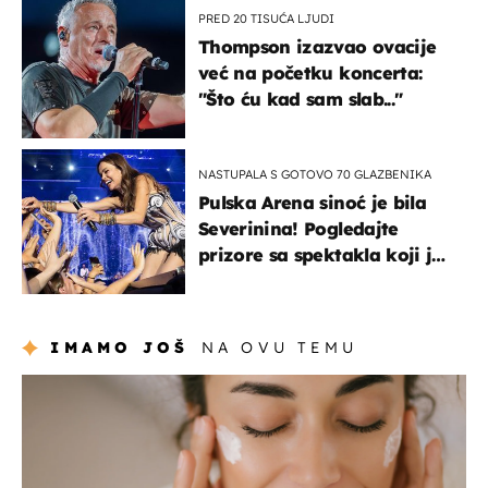
PRED 20 TISUĆA LJUDI
Thompson izazvao ovacije
već na početku koncerta:
"Što ću kad sam slab..."
NASTUPALA S GOTOVO 70 GLAZBENIKA
Pulska Arena sinoć je bila
Severinina! Pogledajte
prizore sa spektakla koji je
rasprodan mjesec dana
ranije
IMAMO JOŠ
NA OVU TEMU
moda & ljepota