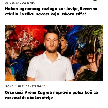
USPJEŠNA GLAZBENICA
Nakon ogromnog razloga za slavlje, Severina
otkrila i veliku novost koja uskoro stiže!
"ROKOVI SU BILI EKSTREMNI"
Grše uoči Arene Zagreb napravio potez koji će
razveseliti obožavatelje