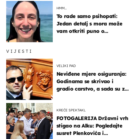
HMM…
To rade samo psihopati:
Jedan detalj s mora može
vam otkriti puno o
prijateljima
VIJESTI
VELIKI PAD
Neviđene mjere osiguranja:
Godinama se skrivao i
gradio carstvo, a sada su za
njegovo izručenje naručili
posebno vozilo
KREĆE SPEKTAKL
FOTOGALERIJA Državni vrh
stigao na Alku: Pogledajte
susret Plenkovića i