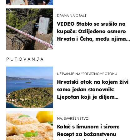
Milanovića
DRAMA NA OBALI
VIDEO Stablo se srušilo na
kupače: Ozlijeđeno osmero
Hrvata i Čeha, među njima
ima i djece
PUTOVANJA
UŽIVANJE NA "PRIVATNOM" OTOKU
Hrvatski otok na kojem živi
samo jedan stanovnik:
Ljepotan koji je diljem
svijeta poznat po svojem
"bijelom zlatu"
MA, SAVRŠENSTVO!
Kolač s limunom i sirom:
Recept za božanstvenu