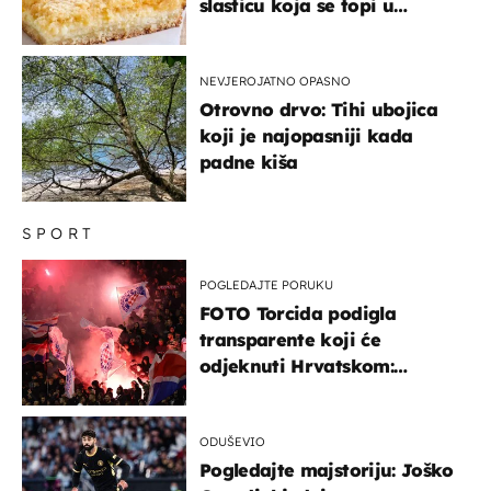
slasticu koja se topi u
ustima
NEVJEROJATNO OPASNO
Otrovno drvo: Tihi ubojica
koji je najopasniji kada
padne kiša
SPORT
POGLEDAJTE PORUKU
FOTO Torcida podigla
transparente koji će
odjeknuti Hrvatskom:
Prozvali "moralne vertikale"
ODUŠEVIO
Pogledajte majstoriju: Joško