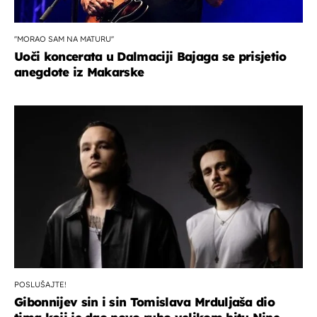
''MORAO SAM NA MATURU''
Uoči koncerata u Dalmaciji Bajaga se prisjetio
anegdote iz Makarske
POSLUŠAJTE!
Gibonnijev sin i sin Tomislava Mrduljaša dio