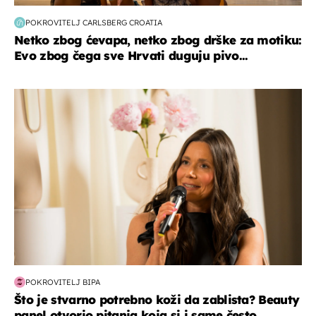
POKROVITELJ CARLSBERG CROATIA
Netko zbog ćevapa, netko zbog drške za motiku:
Evo zbog čega sve Hrvati duguju pivo...
moda & ljepota
POKROVITELJ BIPA
Što je stvarno potrebno koži da zablista? Beauty
panel otvorio pitanja koja si i same često