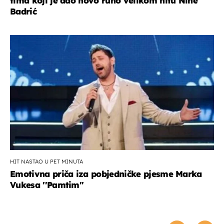
tima koji je dao novo ruho velikom hitu Nine
Badrić
HIT NASTAO U PET MINUTA
Emotivna priča iza pobjedničke pjesme Marka
Vukesa ''Pamtim''