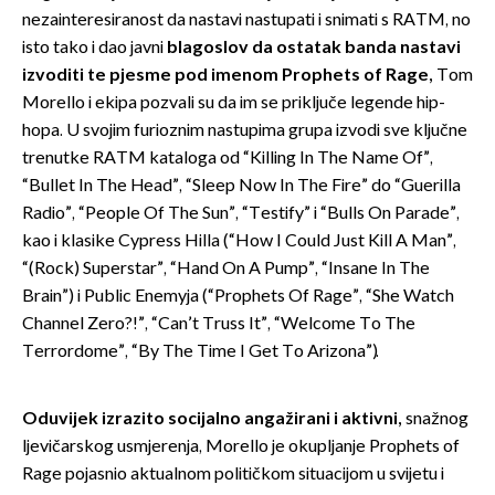
nezainteresiranost da nastavi nastupati i snimati s RATM, no
isto tako i dao javni
blagoslov da ostatak banda nastavi
izvoditi te pjesme pod imenom Prophets of Rage,
Tom
Morello i ekipa pozvali su da im se priključe legende hip-
hopa. U svojim furioznim nastupima grupa izvodi sve ključne
trenutke RATM kataloga od “Killing In The Name Of”,
“Bullet In The Head”, “Sleep Now In The Fire” do “Guerilla
Radio”, “People Of The Sun”, “Testify” i “Bulls On Parade”,
kao i klasike Cypress Hilla (“How I Could Just Kill A Man”,
“(Rock) Superstar”, “Hand On A Pump”, “Insane In The
Brain”) i Public Enemyja (“Prophets Of Rage”, “She Watch
Channel Zero?!”, “Can’t Truss It”, “Welcome To The
Terrordome”, “By The Time I Get To Arizona”).
Oduvijek izrazito socijalno angažirani i aktivni,
snažnog
ljevičarskog usmjerenja, Morello je okupljanje Prophets of
Rage pojasnio aktualnom političkom situacijom u svijetu i