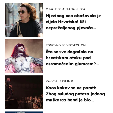
ČUVA USPOMENU NA NJEGA
Njezinog oca obožavala je
cijela Hrvatska! Kći
neprežaljenog pjevača
projurila špicom na dva
kotača
PONOVNO POD POVEĆALOM
Što se sve događalo na
hrvatskom otoku pod
osramoćenim glumcem?
Bizarni prizori i danas
izazivaju nevjericu
KAKVIH LJUDI IMA!
Kaos kakav se ne pamti:
Zbog suludog poteza jednog
muškarca bend je bio
prisiljen prekinuti nastup