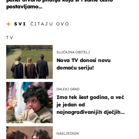
postavljamo...
SVI
ČITAJU OVO
TV
SLUČAJNA OBITELJ
Nova TV donosi novu
domaću seriju!
DALEKI GRAD
Ima tek šest godina, a već
je jedan od
najnagrađivanijih dječjih
glumaca
NASLJEDNIK