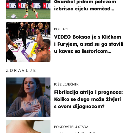
Gvardiol jednim potezom
izbrisao cijelu momčad
Atletica
POLJACI...
VIDEO Boksao je s Kličkom
i Furyjem, a sad su ga stavili
u kavez sa šestoricom
Roma! Pogledajte kako je
završilo
ZDRAVLJE
PIŠE LIJEČNIK
Fibrilacija atrija i prognoza:
Koliko se dugo može živjeti
s ovom dijagnozom?
POKROVITELJ STADA