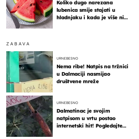
Koliko dugo narezana
lubenica smije stajati u
hladnjaku i kada je više nije
sigurno jesti?
ZABAVA
URNEBESNO
Nema ribe! Natpis na tržnici
u Dalmaciji nasmijao
društvene mreže
URNEBESNO
Dalmatinac je svojim
natpisom u vrtu postao
internetski hit! Pogledajte
što je napisao