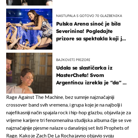
projurila špicom na dva
kotača
NASTUPALA S GOTOVO 70 GLAZBENIKA
Pulska Arena sinoć je bila
Severinina! Pogledajte
prizore sa spektakla koji je
rasprodan mjesec dana
ranije
BAJKOVITI PRIZORI
Udala se slastičarka iz
MasterChefa! Svom
Argentincu izrekla je "da" u
rodnoj Hercegovini
Rage Against The Machine, bez sumnje najznačajniji
crossover band svih vremena, i grupa koje je na najbolji i
najefikasniji način spajala rock i hip-hop glazbu, objavila je za
vrijeme karijere tri fenomenalna studijska albuma čije se sve
najznačajnije pjesme nalaze u današnjoj set listi Prophets of
Rage. Kako je Zach De La Rocha javno objavio svoju