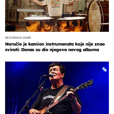
RECORDING DIARY
Naručio je kamion instrumenata koje nije znao
svirati: Danas su dio njegova novog albuma