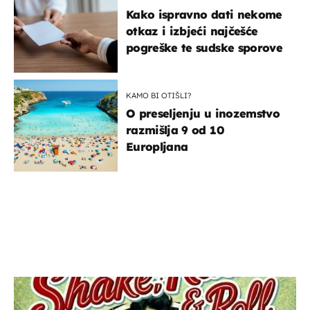
Kako ispravno dati nekome
otkaz i izbjeći najčešće
pogreške te sudske sporove
KAMO BI OTIŠLI?
O preseljenju u inozemstvo
razmišlja 9 od 10
Europljana