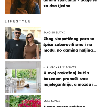
datum vjenčanja - udaje se
za dva tjedna
LIFESTYLE
JAKO SU SLATKI!
Zbog simpatičnog para sa
špice zaboravili smo i na
modu, no damina haljina
itekako nas se dojmila
I TERASA JE SAN SNOVA!
U ovoj raskošnoj kući s
bazenom pronašli smo
najelegantniju, a možda i
najljepšu bijelu kuhinju
VOLE SUNCE