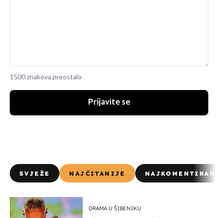
1500 znakova preostalo
Prijavite se
SVJEŽE
NAJČITANIJE
NAJKOMENTIRAN
DRAMA U ŠIBENIKU