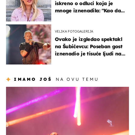
iskreno o odluci koja je
mnoge iznenadila: ''Kao da
mi je veliki teret pao s leđa''
VELIKA FOTOGALERIJA
Ovako je izgledao spektakl
na Šubićevcu: Poseban gost
iznenadio je tisuće ljudi na
Thompsonovu koncertu
IMAMO JOŠ
NA OVU TEMU
kultura & zabava