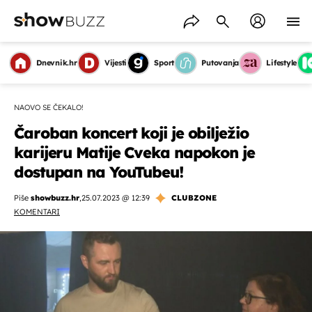
Dnevnik.hr
Vijesti
Sport
Putovanja
Lifestyle
NAOVO SE ČEKALO!
Čaroban koncert koji je obilježio
karijeru Matije Cveka napokon je
dostupan na YouTubeu!
Piše
showbuzz.hr
,
25.07.2023 @ 12:39
CLUBZONE
KOMENTARI
OMOGUĆI OBAVIJESTI