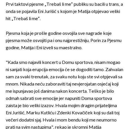
Prvi taktovi pjesme „Trebaš li me“ publiku su bacili u trans, a
onda se pojavila Eni Jurišić s kojom je Matija otpjevao veliki
hit „Trebaš li me“.
Pjesma koja je prošle godine osvojila sve nagrade koje
pjesma može osvojiti pa i onu najprestižniju, Porin za Pjesmu
godine, Matija i Eni izveli su maestralno.
"Kada smo najavili koncert u Domu sportova, nisam mogao
ni sanjati koja erupcija emocija će se dogoditi tamo. Zahvalan
sam za svaki trenutak, za svaku notu koju ste svi otpjevali sa
mnom. Nikada neću zaboraviti taj nevjerojatan osjećaj koji
me ispunjavao još danima nakon koncerta. Teško je bilo
odmah sabrati sve emocije jer napuniti Doma sportova
zaista je bio veliki izazov. Hvala mojim dragim prijateljima
Eni Jurišić, Marku Kutliću i Zdenki Kovačiček koji su dali toj
večeri dodatni sjaj. Hvala i mom bendu koji me neumorno
prati na svim nastupima", rekao je skromni Matija