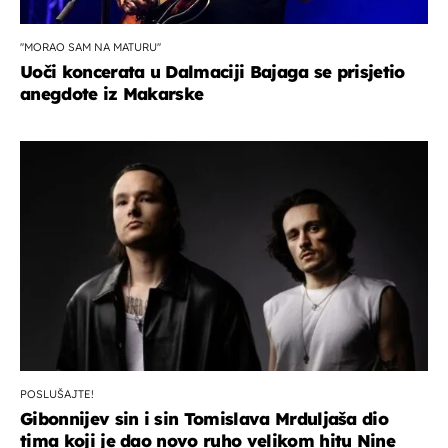
''MORAO SAM NA MATURU''
Uoči koncerata u Dalmaciji Bajaga se prisjetio
anegdote iz Makarske
POSLUŠAJTE!
Gibonnijev sin i sin Tomislava Mrduljaša dio
tima koji je dao novo ruho velikom hitu Nine