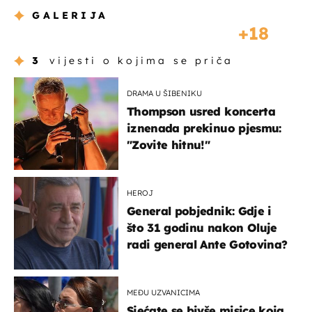
GALERIJA
18
3
vijesti o kojima se priča
DRAMA U ŠIBENIKU
Thompson usred koncerta
iznenada prekinuo pjesmu:
"Zovite hitnu!"
HEROJ
General pobjednik: Gdje i
što 31 godinu nakon Oluje
radi general Ante Gotovina?
MEĐU UZVANICIMA
Sjećate se bivše misice koja