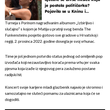
je postala političarka?
Pojavila se u Kninu i
privukla pažnju
Turneja s Porinom nagrađivanim albumom „Izbirljivo i
slučajno“ s kojom je Matija u pratnji svog benda The
Funkensteins posjetio gotovo sve gradove u Hrvatskoj i
regiji, 2. prosinca 2022. godine dosegla je svoj vrhunac.
Time je još jednom potvrdio status jednog od omiljenih pop
izvođača koji nezaustavljivo korača prema vrhu jer svaka
pjesma koja izađe iz njegovog pera zasluženo postane
radijski hit.
Koncert svoje karijere mladi glazbenik najavio je skromno i
samozatajno ne sluteći pomamu za ulaznicama koja će se
dogoditi.