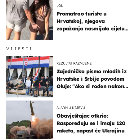
LOL
Promatrao turiste u
Hrvatskoj, njegova
zapažanja nasmijala cijelu
regiju
VIJESTI
REZULTAT RAZMJENE
Zajedničko pismo mladih iz
Hrvatske i Srbije povodom
Oluje: "Ako si rođen nakon
'95..."
ALARM U KIJEVU
Obavještajac otkrio:
Raspoređuju se i imaju 120
raketa, napast će Ukrajinu