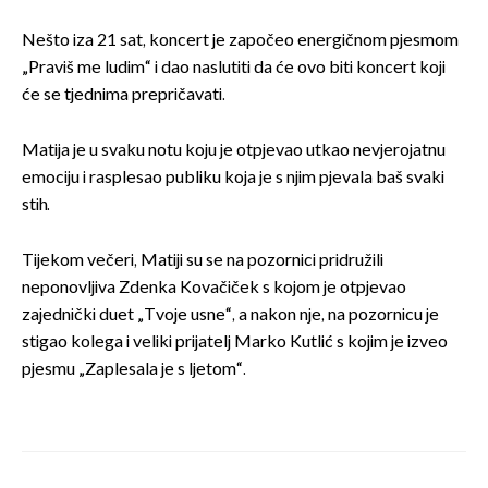
Nešto iza 21 sat, koncert je započeo energičnom pjesmom
„Praviš me ludim“ i dao naslutiti da će ovo biti koncert koji
će se tjednima prepričavati.
Matija je u svaku notu koju je otpjevao utkao nevjerojatnu
emociju i rasplesao publiku koja je s njim pjevala baš svaki
stih.
Tijekom večeri, Matiji su se na pozornici pridružili
neponovljiva Zdenka Kovačiček s kojom je otpjevao
zajednički duet „Tvoje usne“, a nakon nje, na pozornicu je
stigao kolega i veliki prijatelj Marko Kutlić s kojim je izveo
pjesmu „Zaplesala je s ljetom“.