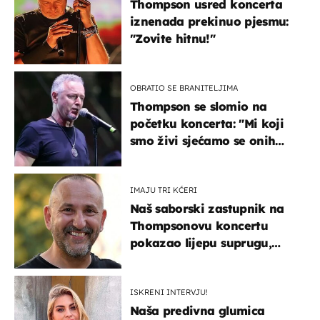
Thompson usred koncerta
iznenada prekinuo pjesmu:
"Zovite hitnu!"
OBRATIO SE BRANITELJIMA
Thompson se slomio na
početku koncerta: "Mi koji
smo živi sjećamo se onih
koji nisu..."
IMAJU TRI KĆERI
Naš saborski zastupnik na
Thompsonovu koncertu
pokazao lijepu suprugu,
koja godinama izbjegava
javnost
ISKRENI INTERVJU!
Naša predivna glumica