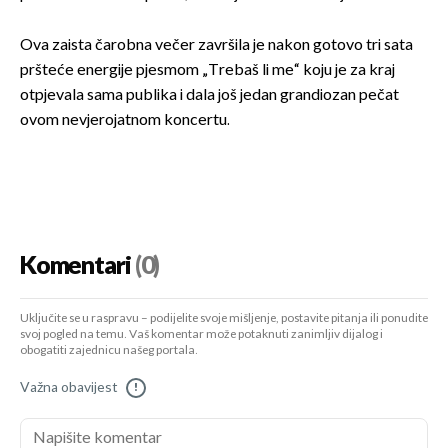
Ova zaista čarobna večer završila je nakon gotovo tri sata
pršteće energije pjesmom „Trebaš li me“ koju je za kraj
otpjevala sama publika i dala još jedan grandiozan pečat
ovom nevjerojatnom koncertu.
Komentari
(0)
Uključite se u raspravu – podijelite svoje mišljenje, postavite pitanja ili ponudite
svoj pogled na temu. Vaš komentar može potaknuti zanimljiv dijalog i
obogatiti zajednicu našeg portala.
Važna obavijest
!