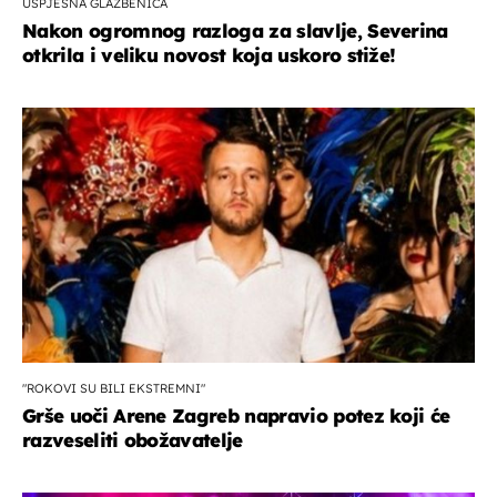
USPJEŠNA GLAZBENICA
Nakon ogromnog razloga za slavlje, Severina
otkrila i veliku novost koja uskoro stiže!
"ROKOVI SU BILI EKSTREMNI"
Grše uoči Arene Zagreb napravio potez koji će
razveseliti obožavatelje