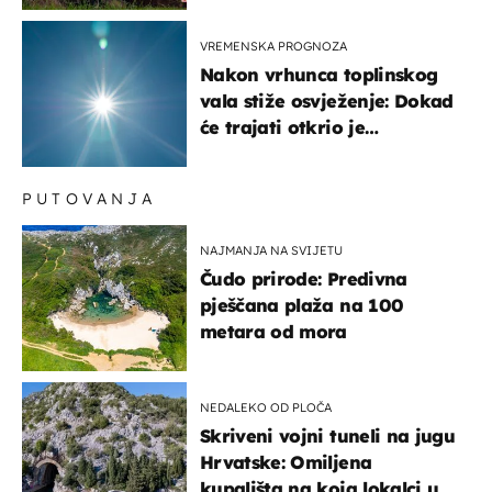
VREMENSKA PROGNOZA
Nakon vrhunca toplinskog
vala stiže osvježenje: Dokad
će trajati otkrio je
meteorolog
PUTOVANJA
NAJMANJA NA SVIJETU
Čudo prirode: Predivna
pješčana plaža na 100
metara od mora
NEDALEKO OD PLOČA
Skriveni vojni tuneli na jugu
Hrvatske: Omiljena
kupališta na koja lokalci u