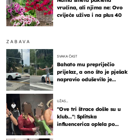
Nama smeta paklena
vrućina, ali njima ne: Ovo
cvijeće uživa i na plus 40
ZABAVA
SVAKA ČAST
Bahato mu prepriječio
prijelaz, a ono što je pješak
napravio oduševilo je
društvene mreže
UŽAS…
"Ove tri štrace došle su u
klub…": Splitska
influencerica oplela po
ženama zbog užasnog
ponašanja