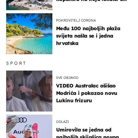
miru dolaze roniti i skakati
u more
POKROVITELJ CORONA
Među 100 najboljih plaža
svijeta našla se i jedna
hrvatska
SPORT
SVE OBJAVIO
VIDEO Australac ošišao
Modrića i pokazao novu
Lukinu frizuru
ODLAZI
Umirovila se jedna od
najboljih skijašica novog