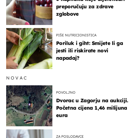
preporučuju za zdrave
zglobove
PIŠE NUTRICIONISTICA
Poriluk i giht: Smijete li ga
jesti ili riskirate novi
napadaj?
NOVAC
POVOLJNO
Dvorac u Zagorju na aukciji.
Početna cijena 1,46 milijuna
eura
ZA POSLODAVCE