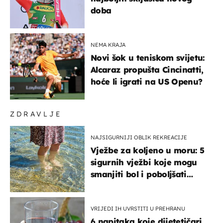
doba
NEMA KRAJA
Novi šok u teniskom svijetu:
Alcaraz propušta Cincinatti,
hoće li igrati na US Openu?
ZDRAVLJE
NAJSIGURNIJI OBLIK REKREACIJE
Vježbe za koljeno u moru: 5
sigurnih vježbi koje mogu
smanjiti bol i poboljšati
pokretljivost
VRIJEDI IH UVRSTITI U PREHRANU
6 napitaka koje dijetetičari