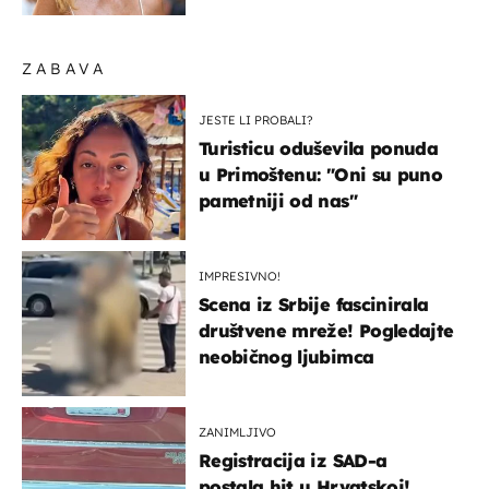
zagrebačkoj špici
ZABAVA
JESTE LI PROBALI?
Turisticu oduševila ponuda
u Primoštenu: "Oni su puno
pametniji od nas"
IMPRESIVNO!
Scena iz Srbije fascinirala
društvene mreže! Pogledajte
neobičnog ljubimca
ZANIMLJIVO
Registracija iz SAD-a
postala hit u Hrvatskoj!