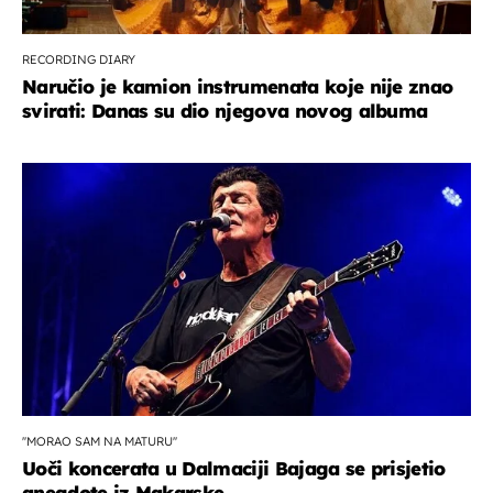
RECORDING DIARY
Naručio je kamion instrumenata koje nije znao
svirati: Danas su dio njegova novog albuma
''MORAO SAM NA MATURU''
Uoči koncerata u Dalmaciji Bajaga se prisjetio
anegdote iz Makarske