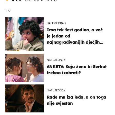
TV
DALEKI GRAD
Ima tek šest godina, a već
je jedan od
najnagrađivanijih dječjih
glumaca
NASLJEDNIK
ANKETA: Koju ženu bi Serhat
trebao izabrati?
NASLJEDNIK
Rade mu iza leđa, a on toga
nije svjestan