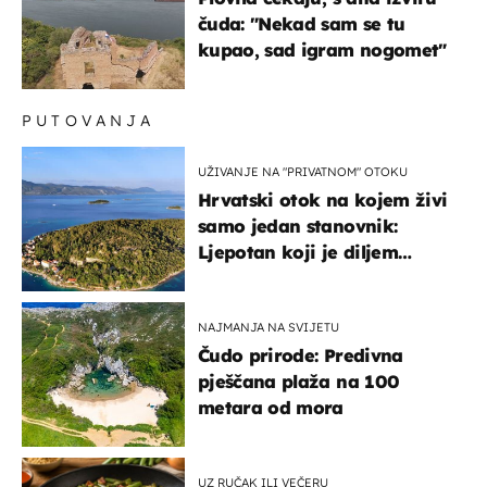
čuda: "Nekad sam se tu
kupao, sad igram nogomet"
PUTOVANJA
UŽIVANJE NA "PRIVATNOM" OTOKU
Hrvatski otok na kojem živi
samo jedan stanovnik:
Ljepotan koji je diljem
svijeta poznat po svojem
"bijelom zlatu"
NAJMANJA NA SVIJETU
Čudo prirode: Predivna
pješčana plaža na 100
metara od mora
UZ RUČAK ILI VEČERU