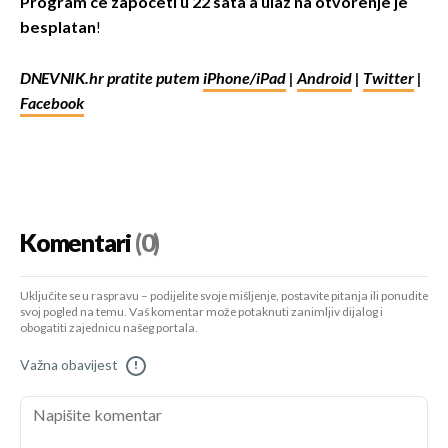
Program će započeti u 22 sata a ulaz na otvorenje je
besplatan
!
DNEVNIK.hr pratite putem
iPhone/iPad
|
Android
|
Twitter
|
Facebook
Komentari
(0)
Uključite se u raspravu – podijelite svoje mišljenje, postavite pitanja ili ponudite
svoj pogled na temu. Vaš komentar može potaknuti zanimljiv dijalog i
obogatiti zajednicu našeg portala.
Važna obavijest
!