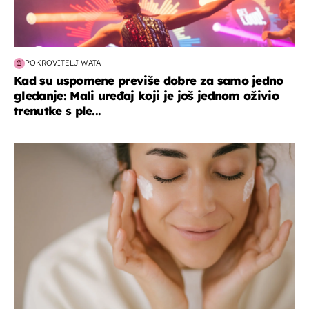
POKROVITELJ WATA
Kad su uspomene previše dobre za samo jedno
gledanje: Mali uređaj koji je još jednom oživio
trenutke s ple...
moda & ljepota