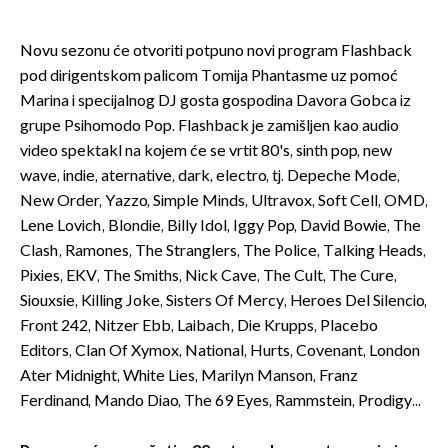
Novu sezonu će otvoriti potpuno novi program Flashback
pod dirigentskom palicom Tomija Phantasme uz pomoć
Marina i specijalnog DJ gosta gospodina Davora Gobca iz
grupe Psihomodo Pop. Flashback je zamišljen kao audio
video spektakl na kojem će se vrtit 80's, sinth pop, new
wave, indie, aternative, dark, electro, tj. Depeche Mode,
New Order, Yazzo, Simple Minds, Ultravox, Soft Cell, OMD,
Lene Lovich, Blondie, Billy Idol, Iggy Pop, David Bowie, The
Clash, Ramones, The Stranglers, The Police, Talking Heads,
Pixies, EKV, The Smiths, Nick Cave, The Cult, The Cure,
Siouxsie, Killing Joke, Sisters Of Mercy, Heroes Del Silencio,
Front 242, Nitzer Ebb, Laibach, Die Krupps, Placebo
Editors, Clan Of Xymox, National, Hurts, Covenant, London
Ater Midnight, White Lies, Marilyn Manson, Franz
Ferdinand, Mando Diao, The 69 Eyes, Rammstein, Prodigy...