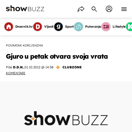
Dnevnik.hr
Vijesti
Sport
Putovanja
Lifestyle
POVRATAK KORIJENIMA
Gjuro u petak otvara svoja vrata
Piše
D.D.N.
,
01.10.2012 @ 14:58
CLUBZONE
KOMENTARI
OMOGUĆI OBAVIJESTI