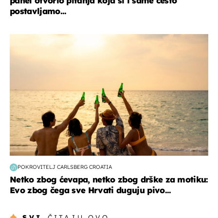
panel otvorio pitanja koja si i same često
postavljamo...
zanimljivosti
POKROVITELJ CARLSBERG CROATIA
Netko zbog ćevapa, netko zbog drške za motiku:
Evo zbog čega sve Hrvati duguju pivo...
SVI
ČITAJU OVO