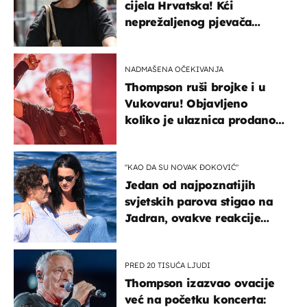
cijela Hrvatska! Kći
neprežaljenog pjevača
projurila špicom na dva
kotača
NADMAŠENA OČEKIVANJA
Thompson ruši brojke i u
Vukovaru! Objavljeno
koliko je ulaznica prodano
u kratkom vremenu
"KAO DA SU NOVAK ĐOKOVIĆ"
Jedan od najpoznatijih
svjetskih parova stigao na
Jadran, ovakve reakcije
vjerojatno nisu očekivali
PRED 20 TISUĆA LJUDI
Thompson izazvao ovacije
već na početku koncerta: