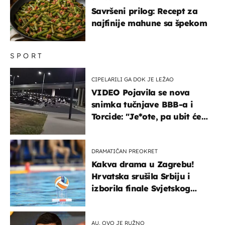
Savršeni prilog: Recept za
najfinije mahune sa špekom
SPORT
CIPELARILI GA DOK JE LEŽAO
VIDEO Pojavila se nova
snimka tučnjave BBB-a i
Torcide: "Je*ote, pa ubit će
ga!"
DRAMATIČAN PREOKRET
Kakva drama u Zagrebu!
Hrvatska srušila Srbiju i
izborila finale Svjetskog
prvenstva
AU, OVO JE RUŽNO