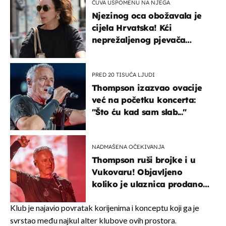
ČUVA USPOMENU NA NJEGA
Njezinog oca obožavala je
cijela Hrvatska! Kći
neprežaljenog pjevača
projurila špicom na dva
kotača
PRED 20 TISUĆA LJUDI
Thompson izazvao ovacije
već na početku koncerta:
"Što ću kad sam slab..."
NADMAŠENA OČEKIVANJA
Thompson ruši brojke i u
Vukovaru! Objavljeno
koliko je ulaznica prodano
u kratkom vremenu
Klub je najavio povratak korijenima i konceptu koji ga je
svrstao među najkul alter klubove ovih prostora.