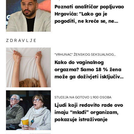
Poznati analitičar popljuvao
Hrgovića: "Lako ga je
pogoditi, ne kreće se, ne
koristi noge..."
ZDRAVLJE
"VRHUNAC" ŽENSKOG SEKSUALNOG
ISKUSTVA
Kako do vaginalnog
orgazma? Samo 18 % žena
može ga doživjeti isključivo
na ovaj način
STUDIJA NA GOTOVO 1.900 OSOBA
Ljudi koji redovito rade ovo
imaju “mlađi” organizam,
pokazuje istraživanje