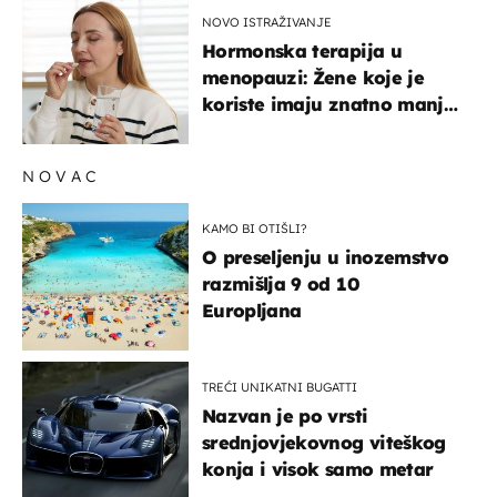
NOVO ISTRAŽIVANJE
Hormonska terapija u
menopauzi: Žene koje je
koriste imaju znatno manji
rizik od ovoga
NOVAC
KAMO BI OTIŠLI?
O preseljenju u inozemstvo
razmišlja 9 od 10
Europljana
TREĆI UNIKATNI BUGATTI
Nazvan je po vrsti
srednjovjekovnog viteškog
konja i visok samo metar