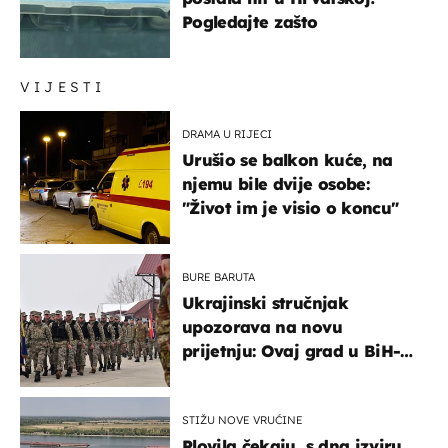
Pogledajte zašto
VIJESTI
DRAMA U RIJECI
Urušio se balkon kuće, na
njemu bile dvije osobe:
"Život im je visio o koncu"
BURE BARUTA
Ukrajinski stručnjak
upozorava na novu
prijetnju: Ovaj grad u BiH-u
bi mogao biti žarište
STIŽU NOVE VRUĆINE
Plovila čekaju, s dna izviru