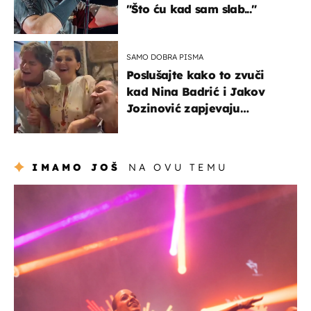
"Što ću kad sam slab..."
SAMO DOBRA PISMA
Poslušajte kako to zvuči
kad Nina Badrić i Jakov
Jozinović zapjevaju
Oliverov hit!
IMAMO JOŠ
NA OVU TEMU
kultura & zabava