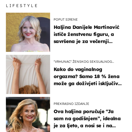
LIFESTYLE
POPUT SIRENE
Haljina Danijele Martinović
ističe ženstvenu figuru, a
savršena je za večernji
izlazak na moru
"VRHUNAC" ŽENSKOG SEKSUALNOG
ISKUSTVA
Kako do vaginalnog
orgazma? Samo 18 % žena
može ga doživjeti isključivo
na ovaj način
PREKRASNO IZDANJE
Ova haljina poručuje “Ja
sam na godišnjem”, idealna
je za ljeto, a nosi se i na