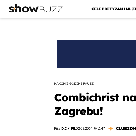
CELEBRITY
ZANIMLJ
NAKON 3 GODINE PAUZE
Combichrist na
Zagrebu!
CLUBZO
Piše
D.J./ PR
,
02.09.2014 @ 11:47