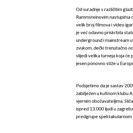
Od suradnje s različitim gl
Rammsteinovim nastupima di
velik broj filmova i video i
je već odavno priskrbila stat
underground i mainstream utj
zvukom, dečki trenutačno odr
slijedi velika turneja koja ć
jesen ponovno stiže u Europu
Podsjetimo da je sastav 2009
zabilježen u kultnom klubu 
vjernim obožavateljima. Sliča
ispred 13.000 ljudi u zagreb
predgrupe spektakularnom