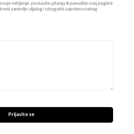
 svoje mišljenje, postavite pitanja ili ponudite svoj pogled
ti zanimljiv dijalog i obogatiti zajednicu našeg
Prijavite se