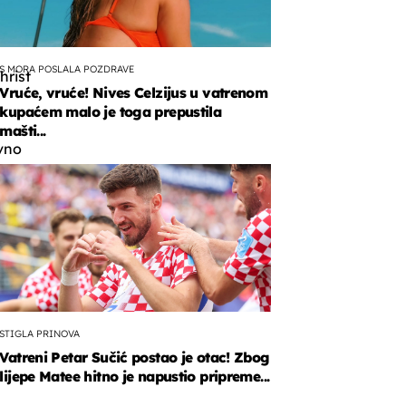
S MORA POSLALA POZDRAVE
hrist
Vruće, vruće! Nives Celzijus u vatrenom
kupaćem malo je toga prepustila
mašti...
ivno
STIGLA PRINOVA
Vatreni Petar Sučić postao je otac! Zbog
lijepe Matee hitno je napustio pripreme...