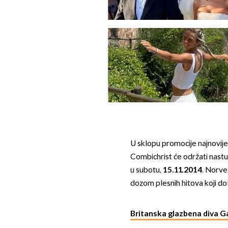
U sklopu promocije najnovij
Combichrist će održati nast
u subotu,
15.11.2014
. Norve
dozom plesnih hitova koji dol
Britanska glazbena diva Ga