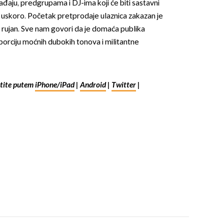
đaju, predgrupama i DJ-ima koji će biti sastavni
 uskoro. Početak pretprodaje ulaznica zakazan je
c rujan. Sve nam govori da je domaća publika
orciju moćnih dubokih tonova i militantne
ite putem
iPhone/iPad
|
Android
|
Twitter
|