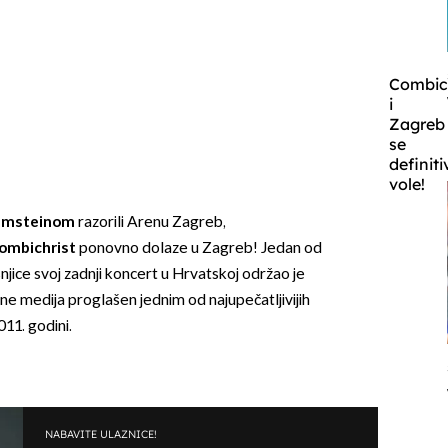
Combic
i
Zagreb
se
definit
vole!
msteinom
razorili Arenu Zagreb,
ombichrist
ponovno dolaze u Zagreb! Jedan od
njice svoj zadnji koncert u Hrvatskoj održao je
trane medija proglašen jednim od najupečatljivijih
11. godini.
NABAVITE ULAZNICE!