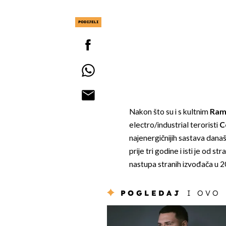
PODIJELI
Nakon što su i s kultnim
Ram
electro/industrial teroristi
C
najenergičnijih sastava današ
prije tri godine i isti je od s
nastupa stranih izvođača u 20
POGLEDAJ
I OVO