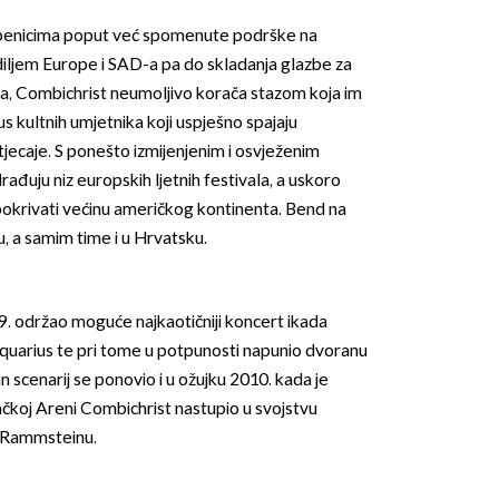
azbenicima poput već spomenute podrške na
ljem Europe i SAD-a pa do skladanja glazbe za
gara, Combichrist neumoljivo korača stazom koja im
us kultnih umjetnika koji uspješno spajaju
ecaje. S ponešto izmijenjenim i osvježenim
ađuju niz europskih ljetnih festivala, a uskoro
OMOGUĆI OBAVIJESTI
e pokrivati većinu američkog kontinenta. Bend na
, a samim time i u Hrvatsku.
. održao moguće najkaotičniji koncert ikada
Aquarius te pri tome u potpunosti napunio dvoranu
n scenarij se ponovio i u ožujku 2010. kada je
ačkoj Areni Combichrist nastupio u svojstvu
 Rammsteinu.