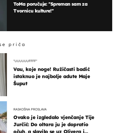
ToMa poručuje: ''Spreman sam za
Tvornicu kulture!''
 se priča
"UUUUUUFFFF"
Vau, koje noge! Ružičasti badić
istaknuo je najbolje adute Maje
Šuput
RASKOŠNA PROSLAVA
Ovako je izgledalo vjenčanje Tije
Jurčić: Do oltara ju je dopratio
očuh, a slavilo se uz Olivera i