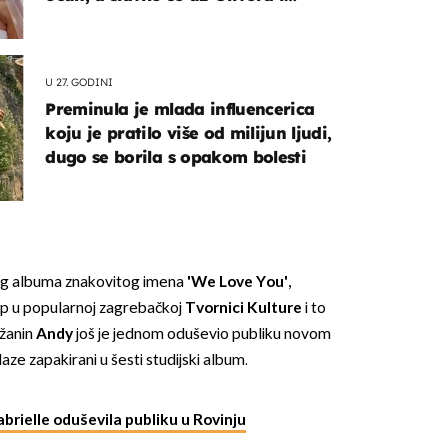
Rozgu
U 27. GODINI
Preminula je mlada influencerica
koju je pratilo više od milijun ljudi,
dugo se borila s opakom bolesti
eg albuma znakovitog imena
'We Love You',
up u popularnoj zagrebačkoj
Tvornici Kulture
i to
žanin
Andy
još je jednom oduševio publiku novom
aze zapakirani u šesti studijski album.
brielle oduševila publiku u Rovinju