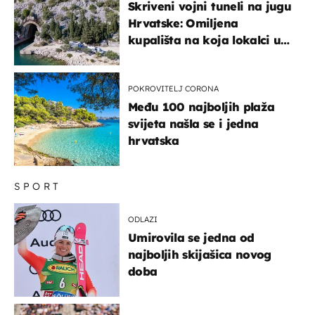
Skriveni vojni tuneli na jugu
Hrvatske: Omiljena
kupališta na koja lokalci u
miru dolaze roniti i skakati
u more
POKROVITELJ CORONA
Među 100 najboljih plaža
svijeta našla se i jedna
hrvatska
SPORT
ODLAZI
Umirovila se jedna od
najboljih skijašica novog
doba