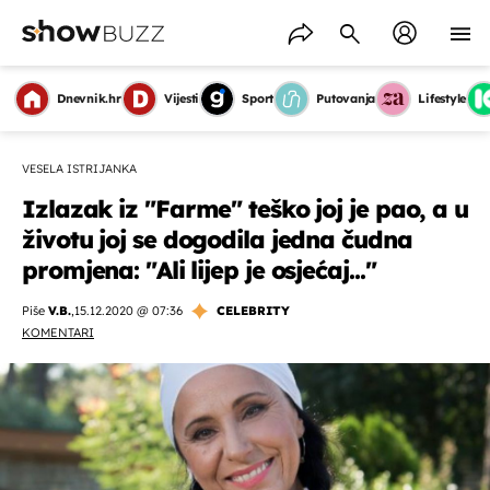
Dnevnik.hr
Vijesti
Sport
Putovanja
Lifestyle
VESELA ISTRIJANKA
Izlazak iz "Farme" teško joj je pao, a u
životu joj se dogodila jedna čudna
promjena: "Ali lijep je osjećaj..."
Piše
V.B.
,
15.12.2020 @ 07:36
CELEBRITY
KOMENTARI
OMOGUĆI OBAVIJESTI