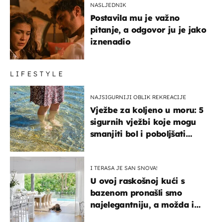
NASLJEDNIK
Postavila mu je važno
pitanje, a odgovor ju je jako
iznenadio
LIFESTYLE
NAJSIGURNIJI OBLIK REKREACIJE
Vježbe za koljeno u moru: 5
sigurnih vježbi koje mogu
smanjiti bol i poboljšati
pokretljivost
I TERASA JE SAN SNOVA!
U ovoj raskošnoj kući s
bazenom pronašli smo
najelegantniju, a možda i
najljepšu bijelu kuhinju