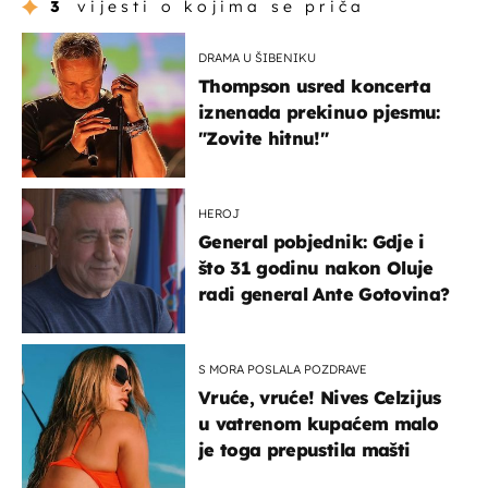
3
vijesti o kojima se priča
DRAMA U ŠIBENIKU
Thompson usred koncerta
iznenada prekinuo pjesmu:
"Zovite hitnu!"
HEROJ
General pobjednik: Gdje i
što 31 godinu nakon Oluje
radi general Ante Gotovina?
S MORA POSLALA POZDRAVE
Vruće, vruće! Nives Celzijus
u vatrenom kupaćem malo
je toga prepustila mašti