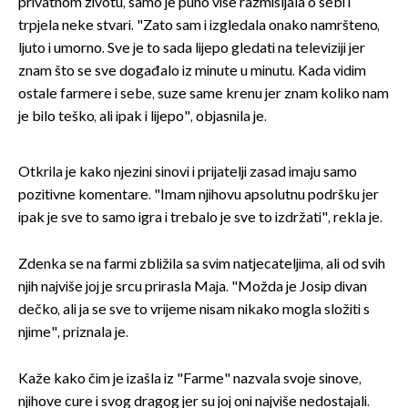
privatnom životu, samo je puno više razmišljala o sebi i
trpjela neke stvari. "Zato sam i izgledala onako namršteno,
ljuto i umorno. Sve je to sada lijepo gledati na televiziji jer
znam što se sve događalo iz minute u minutu. Kada vidim
ostale farmere i sebe, suze same krenu jer znam koliko nam
je bilo teško, ali ipak i lijepo", objasnila je.
Otkrila je kako njezini sinovi i prijatelji zasad imaju samo
pozitivne komentare. "Imam njihovu apsolutnu podršku jer
ipak je sve to samo igra i trebalo je sve to izdržati", rekla je.
Zdenka se na farmi zbližila sa svim natjecateljima, ali od svih
njih najviše joj je srcu prirasla Maja. "Možda je Josip divan
dečko, ali ja se sve to vrijeme nisam nikako mogla složiti s
njime", priznala je.
Kaže kako čim je izašla iz "Farme" nazvala svoje sinove,
njihove cure i svog dragog jer su joj oni najviše nedostajali.