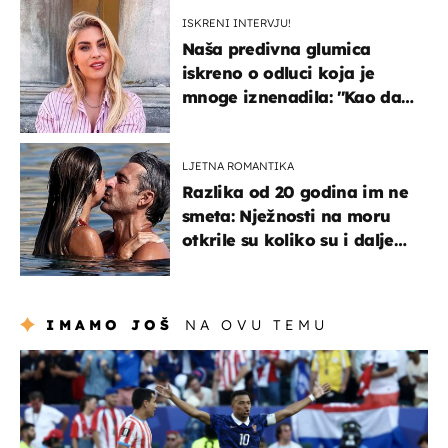
javnost
ISKRENI INTERVJU!
Naša predivna glumica
iskreno o odluci koja je
mnoge iznenadila: ''Kao da
mi je veliki teret pao s leđa''
LJETNA ROMANTIKA
Razlika od 20 godina im ne
smeta: Nježnosti na moru
otkrile su koliko su i dalje
zaljubljeni
IMAMO JOŠ
NA OVU TEMU
svjetsko prvenstvo 2026