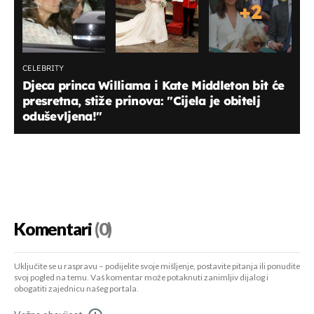
+
2
CELEBRITY
Djeca princa Williama i Kate Middleton bit će
presretna, stiže prinova: "Cijela je obitelj
oduševljena!"
Komentari
(0)
Uključite se u raspravu – podijelite svoje mišljenje, postavite pitanja ili ponudite
svoj pogled na temu. Vaš komentar može potaknuti zanimljiv dijalog i
obogatiti zajednicu našeg portala.