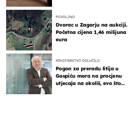
POVOLJNO
Dvorac u Zagorju na aukciji.
Početna cijena 1,46 milijuna
eura
MINISTARSTVO ODLUČILO
Pogon za preradu litija u
Gospiću mora na procjenu
utjecaja na okoliš, evo što
kaže ulagač