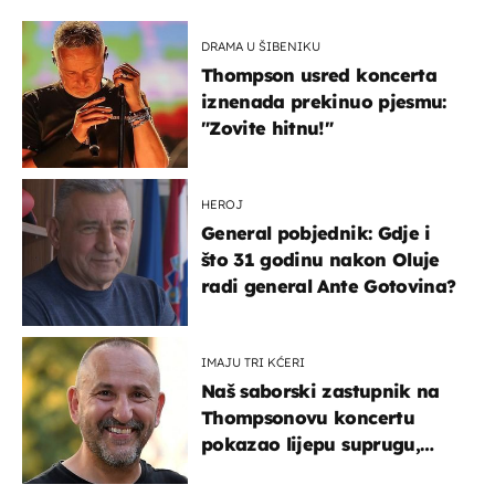
DRAMA U ŠIBENIKU
Thompson usred koncerta
iznenada prekinuo pjesmu:
"Zovite hitnu!"
HEROJ
General pobjednik: Gdje i
što 31 godinu nakon Oluje
radi general Ante Gotovina?
IMAJU TRI KĆERI
Naš saborski zastupnik na
Thompsonovu koncertu
pokazao lijepu suprugu,
koja godinama izbjegava