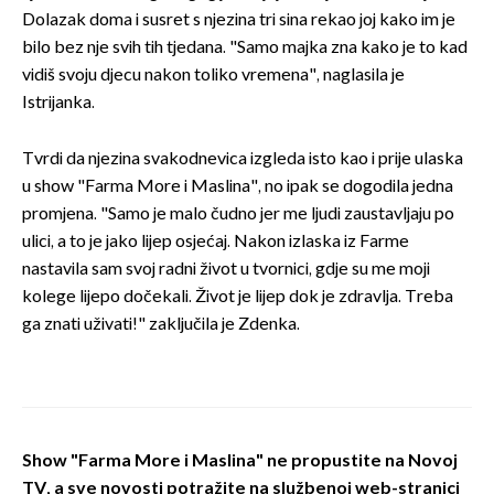
Dolazak doma i susret s njezina tri sina rekao joj kako im je
bilo bez nje svih tih tjedana. "Samo majka zna kako je to kad
vidiš svoju djecu nakon toliko vremena", naglasila je
Istrijanka.
Tvrdi da njezina svakodnevica izgleda isto kao i prije ulaska
u show "Farma More i Maslina", no ipak se dogodila jedna
promjena. "Samo je malo čudno jer me ljudi zaustavljaju po
ulici, a to je jako lijep osjećaj. Nakon izlaska iz Farme
nastavila sam svoj radni život u tvornici, gdje su me moji
kolege lijepo dočekali. Život je lijep dok je zdravlja. Treba
ga znati uživati!" zaključila je Zdenka.
Show "Farma More i Maslina" ne propustite na Novoj
TV, a sve novosti potražite na službenoj web-stranici