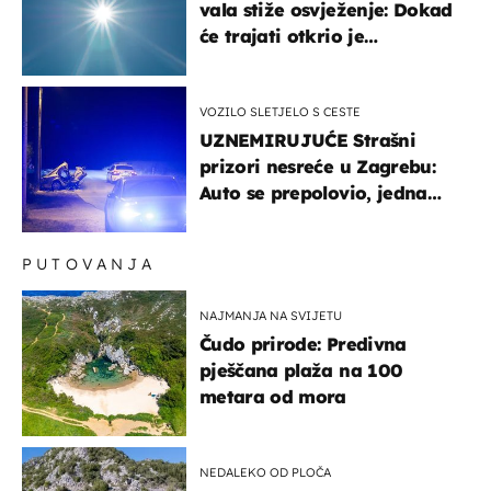
vala stiže osvježenje: Dokad
će trajati otkrio je
meteorolog
VOZILO SLETJELO S CESTE
UZNEMIRUJUĆE Strašni
prizori nesreće u Zagrebu:
Auto se prepolovio, jedna
osoba poginula
PUTOVANJA
NAJMANJA NA SVIJETU
Čudo prirode: Predivna
pješčana plaža na 100
metara od mora
NEDALEKO OD PLOČA