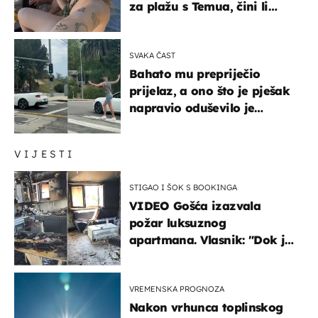
za plažu s Temua, čini li
vam se ovo sigurnim?
SVAKA ČAST
Bahato mu prepriječio
prijelaz, a ono što je pješak
napravio oduševilo je
društvene mreže
VIJESTI
STIGAO I ŠOK S BOOKINGA
VIDEO Gošća izazvala
požar luksuznog
apartmana. Vlasnik: "Dok je
gorjelo, smijali su se, pili i
pokazivali mi srednji prst"
VREMENSKA PROGNOZA
Nakon vrhunca toplinskog