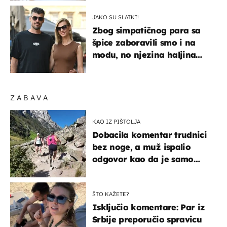
JAKO SU SLATKI!
Zbog simpatičnog para sa
špice zaboravili smo i na
modu, no njezina haljina
itekako nas se dojmila
ZABAVA
KAO IZ PIŠTOLJA
Dobacila komentar trudnici
bez noge, a muž ispalio
odgovor kao da je samo
čekao…
ŠTO KAŽETE?
Isključio komentare: Par iz
Srbije preporučio spravicu