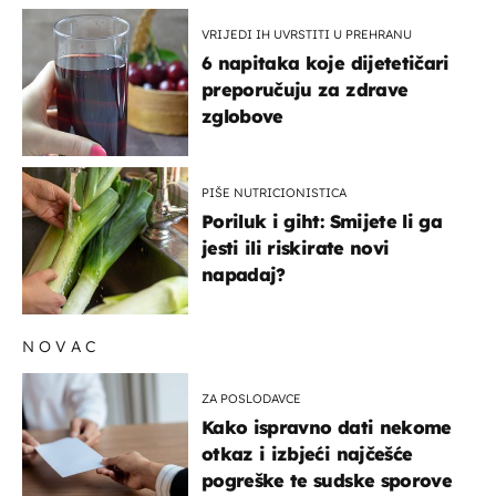
VRIJEDI IH UVRSTITI U PREHRANU
6 napitaka koje dijetetičari
preporučuju za zdrave
zglobove
PIŠE NUTRICIONISTICA
Poriluk i giht: Smijete li ga
jesti ili riskirate novi
napadaj?
NOVAC
ZA POSLODAVCE
Kako ispravno dati nekome
otkaz i izbjeći najčešće
pogreške te sudske sporove