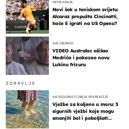
NEMA KRAJA
Novi šok u teniskom svijetu:
Alcaraz propušta Cincinatti,
hoće li igrati na US Openu?
SVE OBJAVIO
VIDEO Australac ošišao
Modrića i pokazao novu
Lukinu frizuru
ZDRAVLJE
NAJSIGURNIJI OBLIK REKREACIJE
Vježbe za koljeno u moru: 5
sigurnih vježbi koje mogu
smanjiti bol i poboljšati
pokretljivost