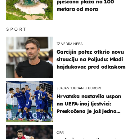
pješčana plaža na 100
metara od mora
SPORT
IZ VEDRA NEBA
Garcijin potez otkrio novu
situaciju na Poljudu: Mladi
hajdukovac pred odlaskom
SJAJAN TJEDAN U EUROPI
Hrvatska nastavila uspon
na UEFA-inoj ljestvici:
Preskočena je još jedna
država
OPA!