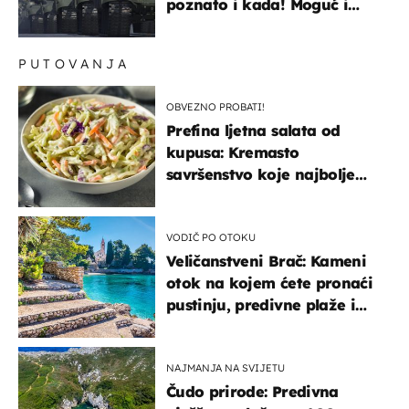
poznato i kada! Moguć i
kopneni upad u članicu
NATO-a
PUTOVANJA
OBVEZNO PROBATI!
Prefina ljetna salata od
kupusa: Kremasto
savršenstvo koje najbolje
paše uz pečeno meso
VODIČ PO OTOKU
Veličanstveni Brač: Kameni
otok na kojem ćete pronaći
pustinju, predivne plaže i
uzbudljivu hranu
NAJMANJA NA SVIJETU
Čudo prirode: Predivna