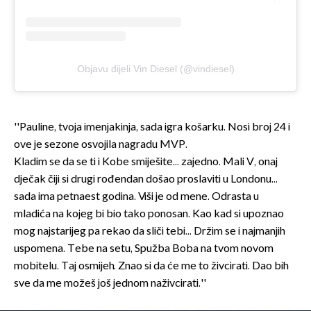
Objavu dijeli Vin Diesel (@vindiesel)
''Pauline, tvoja imenjakinja, sada igra košarku. Nosi broj 24 i
ove je sezone osvojila nagradu MVP.
Kladim se da se ti i Kobe smiješite... zajedno. Mali V, onaj
dječak čiji si drugi rođendan došao proslaviti u Londonu...
sada ima petnaest godina. Viši je od mene. Odrasta u
mladića na kojeg bi bio tako ponosan. Kao kad si upoznao
mog najstarijeg pa rekao da sliči tebi... Držim se i najmanjih
uspomena. Tebe na setu, Spužba Boba na tvom novom
mobitelu. Taj osmijeh. Znao si da će me to živcirati. Dao bih
sve da me možeš još jednom naživcirati.''