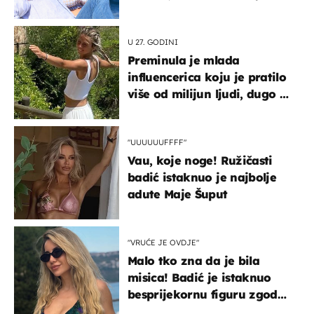
vjerojatno nisu očekivali
U 27. GODINI
Preminula je mlada
influencerica koju je pratilo
više od milijun ljudi, dugo se
borila s opakom bolešću
"UUUUUUFFFF"
Vau, koje noge! Ružičasti
badić istaknuo je najbolje
adute Maje Šuput
"VRUĆE JE OVDJE"
Malo tko zna da je bila
misica! Badić je istaknuo
besprijekornu figuru zgodne
voditeljice