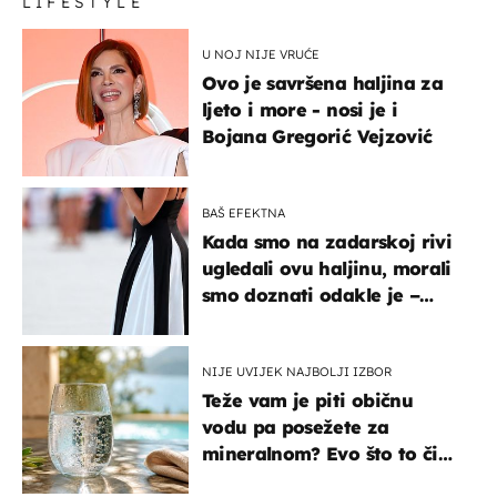
LIFESTYLE
U NOJ NIJE VRUĆE
Ovo je savršena haljina za
ljeto i more - nosi je i
Bojana Gregorić Vejzović
BAŠ EFEKTNA
Kada smo na zadarskoj rivi
ugledali ovu haljinu, morali
smo doznati odakle je –
košta samo 18 eura
NIJE UVIJEK NAJBOLJI IZBOR
Teže vam je piti običnu
vodu pa posežete za
mineralnom? Evo što to čini
organizmu