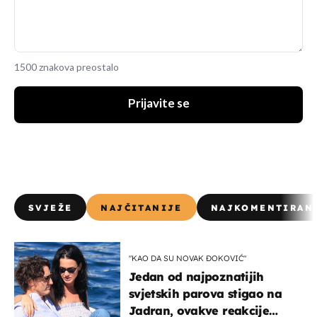
1500 znakova preostalo
Prijavite se
SVJEŽE
NAJČITANIJE
NAJKOMENTIRAN
"KAO DA SU NOVAK ĐOKOVIĆ"
Jedan od najpoznatijih
svjetskih parova stigao na
Jadran, ovakve reakcije