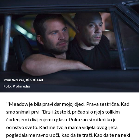
Paul Walker, Vin Diesel
Foto: Profimedia
''Meadow je bila pravi dar mojoj djeci. Prava sestrična. Kad
smo snimali prvi ''Brzi i žestoki, pričao si o njoj s tolikim
čuđenjem i divljenjem u glasu. Pokazao si mi koliko je
očinstvo sveto. Kad me tvoja mama vidjela ovog ljeta,
pogledala me ravno u oči, kao da te traži. Kao da te na neki