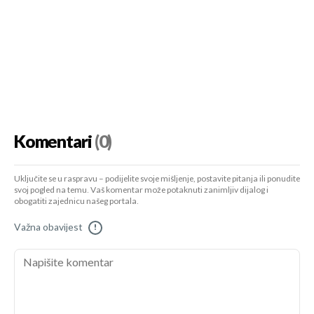
Komentari
(0)
Uključite se u raspravu – podijelite svoje mišljenje, postavite pitanja ili ponudite
svoj pogled na temu. Vaš komentar može potaknuti zanimljiv dijalog i
obogatiti zajednicu našeg portala.
Važna obavijest
!