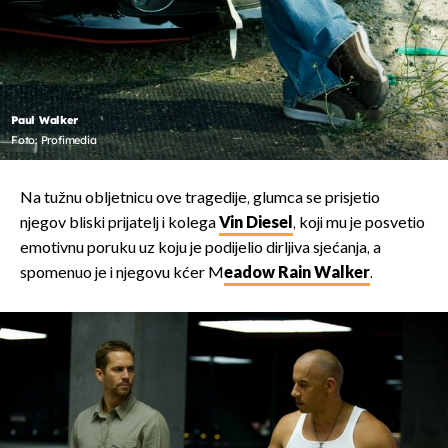
Paul Walker
Foto: Profimedia
Na tužnu obljetnicu ove tragedije, glumca se prisjetio
njegov bliski prijatelj i kolega
Vin Diesel
, koji mu je posvetio
emotivnu poruku uz koju je podijelio dirljiva sjećanja, a
spomenuo je i njegovu kćer M
eadow Rain Walker
.