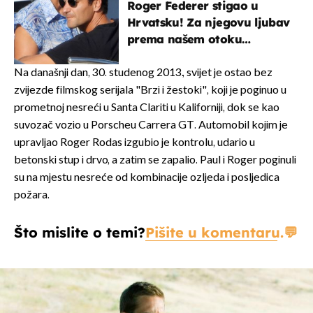
Roger Federer stigao u
Hrvatsku! Za njegovu ljubav
prema našem otoku
zaslužan je jedan poznati
Hrvat
Na današnji dan, 30. studenog 2013., svijet je ostao bez
zvijezde filmskog serijala "Brzi i žestoki", koji je poginuo u
prometnoj nesreći u Santa Clariti u Kaliforniji, dok se kao
suvozač vozio u Porscheu Carrera GT. Automobil kojim je
upravljao Roger Rodas izgubio je kontrolu, udario u
betonski stup i drvo, a zatim se zapalio. Paul i Roger poginuli
su na mjestu nesreće od kombinacije ozljeda i posljedica
požara.
Što mislite o temi?
Pišite u komentaru.