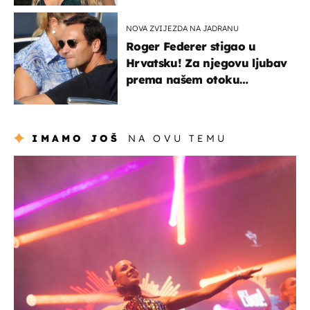
NOVA ZVIJEZDA NA JADRANU
Roger Federer stigao u
Hrvatsku! Za njegovu ljubav
prema našem otoku
zaslužan je jedan poznati
Hrvat
IMAMO JOŠ
NA OVU TEMU
kultura & zabava