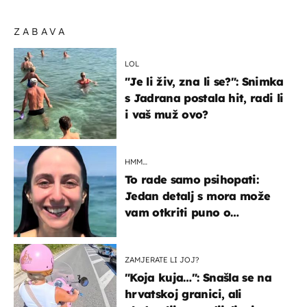
ZABAVA
LOL
"Je li živ, zna li se?": Snimka
s Jadrana postala hit, radi li
i vaš muž ovo?
HMM…
To rade samo psihopati:
Jedan detalj s mora može
vam otkriti puno o
prijateljima
ZAMJERATE LI JOJ?
"Koja kuja…": Snašla se na
hrvatskoj granici, ali