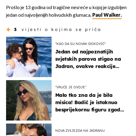
Prošlo je 13 godina od tragične nesreće u kojoj je izgubljen
jedan od najvoljenijih holivudskih glumaca,
Paul Walker.
3
vijesti o kojima se priča
"KAO DA SU NOVAK ĐOKOVIĆ"
Jedan od najpoznatijih
svjetskih parova stigao na
Jadran, ovakve reakcije
vjerojatno nisu očekivali
"VRUĆE JE OVDJE"
Malo tko zna da je bila
misica! Badić je istaknuo
besprijekornu figuru zgodne
voditeljice
NOVA ZVIJEZDA NA JADRANU