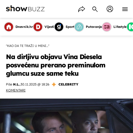
Dnevnik.hr
Vijesti
Sport
Putovanja
Lifestyle
''KAO DA TE TRAŽI U MENI...''
Na dirljivu objavu Vina Diesela
posvećenu prerano preminulom
glumcu suze same teku
Piše
H.L.
,
30.11.2025 @ 18:26
CELEBRITY
KOMENTARI
OMOGUĆI OBAVIJESTI