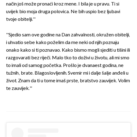
način još može pronaći kroz mene. I bila je u pravu. Ti si
uvijek bio moja druga polovica. Ne bih uspio bez ljubavi
tvoje obitelji.''
''Sjedio sam ove godine na Dan zahvalnosti, okružen obitelji,
i uhvatio sebe kako poželim da me neki od njih poznaju
onako kako si ti poznavao. Kako bismo mogli sjediti u tišini ili
razgovarati bez riječi. Malo tko to doživi u životu, ali mi smo
to imali od samog početka. Prošlo je dvanaest godina, ne
tužnih, brate. Blagoslovljenih. Svemir mi i dalje šalje anđeli u
život. Znam da ti u tome imaš prste, bratstvo zauvijek. Volim
te zauvijek.''