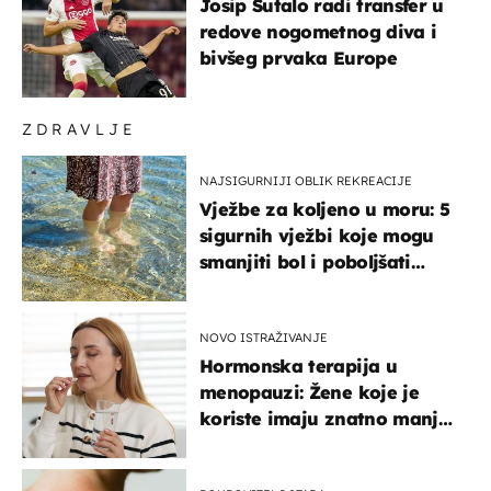
Josip Šutalo radi transfer u
redove nogometnog diva i
bivšeg prvaka Europe
ZDRAVLJE
NAJSIGURNIJI OBLIK REKREACIJE
Vježbe za koljeno u moru: 5
sigurnih vježbi koje mogu
smanjiti bol i poboljšati
pokretljivost
NOVO ISTRAŽIVANJE
Hormonska terapija u
menopauzi: Žene koje je
koriste imaju znatno manji
rizik od ovoga