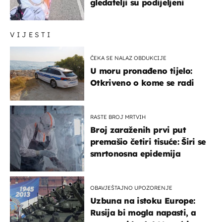
gledatelji su podijeljeni
VIJESTI
ČEKA SE NALAZ OBDUKCIJE
U moru pronađeno tijelo:
Otkriveno o kome se radi
RASTE BROJ MRTVIH
Broj zaraženih prvi put
premašio četiri tisuće: Širi se
smrtonosna epidemija
OBAVJEŠTAJNO UPOZORENJE
Uzbuna na istoku Europe:
Rusija bi mogla napasti, a