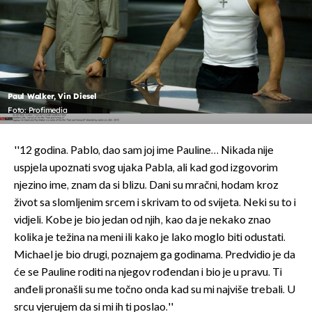
Paul Walker, Vin Diesel
Foto: Profimedia
''12 godina. Pablo, dao sam joj ime Pauline… Nikada nije
uspjela upoznati svog ujaka Pabla, ali kad god izgovorim
njezino ime, znam da si blizu. Dani su mračni, hodam kroz
život sa slomljenim srcem i skrivam to od svijeta. Neki su to i
vidjeli. Kobe je bio jedan od njih, kao da je nekako znao
kolika je težina na meni ili kako je lako moglo biti odustati.
Michael je bio drugi, poznajem ga godinama. Predvidio je da
će se Pauline roditi na njegov rođendan i bio je u pravu. Ti
anđeli pronašli su me točno onda kad su mi najviše trebali. U
srcu vjerujem da si mi ih ti poslao.''