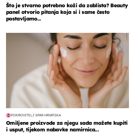
Što je stvarno potrebno koži da zablista? Beauty
panel otvorio pitanja koja si i same često
postavljamo...
moda & ljepota
POKROVITELJ SPAR HRVATSKA
Omiljene proizvode za njegu sada možete kupiti
i usput, tijekom nabavke namirnica...