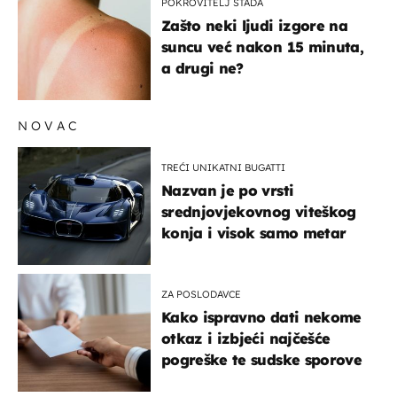
POKROVITELJ STADA
Zašto neki ljudi izgore na
suncu već nakon 15 minuta,
a drugi ne?
NOVAC
TREĆI UNIKATNI BUGATTI
Nazvan je po vrsti
srednjovjekovnog viteškog
konja i visok samo metar
ZA POSLODAVCE
Kako ispravno dati nekome
otkaz i izbjeći najčešće
pogreške te sudske sporove